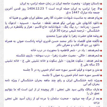
داستان چوپان - وضعیت جامعه ایران در زمان حمله ترامپ به ایران
9. چرا ترامپ به ایران حمله کرده است ؟ 1404.12.23 روز قدس آخرین
جمعه ماه مبارک 1447 ه ق
پیام هدهد به مناسبت شهادت حضرت آقا رهبر معظم ایران طوبی و هنیئا له
دانلود کتابهای علی بهرامی نیکو هدهد نقطه - عباسیه - حسینیه - ادعوک یا
حسین - پدرنامه - رد بیگ بنگ - شهادتنامه حاج قاسم - هزار و یکقطره در رفع
خشکسالی - ترجمه شیعی برجزء 30 قرآن
روضه های حضرت زهرا با نوای میرزا محمدی
ناگفته های اقتصاد ما دکتر محمد حسن قدیری ابیانه پادکست صوتی به همراه
دانلود پی دی اف کتاب و معرفی دکتر
شعرهدهد : یاد در - شعر فاطمیه با محوریت در درب خانه
شعرهدهد : خاکی - مصیت حضرت زهرا - درب سوخته - بازوی شکسته
شعر هدهد : سکوت هارون - دلیل سکوت و خانه نشینی علی ع - خانه نشینی
25 ساله علی ع
متن و صوت و فیلم تفسیر سوره حمد امام خمینی ره در 5 جلسه
تفسیر سوره حمد امام خمینی ره صوتی 5 جلسه
ویژه نامه خشکسالی ایران و رفع چند ماهه بحران خشکسالی / ویژه نامه
بحران کم آبی
عارف سالک ولایی سید علی نجفی : کار پیچیده تر از این است که ما بتوانیم
عمق دل را
بعد از مرگ چه میشود - صحبت سلمان با مرده ای از زبان آسید علی نجفی
یزدی