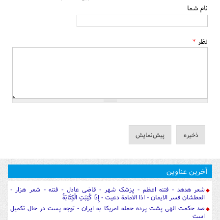
نام شما
نظر
*
آخرین عناوین
شعر هدهد - فتنه اعظم - پزشک شهر - قاضی عادل - فتنه - شعر هزار -
العطشان فسر الایمان - اذا الامامة دعیت - إِذَا كُتِبَتِ الْكِتَابَةُ
صد حکمت الهی پشت پرده حمله آمریکا به ایران - توجه پست در حال تکمیل
است