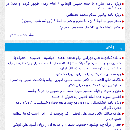
ویژه نامه مبارزه با فتنه جنبش الیمانی / امام زمان ظهور کرده و فعلا در
مخفیگاهی ست
ویژه نامه پیامبر اسلام محمد مصطفی
دختر بوتراب کجا ؟ بزم نامحرم و شراب کجا ؟ ( روضه شب اربعین )
عکس نوشته های "اشعار مخصوص محرم"
مشاهده بیشتر...
پیشنهادی
دانلود کتابهای علی بهرامی نیکو هدهد نقطه - عباسیه - حسینیه - ادعوک یا
حسین - پدرنامه - رد بیگ بنگ - شهادتنامه حاج قاسم - هزار و یکقطره در رفع
خشکسالی - ترجمه شیعی برجزء 30 قرآن
روضه های حضرت زهرا با نوای میرزا محمدی
ناگفته های اقتصاد ما دکتر محمد حسن قدیری ابیانه پادکست صوتی به همراه
دانلود پی دی اف کتاب و معرفی دکتر
متن و صوت و فیلم تفسیر سوره حمد امام خمینی ره در 5 جلسه
تفسیر سوره حمد امام خمینی ره صوتی 5 جلسه
ویژه نامه خشکسالی ایران و رفع چند ماهه بحران خشکسالی / ویژه نامه
بحران کم آبی
عارف سالک ولایی سید علی نجفی : کار پیچیده تر از این است که ما بتوانیم
عمق دل را
بعد از مرگ چه میشود - صحبت سلمان با مرده ای از زبان آسید علی نجفی
یزدی