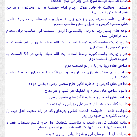
کتاب عباسیه نوشته شیخ علی بهرامی نیکو( هدهد)
منشور روحانیت + فایل صوتی (پیام امام خمینی(ره) به روحانیون و مراجع
همراه با متن کامل آن)
مداحی مناسب سینه زنی و زنجیر زنی + طبل و سنج مناسب محرم / مداحی
های محمود کریمی با طبل و سنج مناسب محرم
نوحه های بسیار زیبا به زبان پاکستانی ( اردو ) قسمت اول مناسب برای محرم
دعا فراموش نشود
شرح زیارت جامعه کبیره توسط استاد آیت الله ضیاء آبادی در 64 قسمت به
صورت صوتی قسمت اول
شرح زیارت جامعه کبیره توسط استاد آیت الله ضیاء آبادی در 64 قسمت به
صورت صوتی قسمت دوم
مداحی های زیبا به زبان اردو قسمت دوم
مداحی های سنتی شیرازی بسیار زیبا و سوزناک مناسب برای محرم / مداحی
دشتی با نی
مداحی های قدیمی و خاطره انگیز حاج منصور ارضی (بخش دوم)
دانلود مداحی های محرم به تفکیک هر شب و هر مداح
مداحی های قدیمی و خاطره انگیز حاج منصور ارضی
دانلود کتاب حسینیه اثر شیخ علی بهرامی نیکو (هدهد)
شهادت نامه _ دلنوشته خدمت تمامی پدرهایی که در راه محبت اهل بیت ع
زحمت کشیدند _ هدیه روز پدر
بیانیه تکمیلی تی وی شیعه به مناسبت شهادت زوار حاج قاسم سلیمانی همراه
با ترجمه شهادتنامه . شهادت نامه + پی دی اف جهت چاپ
به یاد حاج قاسم سلیمانی و شهدا بیانیه تی وی شیعه