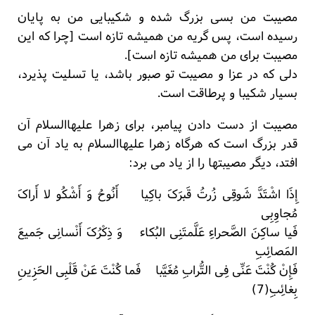
مصیبت من بسی بزرگ شده و شکیبایی من به پایان
رسیده است، پس گریه من همیشه تازه است [چرا که این
مصیبت برای من همیشه تازه است].
دلی که در عزا و مصیبت تو صبور باشد، یا تسلیت پذیرد،
بسیار شکیبا و پرطاقت است.
مصیبت از دست دادن پیامبر، برای زهرا علیهاالسلام آن
قدر بزرگ است که هرگاه زهرا علیهاالسلام به یاد آن می
افتد، دیگر مصیبتها را از یاد می برد:
إِذَا اشْتَدَّ شَوقِی زُرتُ قَبرَکَ باکِیا أَنُوحُ وَ أَشْکُو لا أَراکَ
مُجاوِبِی
فَیا ساکِنَ الصَّحراءِ عَلَّمتَنِی البُکاء وَ ذِکْرُکَ أَنْسانِی جَمیعَ
المَصائِبِ
فَإِنْ کُنْتَ عَنِّی فِی التُّرابِ مُغَیَّبا فَما کُنْتَ عَنْ قَلْبِی الحَزِینِ
بِغائِبِ(7)