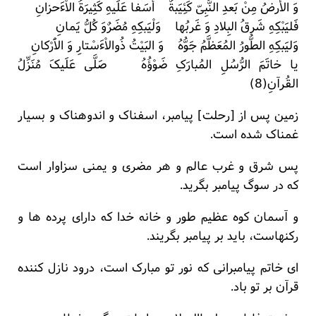
وَ الأَرضُ مِنْ بَعدِ النَّبِیّ کَئِیَبةٌ أَسَفا عَلَیهِ کَثِیرَةُ الاْءَحزانِ
فَلیَبْکِهِ شَرقُ البِلادِ وَ غَربُها وَلْیَبکِهِ مُضَرٌوَ کُلُّ یَمانِ
وَلیَبکِهِ الطُّورُ المُعَظَّمُ جَوُّهُ وَ البَیْتُ ذُوالاْءَسْتارِ وَ الاَْرْکانِ
یا خاتَمَ الرُّسُلِ المُبارَکِ ضَوْؤُهُ صَلَّی عَلَیکَ مُنَزِّلُ
القُرآنِ(8)
زمین پس از [رحلت] پیامبر، اسفناک و اندوهناک و بسیار
غمناک شده است.
پس شرق و غرب عالم و هر مضری و یمنی سزاوار است
که در سوگ پیامبر بگرید.
و آسمان کوه عظیم طور و خانه خدا که دارای پرده ها و
رکنهاست، باید بر پیامبر بگریند.
ای خاتم پیامبرانی که نور تو مبارک است، درود نازل کننده
قرآن بر تو باد.