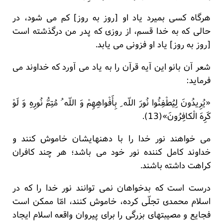
هرگاه کسی بمیرد یاد او [روز به روز] کم می شود، در
حالی که به خدا قسم، از روزی که پدر من درگذشته است
[روز به روز] یاد او فزونی می یابد.
شعر آن بانو این آیه قرآن را به یاد می آورد که خداوند می
فرماید:
«یُرِیدُونَ لِیُطْفِئُوا نُورَ اللّه ِ بِأَفْواهِهِمْ وَ اللّه ُ مُتِمُّ نُورِهِ وَ لَوْ
کَرِهَ الْکافِرُونَ»(13).
می خواهند نور خدا را با دهنهایشان خاموش کنند و
خداوند کامل کننده نور خود می باشد؛ هر چند کافران
کراهت داشته باشند.
درست است که بدخواهان نمی توانند نور خدا را که در
اسلام محمدی تجلّی کرده، خاموش کنند، امّا ممکن است
فجایع و مصیبتهای بزرگی را برای پیروان واقعه اسلام ایجاد