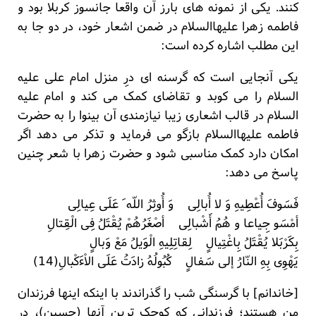
کنند. یکی از نمونه های بارز آن واقعا جانسوز کربلا بود و
فاطمه زهرا علیهاالسلام در ضمن اشعار خود، در دو جا به
این مطلب اشاره کرده است:
یکی آنجایی است که گرسنه ای درِ منزل امام علی علیه
السلام را می کوبد و تقاضای کمک می کند و امام علیه
السلام در قالب اشعاری زیبا نیازمندی آن بینوا را به حضرت
فاطمه علیهاالسلام بازگو می فرماید و تذکر می دهد اگر
امکان دارد کمک مناسبی شود و حضرت زهرا با شعر چنین
پاسخ می دهد:
فَسَوفَ أُعْطِیهِ وَ لا أُبالِی وَ أُوثِرُ اللّه َ عَلَی عِیالِی
أمْسَو جِیاعا و هُمُ أَشْبالِی أصْغَرُهُمْ یُقْتَلُ فِی الْقِتالِ
بِکَرْبَلا یُقْتَلُ بِاغْتِیالٍ لِقاتِلِیهِ الْوَیلُ مَعْ وَبالٍ
یَهْوِی بِهِ النّارُ إلی سَفالٍ کُبُولُهُ زادَتُ عَلَی الاْءَکْبالِ(14)
[خاندانم] با گرسنگی شب را گذراندند با اینکه اینها فرزندان
من هستند؛ فرزندانی که کوچک ترین آنها (حسین)، در