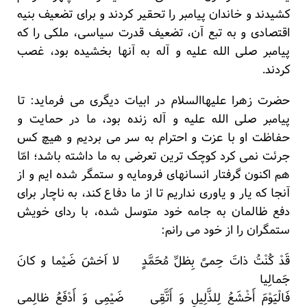
کشیدند و خاندان پیامبر را تحقیر کردند و برای تضعیف بنیه
اقتصادی و به تبع آن، تضعیف قدرت سیاسی، ملکی را که
پیامبر صلی الله علیه و آله به آنها بخشیده بود، غصب
کردند.
حضرت زهرا علیهاالسلام در ابیات دیگری می فرماید: تا
پیامبر صلی الله علیه و آله زنده بود، ما در حمایت و
حفاظت او با عزت و احترام به سر می بردیم و هیچ کس
جرئت نمی کرد کوچک ترین تعرضی به ما داشته باشد؛ امّا
هم اکنون گرفتار انسانهای فرومایه و ستمگر شده ایم و از
آنجا که یار و یاوری نداریم تا از ما دفاع کند، به ناچار برای
دفع ظالمان به جامه خود متوسل شده، با ردای خویش
ستمگران را از خود می رانم:
قَدْ کُنْتُ ذاتَ حِمیً بِظلِّ مُحَمَّدٍ لا اَخشَ ضَیْما و کانَ
جَمالِیا
فَالْیَوْمَ أَخْشَعُ لِلذَّلِیلِ وَ أَتَّقِی ضَیْمِی وَ أَدْفَعُ ظالِمی