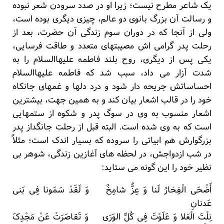
یک شاعر مطرح نیست؛ زیرا او در صدد سرودن شعر نبوده
و رسالت آن بزرگ بانوی دو عالم، چیزی دیگری بوده است،
ولی از آنجا که در دوران سوم زندگی آن حضرت، بعد از
رحلت پدر گرامی اش مصیبتهای متعدد و طاقت فرسایی،
یکی پس از دیگری، روح بلند فاطمه علیهاالسلام را به
شدت آزار می داد، سبب شد که فاطمه علیهاالسلام
احساساتش جریحه دار شود و درد دلها و غمهای جانکاه
خود را در قالب اشعار بیان کند و به همین جهت، بیشترین
اشعار منسوب به وی در سوگ پدر و شکوه از ستمهایی
است که به وی شده است. البته قبل از رحلت جانگداز پدر
بزرگوارش هم ابیاتی را سروده که بسیار اندک است؛ مثلاً
در شب ازدواجش، در لحظه های آغازین زندگی، شوهر بی
نظیر خود را این گونه می ستاید:
أَضْحَی الْفِخارُ لَنا وَ عِزٌّ شامِخٌ وَ لَقَدْ سَمَونا فِی بَنی
عَدنانِ
نِلْتَ الْعَلا وَ عَلَوْتَ فِی کُلِّ الوَرَی وَ تَقاصَرَتْ عَنْ مَجْدِکَ