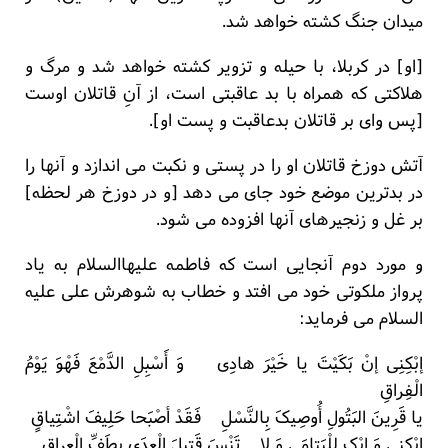
میدان جنگ کشته خواهد شد.
[او] در کربلا، با حیله و تزویر کشته خواهد شد و مرگ و
هلاکتی که همراه با بد عاقبتی است، از آنِ قاتلان اوست
[پس وای بر قاتلان بدعاقبت و پست او].
آتش دوزخ قاتلان او را در پستی و نکبت می اندازد و آنها را
در بدترین موضع خود جای می دهد [و در دوزخ هر لحظه]
بر غل و زنجیرهای آنها افزوده می شود.
و مورد دوم آنجایی است که فاطمه علیهاالسلام به یاد
پرواز ملکوتی خود می افتد و خطاب به شوهرش علی علیه
السلام می فرماید:
إبْکِنِی إنْ بَکَیْتَ یا خَیْرَ هادِی وَ أَسْبِلِ الدَّمْعَ فَهْوَ یَوْمُ
الْفِراقِ
یا قَرِینَ البَتُولِ أُوصِیکَ بِالنَّسْلِ فَقَدْ أصْبَحا حَلِیفَ اشْتِیاقٍ
إبْکِنِی وَ ابْکِ لِلْیَتامَی وَ لا تَنْسَ قَتِیلَ الْعِدَی بِطَفِّ الْعِراقِ