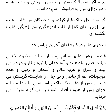
ای ساکن صحرا! گریستن را به من آموختی و یاد تو همه
مصیبتها[ی مرا] به فراموشی سپرده است.
اگر تو در دل خاک قرار گرفته و از دیدگان من غایب شده
ای، [ولی بدان که] از قلب اندوهگین من [هرگز] غایب
نگشته ای.
ب عزای عالم در غم فقدان آخرین پیامبر خدا
فاطمه زهرا علیهاالسلام پس از رحلت حضرت ختمی
مرتبت صلی الله علیه و آله جهان را تیره و تار و عزادار می
بیند و شرق و غرب عالم و آسمان و زمین و همه
موجودات، اعم از جاندار و بی جان را شایسته گریستن می
داند. او پس از دفن پیکر پاک پیامبر صلی الله علیه و آله
جهان پس از غروب آفتاب نبوت را این گونه معرفی می
فرماید:
إِغبَرَّ آفاقُ السَّماءِ فَکُوِّرَتْ شَمسُ النَّهارِ و أَظلَمَ العَصرانِ