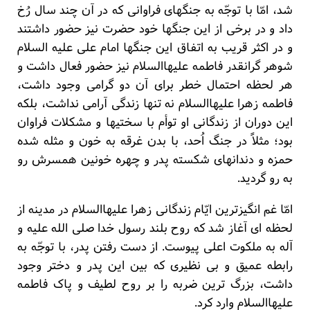
شد، امّا با توجّه به جنگهای فراوانی که در آن چند سال رُخ
داد و در برخی از این جنگها خود حضرت نیز حضور داشتند
و در اکثر قریب به اتفاق این جنگها امام علی علیه السلام
شوهر گرانقدر فاطمه علیهاالسلام نیز حضور فعال داشت و
هر لحظه احتمال خطر برای آن دو گرامی وجود داشت،
فاطمه زهرا علیهاالسلام نه تنها زندگی آرامی نداشت، بلکه
این دوران از زندگانی او توأم با سختیها و مشکلات فراوان
بود؛ مثلاً در جنگ اُحد، با بدن غرقه به خون و مثله شده
حمزه و دندانهای شکسته پدر و چهره خونین همسرش رو
به رو گردید.
امّا غم انگیزترین ایّام زندگانی زهرا علیهاالسلام در مدینه از
لحظه ای آغاز شد که روح بلند رسول خدا صلی الله علیه و
آله به ملکوت اعلی پیوست. از دست رفتن پدر، با توجّه به
رابطه عمیق و بی نظیری که بین این پدر و دختر وجود
داشت، بزرگ ترین ضربه را بر روح لطیف و پاک فاطمه
علیهاالسلام وارد کرد.