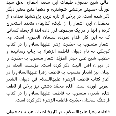
امالی شیخ صدوق، طبقات ابن سعد، احقاق الحق سید
نوراللّه حسینی مرعشی شوشتری و دهها منبع معتبر دیگر
ذکر شده است. در برخی از تازه ترین پژوهشها تعدادی از
محققان این اشعار را از لابلای کتابهای متعدد استخراج
کرده و آنها را در یک مجموعه قرار داده اند؛ از جمله کسانی
که به این کار اقدام نموده، سلمان الجبوری است. وی
اشعار منسوب به حضرت زهرا علیهاالسلام را در کتاب
کوچکی به نام دیوان فاطمة الزهراء به چاپ رسانیده و
خطیب شیخ علی حیدر المؤیّد اشعار منسوب به حضرت را
در دیوان اهل البیت ذکر کرده است. مؤسسه البعثه در
لبنان نیز اشعار منسوب به فاطمه زهرا علیهاالسلام را در
آغاز کتاب فاطمة الزهراء علیهاالسلام فی دیوان الشعر
العربی آورده است. آقای محمّد دشتی نیز برخی از قطعه
های شعری منسوب به فاطمه علیهاالسلام را در کتاب
فرهنگ سخنان حضرت فاطمة الزهراء ذکر کرده است.
فاطمه زهرا علیهاالسلام ، در تاریخ ادبیات عرب، به عنوان