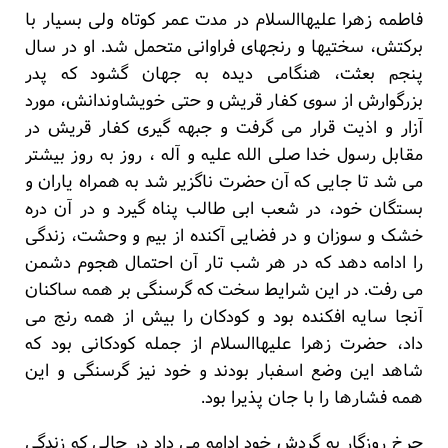
فاطمه زهرا علیهاالسلام در مدت عمر کوتاه ولی بسیار با
برکتش، سختیها و رنجهای فراوانی متحمل شد. او در سال
پنجم بعثت، هنگامی دیده به جهان گشود که پدر
بزرگوارش از سوی کفار قریش و حتی خویشاوندانش، مورد
آزار و اذیت قرار می گرفت و جبهه گیری کفار قریش در
مقابل رسول خدا صلی الله علیه و آله ، روز به روز بیشتر
می شد تا جایی که آن حضرت ناگزیر شد به همراه یاران و
بستگان خود، در شعب ابی طالب پناه گیرد و در آن دره
خشک و سوزان و در فضایی آکنده از بیم و وحشت، زندگی
را ادامه دهد که در هر شب تار آن احتمال هجوم دشمن
می رفت. در این شرایط سخت که گرسنگی بر همه ساکنان
آنجا سایه افکنده بود و کودکان را بیش از همه رنج می
داد، حضرت زهرا علیهاالسلام از جمله کودکانی بود که
شاهد این وضع اسفبار بودند و خود نیز گرسنگی و این
همه فشارها را با جان پذیرا بود.
چرخ روزگار به گردش خود ادامه می داد در حالی که زندگی