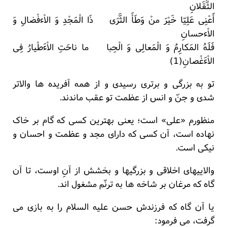
الثَّقَلانِ
أَعْنِی عَلِیّا خَیْرَ منْ وَطَأَ الثَّرَی ذَا الْمَجْدِ وَ الاْءفْضالِ وَ
الاْءحسانِ
فَلَهُ المَکارِمُ وَ الْمَعالِی وَ الْحِبا ما ناحَتِ الاْءَطْیارُ فِی
الاْءَغْصانِ(1)
تو به بزرگی و برتری رسیدی و از همه آفریده ها والاتر
شدی و جنّ و انس از عظمت تو عقب ماندند.
منظورم «علی» است؛ یعنی بهترین کسی که گام بر خاک
نهاده است، آن کسی که دارای مجد و عظمت و احسان و
نیکی است.
والاییهای اخلاقی و بزرگیها و بخشش از آنِ اوست، تا آن
گاه که مرغان بر شاخه ها به ترنّم مشغول اند.
یا آن گاه که فرزندش حسن علیه السلام را به بازی می
گرفت، می فرمود: