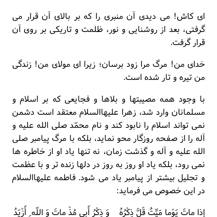
ای کاش! می دیدی آن منبری را که بر بالای آن قرار می
گرفتی، بعد از روشنایی و نور، ظلمت و تاریکی بر روی آن
قرار گرفت.
خدای من! مرگ مرا زود برسان؛ زیرا ای مولای من! زندگی
من تیره و تار شده است.
با وجود همه مصیبتها و بلاها و فجایعی که بر اسلام و
مسلمانان وارد شد، زهرا علیهاالسلام معتقد است دشمن
نمی تواند اسلام را نابود کند و نام محمّد صلی الله علیه و
آله را از صفحه روزگار محو نماید، بلکه با مرگ پیامبر صلی
الله علیه و آله و گذشت زمان، نه تنها یاد او از خاطره ها
نمی رود، بلکه یاد او روز به روز در دلها زنده تر و با عظمت
و تجلیل بیشتر از پیامبر یاد می شود. فاطمه علیهاالسلام
در این خصوص می فرماید:
إذا ماتَ یَوْما مَیِّتٌ قَلَّ ذِکْرُهُ وَ ذِکْرُ أَبِی مُذْ ماتَ وَ اللّه ِ أَزْیَدُ