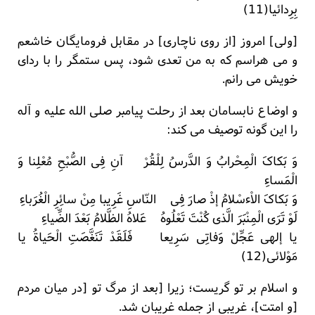
بِرِدائیا(11)
[ولی] امروز [از روی ناچاری] در مقابل فرومایگان خاشعم
و می هراسم که به من تعدی شود، پس ستمگر را با ردای
خویش می رانم.
و اوضاع نابسامان بعد از رحلت پیامبر صلی الله علیه و آله
را این گونه توصیف می کند:
وَ بَکاکَ الْمِحْرابُ وَ الدَّرسُ لِلْقُرْ آنِ فِی الصُّبْحِ مُعْلِنا وَ
الْمَساءِ
وَ بَکاکَ الاْءسْلامُ إذْ صارَ فِی النّاسِ غَرِیبا مِنْ سائِرِ الْغُرَباءِ
لَوْ تَرَی الْمِنْبَرَ الَّذی کُنْتَ تَعْلُوهُ عَلاهُ الظَّلامُ بَعْدَ الضِّیاءِ
یا إلهی عَجِّلْ وَفاتِی سَرِیعا فَلَقَدْ تَنَغَّصَتِ الْحَیاةُ یا
مَوْلائی(12)
و اسلام بر تو گریست؛ زیرا [بعد از مرگ تو [در میان مردم
[و امتت]، غریبی از جمله غریبان شد.