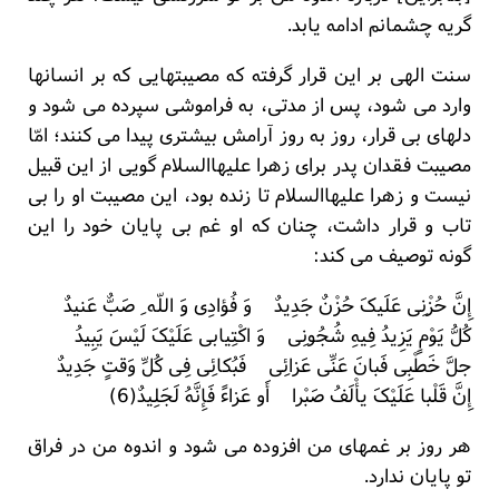
گریه چشمانم ادامه یابد.
سنت الهی بر این قرار گرفته که مصیبتهایی که بر انسانها
وارد می شود، پس از مدتی، به فراموشی سپرده می شود و
دلهای بی قرار، روز به روز آرامش بیشتری پیدا می کنند؛ امّا
مصیبت فقدان پدر برای زهرا علیهاالسلام گویی از این قبیل
نیست و زهرا علیهاالسلام تا زنده بود، این مصیبت او را بی
تاب و قرار داشت، چنان که او غم بی پایان خود را این
گونه توصیف می کند:
إِنَّ حُزْنِی عَلَیکَ حُزْنٌ جَدِیدٌ وَ فُؤادِی وَ اللّه ِ صَبٌّ عَنیدٌ
کُلُّ یَوْمٍ یَزِیدُ فِیهِ شُجُونِی وَ اکْتِیابی عَلَیْکَ لَیْسَ یَبِیدُ
جلَّ خَطْبِی فَبانَ عَنِّی عَزائِی فَبُکائِی فِی کُلِّ وَقتٍ جَدِیدٌ
إِنَّ قَلْبا عَلَیْکَ یأْلَفُ صَبْرا أَو عَزاءً فَإِنَّهُ لَجَلِیدٌ(6)
هر روز بر غمهای من افزوده می شود و اندوه من در فراق
تو پایان ندارد.