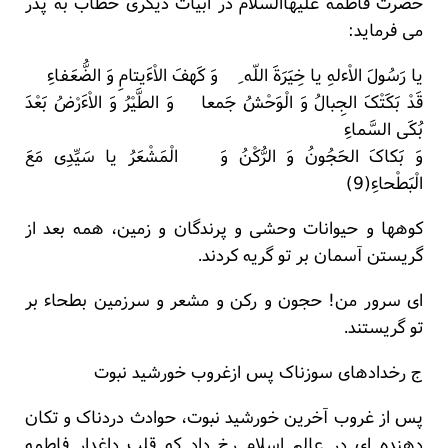
حضرت فاطمه علیهاالسلام در ابیات دیگری خطاب به پدر
می فرماید:
یا رَسُولَ الاْءلهِ یا خِیَرَةَ اللّه ِ وَ کَهفَ الاْءَیتامِ وَ الضُّعَفاءِ
قَدْ بَکَتْکَ الجِبالُ وَ الْوَحْشُ جَمعا وَ الطَّیْرُ وَ الاْءَرْضُ بَعْدَ
بُکَی السَّماءِ
وَ بَکاکَ الحَجُونُ وَ الرُّکْنُ وَ الْمَشْعَرُ یا سَیِّدِی مَعَ
الْبَطْحاءِ(9)
کوهها و حیوانات وحشی و پرندگان و زمین، همه بعد از
گریستن آسمان بر تو گریه کردند.
ای سرور من! حجون و رکن و مشعر و سرزمین بطحاء بر
تو گریستند.
ج رخدادهای سوزناک پس ازغروب خورشید نبوت
پس از غروب آخرین خورشید نبوت، حوادث دردناک و تکان
دهنده ای در عالم اسلام رخ داد که قلب داغدار فاطمه