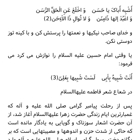
أَشْبِه أَباکَ یا حَسَن وَ اخْلَعْ عَنِ الْحَقِّ الرَّسَن
وَ اعْبُدْ إلها ذَامِنَن وَ لا تُوالِ ذَا الاْءِحَن(2)
و خدای صاحب نیکیها و نعمتها را پرستش کن و با کینه توز
دوستی نکن.
یا وقتی امام حسین علیه السلام را نوازش می کرد می
فرمود:
أَنْتَ شَبِیهٌ بِأبِی لَسْتَ شَبِیها بِعَلِیّ(3)
در شعاع شعر فاطمه علیهاالسلام
پس از رحلت پیامبر گرامی صلی الله علیه و آله که
غمبارترین ایام زندگی حضرت زهرا علیهاالسلام آغاز شد، از
آن حضرت اشعار سوزناک و گویایی به یادگار مانده است
که حاکی از شدت حزن و اندوهها و مصیبتهایی است که بر
یگانه دخت رسول گرامی اسلام صلی الله علیه و آله وارد