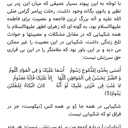
با توجّه به این پیوند بسیار عمیقی که میان این پدر بی
نظیر و بانوی یگانه وجود داشت، رحلت پیامبر گرامی صلی
الله علیه و آله بزرگ ترین فاجعه و مصیبت برای فاطمه
علیهاالسلام بود، به گونه ای که زهرای اطهر علیهاالسلام با
همه شکیبایی که در مقابل مشکلات و مصیبتها و حوادث
تلخ زندگی داشت، شکیبایی در این مصیبت را غیر ممکن
می دید و بر این باور بود که ملامتگر را در این بی قراری
حق سرزنش نیست:
أَمْسَی بِخَدّی لِلدُّمُوعِ رُسُومٌ أَسَفا عَلَیْکَ وَ فِی الْفؤادِ کُلُومٌ
وَ الصَّبْرُ یَحْسُنُ فِی الْمَواطِنِ کُلِّها إِلاّ عَلَیْکَ فَإنَّهُ مَعْدُومٌ
لا عَتْبَ فِی حُزْنِی عَلَیکَ لَوْ أَنَّهُ کانَ الْبُکاءُ لِمُقْلَتَیَ
یَدُومُ(5)
شکیبایی در همه جا [و بر همه کس [نیکوست؛ جز در
فراق تو که شکیبایی نیست.
[بنابراین] درباره اندوه من بر تو سرزنشی نیست؛ هر چند