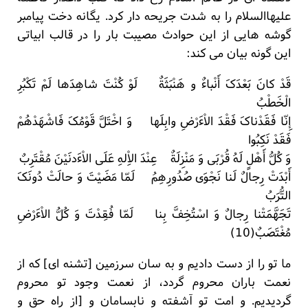
علیهاالسلام را به شدت جریحه دار کرد. یگانه دخت پیامبر
گوشه هایی از این حوادث مصیبت بار را در قالب ابیاتی
این گونه بیان می کند:
قَدْ کانَ بَعْدَکَ أَنْباءٌ و هَنْبَثَةٌ لَوْ کُنْتَ شاهِدَها لَمْ تَکْبُرِ
الْخَطْبُ
إِنّا فَقَدْناکَ فَقْدَ الاْءَرْضِ وابِلَها وَ اخْتَلَّ قَوْمُکَ فَاشْهَدْهُمْ
فَقَدْ نَکِبُوا
وَ کُلُّ أَهْلٍ لَهُ قُرْبَی وَ مَنْزِلَةٌ عِنْدَ الاِْلهِ عَلَی الاْءَدنَیْنَ مُقْتَرِبٌ
أَبْدَتْ رِجالٌ لَنا نَجْوَی صُدُورِهِمُ لَمّا مَضَیْتَ وَ حالَتْ دُونَکَ
التُّرَبُ
تَجَهَّمَتْنا رِجالٌ وَ اسْتُخِفَّ بِنا لَمّا فُقِدْتَ وَ کُلُّ الاْءَرْضِ
مُغْتَصَبٌ(10)
ما تو را از دست دادیم و به سان سرزمین [تشنه ای] که از
نعمت باران محروم گردد، از نعمت وجود تو محروم
گردیدیم. و امت تو آشفته و نابسامان و [از راه حق و