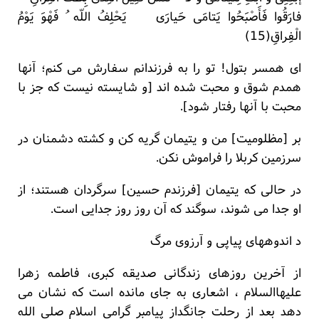
فارَقُوا فَأَصْبَحُوا یَتامَی حَیارَی یَحْلِفُ اللّه ُ فَهْوَ یَوْمُ
الْفِراقِ(15)
ای همسر بتول! تو را به فرزندانم سفارش می کنم؛ آنها
همدم شوق و محبت شده اند [و شایسته نیست که جز با
محبت با آنها رفتار شود].
بر [مظلومیت] من و یتیمان گریه کن و کشته دشمنان در
سرزمین کربلا را فراموش نکن.
در حالی که یتیمان [فرزندم حسین] سرگردان هستند؛ از
او جدا می شوند، سوگند که آن روز روز جدایی است.
د اندوههای پیاپی و آرزوی مرگ
از آخرین روزهای زندگانی صدیقه کبری، فاطمه زهرا
علیهاالسلام ، اشعاری به جای مانده است که نشان می
دهد بعد از رحلت جانگداز پیامبر گرامی اسلام صلی الله