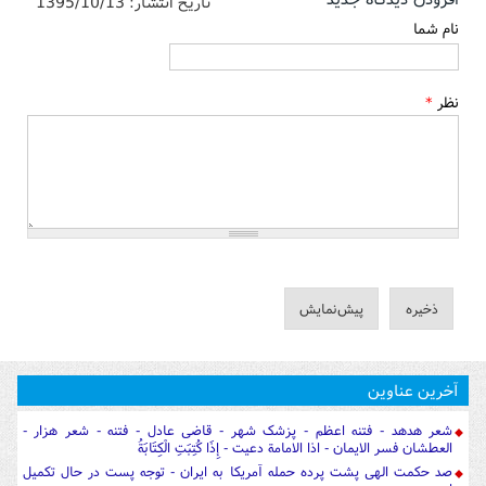
تاریخ انتشار:
1395/10/13
نام شما
نظر
*
آخرین عناوین
شعر هدهد - فتنه اعظم - پزشک شهر - قاضی عادل - فتنه - شعر هزار -
العطشان فسر الایمان - اذا الامامة دعیت - إِذَا كُتِبَتِ الْكِتَابَةُ
صد حکمت الهی پشت پرده حمله آمریکا به ایران - توجه پست در حال تکمیل