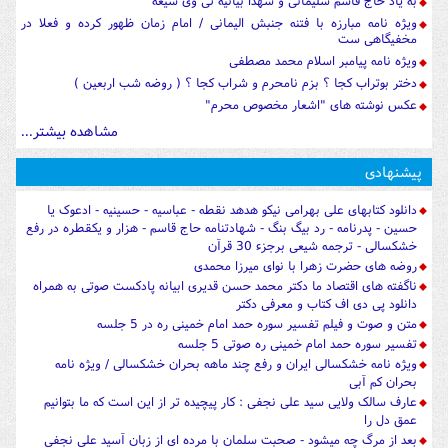
به یاد حاج قاسم سلیمانی و شهدا بیانیه تی وی شیعه
ویژه نامه مبارزه با فتنه جنبش الیمانی / امام زمان ظهور کرده و فعلا در
مخفیگاهی ست
ویژه نامه پیامبر اسلام محمد مصطفی
دختر بوتراب کجا ؟ بزم نامحرم و شراب کجا ؟ ( روضه شب اربعین )
عکس نوشته های "اشعار مخصوص محرم"
مشاهده بیشتر...
پیشنهادی
دانلود کتابهای علی بهرامی نیکو هدهد نقطه - عباسیه - حسینیه - ادعوک یا
حسین - پدرنامه - رد بیگ بنگ - شهادتنامه حاج قاسم - هزار و یکقطره در رفع
خشکسالی - ترجمه شیعی برجزء 30 قرآن
روضه های حضرت زهرا با نوای میرزا محمدی
ناگفته های اقتصاد ما دکتر محمد حسن قدیری ابیانه پادکست صوتی به همراه
دانلود پی دی اف کتاب و معرفی دکتر
متن و صوت و فیلم تفسیر سوره حمد امام خمینی ره در 5 جلسه
تفسیر سوره حمد امام خمینی ره صوتی 5 جلسه
ویژه نامه خشکسالی ایران و رفع چند ماهه بحران خشکسالی / ویژه نامه
بحران کم آبی
عارف سالک ولایی سید علی نجفی : کار پیچیده تر از این است که ما بتوانیم
عمق دل را
بعد از مرگ چه میشود - صحبت سلمان با مرده ای از زبان آسید علی نجفی