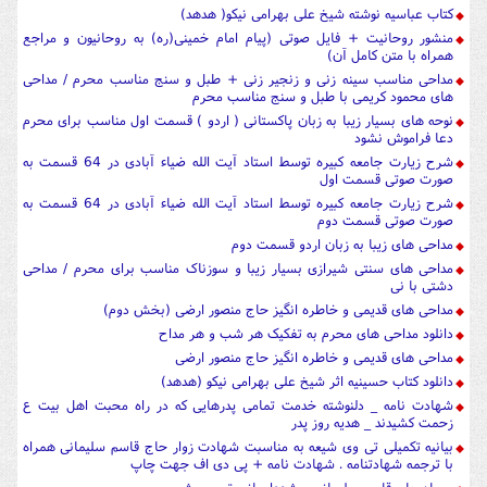
کتاب عباسیه نوشته شیخ علی بهرامی نیکو( هدهد)
منشور روحانیت + فایل صوتی (پیام امام خمینی(ره) به روحانیون و مراجع
همراه با متن کامل آن)
مداحی مناسب سینه زنی و زنجیر زنی + طبل و سنج مناسب محرم / مداحی
های محمود کریمی با طبل و سنج مناسب محرم
نوحه های بسیار زیبا به زبان پاکستانی ( اردو ) قسمت اول مناسب برای محرم
دعا فراموش نشود
شرح زیارت جامعه کبیره توسط استاد آیت الله ضیاء آبادی در 64 قسمت به
صورت صوتی قسمت اول
شرح زیارت جامعه کبیره توسط استاد آیت الله ضیاء آبادی در 64 قسمت به
صورت صوتی قسمت دوم
مداحی های زیبا به زبان اردو قسمت دوم
مداحی های سنتی شیرازی بسیار زیبا و سوزناک مناسب برای محرم / مداحی
دشتی با نی
مداحی های قدیمی و خاطره انگیز حاج منصور ارضی (بخش دوم)
دانلود مداحی های محرم به تفکیک هر شب و هر مداح
مداحی های قدیمی و خاطره انگیز حاج منصور ارضی
دانلود کتاب حسینیه اثر شیخ علی بهرامی نیکو (هدهد)
شهادت نامه _ دلنوشته خدمت تمامی پدرهایی که در راه محبت اهل بیت ع
زحمت کشیدند _ هدیه روز پدر
بیانیه تکمیلی تی وی شیعه به مناسبت شهادت زوار حاج قاسم سلیمانی همراه
با ترجمه شهادتنامه . شهادت نامه + پی دی اف جهت چاپ