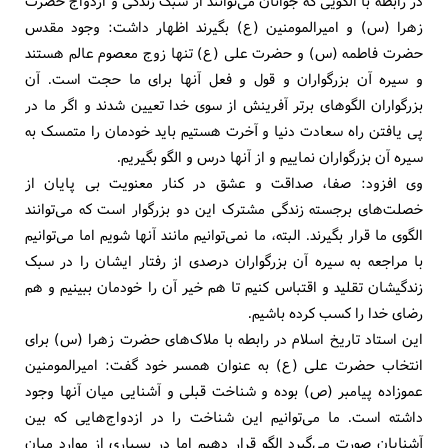
در رابطه با الگویی که جوانان می‌توانند از سبک زندگی و ازدواج حضرت
زهرا (س) و امیرالمومنین (ع) بگیرند اظهار داشت: وجود مقدس
حضرت فاطمه (س) و حضرت علی (ع) تنها زوج معصوم عالم هستند
و سیره آن بزرگواران و قول و فعل آنها برای ما حجت است. آن
بزرگواران الگوهای برتر آفرینش از سوی خدا تعیین شدند و اگر ما در
پی یافتن راه سعادت دنیا و آخرت هستیم باید خودمان را متمسک به
سیره آن بزرگواران نماییم و از آنها درس و الگو بگیریم.
وی افزود: صفا، صداقت و عشق در کنار معنویت بی پایان از
خصلت‌های برجسته زندگی مشترک این دو بزرگوار است که می‌توانند
الگوی ما قرار بگیرند. البته، ما نمی‌توانیم مانند آنها شویم اما می‌توانیم
با مراجعه به سیره آن بزرگواران درصدی از رفتار ایشان را در سبک
زندگیشان تقلید و اقتباس کنیم تا هم خیر آن را خودمان ببینیم و هم
رضای خدا را کسب کرده باشیم.
این استاد تاریخ اسلام در رابطه با ملاک‌های حضرت زهرا (س) برای
انتخاب حضرت علی (ع) به عنوان همسر خود گفت: امیرالمومنین
عموزاده پیامبر (ص) بوده و شناخت قبلی و آشنایی میان آنها وجود
داشته است. ما می‌توانیم این شناخت را در ازدواج‌هایی که بین
آشنایان صورت می‌گیرد الگو قرار دهیم اما در بسیاری از موارد میان