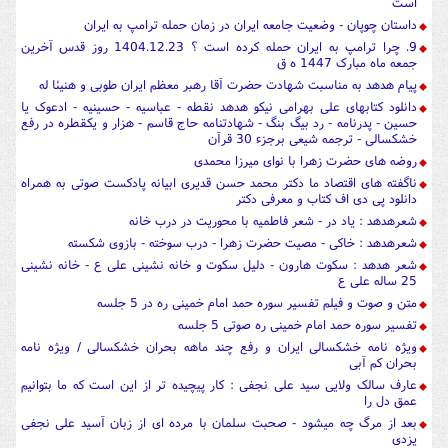
است
داستان چوپان - وضعیت جامعه ایران در زمان حمله ترامپ به ایران
9. چرا ترامپ به ایران حمله کرده است ؟ 1404.12.23 روز قدس آخرین
جمعه ماه مبارک 1447 ه ق
پیام هدهد به مناسبت شهادت حضرت آقا رهبر معظم ایران طوبی و هنیئا له
دانلود کتابهای علی بهرامی نیکو هدهد نقطه - عباسیه - حسینیه - ادعوک یا
حسین - پدرنامه - رد بیگ بنگ - شهادتنامه حاج قاسم - هزار و یکقطره در رفع
خشکسالی - ترجمه شیعی برجزء 30 قرآن
روضه های حضرت زهرا با نوای میرزا محمدی
ناگفته های اقتصاد ما دکتر محمد حسن قدیری ابیانه پادکست صوتی به همراه
دانلود پی دی اف کتاب و معرفی دکتر
شعرهدهد : یاد در - شعر فاطمیه با محوریت در درب خانه
شعرهدهد : خاکی - مصیت حضرت زهرا - درب سوخته - بازوی شکسته
شعر هدهد : سکوت هارون - دلیل سکوت و خانه نشینی علی ع - خانه نشینی
25 ساله علی ع
متن و صوت و فیلم تفسیر سوره حمد امام خمینی ره در 5 جلسه
تفسیر سوره حمد امام خمینی ره صوتی 5 جلسه
ویژه نامه خشکسالی ایران و رفع چند ماهه بحران خشکسالی / ویژه نامه
بحران کم آبی
عارف سالک ولایی سید علی نجفی : کار پیچیده تر از این است که ما بتوانیم
عمق دل را
بعد از مرگ چه میشود - صحبت سلمان با مرده ای از زبان آسید علی نجفی
یزدی