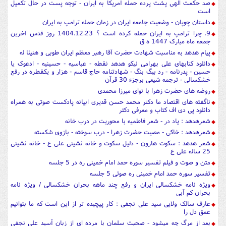
صد حکمت الهی پشت پرده حمله آمریکا به ایران - توجه پست در حال تکمیل
است
داستان چوپان - وضعیت جامعه ایران در زمان حمله ترامپ به ایران
9. چرا ترامپ به ایران حمله کرده است ؟ 1404.12.23 روز قدس آخرین
جمعه ماه مبارک 1447 ه ق
پیام هدهد به مناسبت شهادت حضرت آقا رهبر معظم ایران طوبی و هنیئا له
دانلود کتابهای علی بهرامی نیکو هدهد نقطه - عباسیه - حسینیه - ادعوک یا
حسین - پدرنامه - رد بیگ بنگ - شهادتنامه حاج قاسم - هزار و یکقطره در رفع
خشکسالی - ترجمه شیعی برجزء 30 قرآن
روضه های حضرت زهرا با نوای میرزا محمدی
ناگفته های اقتصاد ما دکتر محمد حسن قدیری ابیانه پادکست صوتی به همراه
دانلود پی دی اف کتاب و معرفی دکتر
شعرهدهد : یاد در - شعر فاطمیه با محوریت در درب خانه
شعرهدهد : خاکی - مصیت حضرت زهرا - درب سوخته - بازوی شکسته
شعر هدهد : سکوت هارون - دلیل سکوت و خانه نشینی علی ع - خانه نشینی
25 ساله علی ع
متن و صوت و فیلم تفسیر سوره حمد امام خمینی ره در 5 جلسه
تفسیر سوره حمد امام خمینی ره صوتی 5 جلسه
ویژه نامه خشکسالی ایران و رفع چند ماهه بحران خشکسالی / ویژه نامه
بحران کم آبی
عارف سالک ولایی سید علی نجفی : کار پیچیده تر از این است که ما بتوانیم
عمق دل را
بعد از مرگ چه میشود - صحبت سلمان با مرده ای از زبان آسید علی نجفی