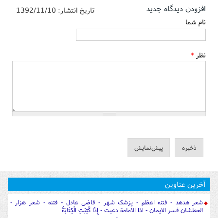
افزودن دیدگاه جدید
تاریخ انتشار:
1392/11/10
نام شما
نظر
*
آخرین عناوین
شعر هدهد - فتنه اعظم - پزشک شهر - قاضی عادل - فتنه - شعر هزار -
العطشان فسر الایمان - اذا الامامة دعیت - إِذَا كُتِبَتِ الْكِتَابَةُ