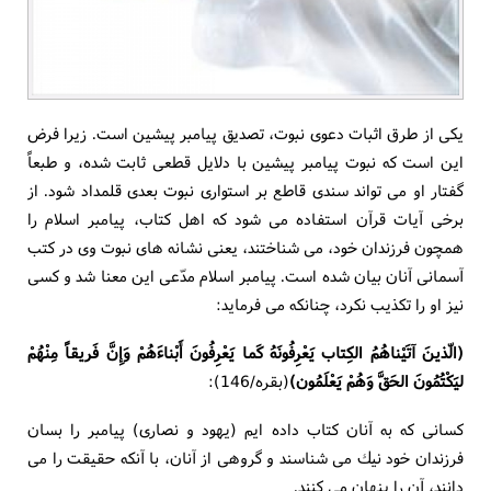
يكى از طرق اثبات دعوى نبوت، تصديق پيامبر پيشين است. زيرا فرض
اين است كه نبوت پيامبر پيشين با دلايل قطعى ثابت شده، و طبعاً
گفتار او مى تواند سندى قاطع بر استوارى نبوت بعدى قلمداد شود. از
برخى آيات قرآن استفاده مى شود كه اهل كتاب، پيامبر اسلام را
همچون فرزندان خود، مى شناختند، يعنى نشانه هاى نبوت وى در كتب
آسمانى آنان بيان شده است. پيامبر اسلام مدّعى اين معنا شد و كسى
نيز او را تكذيب نكرد، چنانكه مى فرمايد:
(الّذينَ آتَيْناهُمُ الكِتاب يَعْرِفُونَهُ كَما يَعْرِفُونَ أَبْناءَهُمْ وَإِنَّ فَريقاً مِنْهُمْ
ليَكْتُمُونَ الحَقَّ وَهُمْ يَعْلَمُون)
(بقره/146):
كسانى كه به آنان كتاب داده ايم (يهود و نصارى) پيامبر را بسان
فرزندان خود نيك مى شناسند و گروهى از آنان، با آنكه حقيقت را مى
دانند، آن را پنهان مى كنند.