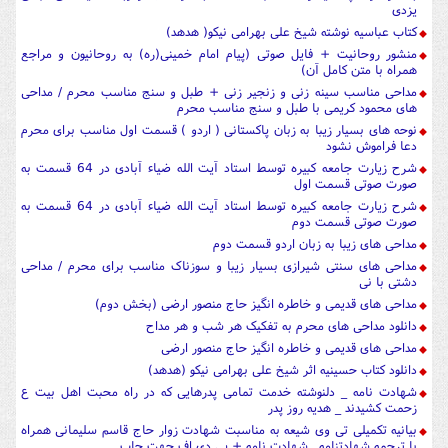
یزدی
کتاب عباسیه نوشته شیخ علی بهرامی نیکو( هدهد)
منشور روحانیت + فایل صوتی (پیام امام خمینی(ره) به روحانیون و مراجع
همراه با متن کامل آن)
مداحی مناسب سینه زنی و زنجیر زنی + طبل و سنج مناسب محرم / مداحی
های محمود کریمی با طبل و سنج مناسب محرم
نوحه های بسیار زیبا به زبان پاکستانی ( اردو ) قسمت اول مناسب برای محرم
دعا فراموش نشود
شرح زیارت جامعه کبیره توسط استاد آیت الله ضیاء آبادی در 64 قسمت به
صورت صوتی قسمت اول
شرح زیارت جامعه کبیره توسط استاد آیت الله ضیاء آبادی در 64 قسمت به
صورت صوتی قسمت دوم
مداحی های زیبا به زبان اردو قسمت دوم
مداحی های سنتی شیرازی بسیار زیبا و سوزناک مناسب برای محرم / مداحی
دشتی با نی
مداحی های قدیمی و خاطره انگیز حاج منصور ارضی (بخش دوم)
دانلود مداحی های محرم به تفکیک هر شب و هر مداح
مداحی های قدیمی و خاطره انگیز حاج منصور ارضی
دانلود کتاب حسینیه اثر شیخ علی بهرامی نیکو (هدهد)
شهادت نامه _ دلنوشته خدمت تمامی پدرهایی که در راه محبت اهل بیت ع
زحمت کشیدند _ هدیه روز پدر
بیانیه تکمیلی تی وی شیعه به مناسبت شهادت زوار حاج قاسم سلیمانی همراه
با ترجمه شهادتنامه . شهادت نامه + پی دی اف جهت چاپ