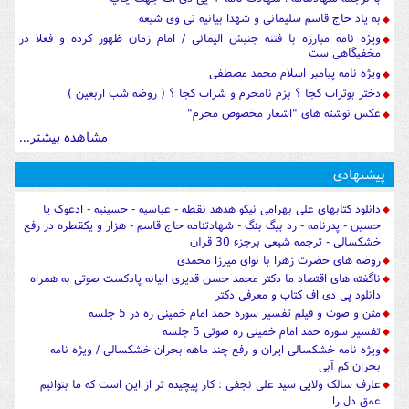
به یاد حاج قاسم سلیمانی و شهدا بیانیه تی وی شیعه
ویژه نامه مبارزه با فتنه جنبش الیمانی / امام زمان ظهور کرده و فعلا در
مخفیگاهی ست
ویژه نامه پیامبر اسلام محمد مصطفی
دختر بوتراب کجا ؟ بزم نامحرم و شراب کجا ؟ ( روضه شب اربعین )
عکس نوشته های "اشعار مخصوص محرم"
مشاهده بیشتر...
پیشنهادی
دانلود کتابهای علی بهرامی نیکو هدهد نقطه - عباسیه - حسینیه - ادعوک یا
حسین - پدرنامه - رد بیگ بنگ - شهادتنامه حاج قاسم - هزار و یکقطره در رفع
خشکسالی - ترجمه شیعی برجزء 30 قرآن
روضه های حضرت زهرا با نوای میرزا محمدی
ناگفته های اقتصاد ما دکتر محمد حسن قدیری ابیانه پادکست صوتی به همراه
دانلود پی دی اف کتاب و معرفی دکتر
متن و صوت و فیلم تفسیر سوره حمد امام خمینی ره در 5 جلسه
تفسیر سوره حمد امام خمینی ره صوتی 5 جلسه
ویژه نامه خشکسالی ایران و رفع چند ماهه بحران خشکسالی / ویژه نامه
بحران کم آبی
عارف سالک ولایی سید علی نجفی : کار پیچیده تر از این است که ما بتوانیم
عمق دل را