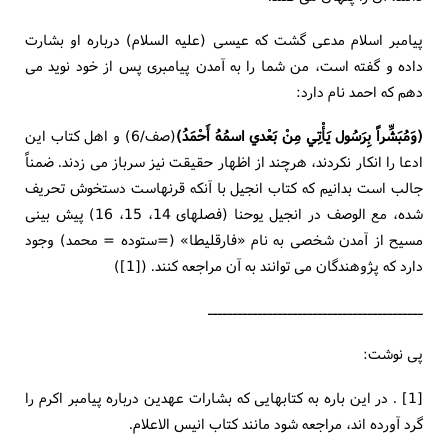
پيامبر اسلام مدعى گشت كه عيسى (عليه السلام) درباره او بشارت
داده و گفته است، من شما را به آمدن پيامبرى پس از خود نويد مى
دهم كه احمد نام دارد:
(وَمُبَشِّراً بِرَسُول يَأْتِي مِنْ بَعْدي اسمُهُ أَحْمَدُ)
(صف/6) و اهل كتاب اين
ادعا را انكار نكردند، هرچند از اظهار حقيقت نيز سرباز مى زدند. ضمناً
جالب است بدانيم كه كتاب انجيل با آنكه قرنهاست دستخوش تحريف
شده، مع الوصف در انجيل يوحنا (فصلهاى 14، 15، 16) پيش بينى
مسيح از آمدن شخصى به نام «فارقليطا» (=ستوده = محمد) وجود
دارد كه پژوهندگان مى توانند به آن مراجعه كنند. ([1])
ـــــــــــــــــــــــــــــــــــــــــــ
پی نوشت:
[1] . در اين باره به كتابهايى كه بشارات عهدين درباره پيامبر اكرم را
گرد آورده اند، مراجعه شود مانند كتاب انيس الاعلام.