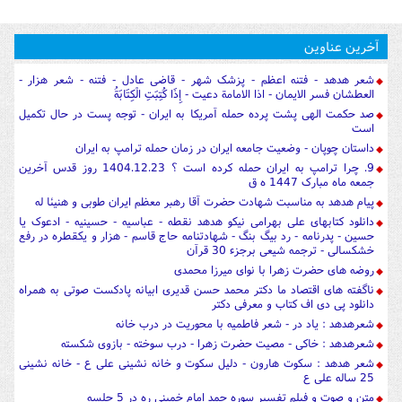
آخرین عناوین
شعر هدهد - فتنه اعظم - پزشک شهر - قاضی عادل - فتنه - شعر هزار -
العطشان فسر الایمان - اذا الامامة دعیت - إِذَا كُتِبَتِ الْكِتَابَةُ
صد حکمت الهی پشت پرده حمله آمریکا به ایران - توجه پست در حال تکمیل
است
داستان چوپان - وضعیت جامعه ایران در زمان حمله ترامپ به ایران
9. چرا ترامپ به ایران حمله کرده است ؟ 1404.12.23 روز قدس آخرین
جمعه ماه مبارک 1447 ه ق
پیام هدهد به مناسبت شهادت حضرت آقا رهبر معظم ایران طوبی و هنیئا له
دانلود کتابهای علی بهرامی نیکو هدهد نقطه - عباسیه - حسینیه - ادعوک یا
حسین - پدرنامه - رد بیگ بنگ - شهادتنامه حاج قاسم - هزار و یکقطره در رفع
خشکسالی - ترجمه شیعی برجزء 30 قرآن
روضه های حضرت زهرا با نوای میرزا محمدی
ناگفته های اقتصاد ما دکتر محمد حسن قدیری ابیانه پادکست صوتی به همراه
دانلود پی دی اف کتاب و معرفی دکتر
شعرهدهد : یاد در - شعر فاطمیه با محوریت در درب خانه
شعرهدهد : خاکی - مصیت حضرت زهرا - درب سوخته - بازوی شکسته
شعر هدهد : سکوت هارون - دلیل سکوت و خانه نشینی علی ع - خانه نشینی
25 ساله علی ع
متن و صوت و فیلم تفسیر سوره حمد امام خمینی ره در 5 جلسه