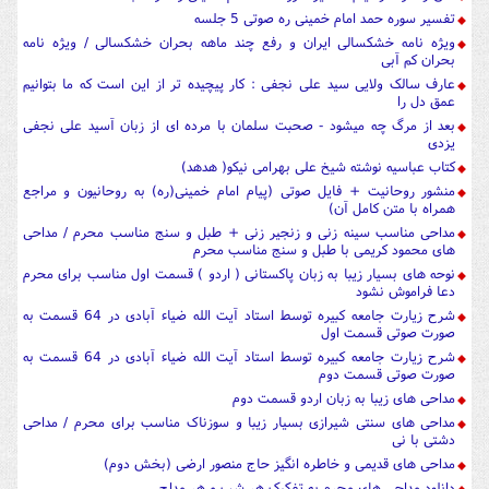
تفسیر سوره حمد امام خمینی ره صوتی 5 جلسه
ویژه نامه خشکسالی ایران و رفع چند ماهه بحران خشکسالی / ویژه نامه
بحران کم آبی
عارف سالک ولایی سید علی نجفی : کار پیچیده تر از این است که ما بتوانیم
عمق دل را
بعد از مرگ چه میشود - صحبت سلمان با مرده ای از زبان آسید علی نجفی
یزدی
کتاب عباسیه نوشته شیخ علی بهرامی نیکو( هدهد)
منشور روحانیت + فایل صوتی (پیام امام خمینی(ره) به روحانیون و مراجع
همراه با متن کامل آن)
مداحی مناسب سینه زنی و زنجیر زنی + طبل و سنج مناسب محرم / مداحی
های محمود کریمی با طبل و سنج مناسب محرم
نوحه های بسیار زیبا به زبان پاکستانی ( اردو ) قسمت اول مناسب برای محرم
دعا فراموش نشود
شرح زیارت جامعه کبیره توسط استاد آیت الله ضیاء آبادی در 64 قسمت به
صورت صوتی قسمت اول
شرح زیارت جامعه کبیره توسط استاد آیت الله ضیاء آبادی در 64 قسمت به
صورت صوتی قسمت دوم
مداحی های زیبا به زبان اردو قسمت دوم
مداحی های سنتی شیرازی بسیار زیبا و سوزناک مناسب برای محرم / مداحی
دشتی با نی
مداحی های قدیمی و خاطره انگیز حاج منصور ارضی (بخش دوم)
دانلود مداحی های محرم به تفکیک هر شب و هر مداح