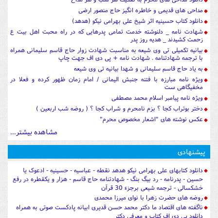
مداحی های قدیمی و خاطره انگیز حاج منصور ارضی
دانلود کتاب حسینیه اثر شیخ علی بهرامی نیکو (هدهد)
شهادت نامه _ دلنوشته خدمت تمامی پدرهایی که در راه محبت اهل بیت ع
زحمت کشیدند _ هدیه روز پدر
بیانیه تکمیلی تی وی شیعه به مناسبت شهادت زوار حاج قاسم سلیمانی همراه
با ترجمه شهادتنامه . شهادت نامه + پی دی اف جهت چاپ
به یاد حاج قاسم سلیمانی و شهدا بیانیه تی وی شیعه
ویژه نامه مبارزه با فتنه جنبش الیمانی / امام زمان ظهور کرده و فعلا در
مخفیگاهی ست
ویژه نامه پیامبر اسلام محمد مصطفی
دختر بوتراب کجا ؟ بزم نامحرم و شراب کجا ؟ ( روضه شب اربعین )
عکس نوشته های "اشعار مخصوص محرم"
مشاهده بیشتر...
پیشنهادی
دانلود کتابهای علی بهرامی نیکو هدهد نقطه - عباسیه - حسینیه - ادعوک یا
حسین - پدرنامه - رد بیگ بنگ - شهادتنامه حاج قاسم - هزار و یکقطره در رفع
خشکسالی - ترجمه شیعی برجزء 30 قرآن
روضه های حضرت زهرا با نوای میرزا محمدی
ناگفته های اقتصاد ما دکتر محمد حسن قدیری ابیانه پادکست صوتی به همراه
دانلود پی دی اف کتاب و معرفی دکتر