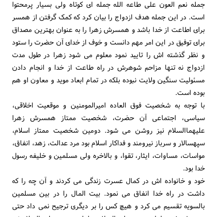
جمله نعم العون علی طاعه الله جمله ای کوتاه ولی بسیار پرمحتوا
است. در این جمله هدف ازدواج را بیان کرد که کمک گرفتن از همسر
برای اطاعت از خدا باشد و همسرش زهرا را به عنوان بهترین مصداق
برای توفیق در این امر مهم دانست و خوف از خدای آن حضرت را ستود
و نظر گذشته اش را تایید نمود معلوم می شود زهرا در طول مدت
ازدواج نه تنها مزاحم شوهرش در راه طاعت از خدا و انجام دادن
مسئولیت سنگین ولایت نبوده بلکه در تمام ابعاد موید و معاون او هم
بوده است.
با توجه به شخصیت فوق العاده امیرالمومنین و موقعیت اخلاقی،
سیاسی، اجتماعی آن حضرت، شخصیت ممتاز همسرش زهرا
علیهماالسلام نیز روشن می شود. دومین شخصیت ممتاز اسلام،
سپهسالار و سرباز نیرومند و فداکار اسلام بود مرد عدالت، زهد، انفاق،
مواسات، مساوات، ایثار، تقوا، و بالاخره ولی مسلمین و خلیفه رسول
خدا بود.
خود و خانواده اش در کمال عسرت زندگی می کردند و آن چه را که
داشت در راه خدا انفاق می نمود. بیت المال را در بین مسلمین
بالسویه تقسیم می کرد و هیچ کس را بر دیگری ترجیح نمی داد حتی