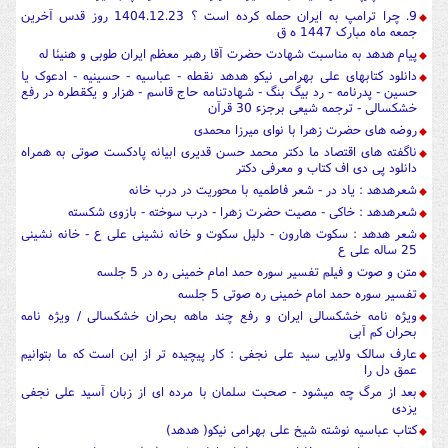
9. چرا ترامپ به ایران حمله کرده است ؟ 1404.12.23 روز قدس آخرین
جمعه ماه مبارک 1447 ه ق
پیام هدهد به مناسبت شهادت حضرت آقا رهبر معظم ایران طوبی و هنیئا له
دانلود کتابهای علی بهرامی نیکو هدهد نقطه - عباسیه - حسینیه - ادعوک یا
حسین - پدرنامه - رد بیگ بنگ - شهادتنامه حاج قاسم - هزار و یکقطره در رفع
خشکسالی - ترجمه شیعی برجزء 30 قرآن
روضه های حضرت زهرا با نوای میرزا محمدی
ناگفته های اقتصاد ما دکتر محمد حسن قدیری ابیانه پادکست صوتی به همراه
دانلود پی دی اف کتاب و معرفی دکتر
شعرهدهد : یاد در - شعر فاطمیه با محوریت در درب خانه
شعرهدهد : خاکی - مصیت حضرت زهرا - درب سوخته - بازوی شکسته
شعر هدهد : سکوت هارون - دلیل سکوت و خانه نشینی علی ع - خانه نشینی
25 ساله علی ع
متن و صوت و فیلم تفسیر سوره حمد امام خمینی ره در 5 جلسه
تفسیر سوره حمد امام خمینی ره صوتی 5 جلسه
ویژه نامه خشکسالی ایران و رفع چند ماهه بحران خشکسالی / ویژه نامه
بحران کم آبی
عارف سالک ولایی سید علی نجفی : کار پیچیده تر از این است که ما بتوانیم
عمق دل را
بعد از مرگ چه میشود - صحبت سلمان با مرده ای از زبان آسید علی نجفی
یزدی
کتاب عباسیه نوشته شیخ علی بهرامی نیکو( هدهد)