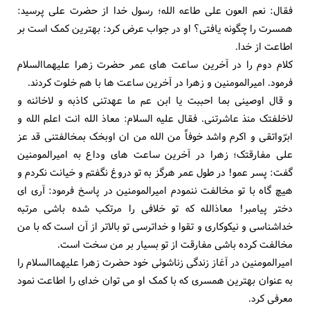
فقال: نعم العون علی طاعه الله؛ رسول خدا از حضرت علی پرسید:
همسرت را چگونه یافتی؟ او در جواب عرض کرد: بهترین کمک است بر
اطاعت از خدا.
کلام دوم را در آخرین ساعت های عمر حضرت زهرا علیهماالسلام
فرمود. امیرالمومنین و زهرا در آخرین ساعت ها با هم خلوت کردند.
و قال اوصینی بما احببت یا ابن عم ما عهدتنی کاذبه و لاخائنه و
لاخلفتک منذ عاشرتنی. فقال علیه السلام: معاذ الله انت اعلم الله و
ابرّواتقی و اکرم واشد خوفاً من الله من ان اوبخک بمخالفتنی قد عز
علی مفارقتک؛ زهرا در آخرین ساعت های وداع به امیرالمومنین
گفت: پسر عمو! در طول عمر هرگز به تو دروغ نگفتم و خیانت نکردم و
هیچ گاه با تو مخالفت ننمودم امیرالمومنین در پاسخ فرمود: آری ای
دختر پیامبر! معاذالله که تو خلافی را مرتکب شده باشی مرتبه
خداشناسی و نیکوکاری و تقوا و خداترسی تو بالاتر از آن است که با من
مخالفت کرده باشی مفارقت از تو بسیار بر من سخت است.
امیرالمومنین در آغاز زندگی زناشوئی خود حضرت زهرا علیهماالسلام را
به عنوان بهترین همسری که با کمک او می توان خدای را اطاعت نمود
معرفی کرد.