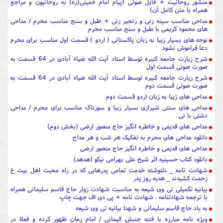
منشور روحانیت + فایل صوتی (پیام امام خمینی(ره) به روحانیون و مراجع
همراه با متن کامل آن)
مداحی مناسب سینه زنی و زنجیر زنی + طبل و سنج مناسب محرم / مداحی
های محمود کریمی با طبل و سنج مناسب محرم
نوحه های بسیار زیبا به زبان پاکستانی ( اردو ) قسمت اول مناسب برای محرم
دعا فراموش نشود
شرح زیارت جامعه کبیره توسط استاد آیت الله ضیاء آبادی در 64 قسمت به
صورت صوتی قسمت اول
شرح زیارت جامعه کبیره توسط استاد آیت الله ضیاء آبادی در 64 قسمت به
صورت صوتی قسمت دوم
مداحی های زیبا به زبان اردو قسمت دوم
مداحی های سنتی شیرازی بسیار زیبا و سوزناک مناسب برای محرم / مداحی
دشتی با نی
مداحی های قدیمی و خاطره انگیز حاج منصور ارضی (بخش دوم)
دانلود مداحی های محرم به تفکیک هر شب و هر مداح
مداحی های قدیمی و خاطره انگیز حاج منصور ارضی
دانلود کتاب حسینیه اثر شیخ علی بهرامی نیکو (هدهد)
شهادت نامه _ دلنوشته خدمت تمامی پدرهایی که در راه محبت اهل بیت ع
زحمت کشیدند _ هدیه روز پدر
بیانیه تکمیلی تی وی شیعه به مناسبت شهادت زوار حاج قاسم سلیمانی همراه
با ترجمه شهادتنامه . شهادت نامه + پی دی اف جهت چاپ
به یاد حاج قاسم سلیمانی و شهدا بیانیه تی وی شیعه
ویژه نامه مبارزه با فتنه جنبش الیمانی / امام زمان ظهور کرده و فعلا در