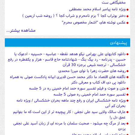
مخفیگاهی ست
ویژه نامه پیامبر اسلام محمد مصطفی
دختر بوتراب کجا ؟ بزم نامحرم و شراب کجا ؟ ( روضه شب اربعین )
عکس نوشته های "اشعار مخصوص محرم"
مشاهده بیشتر...
پیشنهادی
دانلود کتابهای علی بهرامی نیکو هدهد نقطه - عباسیه - حسینیه - ادعوک یا
حسین - پدرنامه - رد بیگ بنگ - شهادتنامه حاج قاسم - هزار و یکقطره در رفع
خشکسالی - ترجمه شیعی برجزء 30 قرآن
روضه های حضرت زهرا با نوای میرزا محمدی
ناگفته های اقتصاد ما دکتر محمد حسن قدیری ابیانه پادکست صوتی به همراه
دانلود پی دی اف کتاب و معرفی دکتر
متن و صوت و فیلم تفسیر سوره حمد امام خمینی ره در 5 جلسه
تفسیر سوره حمد امام خمینی ره صوتی 5 جلسه
ویژه نامه خشکسالی ایران و رفع چند ماهه بحران خشکسالی / ویژه نامه
بحران کم آبی
عارف سالک ولایی سید علی نجفی : کار پیچیده تر از این است که ما بتوانیم
عمق دل را
بعد از مرگ چه میشود - صحبت سلمان با مرده ای از زبان آسید علی نجفی
یزدی
ویژه نامه پیامبر اسلام محمد مصطفی