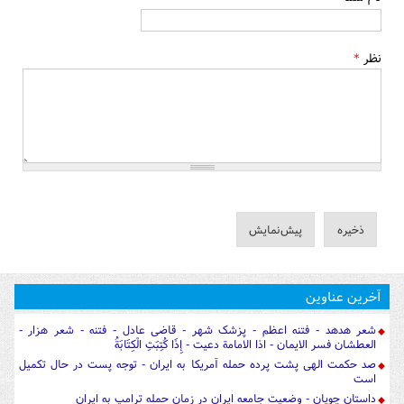
نظر
*
آخرین عناوین
شعر هدهد - فتنه اعظم - پزشک شهر - قاضی عادل - فتنه - شعر هزار -
العطشان فسر الایمان - اذا الامامة دعیت - إِذَا كُتِبَتِ الْكِتَابَةُ
صد حکمت الهی پشت پرده حمله آمریکا به ایران - توجه پست در حال تکمیل
است
داستان چوپان - وضعیت جامعه ایران در زمان حمله ترامپ به ایران