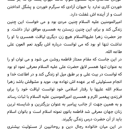
خوردن کاری ندارد یا حیوان آزادی که سرگرم خوردن و پشگل انداختن
است و از آینده اش غفلت دارد.
امیرالمومنین علیه السلام چنین مردی بود و می خواست این چنین
زندگی کند و برای این چنین زیستن به همسری موافق نیاز داشت. و
جز حضرت زهرا علیهاالسلام هیچ زن دیگری لیاقت همسری با او را
نداشت تنها او بود که می توانست درباره اش بگوید نعم العون علی
طاعه الله.
در این جاست که مقام ممتاز فاطمه روشن می شود و می توان او را
به عنوان تنها همسر لایق حضرت علی علیه السلام معرفی نمود او بود
که توانست در بیت علی و بر طبق میل او زندگی کند و در اطاعت خدا و
انجام مسئولیتی که بر عهده اش نهاده بود، موید و مشوقش باشد زهرا
سلام الله علیها با رفتار اسلامی خود توانست لیاقت خود را برای
فرزندی پیغمبر اکرم و همسری امیرالمومنین علیه السلام با ثبات رساند
و به همین جهت از جانب پیامبر به عنوان بزرگترین و شایسته ترین
زنان جهان معرفی شد فاطمه بانوی نمونه اسلام است و بانوان اسلام
باید از آن حضرت درس زندگی بگیرند.
در این میان خانواده رجال دین و روحانیین از مسئولیت بیشتری