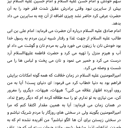
سهم خودش و امام حسن علیه السلام و امام حسین علیه السلام نیز
بیش از سایرین نبود وقتی برادرش عقیل شدت فقر خود را به آن
حضرت عرض کرد حاضر نشد چیزی اضافه از آن چه به سایرین می داد
بدهد.
امام صادق علیه السلام درباره آن حضرت می فرماید: امام علی بن ابی
طالب علیه السلام از جهت غذا و رفتار شبیه ترین مردم به رسول خدا
بود خودش نان با زیتون می خورد ولی به مردم نان و گوشت می داد او
آب و هیزم منزل را تهیه می کرد و حضرت فاطمه علیهاالسلام آرد
درست می کرد و خمیر می نمود و نان می پخت و لباس ها را می
شست و وصله می کرد.
امیرالمومنین علیه السلام در زمان خلافت که همه گونه امکانات برایش
فراهم بود به دنیا خطاب کرد می فرمود: ای دنیای پست! آیا به من
روی آورده اظهار علاقه می کنی؟ هیهات، هیهات، دیگری را مغرور
کن، من نیازی به تو ندارم. تو را سه طلاقه کرده ام که دیگر رجوع نداد.
در همان زمان می فرماید: آیا به همین مقدار اکتفا کنم که مرا
امیرالمومنین بگویند ولی در سختی های روزگار با مردم شریک نباشم و
در سختی زیستن برای آن ها الگو نباشم؟ من آفریده نشده ام که به
خوردن غذاهای لذیذ مشغول شوم، مانند حیوان بسته ای که جز علف