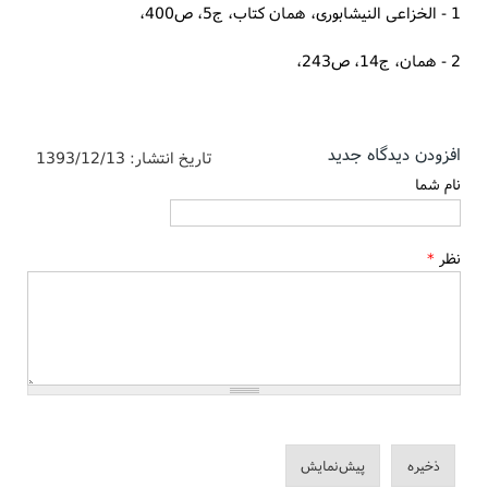
1 - الخزاعى النيشابورى، همان كتاب، ج‏5، ص‏400،
2 - همان، ج‏14، ص‏243،
افزودن دیدگاه جدید
تاریخ انتشار:
1393/12/13
نام شما
نظر
*