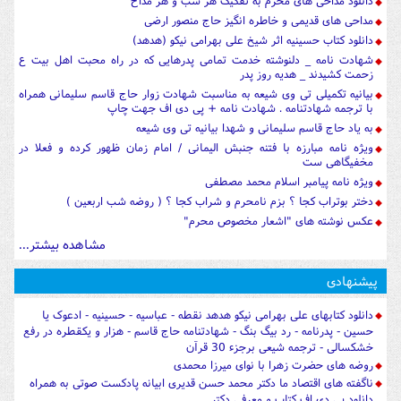
دانلود مداحی های محرم به تفکیک هر شب و هر مداح
مداحی های قدیمی و خاطره انگیز حاج منصور ارضی
دانلود کتاب حسینیه اثر شیخ علی بهرامی نیکو (هدهد)
شهادت نامه _ دلنوشته خدمت تمامی پدرهایی که در راه محبت اهل بیت ع
زحمت کشیدند _ هدیه روز پدر
بیانیه تکمیلی تی وی شیعه به مناسبت شهادت زوار حاج قاسم سلیمانی همراه
با ترجمه شهادتنامه . شهادت نامه + پی دی اف جهت چاپ
به یاد حاج قاسم سلیمانی و شهدا بیانیه تی وی شیعه
ویژه نامه مبارزه با فتنه جنبش الیمانی / امام زمان ظهور کرده و فعلا در
مخفیگاهی ست
ویژه نامه پیامبر اسلام محمد مصطفی
دختر بوتراب کجا ؟ بزم نامحرم و شراب کجا ؟ ( روضه شب اربعین )
عکس نوشته های "اشعار مخصوص محرم"
مشاهده بیشتر...
پیشنهادی
دانلود کتابهای علی بهرامی نیکو هدهد نقطه - عباسیه - حسینیه - ادعوک یا
حسین - پدرنامه - رد بیگ بنگ - شهادتنامه حاج قاسم - هزار و یکقطره در رفع
خشکسالی - ترجمه شیعی برجزء 30 قرآن
روضه های حضرت زهرا با نوای میرزا محمدی
ناگفته های اقتصاد ما دکتر محمد حسن قدیری ابیانه پادکست صوتی به همراه
دانلود پی دی اف کتاب و معرفی دکتر