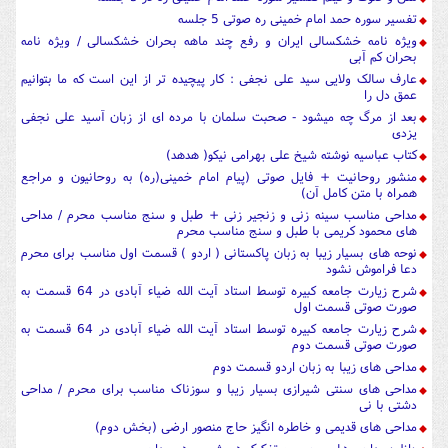
تفسیر سوره حمد امام خمینی ره صوتی 5 جلسه
ویژه نامه خشکسالی ایران و رفع چند ماهه بحران خشکسالی / ویژه نامه
بحران کم آبی
عارف سالک ولایی سید علی نجفی : کار پیچیده تر از این است که ما بتوانیم
عمق دل را
بعد از مرگ چه میشود - صحبت سلمان با مرده ای از زبان آسید علی نجفی
یزدی
کتاب عباسیه نوشته شیخ علی بهرامی نیکو( هدهد)
منشور روحانیت + فایل صوتی (پیام امام خمینی(ره) به روحانیون و مراجع
همراه با متن کامل آن)
مداحی مناسب سینه زنی و زنجیر زنی + طبل و سنج مناسب محرم / مداحی
های محمود کریمی با طبل و سنج مناسب محرم
نوحه های بسیار زیبا به زبان پاکستانی ( اردو ) قسمت اول مناسب برای محرم
دعا فراموش نشود
شرح زیارت جامعه کبیره توسط استاد آیت الله ضیاء آبادی در 64 قسمت به
صورت صوتی قسمت اول
شرح زیارت جامعه کبیره توسط استاد آیت الله ضیاء آبادی در 64 قسمت به
صورت صوتی قسمت دوم
مداحی های زیبا به زبان اردو قسمت دوم
مداحی های سنتی شیرازی بسیار زیبا و سوزناک مناسب برای محرم / مداحی
دشتی با نی
مداحی های قدیمی و خاطره انگیز حاج منصور ارضی (بخش دوم)