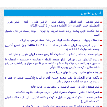
آخرین عناوین
شعر هدهد - فتنه اعظم - پزشک شهر - قاضی عادل - فتنه - شعر هزار -
العطشان فسر الایمان - اذا الامامة دعیت - إِذَا كُتِبَتِ الْكِتَابَةُ
صد حکمت الهی پشت پرده حمله آمریکا به ایران - توجه پست در حال تکمیل
است
داستان چوپان - وضعیت جامعه ایران در زمان حمله ترامپ به ایران
9. چرا ترامپ به ایران حمله کرده است ؟ 1404.12.23 روز قدس آخرین
جمعه ماه مبارک 1447 ه ق
پیام هدهد به مناسبت شهادت حضرت آقا رهبر معظم ایران طوبی و هنیئا له
دانلود کتابهای علی بهرامی نیکو هدهد نقطه - عباسیه - حسینیه - ادعوک یا
حسین - پدرنامه - رد بیگ بنگ - شهادتنامه حاج قاسم - هزار و یکقطره در رفع
خشکسالی - ترجمه شیعی برجزء 30 قرآن
روضه های حضرت زهرا با نوای میرزا محمدی
ناگفته های اقتصاد ما دکتر محمد حسن قدیری ابیانه پادکست صوتی به همراه
دانلود پی دی اف کتاب و معرفی دکتر
شعرهدهد : یاد در - شعر فاطمیه با محوریت در درب خانه
شعرهدهد : خاکی - مصیت حضرت زهرا - درب سوخته - بازوی شکسته
شعر هدهد : سکوت هارون - دلیل سکوت و خانه نشینی علی ع - خانه نشینی
25 ساله علی ع
متن و صوت و فیلم تفسیر سوره حمد امام خمینی ره در 5 جلسه