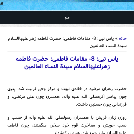
#
منو
شما اینجا هستید
خانه
» یاس نبی: 8- مقامات فاطمی: حضرت فاطمه زهراعليهاالسلام
سيدة النساء العالمين
یاس نبی: 8- مقامات فاطمی: حضرت فاطمه
زهراعليهاالسلام سيدة النساء العالمين
حضرت زهراى مرضيه در خانه‌ی نبوت و مركز وحى تربيت ‏شد. پدرى
چون پيامبر اكرم‏صلى الله عليه وآله، همسرى چون على مرتضى، و
فرزندانى چون حسنين داشت.
روزى زنان قريش با همسران رسول‏صلى الله عليه وآله از حسب و
نسب خويش و مفاخرت قوم خود سخن مى‏گفتند، چون فاطمه
‏عليهاالسلام وارد جمع شد، همه ساكت‏شدند.