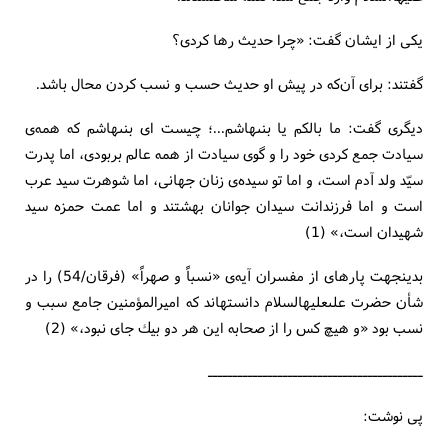
يكى از ايشان گفت: «چرا حديث رها كردى؟
گفتند: براى آن‌كه در پيش او حديث ‏حسب و نسب كردن محال باشد.
ديگرى گفت: ما بالكم يا بنى‏هاشم...؛ چيست اى بنى‏هاشم كه همه‌ی
سيادت جمع كردى خود را و گوى سيادت از همه عالم بربودى، اما پدرت
سيّد ولد آدم است، و اما تو سيده‌ی زنان جهانى، اما شوهرت سيد عرب
است و اما فرزندانت‏ سيدان جوانان بهشتند و اما عمت ‏حمزه سيد
شهيدان است،» (1)
بدين‏جهت پاره‏اى از مفسران آيه‌ی «نسباً و صهراً» (فرقان/54) را در
شأن حضرت على‏عليه‏السلام دانسته‏اند كه اميرالمؤمنين جامع سبب و
نسب بود «و هيچ كس را از صحابه اين هر دو بيك جاى نبود،» (2)
ـــــــــــــــــــــــــــــــــــــــــــ
پى‏ نوشت‏: