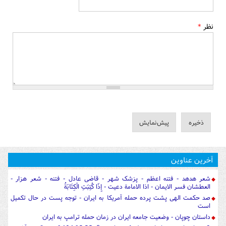
نظر
*
آخرین عناوین
شعر هدهد - فتنه اعظم - پزشک شهر - قاضی عادل - فتنه - شعر هزار -
العطشان فسر الایمان - اذا الامامة دعیت - إِذَا كُتِبَتِ الْكِتَابَةُ
صد حکمت الهی پشت پرده حمله آمریکا به ایران - توجه پست در حال تکمیل
است
داستان چوپان - وضعیت جامعه ایران در زمان حمله ترامپ به ایران