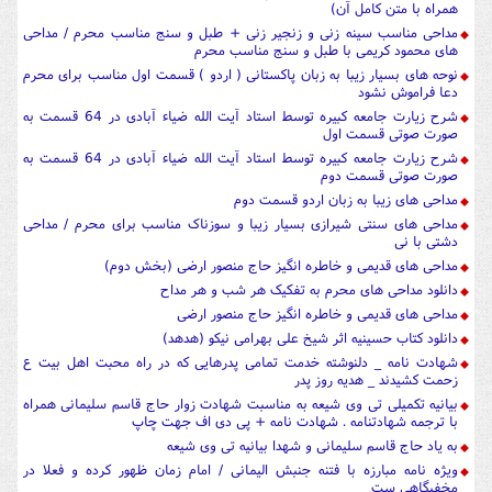
همراه با متن کامل آن)
مداحی مناسب سینه زنی و زنجیر زنی + طبل و سنج مناسب محرم / مداحی
های محمود کریمی با طبل و سنج مناسب محرم
نوحه های بسیار زیبا به زبان پاکستانی ( اردو ) قسمت اول مناسب برای محرم
دعا فراموش نشود
شرح زیارت جامعه کبیره توسط استاد آیت الله ضیاء آبادی در 64 قسمت به
صورت صوتی قسمت اول
شرح زیارت جامعه کبیره توسط استاد آیت الله ضیاء آبادی در 64 قسمت به
صورت صوتی قسمت دوم
مداحی های زیبا به زبان اردو قسمت دوم
مداحی های سنتی شیرازی بسیار زیبا و سوزناک مناسب برای محرم / مداحی
دشتی با نی
مداحی های قدیمی و خاطره انگیز حاج منصور ارضی (بخش دوم)
دانلود مداحی های محرم به تفکیک هر شب و هر مداح
مداحی های قدیمی و خاطره انگیز حاج منصور ارضی
دانلود کتاب حسینیه اثر شیخ علی بهرامی نیکو (هدهد)
شهادت نامه _ دلنوشته خدمت تمامی پدرهایی که در راه محبت اهل بیت ع
زحمت کشیدند _ هدیه روز پدر
بیانیه تکمیلی تی وی شیعه به مناسبت شهادت زوار حاج قاسم سلیمانی همراه
با ترجمه شهادتنامه . شهادت نامه + پی دی اف جهت چاپ
به یاد حاج قاسم سلیمانی و شهدا بیانیه تی وی شیعه
ویژه نامه مبارزه با فتنه جنبش الیمانی / امام زمان ظهور کرده و فعلا در
مخفیگاهی ست