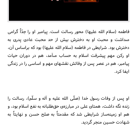
فاطمه (سلام الله علیها) محور رسالت است. پیامبر او را جدّاً گرامى
مى‏داشت و محبت او به دخترش بیش از حد محبت عادى پدرى به
دخترش بود. شرایطى در فاطمه (سلام الله علیها) بود که براساس آن،
او رکن مهم پیشرفت اسلام به حساب مى‏آمد، هم در دوران حیات
پیامبر، هم در عصر پس از وفاتش نقش‏هاى مهم و اساسى را در زندگى
ایفا کرد.
او پس از وفات رسول خدا (صلّی الله علیه و آله و سلّم)، رسالت را
زنده نگه داشت، همتاى على در مبارزه‌ی حق‌طلبانه به نفع اسلام بود، و
هم او زمینه‌ساز شرایطى شد که مقدمتاً به صلح حسن و نهایتاً به
شهادت حسین منجر گردید.