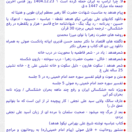
9. چرا ترامپ به ایران حمله کرده است ؟ 1404.12.23 روز قدس آخرین
جمعه ماه مبارک 1447 ه ق
پیام هدهد به مناسبت شهادت حضرت آقا رهبر معظم ایران طوبی و هنیئا له
دانلود کتابهای علی بهرامی نیکو هدهد نقطه - عباسیه - حسینیه - ادعوک یا
حسین - پدرنامه - رد بیگ بنگ - شهادتنامه حاج قاسم - هزار و یکقطره در رفع
خشکسالی - ترجمه شیعی برجزء 30 قرآن
روضه های حضرت زهرا با نوای میرزا محمدی
ناگفته های اقتصاد ما دکتر محمد حسن قدیری ابیانه پادکست صوتی به همراه
دانلود پی دی اف کتاب و معرفی دکتر
شعرهدهد : یاد در - شعر فاطمیه با محوریت در درب خانه
شعرهدهد : خاکی - مصیت حضرت زهرا - درب سوخته - بازوی شکسته
شعر هدهد : سکوت هارون - دلیل سکوت و خانه نشینی علی ع - خانه نشینی
25 ساله علی ع
متن و صوت و فیلم تفسیر سوره حمد امام خمینی ره در 5 جلسه
تفسیر سوره حمد امام خمینی ره صوتی 5 جلسه
ویژه نامه خشکسالی ایران و رفع چند ماهه بحران خشکسالی / ویژه نامه
بحران کم آبی
عارف سالک ولایی سید علی نجفی : کار پیچیده تر از این است که ما بتوانیم
عمق دل را
بعد از مرگ چه میشود - صحبت سلمان با مرده ای از زبان آسید علی نجفی
یزدی
کتاب عباسیه نوشته شیخ علی بهرامی نیکو( هدهد)
منشور روحانیت + فایل صوتی (پیام امام خمینی(ره) به روحانیون و مراجع