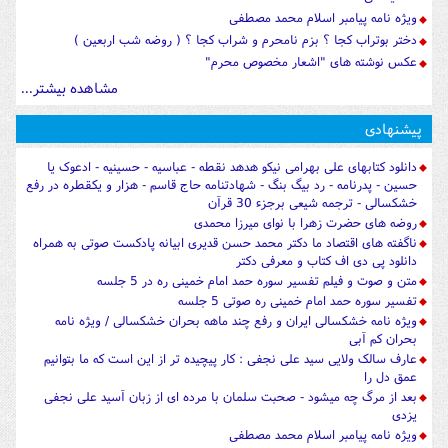
ویژه نامه پیامبر اسلام محمد مصطفی
دختر بوتراب کجا ؟ بزم نامحرم و شراب کجا ؟ ( روضه شب اربعین )
عکس نوشته های "اشعار مخصوص محرم"
مشاهده بیشتر...
پیشنهادی
دانلود کتابهای علی بهرامی نیکو هدهد نقطه - عباسیه - حسینیه - ادعوک یا
حسین - پدرنامه - رد بیگ بنگ - شهادتنامه حاج قاسم - هزار و یکقطره در رفع
خشکسالی - ترجمه شیعی برجزء 30 قرآن
روضه های حضرت زهرا با نوای میرزا محمدی
ناگفته های اقتصاد ما دکتر محمد حسن قدیری ابیانه پادکست صوتی به همراه
دانلود پی دی اف کتاب و معرفی دکتر
متن و صوت و فیلم تفسیر سوره حمد امام خمینی ره در 5 جلسه
تفسیر سوره حمد امام خمینی ره صوتی 5 جلسه
ویژه نامه خشکسالی ایران و رفع چند ماهه بحران خشکسالی / ویژه نامه
بحران کم آبی
عارف سالک ولایی سید علی نجفی : کار پیچیده تر از این است که ما بتوانیم
عمق دل را
بعد از مرگ چه میشود - صحبت سلمان با مرده ای از زبان آسید علی نجفی
یزدی
ویژه نامه پیامبر اسلام محمد مصطفی