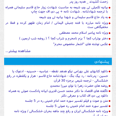
زحمت کشیدند _ هدیه روز پدر
بیانیه تکمیلی تی وی شیعه به مناسبت شهادت زوار حاج قاسم سلیمانی همراه
با ترجمه شهادتنامه . شهادت نامه + پی دی اف جهت چاپ
به یاد حاج قاسم سلیمانی و شهدا بیانیه تی وی شیعه
ویژه نامه مبارزه با فتنه جنبش الیمانی / امام زمان ظهور کرده و فعلا در
مخفیگاهی ست
ویژه نامه پیامبر اسلام محمد مصطفی
دختر بوتراب کجا ؟ بزم نامحرم و شراب کجا ؟ ( روضه شب اربعین )
عکس نوشته های "اشعار مخصوص محرم"
مشاهده بیشتر...
پیشنهادی
دانلود کتابهای علی بهرامی نیکو هدهد نقطه - عباسیه - حسینیه - ادعوک یا
حسین - پدرنامه - رد بیگ بنگ - شهادتنامه حاج قاسم - هزار و یکقطره در رفع
خشکسالی - ترجمه شیعی برجزء 30 قرآن
روضه های حضرت زهرا با نوای میرزا محمدی
ناگفته های اقتصاد ما دکتر محمد حسن قدیری ابیانه پادکست صوتی به همراه
دانلود پی دی اف کتاب و معرفی دکتر
متن و صوت و فیلم تفسیر سوره حمد امام خمینی ره در 5 جلسه
تفسیر سوره حمد امام خمینی ره صوتی 5 جلسه
ویژه نامه خشکسالی ایران و رفع چند ماهه بحران خشکسالی / ویژه نامه
بحران کم آبی