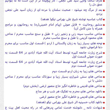
عارف سالک ولایی سید علی نجفی : کار پیچیده تر از این است که ما بتوانیم
عمق دل را
بعد از مرگ چه میشود - صحبت سلمان با مرده ای از زبان آسید علی نجفی
یزدی
کتاب عباسیه نوشته شیخ علی بهرامی نیکو( هدهد)
منشور روحانیت + فایل صوتی (پیام امام خمینی(ره) به روحانیون و مراجع
همراه با متن کامل آن)
مداحی مناسب سینه زنی و زنجیر زنی + طبل و سنج مناسب محرم / مداحی
های محمود کریمی با طبل و سنج مناسب محرم
نوحه های بسیار زیبا به زبان پاکستانی ( اردو ) قسمت اول مناسب برای محرم
دعا فراموش نشود
شرح زیارت جامعه کبیره توسط استاد آیت الله ضیاء آبادی در 64 قسمت به
صورت صوتی قسمت اول
شرح زیارت جامعه کبیره توسط استاد آیت الله ضیاء آبادی در 64 قسمت به
صورت صوتی قسمت دوم
مداحی های زیبا به زبان اردو قسمت دوم
مداحی های سنتی شیرازی بسیار زیبا و سوزناک مناسب برای محرم / مداحی
دشتی با نی
مداحی های قدیمی و خاطره انگیز حاج منصور ارضی (بخش دوم)
دانلود مداحی های محرم به تفکیک هر شب و هر مداح
مداحی های قدیمی و خاطره انگیز حاج منصور ارضی
دانلود کتاب حسینیه اثر شیخ علی بهرامی نیکو (هدهد)
شهادت نامه _ دلنوشته خدمت تمامی پدرهایی که در راه محبت اهل بیت ع