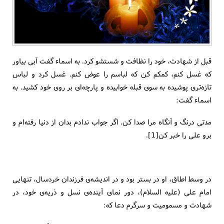
قبل از شهادت، خود را نظافت و شستشو كرد. به اسماء گفت آبی بیاور
كه غسل كنم، كمكم كن كه لباسم را عوض كنم. غسل كرد و لباس
تازه‌تری پوشیده به سوی قبله خوابیده و پارچه‌ای بر روی خود كشید. به
اسماء گفت:
مدتی درنگ و آنگاه مرا صدا كن. اگر جواب ندادم بدان از دنیا رفته‌ام و
برو علی را خبر كن[1].
در وسط اطاق، او در بستر بود و در اندیشه‌ی فرزندان خردسال، تنهایی
امام علی (علیه السلام)، دور نمای آینده‌ی نسل و ذریه‌ی خود، در
شهادت و مسمومیت و سرگرم دعا كه: