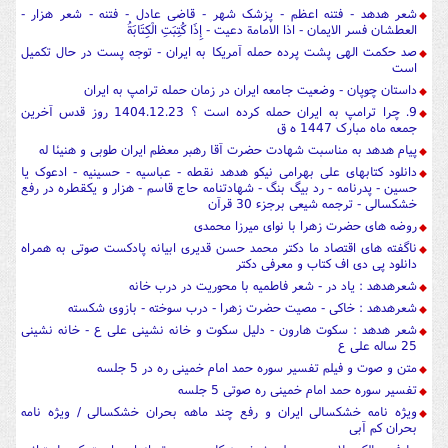
شعر هدهد - فتنه اعظم - پزشک شهر - قاضی عادل - فتنه - شعر هزار -
العطشان فسر الایمان - اذا الامامة دعیت - إِذَا كُتِبَتِ الْكِتَابَةُ
صد حکمت الهی پشت پرده حمله آمریکا به ایران - توجه پست در حال تکمیل
است
داستان چوپان - وضعیت جامعه ایران در زمان حمله ترامپ به ایران
9. چرا ترامپ به ایران حمله کرده است ؟ 1404.12.23 روز قدس آخرین
جمعه ماه مبارک 1447 ه ق
پیام هدهد به مناسبت شهادت حضرت آقا رهبر معظم ایران طوبی و هنیئا له
دانلود کتابهای علی بهرامی نیکو هدهد نقطه - عباسیه - حسینیه - ادعوک یا
حسین - پدرنامه - رد بیگ بنگ - شهادتنامه حاج قاسم - هزار و یکقطره در رفع
خشکسالی - ترجمه شیعی برجزء 30 قرآن
روضه های حضرت زهرا با نوای میرزا محمدی
ناگفته های اقتصاد ما دکتر محمد حسن قدیری ابیانه پادکست صوتی به همراه
دانلود پی دی اف کتاب و معرفی دکتر
شعرهدهد : یاد در - شعر فاطمیه با محوریت در درب خانه
شعرهدهد : خاکی - مصیت حضرت زهرا - درب سوخته - بازوی شکسته
شعر هدهد : سکوت هارون - دلیل سکوت و خانه نشینی علی ع - خانه نشینی
25 ساله علی ع
متن و صوت و فیلم تفسیر سوره حمد امام خمینی ره در 5 جلسه
تفسیر سوره حمد امام خمینی ره صوتی 5 جلسه
ویژه نامه خشکسالی ایران و رفع چند ماهه بحران خشکسالی / ویژه نامه
بحران کم آبی