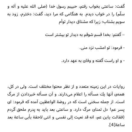
گفت: ساعتی بخواب رفتم، حبیبم رسول خدا (صلی الله علیه و آله و
سلّم) را در خواب دیدم. به هنگامی كه مرا دید، گفت: دخترم، زود به
سویم بشتاب؛ زیرا كه مشتاق دیدار توأم
– گفتم: بخدا قسم شوقم به دیدار تو بیشتر است
- فرمود: تو امشب نزد منی.
- و او راست گفته و وفای به عهد دارد.
روایات در این زمینه متعدد و از نظر محتوا مختلف است. ولی در كل،
همه‌ی آنها یك مسأله را اعلام می‌دارند. و آن مسأله خبردادن از مرگ
است. از جمله سخنی است كه در روضة الواعظین آمده كه فرمود: ای
پسر عم! دل تمنای مرگ دارد. و ساعتی بعد باید به پدرم ملحق گردم
(فقالت یابن عم، انه قد نعیت إلی نفسی و اننی لاحقة بأبی ساعة بعد
ساعة[4].