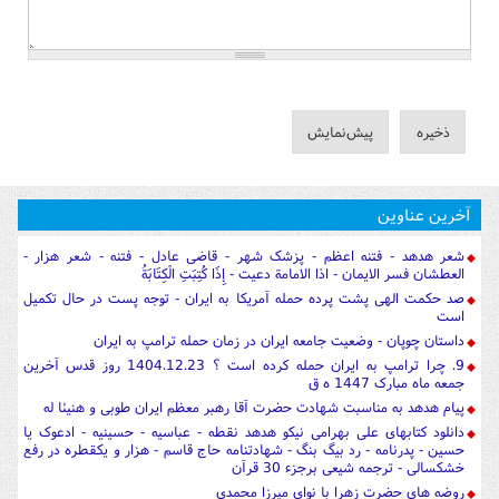
آخرین عناوین
شعر هدهد - فتنه اعظم - پزشک شهر - قاضی عادل - فتنه - شعر هزار -
العطشان فسر الایمان - اذا الامامة دعیت - إِذَا كُتِبَتِ الْكِتَابَةُ
صد حکمت الهی پشت پرده حمله آمریکا به ایران - توجه پست در حال تکمیل
است
داستان چوپان - وضعیت جامعه ایران در زمان حمله ترامپ به ایران
9. چرا ترامپ به ایران حمله کرده است ؟ 1404.12.23 روز قدس آخرین
جمعه ماه مبارک 1447 ه ق
پیام هدهد به مناسبت شهادت حضرت آقا رهبر معظم ایران طوبی و هنیئا له
دانلود کتابهای علی بهرامی نیکو هدهد نقطه - عباسیه - حسینیه - ادعوک یا
حسین - پدرنامه - رد بیگ بنگ - شهادتنامه حاج قاسم - هزار و یکقطره در رفع
خشکسالی - ترجمه شیعی برجزء 30 قرآن
روضه های حضرت زهرا با نوای میرزا محمدی