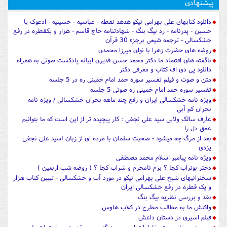
پیشنهادی
دانلود کتابهای علی بهرامی نیکو هدهد نقطه - عباسیه - حسینیه - ادعوک یا
حسین - پدرنامه - رد بیگ بنگ - شهادتنامه حاج قاسم - هزار و یکقطره در رفع
خشکسالی - ترجمه شیعی برجزء 30 قرآن
روضه های حضرت زهرا با نوای میرزا محمدی
ناگفته های اقتصاد ما دکتر محمد حسن قدیری ابیانه پادکست صوتی به همراه
دانلود پی دی اف کتاب و معرفی دکتر
متن و صوت و فیلم تفسیر سوره حمد امام خمینی ره در 5 جلسه
تفسیر سوره حمد امام خمینی ره صوتی 5 جلسه
ویژه نامه خشکسالی ایران و رفع چند ماهه بحران خشکسالی / ویژه نامه
بحران کم آبی
عارف سالک ولایی سید علی نجفی : کار پیچیده تر از این است که ما بتوانیم
عمق دل را
بعد از مرگ چه میشود - صحبت سلمان با مرده ای از زبان آسید علی نجفی
یزدی
ویژه نامه پیامبر اسلام محمد مصطفی
دختر بوتراب کجا ؟ بزم نامحرم و شراب کجا ؟ ( روضه شب اربعین )
سخنرانیهای شیخ علی بهرامی نیکو در مورد آب و خشکسالی - تببین کتاب هزار
و یک قطره در رفع خشکسالی ایران
نقد و بررسی نظریه بیگ بنگ
واکنش ما به مطالب مطرح در کلاب هاوس
فیلم اسیری در دستان داعش