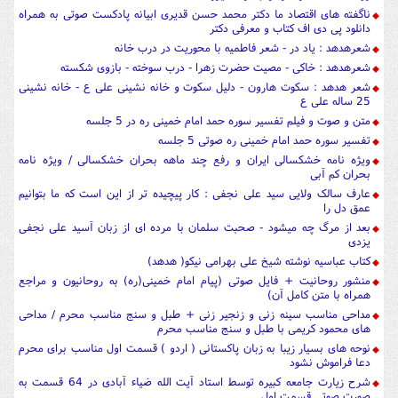
ناگفته های اقتصاد ما دکتر محمد حسن قدیری ابیانه پادکست صوتی به همراه
دانلود پی دی اف کتاب و معرفی دکتر
شعرهدهد : یاد در - شعر فاطمیه با محوریت در درب خانه
شعرهدهد : خاکی - مصیت حضرت زهرا - درب سوخته - بازوی شکسته
شعر هدهد : سکوت هارون - دلیل سکوت و خانه نشینی علی ع - خانه نشینی
25 ساله علی ع
متن و صوت و فیلم تفسیر سوره حمد امام خمینی ره در 5 جلسه
تفسیر سوره حمد امام خمینی ره صوتی 5 جلسه
ویژه نامه خشکسالی ایران و رفع چند ماهه بحران خشکسالی / ویژه نامه
بحران کم آبی
عارف سالک ولایی سید علی نجفی : کار پیچیده تر از این است که ما بتوانیم
عمق دل را
بعد از مرگ چه میشود - صحبت سلمان با مرده ای از زبان آسید علی نجفی
یزدی
کتاب عباسیه نوشته شیخ علی بهرامی نیکو( هدهد)
منشور روحانیت + فایل صوتی (پیام امام خمینی(ره) به روحانیون و مراجع
همراه با متن کامل آن)
مداحی مناسب سینه زنی و زنجیر زنی + طبل و سنج مناسب محرم / مداحی
های محمود کریمی با طبل و سنج مناسب محرم
نوحه های بسیار زیبا به زبان پاکستانی ( اردو ) قسمت اول مناسب برای محرم
دعا فراموش نشود
شرح زیارت جامعه کبیره توسط استاد آیت الله ضیاء آبادی در 64 قسمت به
صورت صوتی قسمت اول