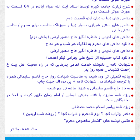
شرح زیارت جامعه کبیره توسط استاد آیت الله ضیاء آبادی در 64 قسمت به
صورت صوتی قسمت دوم
مداحی های زیبا به زبان اردو قسمت دوم
مداحی های سنتی شیرازی بسیار زیبا و سوزناک مناسب برای محرم / مداحی
دشتی با نی
مداحی های قدیمی و خاطره انگیز حاج منصور ارضی (بخش دوم)
دانلود مداحی های محرم به تفکیک هر شب و هر مداح
مداحی های قدیمی و خاطره انگیز حاج منصور ارضی
دانلود کتاب حسینیه اثر شیخ علی بهرامی نیکو (هدهد)
شهادت نامه _ دلنوشته خدمت تمامی پدرهایی که در راه محبت اهل بیت ع
زحمت کشیدند _ هدیه روز پدر
بیانیه تکمیلی تی وی شیعه به مناسبت شهادت زوار حاج قاسم سلیمانی همراه
با ترجمه شهادتنامه . شهادت نامه + پی دی اف جهت چاپ
به یاد حاج قاسم سلیمانی و شهدا بیانیه تی وی شیعه
ویژه نامه مبارزه با فتنه جنبش الیمانی / امام زمان ظهور کرده و فعلا در
مخفیگاهی ست
ویژه نامه پیامبر اسلام محمد مصطفی
دختر بوتراب کجا ؟ بزم نامحرم و شراب کجا ؟ ( روضه شب اربعین )
عکس نوشته های "اشعار مخصوص محرم"
مشاهده بیشتر...