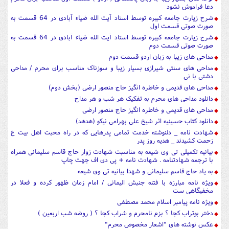
دعا فراموش نشود
شرح زیارت جامعه کبیره توسط استاد آیت الله ضیاء آبادی در 64 قسمت به
صورت صوتی قسمت اول
شرح زیارت جامعه کبیره توسط استاد آیت الله ضیاء آبادی در 64 قسمت به
صورت صوتی قسمت دوم
مداحی های زیبا به زبان اردو قسمت دوم
مداحی های سنتی شیرازی بسیار زیبا و سوزناک مناسب برای محرم / مداحی
دشتی با نی
مداحی های قدیمی و خاطره انگیز حاج منصور ارضی (بخش دوم)
دانلود مداحی های محرم به تفکیک هر شب و هر مداح
مداحی های قدیمی و خاطره انگیز حاج منصور ارضی
دانلود کتاب حسینیه اثر شیخ علی بهرامی نیکو (هدهد)
شهادت نامه _ دلنوشته خدمت تمامی پدرهایی که در راه محبت اهل بیت ع
زحمت کشیدند _ هدیه روز پدر
بیانیه تکمیلی تی وی شیعه به مناسبت شهادت زوار حاج قاسم سلیمانی همراه
با ترجمه شهادتنامه . شهادت نامه + پی دی اف جهت چاپ
به یاد حاج قاسم سلیمانی و شهدا بیانیه تی وی شیعه
ویژه نامه مبارزه با فتنه جنبش الیمانی / امام زمان ظهور کرده و فعلا در
مخفیگاهی ست
ویژه نامه پیامبر اسلام محمد مصطفی
دختر بوتراب کجا ؟ بزم نامحرم و شراب کجا ؟ ( روضه شب اربعین )
عکس نوشته های "اشعار مخصوص محرم"