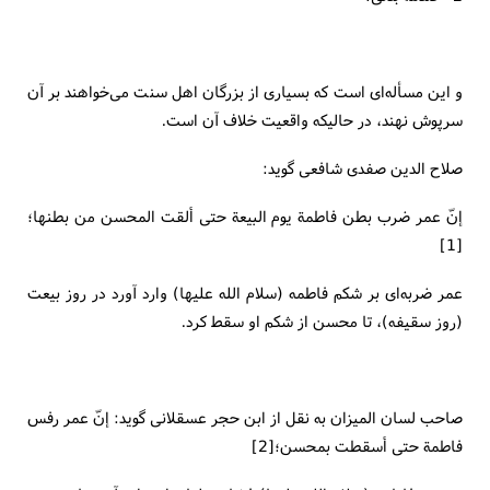
و این مسأله‌ای است كه بسیاری از بزرگان اهل سنت می‌خواهند بر آن
سرپوش نهند، در حالیكه واقعیت خلاف آن است.
صلاح الدین صفدی شافعی گوید:
إنّ عمر ضرب بطن فاطمة یوم البیعة حتی ألقت المحسن من بطنها؛
[1]
عمر ضربه‌ای بر شكم فاطمه (سلام الله علیها) وارد آورد در روز بیعت
(روز سقیفه)، تا محسن از شكم او سقط كرد.
صاحب لسان المیزان به نقل از ابن حجر عسقلانی گوید: إنّ عمر رفس
فاطمة حتی أسقطت بمحسن؛[2]