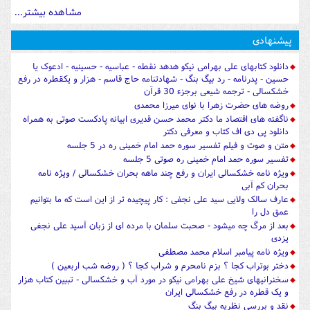
مشاهده بیشتر...
پیشنهادی
دانلود کتابهای علی بهرامی نیکو هدهد نقطه - عباسیه - حسینیه - ادعوک یا
حسین - پدرنامه - رد بیگ بنگ - شهادتنامه حاج قاسم - هزار و یکقطره در رفع
خشکسالی - ترجمه شیعی برجزء 30 قرآن
روضه های حضرت زهرا با نوای میرزا محمدی
ناگفته های اقتصاد ما دکتر محمد حسن قدیری ابیانه پادکست صوتی به همراه
دانلود پی دی اف کتاب و معرفی دکتر
متن و صوت و فیلم تفسیر سوره حمد امام خمینی ره در 5 جلسه
تفسیر سوره حمد امام خمینی ره صوتی 5 جلسه
ویژه نامه خشکسالی ایران و رفع چند ماهه بحران خشکسالی / ویژه نامه
بحران کم آبی
عارف سالک ولایی سید علی نجفی : کار پیچیده تر از این است که ما بتوانیم
عمق دل را
بعد از مرگ چه میشود - صحبت سلمان با مرده ای از زبان آسید علی نجفی
یزدی
ویژه نامه پیامبر اسلام محمد مصطفی
دختر بوتراب کجا ؟ بزم نامحرم و شراب کجا ؟ ( روضه شب اربعین )
سخنرانیهای شیخ علی بهرامی نیکو در مورد آب و خشکسالی - تببین کتاب هزار
و یک قطره در رفع خشکسالی ایران
نقد و بررسی نظریه بیگ بنگ