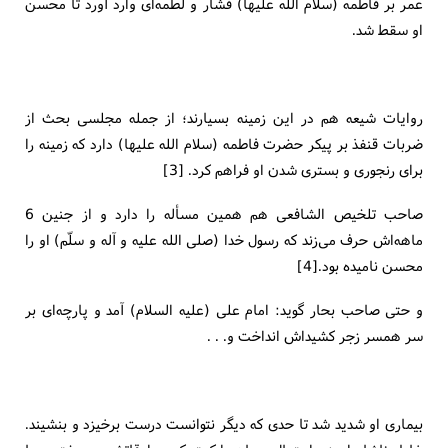
عمر بر فاطمه (سلام الله علیها) فشار و لطمه‌ای وارد آورد تا محسن
او سقط شد.
روایات شیعه هم در این زمینه بسیارند؛ از جمله مجلسی بحث از
ضربات قنفذ بر پیكر حضرت فاطمه (سلام الله علیها) دارد كه زمینه را
برای رنجوری و بستری شدن او فراهم كرد. [3]
صاحب تلخیص الشافعی هم همین مسأله را دارد و از جنین 6
ماهه‌اش حرف می‌زند كه رسول خدا (صلی الله علیه و آله و سلّم) او را
محسن نامیده بود.[4]
و حتی صاحب بحار گوید: امام علی (علیه السلام) آمد و پارچه‌ای بر
سر همسر زجر كشیداش انداخت و. . .
بیماری او شدید شد تا حدی كه دیگر نتوانست درست برخیزد و بنشیند.