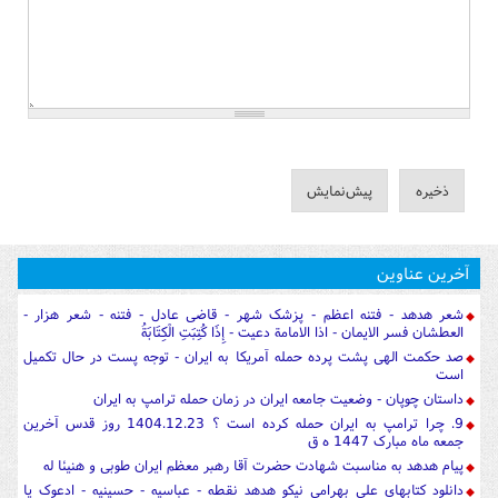
آخرین عناوین
شعر هدهد - فتنه اعظم - پزشک شهر - قاضی عادل - فتنه - شعر هزار -
العطشان فسر الایمان - اذا الامامة دعیت - إِذَا كُتِبَتِ الْكِتَابَةُ
صد حکمت الهی پشت پرده حمله آمریکا به ایران - توجه پست در حال تکمیل
است
داستان چوپان - وضعیت جامعه ایران در زمان حمله ترامپ به ایران
9. چرا ترامپ به ایران حمله کرده است ؟ 1404.12.23 روز قدس آخرین
جمعه ماه مبارک 1447 ه ق
پیام هدهد به مناسبت شهادت حضرت آقا رهبر معظم ایران طوبی و هنیئا له
دانلود کتابهای علی بهرامی نیکو هدهد نقطه - عباسیه - حسینیه - ادعوک یا