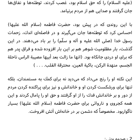
(علیه السلام) را كه حق اسلام بود، غصب كردند، توطئه‌ها و نفاق‌ها
جان گرفتند و صدایی هم از مردم برنیامد.
با این روندی كه در پیش بود، حضرت فاطمه (سلام الله علیها)
احساس كرد كه توطئه‌ها جان می‌گیرند و در فاصله‌ای اندك، زحمات
رسول خدا (صلی الله علیه و آله و سلّم) را بر باد می‌دهند. در این
گذشت، بار مظلومیت شوهر هم بر این بار افزوده شده و فراق پدر هم
كه برای او دردی جانكاه بود. (انها ما زالت بعد أبیها مصیبة الراس ناحلة
الجسم، منهدة الركن، باكیة العین، محترقة القلب. . . . )
این نكته او را رنج می‌داد كه می‌دید نه برای كمك به مستمندان، بلكه
تنها برای ورشكست كردن او و خاندانش و نیز برای پراكنده كردن مردم
از دور و بر خاندانش فدك را از او گرفتند و حق او را پامال كردند و این
همه كجروی و ناروائی برای حضرت فاطمه (سلام الله علیها) بسیار
ناگواربود. مخصوصاً كه دشمن بر در خانه‌اش آتش افروخت.
2 - صدمه بدنی: