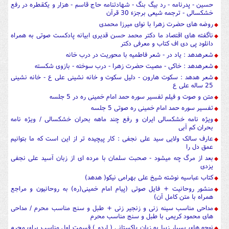
حسین - پدرنامه - رد بیگ بنگ - شهادتنامه حاج قاسم - هزار و یکقطره در رفع
خشکسالی - ترجمه شیعی برجزء 30 قرآن
روضه های حضرت زهرا با نوای میرزا محمدی
ناگفته های اقتصاد ما دکتر محمد حسن قدیری ابیانه پادکست صوتی به همراه
دانلود پی دی اف کتاب و معرفی دکتر
شعرهدهد : یاد در - شعر فاطمیه با محوریت در درب خانه
شعرهدهد : خاکی - مصیت حضرت زهرا - درب سوخته - بازوی شکسته
شعر هدهد : سکوت هارون - دلیل سکوت و خانه نشینی علی ع - خانه نشینی
25 ساله علی ع
متن و صوت و فیلم تفسیر سوره حمد امام خمینی ره در 5 جلسه
تفسیر سوره حمد امام خمینی ره صوتی 5 جلسه
ویژه نامه خشکسالی ایران و رفع چند ماهه بحران خشکسالی / ویژه نامه
بحران کم آبی
عارف سالک ولایی سید علی نجفی : کار پیچیده تر از این است که ما بتوانیم
عمق دل را
بعد از مرگ چه میشود - صحبت سلمان با مرده ای از زبان آسید علی نجفی
یزدی
کتاب عباسیه نوشته شیخ علی بهرامی نیکو( هدهد)
منشور روحانیت + فایل صوتی (پیام امام خمینی(ره) به روحانیون و مراجع
همراه با متن کامل آن)
مداحی مناسب سینه زنی و زنجیر زنی + طبل و سنج مناسب محرم / مداحی
های محمود کریمی با طبل و سنج مناسب محرم
نوحه های بسیار زیبا به زبان پاکستانی ( اردو ) قسمت اول مناسب برای محرم