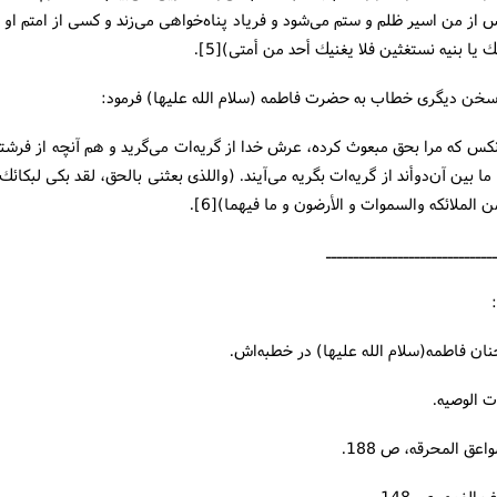
 از من اسیر ظلم و ستم می‌شود و فریاد پناه‌خواهی می‌زند و كسی از امتم او ر
ك یا بنیه نستغثین فلا یغنیك أحد من أمتی)[5].
سخن دیگری خطاب به حضرت فاطمه (سلام الله علیها) فرمود:
كس كه مرا بحق مبعوث كرده، عرش خدا از گریه‌ات می‌گرید و هم آنچه از فرشت
ما بین آن‌دوأند از گریه‌ات بگریه می‌آیند. (واللذی بعثنی بالحق، لقد بكی لبكائك
ن الملائكه والسموات و الأرضون و ما فیهما)[6].
ــــــــــــــــــــــــــــــ