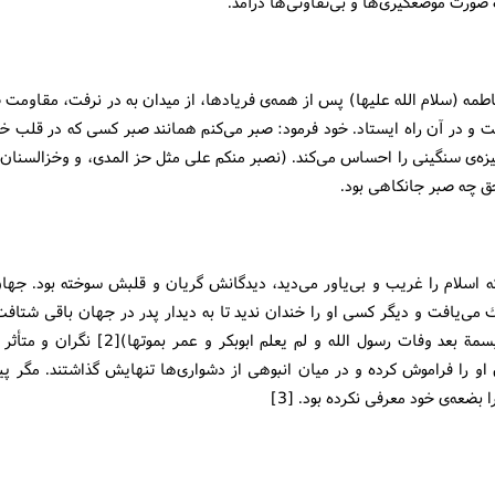
ه صورت موضعگیری‌ها و بی‌تفاوتی‌ها درآمد.
ه (سلام الله علیها) پس از همه‌ی فریادها، از میدان به در نرفت، مقاومت صب
 و در آن راه ایستاد. خود فرمود: صبر می‌كنم همانند صبر كسی كه در قلب خو
زه‌ی سنگینی را احساس می‌كند. (نصبر منكم علی مثل حز المدی، و وخزالسنان
كه اسلام را غریب و بی‌یاور می‌دید، دیدگانش گریان و قلبش سوخته بود. جهان 
 می‌یافت و دیگر كسی او را خندان ندید تا به دیدار پدر در جهان باقی شتافت
لم تر متبسمة بعد وفات رسول الله و لم یعلم ابوبكر و ع
 او را فراموش كرده و در میان انبوهی از دشواری‌ها تنهایش گذاشتند. مگر پیا
ا بضعه‌ی خود معرفی نكرده بود. [3]