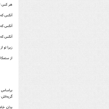
هر كس از 
آنكس كه ب
آنكس كه ت
آنكس كه ب
زیرا تو ا
از ستمكارا
براساس س
گریه‌اش ف
بدان خاط