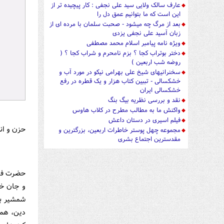
عارف سالک ولایی سید علی نجفی : کار پیچیده تر از
این است که ما بتوانیم عمق دل را
بعد از مرگ چه میشود - صحبت سلمان با مرده ای از
زبان آسید علی نجفی یزدی
ویژه نامه پیامبر اسلام محمد مصطفی
دختر بوتراب کجا ؟ بزم نامحرم و شراب کجا ؟ (
روضه شب اربعین )
سخنرانیهای شیخ علی بهرامی نیکو در مورد آب و
خشکسالی - تببین کتاب هزار و یک قطره در رفع
خشکسالی ایران
نقد و بررسی نظریه بیگ بنگ
واکنش ما به مطالب مطرح در کلاب هاوس
فیلم اسیری در دستان داعش
حزن و اند
مجموعه چهل پوستر خاطرات اربعین، بزرگترین و
مقدسترین اجتماع بشری
حضرت فاطم
و جان خو
شمشیر بر
دین، همه