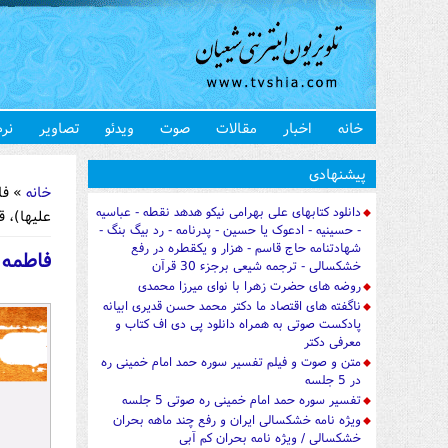
خانه
اخبار
مقالات
صوت
ویدئو
تصاویر
نرم
شما اینجا 
پیشنهادی
خانه
دانلود کتابهای علی بهرامی نیکو هدهد نقطه - عباسیه
علیها)، 
- حسینیه - ادعوک یا حسین - پدرنامه - رد بیگ بنگ -
شهادتنامه حاج قاسم - هزار و یکقطره در رفع
خشکسالی - ترجمه شیعی برجزء 30 قرآن
روضه های حضرت زهرا با نوای میرزا محمدی
ناگفته های اقتصاد ما دکتر محمد حسن قدیری ابیانه
پادکست صوتی به همراه دانلود پی دی اف کتاب و
معرفی دکتر
متن و صوت و فیلم تفسیر سوره حمد امام خمینی ره
در 5 جلسه
تفسیر سوره حمد امام خمینی ره صوتی 5 جلسه
ویژه نامه خشکسالی ایران و رفع چند ماهه بحران
خشکسالی / ویژه نامه بحران کم آبی