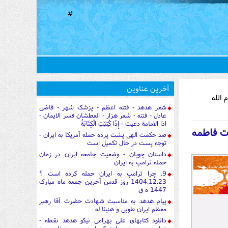
#
آخرین عناوین
ه (سلام الله
شعر هدهد - فتنه اعظم - پزشک شهر - قاضی
عادل - فتنه - شعر هزار - العطشان فسر الایمان -
اذا الامامة دعیت - إِذَا كُتِبَتِ الْكِتَابَةُ
 23- مظلومیت حضرت فاطمه
صد حکمت الهی پشت پرده حمله آمریکا به ایران -
توجه پست در حال تکمیل است
داستان چوپان - وضعیت جامعه ایران در زمان
حمله ترامپ به ایران
9. چرا ترامپ به ایران حمله کرده است ؟
1404.12.23 روز قدس آخرین جمعه ماه مبارک
1447 ه ق
پیام هدهد به مناسبت شهادت حضرت آقا رهبر
معظم ایران طوبی و هنیئا له
دانلود کتابهای علی بهرامی نیکو هدهد نقطه -