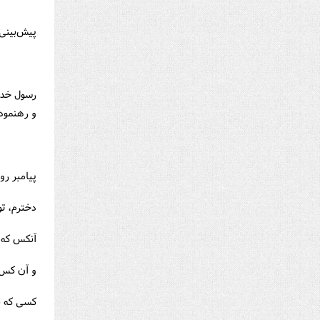
پیش‌بینی 
رسول خدا 
و رهنمود
پیامبر رو
دخترم، ت
آنكس كه ت
و آن كس ك
كسی كه به