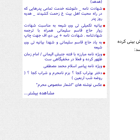
(هدهد)
شهادت نامه _ دلنوشته خدمت تمامی پدرهایی که
در راه محبت اهل بیت ع زحمت کشیدند _ هدیه
روز پدر
بیانیه تکمیلی تی وی شیعه به مناسبت شهادت
زوار حاج قاسم سلیمانی همراه با ترجمه
شهادتنامه . شهادت نامه + پی دی اف جهت چاپ
ش بینی كرده
به یاد حاج قاسم سلیمانی و شهدا بیانیه تی وی
شیعه
د:
ویژه نامه مبارزه با فتنه جنبش الیمانی / امام زمان
ظهور کرده و فعلا در مخفیگاهی ست
ویژه نامه پیامبر اسلام محمد مصطفی
دختر بوتراب کجا ؟ بزم نامحرم و شراب کجا ؟ (
روضه شب اربعین )
عکس نوشته های "اشعار مخصوص محرم"
مشاهده بیشتر...