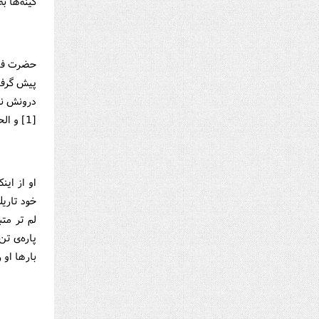
كینه‌ها ب
حضرت فاطم
پیش گرفت
درونش نی
[1] و الحق چه صبر جانكاهی بود.
او از این
خود تاریك
پاره‌ی تن
بارها او ر