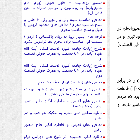
منشور روحانیت + فایل صوتی (پیام امام
خمینی(ره) به روحانیون و مراجع همراه با متن
کامل آن)
مداحی مناسب سینه زنی و زنجیر زنی + طبل و
سنج مناسب محرم / مداحی های محمود کریمی با
ورانه‌ای در
طبل و سنج مناسب محرم
د تیری و در
نوحه های بسیار زیبا به زبان پاکستانی ( اردو )
قسمت اول مناسب برای محرم دعا فراموش نشود
 فی الحشاء)
شرح زیارت جامعه کبیره توسط استاد آیت الله
ضیاء آبادی در 64 قسمت به صورت صوتی قسمت
اول
شرح زیارت جامعه کبیره توسط استاد آیت الله
ضیاء آبادی در 64 قسمت به صورت صوتی قسمت
دوم
را در برابر
مداحی های زیبا به زبان اردو قسمت دوم
 (إنّ فاطمة
مداحی های سنتی شیرازی بسیار زیبا و سوزناک
مناسب برای محرم / مداحی دشتی با نی
مر بموتها)[2] نگران و متأثر بود كه مردم
مداحی های قدیمی و خاطره انگیز حاج منصور
مبر بارها و
ارضی (بخش دوم)
دانلود مداحی های محرم به تفکیک هر شب و هر
مداح
مداحی های قدیمی و خاطره انگیز حاج منصور
ارضی
دانلود کتاب حسینیه اثر شیخ علی بهرامی نیکو