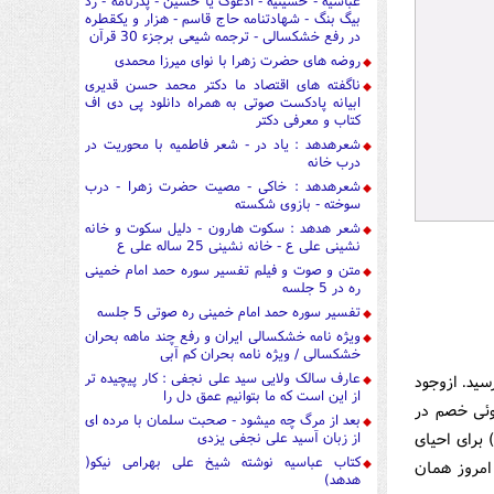
عباسیه - حسینیه - ادعوک یا حسین - پدرنامه - رد
بیگ بنگ - شهادتنامه حاج قاسم - هزار و یکقطره
در رفع خشکسالی - ترجمه شیعی برجزء 30 قرآن
روضه های حضرت زهرا با نوای میرزا محمدی
ناگفته های اقتصاد ما دکتر محمد حسن قدیری
ابیانه پادکست صوتی به همراه دانلود پی دی اف
کتاب و معرفی دکتر
شعرهدهد : یاد در - شعر فاطمیه با محوریت در
درب خانه
شعرهدهد : خاکی - مصیت حضرت زهرا - درب
سوخته - بازوی شکسته
شعر هدهد : سکوت هارون - دلیل سکوت و خانه
نشینی علی ع - خانه نشینی 25 ساله علی ع
متن و صوت و فیلم تفسیر سوره حمد امام خمینی
ره در 5 جلسه
تفسیر سوره حمد امام خمینی ره صوتی 5 جلسه
ویژه نامه خشکسالی ایران و رفع چند ماهه بحران
خشکسالی / ویژه نامه بحران کم آبی
عارف سالک ولایی سید علی نجفی : کار پیچیده تر
سید. ازوجود
از این است که ما بتوانیم عمق دل را
جوئی خصم در
بعد از مرگ چه میشود - صحبت سلمان با مرده ای
 برای احیای
از زبان آسید علی نجفی یزدی
کتاب عباسیه نوشته شیخ علی بهرامی نیکو(
امروز همان
هدهد)