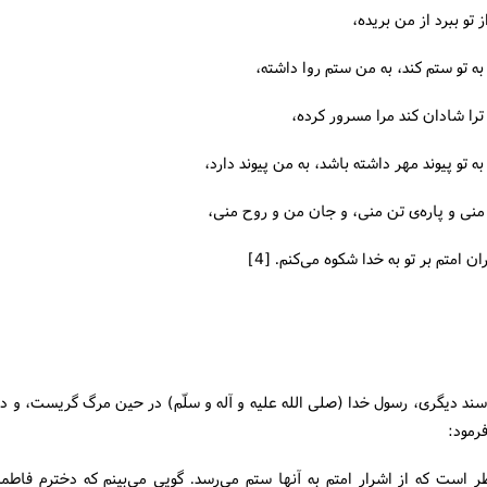
تو ببرد از من بریده،
ه تو ستم كند، به من ستم روا داشته،
را شادان كند مرا مسرور كرده،
ه تو پیوند مهر داشته باشد، به من پیوند دارد،
ز منی و پاره‌ی تن منی، و جان من و روح منی،
ن امتم بر تو به خدا شكوه می‌كنم. [4]
ند دیگری، رسول خدا (صلی الله علیه و آله و سلّم) در حین مرگ گریست، و د
رمود:
ر است كه از اشرار امتم به آنها ستم می‌رسد. گویی می‌بینم كه دخترم فاطمه