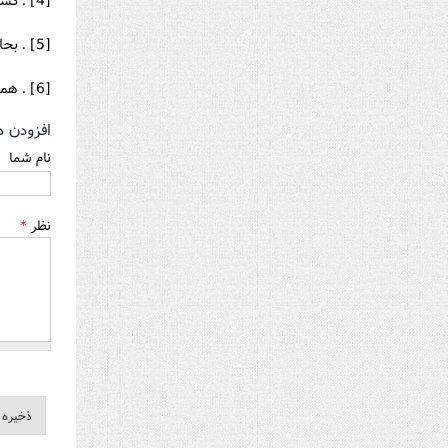
[5] . بحار، ج 43، ص 156.
[6] . همان منبع.
افزودن د
نام شما
نظر
*