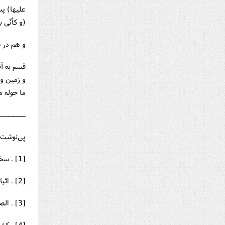
علیها) پس
(و كأنّی ب
و هم در 
قسم به آن
و زمین و 
ما حوله م
ـــــــــــ
پی‌نوشت:
[1] . سخنان فاطمه(سلام الله علیها) در خطبه‌اش.
[2] . اثبات الوصیه.
[3] . الصواعق المحرقه، ص 188.
[4] . كشف الغمه، ص 148.