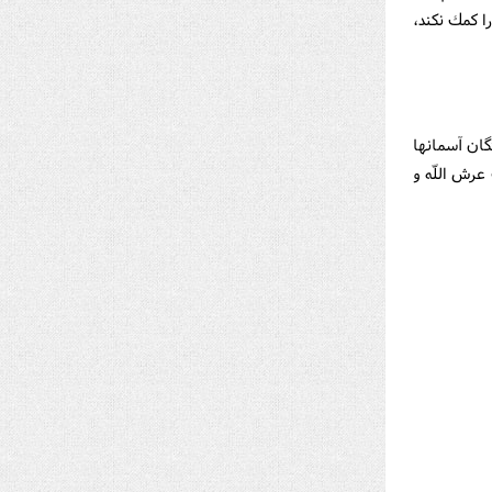
ا كمك نكند،
گان آسمانها
 عرش اللّه و