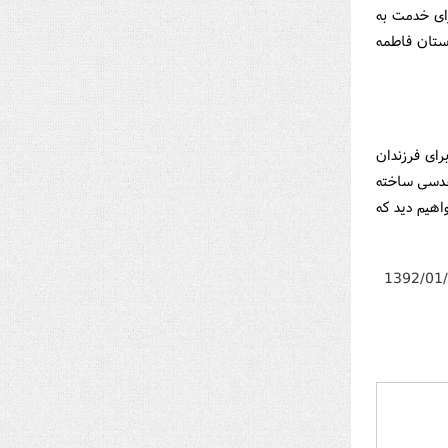
ای خدمت به
وستان فاطمه
رای فرزندان
مقدسی ساخته
اهیم دید كه
1392/01