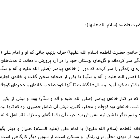
رت فاطمه (سلام الله علیها):
انه‌ی حضرت فاطمه (سلام الله علیها) حرف بزنیم، جائی كه او و امام علی (ع
گی سر كرده‌اند و گل‌های بوستان خود را در آن پرورش داده‌اند. تا مدت‌های ز
ه‌ای زندگی را سر كردند كه دور از خانه‌ی پیامبر (صلی الله علیه و آله و سلّم)
(صلی الله علیه و آله و سلّم) با یكی از صحابه سخن گفت و خانه‌ی اجاره‌ای
ك‌تر به خود آورد، و سال‌ها گذشت تا آنها خود صاحب خانه‌ای و حجره‌ای كوچك
كه در كنار خانه‌ی پیامبر (صلی الله علیه و آله و سلّم) بود، و بیش از یكی د
اشت، خانه‌ای بود كوچك و محقر، گلین، فرش آن شامل حصیری بود كه تنها نیمی
 و نیم دیگر با شن نرم مفروش بود. درب آن یك لنگه‌ای و معرّف فقر اهل خانه.
نه فاطمه (سلام الله علیها) با امام علی (علیه السلام) هم‌راز و بهتر بگوی
بود. از دیدی محلّی برای زندگی و مسكن است، از سویی دیگر كارگاهی است ب