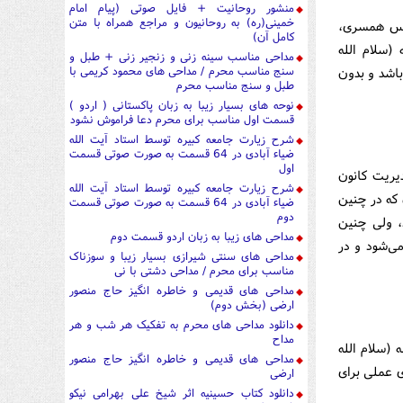
منشور روحانیت + فایل صوتی (پیام امام
خمینی(ره) به روحانیون و مراجع همراه با متن
درس همسری،
کامل آن)
سلام الله
مداحی مناسب سینه زنی و زنجیر زنی + طبل و
سنج مناسب محرم / مداحی های محمود کریمی با
باشد و بدون
طبل و سنج مناسب محرم
نوحه های بسیار زیبا به زبان پاکستانی ( اردو )
قسمت اول مناسب برای محرم دعا فراموش نشود
شرح زیارت جامعه کبیره توسط استاد آیت الله
ضیاء آبادی در 64 قسمت به صورت صوتی قسمت
اول
یریت كانون
شرح زیارت جامعه کبیره توسط استاد آیت الله
 كه در چنین
ضیاء آبادی در 64 قسمت به صورت صوتی قسمت
دوم
د، ولی چنین
مداحی های زیبا به زبان اردو قسمت دوم
ی‌شود و در
مداحی های سنتی شیرازی بسیار زیبا و سوزناک
مناسب برای محرم / مداحی دشتی با نی
مداحی های قدیمی و خاطره انگیز حاج منصور
ارضی (بخش دوم)
دانلود مداحی های محرم به تفکیک هر شب و هر
مداح
(سلام الله
مداحی های قدیمی و خاطره انگیز حاج منصور
ی عملی برای
ارضی
دانلود کتاب حسینیه اثر شیخ علی بهرامی نیکو