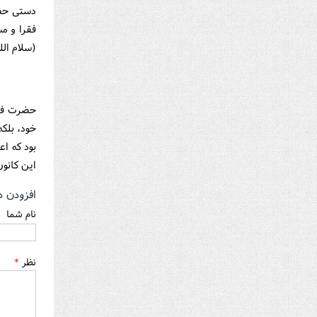
دستی حضر
فقرا و م
(سلام الل
حضرت فاط
خود، بلكه
بود كه اع
این كانون
افزودن د
نام شما
نظر
*