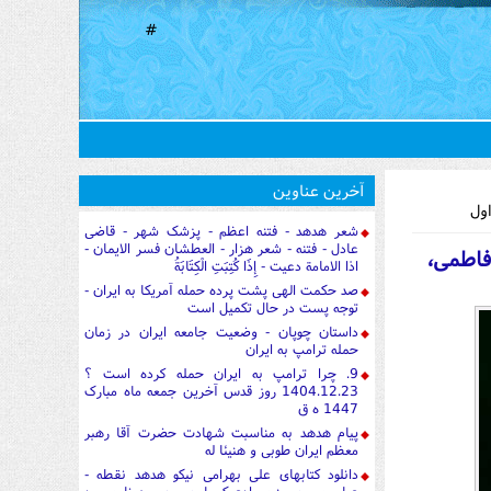
#
آخرین عناوین
شعر هدهد - فتنه اعظم - پزشک شهر - قاضی
عادل - فتنه - شعر هزار - العطشان فسر الایمان -
1- كانون خانه‌ی فاطمی،
اذا الامامة دعیت - إِذَا كُتِبَتِ الْكِتَابَةُ
صد حکمت الهی پشت پرده حمله آمریکا به ایران -
توجه پست در حال تکمیل است
داستان چوپان - وضعیت جامعه ایران در زمان
حمله ترامپ به ایران
9. چرا ترامپ به ایران حمله کرده است ؟
1404.12.23 روز قدس آخرین جمعه ماه مبارک
1447 ه ق
پیام هدهد به مناسبت شهادت حضرت آقا رهبر
معظم ایران طوبی و هنیئا له
دانلود کتابهای علی بهرامی نیکو هدهد نقطه -