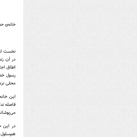
خانه‌ی حض
نخست از خ
در آن زند
اطاق اجار
رسول خدا 
محلی نزدی
این خانه 
فاصله ند
می‌پوشاند
در این خا
هم‌سلول 