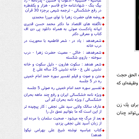
عباسیه - حسینیه - ادعوک یا حسین - پدرنامه - رد
بیگ بنگ - شهادتنامه حاج قاسم - هزار و یکقطره
در رفع خشکسالی - ترجمه شیعی برجزء 30 قرآن
روضه های حضرت زهرا با نوای میرزا محمدی
ناگفته های اقتصاد ما دکتر محمد حسن قدیری
ابیانه پادکست صوتی به همراه دانلود پی دی اف
کتاب و معرفی دکتر
شعرهدهد : یاد در - شعر فاطمیه با محوریت در
درب خانه
شعرهدهد : خاکی - مصیت حضرت زهرا - درب
سوخته - بازوی شکسته
شعر هدهد : سکوت هارون - دلیل سکوت و خانه
نشینی علی ع - خانه نشینی 25 ساله علی ع
كه الحق حجت
متن و صوت و فیلم تفسیر سوره حمد امام خمینی
ره در 5 جلسه
وظیفه‌ای كه
تفسیر سوره حمد امام خمینی ره صوتی 5 جلسه
ویژه نامه خشکسالی ایران و رفع چند ماهه بحران
خشکسالی / ویژه نامه بحران کم آبی
 برای یك زن
عارف سالک ولایی سید علی نجفی : کار پیچیده تر
از این است که ما بتوانیم عمق دل را
تواند چنان
بعد از مرگ چه میشود - صحبت سلمان با مرده ای
از زبان آسید علی نجفی یزدی
کتاب عباسیه نوشته شیخ علی بهرامی نیکو(
هدهد)