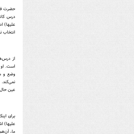
حضرت فاط
درس كان
علیها) اد
انتخاب ن
از درس‌ه
است. او ب
وضع و مو
نمی‌كند.
عین حال 
برای این
علیها) اش
ما، آن‌هم