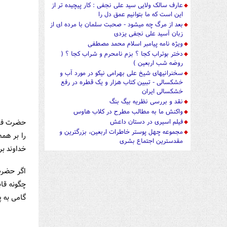
عارف سالک ولایی سید علی نجفی : کار پیچیده تر از
این است که ما بتوانیم عمق دل را
بعد از مرگ چه میشود - صحبت سلمان با مرده ای از
زبان آسید علی نجفی یزدی
ویژه نامه پیامبر اسلام محمد مصطفی
دختر بوتراب کجا ؟ بزم نامحرم و شراب کجا ؟ (
روضه شب اربعین )
سخنرانیهای شیخ علی بهرامی نیکو در مورد آب و
خشکسالی - تببین کتاب هزار و یک قطره در رفع
خشکسالی ایران
نقد و بررسی نظریه بیگ بنگ
واکنش ما به مطالب مطرح در کلاب هاوس
حضرت فاطم
فیلم اسیری در دستان داعش
مجموعه چهل پوستر خاطرات اربعین، بزرگترین و
را بر همه
مقدسترین اجتماع بشری
خداوند بر
اگر حضرت
چگونه قا
گامی به پ