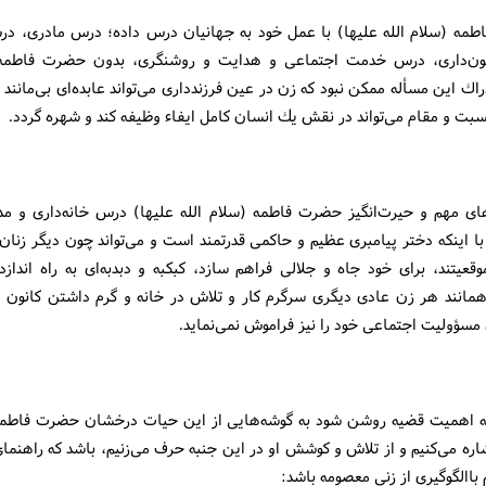
مه (سلام الله علیها) با عمل خود به جهانیان درس داده؛ درس مادری، 
ون‌داری، درس خدمت اجتماعی و هدایت و روشنگری، بدون حضرت فاطمه (
راك این مسأله ممكن نبود كه زن در عین فرزندداری می‌تواند عابده‌ای بی‌مانند 
سبت و مقام می‌تواند در نقش یك انسان كامل ایفاء وظیفه كند و شهره گردد.
ای مهم و حیرت‌انگیز حضرت فاطمه (سلام الله علیها) درس خانه‌داری و مد
ا اینكه دختر پیامبری عظیم و حاكمی قدرتمند است و می‌تواند چون دیگر زنان
قعیتند، برای خود جاه و جلالی فراهم سازد، كبكبه و دبدبه‌ای به راه انداز
 همانند هر زن عادی دیگری سرگرم كار و تلاش در خانه و گرم داشتن كانون م
مسؤولیت اجتماعی خود را نیز فراموش نمی‌نماید.
كه اهمیت قضیه روشن شود به گوشه‌هایی از این حیات درخشان حضرت فاطمه 
اره می‌كنیم و از تلاش و كوشش او در این جنبه حرف می‌زنیم، باشد كه راهنما
 باالگوگیری از زنی معصومه باشد: