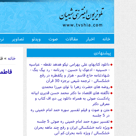
خانه
اخبار
مقالات
صوت
ویدئو
تصاویر
نرم
شما اینجا 
پیشنهادی
خانه
» فاطمه 
دانلود کتابهای علی بهرامی نیکو هدهد نقطه - عباسیه
- حسینیه - ادعوک یا حسین - پدرنامه - رد بیگ بنگ -
شهادتنامه حاج قاسم - هزار و یکقطره در رفع
خشکسالی - ترجمه شیعی برجزء 30 قرآن
روضه های حضرت زهرا با نوای میرزا محمدی
ناگفته های اقتصاد ما دکتر محمد حسن قدیری ابیانه
پادکست صوتی به همراه دانلود پی دی اف کتاب و
معرفی دکتر
متن و صوت و فیلم تفسیر سوره حمد امام خمینی ره
در 5 جلسه
تفسیر سوره حمد امام خمینی ره صوتی 5 جلسه
ویژه نامه خشکسالی ایران و رفع چند ماهه بحران
خشکسالی / ویژه نامه بحران کم آبی