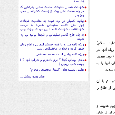
(هدهد)
شهادت نامه _ دلنوشته خدمت تمامی پدرهایی که
در راه محبت اهل بیت ع زحمت کشیدند _ هدیه
روز پدر
بیانیه تکمیلی تی وی شیعه به مناسبت شهادت
زوار حاج قاسم سلیمانی همراه با ترجمه
شهادتنامه . شهادت نامه + پی دی اف جهت چاپ
به یاد حاج قاسم سلیمانی و شهدا بیانیه تی وی
شیعه
لیه السلام)
ویژه نامه مبارزه با فتنه جنبش الیمانی / امام زمان
ظهور کرده و فعلا در مخفیگاهی ست
یاد آنها در
ویژه نامه پیامبر اسلام محمد مصطفی
 بود. بعدها
دختر بوتراب کجا ؟ بزم نامحرم و شراب کجا ؟ (
 آنها را به
روضه شب اربعین )
 شدند.
عکس نوشته های "اشعار مخصوص محرم"
مشاهده بیشتر...
و متر با آن
 از اطاق را
یم هم‌بند و
رای كارهای