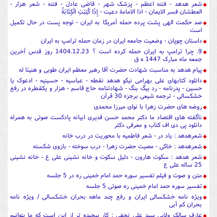
شعر هدهد - فتنه اعظم - پزشک شهر - قاضی عادل - فتنه - شعر هزار -
العطشان فسر الایمان - اذا الامامة دعیت - إِذَا كُتِبَتِ الْكِتَابَةُ
صد حکمت الهی پشت پرده حمله آمریکا به ایران - توجه پست در حال تکمیل
است
داستان چوپان - وضعیت جامعه ایران در زمان حمله ترامپ به ایران
9. چرا ترامپ به ایران حمله کرده است ؟ 1404.12.23 روز قدس آخرین
جمعه ماه مبارک 1447 ه ق
پیام هدهد به مناسبت شهادت حضرت آقا رهبر معظم ایران طوبی و هنیئا له
دانلود کتابهای علی بهرامی نیکو هدهد نقطه - عباسیه - حسینیه - ادعوک یا
حسین - پدرنامه - رد بیگ بنگ - شهادتنامه حاج قاسم - هزار و یکقطره در رفع
خشکسالی - ترجمه شیعی برجزء 30 قرآن
روضه های حضرت زهرا با نوای میرزا محمدی
ناگفته های اقتصاد ما دکتر محمد حسن قدیری ابیانه پادکست صوتی به همراه
دانلود پی دی اف کتاب و معرفی دکتر
شعرهدهد : یاد در - شعر فاطمیه با محوریت در درب خانه
شعرهدهد : خاکی - مصیت حضرت زهرا - درب سوخته - بازوی شکسته
شعر هدهد : سکوت هارون - دلیل سکوت و خانه نشینی علی ع - خانه نشینی
25 ساله علی ع
متن و صوت و فیلم تفسیر سوره حمد امام خمینی ره در 5 جلسه
تفسیر سوره حمد امام خمینی ره صوتی 5 جلسه
ویژه نامه خشکسالی ایران و رفع چند ماهه بحران خشکسالی / ویژه نامه
بحران کم آبی
عارف سالک ولایی سید علی نجفی : کار پیچیده تر از این است که ما بتوانیم