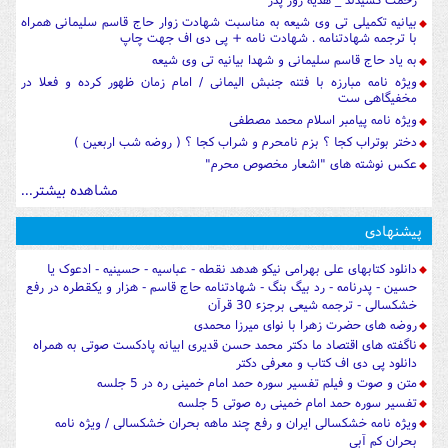
بیانیه تکمیلی تی وی شیعه به مناسبت شهادت زوار حاج قاسم سلیمانی همراه
با ترجمه شهادتنامه . شهادت نامه + پی دی اف جهت چاپ
به یاد حاج قاسم سلیمانی و شهدا بیانیه تی وی شیعه
ویژه نامه مبارزه با فتنه جنبش الیمانی / امام زمان ظهور کرده و فعلا در
مخفیگاهی ست
ویژه نامه پیامبر اسلام محمد مصطفی
دختر بوتراب کجا ؟ بزم نامحرم و شراب کجا ؟ ( روضه شب اربعین )
عکس نوشته های "اشعار مخصوص محرم"
مشاهده بیشتر...
پیشنهادی
دانلود کتابهای علی بهرامی نیکو هدهد نقطه - عباسیه - حسینیه - ادعوک یا
حسین - پدرنامه - رد بیگ بنگ - شهادتنامه حاج قاسم - هزار و یکقطره در رفع
خشکسالی - ترجمه شیعی برجزء 30 قرآن
روضه های حضرت زهرا با نوای میرزا محمدی
ناگفته های اقتصاد ما دکتر محمد حسن قدیری ابیانه پادکست صوتی به همراه
دانلود پی دی اف کتاب و معرفی دکتر
متن و صوت و فیلم تفسیر سوره حمد امام خمینی ره در 5 جلسه
تفسیر سوره حمد امام خمینی ره صوتی 5 جلسه
ویژه نامه خشکسالی ایران و رفع چند ماهه بحران خشکسالی / ویژه نامه
بحران کم آبی