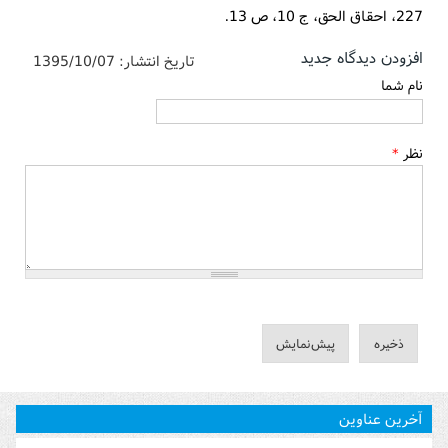
227، احقاق الحق، ج 10، ص 13.
افزودن دیدگاه جدید
تاریخ انتشار:
1395/10/07
نام شما
نظر
*
آخرین عناوین