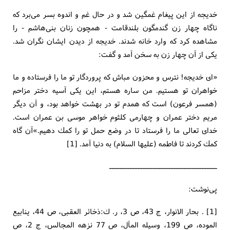
خدیجه از این پیغام غمگین شد و در حال غم و اندوه بسر می‌برد كه
ناگاه چهار زن گندمگون بلندقامت - همچون زنان بنی‌هاشم - را
مشاهده كرد كه وارد خانه شدند. خدیجه از دیدن ایشان نگران شد.
یكی از آن چهار زن به سخن آمد و گفت:
«ای خدیجه! نترس و محزون مباش كه پروردگار تو ما را فرستاده و ما
خواهران تو هستیم. من ساره هستم، این یكی آسیه دختر مزاحم
(همسر فرعون) است كه همدم تو در بهشت خواهد بود، و آن دیگر
مریم دختر عمران و چهارمی كلثوم خواهر موسی بن عمران است.
خدای تعالی ما را فرستاد تا در وضع حمل تو را كمك دهیم.»آن گاه
كمك كردند تا فاطمه (علیها السلام) به دنیا آمد. [1]
ــــــــــــــــــــــــــــــــــــــــــ
پی‌نوشت:
[1] . بحار الانوار، ج 43، ص 3، ر. ك:ذخائر العقبی، ص 44، ینابیع
الموده، ص 199، وسیله المآل، ص 77 نزهه المجالس، ج 2، ص