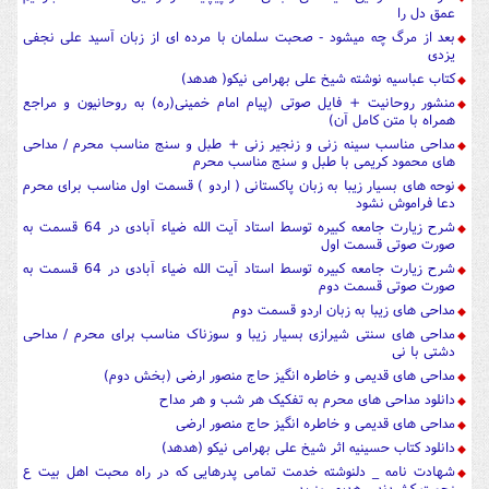
عمق دل را
بعد از مرگ چه میشود - صحبت سلمان با مرده ای از زبان آسید علی نجفی
یزدی
کتاب عباسیه نوشته شیخ علی بهرامی نیکو( هدهد)
منشور روحانیت + فایل صوتی (پیام امام خمینی(ره) به روحانیون و مراجع
همراه با متن کامل آن)
مداحی مناسب سینه زنی و زنجیر زنی + طبل و سنج مناسب محرم / مداحی
های محمود کریمی با طبل و سنج مناسب محرم
نوحه های بسیار زیبا به زبان پاکستانی ( اردو ) قسمت اول مناسب برای محرم
دعا فراموش نشود
شرح زیارت جامعه کبیره توسط استاد آیت الله ضیاء آبادی در 64 قسمت به
صورت صوتی قسمت اول
شرح زیارت جامعه کبیره توسط استاد آیت الله ضیاء آبادی در 64 قسمت به
صورت صوتی قسمت دوم
مداحی های زیبا به زبان اردو قسمت دوم
مداحی های سنتی شیرازی بسیار زیبا و سوزناک مناسب برای محرم / مداحی
دشتی با نی
مداحی های قدیمی و خاطره انگیز حاج منصور ارضی (بخش دوم)
دانلود مداحی های محرم به تفکیک هر شب و هر مداح
مداحی های قدیمی و خاطره انگیز حاج منصور ارضی
دانلود کتاب حسینیه اثر شیخ علی بهرامی نیکو (هدهد)
شهادت نامه _ دلنوشته خدمت تمامی پدرهایی که در راه محبت اهل بیت ع
زحمت کشیدند _ هدیه روز پدر