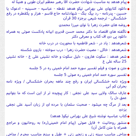
پیام هدهد به مناسبت شهادت حضرت آقا رهبر معظم ایران طوبی و هنیئا له
دانلود کتابهای علی بهرامی نیکو هدهد نقطه - عباسیه - حسینیه - ادعوک یا
حسین - پدرنامه - رد بیگ بنگ - شهادتنامه حاج قاسم - هزار و یکقطره در رفع
خشکسالی - ترجمه شیعی برجزء 30 قرآن
روضه های حضرت زهرا با نوای میرزا محمدی
ناگفته های اقتصاد ما دکتر محمد حسن قدیری ابیانه پادکست صوتی به همراه
دانلود پی دی اف کتاب و معرفی دکتر
شعرهدهد : یاد در - شعر فاطمیه با محوریت در درب خانه
شعرهدهد : خاکی - مصیت حضرت زهرا - درب سوخته - بازوی شکسته
شعر هدهد : سکوت هارون - دلیل سکوت و خانه نشینی علی ع - خانه نشینی
25 ساله علی ع
متن و صوت و فیلم تفسیر سوره حمد امام خمینی ره در 5 جلسه
تفسیر سوره حمد امام خمینی ره صوتی 5 جلسه
ویژه نامه خشکسالی ایران و رفع چند ماهه بحران خشکسالی / ویژه نامه
بحران کم آبی
عارف سالک ولایی سید علی نجفی : کار پیچیده تر از این است که ما بتوانیم
عمق دل را
بعد از مرگ چه میشود - صحبت سلمان با مرده ای از زبان آسید علی نجفی
یزدی
کتاب عباسیه نوشته شیخ علی بهرامی نیکو( هدهد)
منشور روحانیت + فایل صوتی (پیام امام خمینی(ره) به روحانیون و مراجع
همراه با متن کامل آن)
مداحی مناسب سینه زنی و زنجیر زنی + طبل و سنج مناسب محرم / مداحی