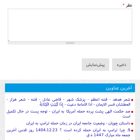
نظر
*
آخرین عناوین
شعر هدهد - فتنه اعظم - پزشک شهر - قاضی عادل - فتنه - شعر هزار -
العطشان فسر الایمان - اذا الامامة دعیت - إِذَا كُتِبَتِ الْكِتَابَةُ
صد حکمت الهی پشت پرده حمله آمریکا به ایران - توجه پست در حال تکمیل
است
داستان چوپان - وضعیت جامعه ایران در زمان حمله ترامپ به ایران
9. چرا ترامپ به ایران حمله کرده است ؟ 1404.12.23 روز قدس آخرین
جمعه ماه مبارک 1447 ه ق