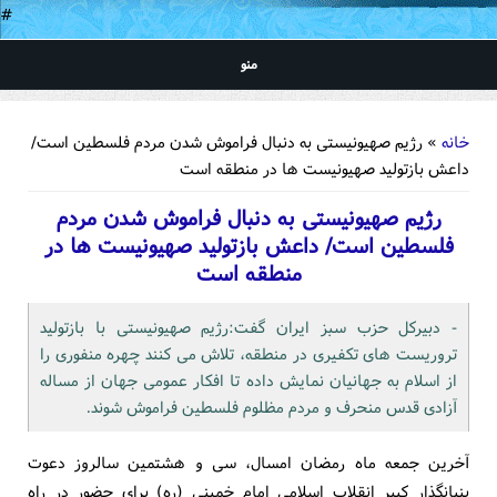
#
منو
شما اینجا هستید
خانه
» رژیم صهیونیستی به دنبال فراموش شدن مردم فلسطین است/
داعش بازتولید صهیونیست ها در منطقه است
رژیم صهیونیستی به دنبال فراموش شدن مردم
فلسطین است/ داعش بازتولید صهیونیست ها در
منطقه است
- دبیرکل حزب سبز ایران گفت:رژیم صهیونیستی با بازتولید
تروریست های تکفیری در منطقه، تلاش می کنند چهره منفوری را
از اسلام به جهانیان نمایش داده تا افکار عمومی جهان از مساله
آزادی قدس منحرف و مردم مظلوم فلسطین فراموش شوند.
آخرین جمعه ماه رمضان امسال، سی و هشتمین سالروز دعوت
بنیانگذار کبیر انقلاب اسلامی امام خمینی (ره) برای حضور در راه