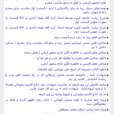
های محمود کریمی با طبل و سنج مناسب محرم
نوحه های بسیار زیبا به زبان پاکستانی ( اردو ) قسمت اول مناسب برای محرم
دعا فراموش نشود
شرح زیارت جامعه کبیره توسط استاد آیت الله ضیاء آبادی در 64 قسمت به
صورت صوتی قسمت اول
شرح زیارت جامعه کبیره توسط استاد آیت الله ضیاء آبادی در 64 قسمت به
صورت صوتی قسمت دوم
مداحی های زیبا به زبان اردو قسمت دوم
مداحی های سنتی شیرازی بسیار زیبا و سوزناک مناسب برای محرم / مداحی
دشتی با نی
مداحی های قدیمی و خاطره انگیز حاج منصور ارضی (بخش دوم)
دانلود مداحی های محرم به تفکیک هر شب و هر مداح
مداحی های قدیمی و خاطره انگیز حاج منصور ارضی
دانلود کتاب حسینیه اثر شیخ علی بهرامی نیکو (هدهد)
شهادت نامه _ دلنوشته خدمت تمامی پدرهایی که در راه محبت اهل بیت ع
زحمت کشیدند _ هدیه روز پدر
بیانیه تکمیلی تی وی شیعه به مناسبت شهادت زوار حاج قاسم سلیمانی همراه
با ترجمه شهادتنامه . شهادت نامه + پی دی اف جهت چاپ
به یاد حاج قاسم سلیمانی و شهدا بیانیه تی وی شیعه
ویژه نامه مبارزه با فتنه جنبش الیمانی / امام زمان ظهور کرده و فعلا در
مخفیگاهی ست
ویژه نامه پیامبر اسلام محمد مصطفی