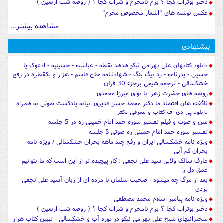
دختر بوتراب کجا ؟ بزم نامحرم و شراب کجا ؟ ( روضه شب اربعین )
عکس نوشته های "اشعار مخصوص محرم"
مشاهده بیشتر...
پیشنهادی
دانلود کتابهای علی بهرامی نیکو هدهد نقطه - عباسیه - حسینیه - ادعوک یا
حسین - پدرنامه - رد بیگ بنگ - شهادتنامه حاج قاسم - هزار و یکقطره در رفع
خشکسالی - ترجمه شیعی برجزء 30 قرآن
روضه های حضرت زهرا با نوای میرزا محمدی
ناگفته های اقتصاد ما دکتر محمد حسن قدیری ابیانه پادکست صوتی به همراه
دانلود پی دی اف کتاب و معرفی دکتر
متن و صوت و فیلم تفسیر سوره حمد امام خمینی ره در 5 جلسه
تفسیر سوره حمد امام خمینی ره صوتی 5 جلسه
ویژه نامه خشکسالی ایران و رفع چند ماهه بحران خشکسالی / ویژه نامه
بحران کم آبی
عارف سالک ولایی سید علی نجفی : کار پیچیده تر از این است که ما بتوانیم
عمق دل را
بعد از مرگ چه میشود - صحبت سلمان با مرده ای از زبان آسید علی نجفی
یزدی
ویژه نامه پیامبر اسلام محمد مصطفی
دختر بوتراب کجا ؟ بزم نامحرم و شراب کجا ؟ ( روضه شب اربعین )
سخنرانیهای شیخ علی بهرامی نیکو در مورد آب و خشکسالی - تببین کتاب هزار