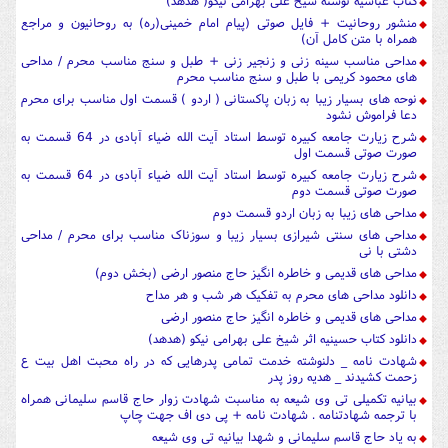
کتاب عباسیه نوشته شیخ علی بهرامی نیکو( هدهد)
منشور روحانیت + فایل صوتی (پیام امام خمینی(ره) به روحانیون و مراجع
همراه با متن کامل آن)
مداحی مناسب سینه زنی و زنجیر زنی + طبل و سنج مناسب محرم / مداحی
های محمود کریمی با طبل و سنج مناسب محرم
نوحه های بسیار زیبا به زبان پاکستانی ( اردو ) قسمت اول مناسب برای محرم
دعا فراموش نشود
شرح زیارت جامعه کبیره توسط استاد آیت الله ضیاء آبادی در 64 قسمت به
صورت صوتی قسمت اول
شرح زیارت جامعه کبیره توسط استاد آیت الله ضیاء آبادی در 64 قسمت به
صورت صوتی قسمت دوم
مداحی های زیبا به زبان اردو قسمت دوم
مداحی های سنتی شیرازی بسیار زیبا و سوزناک مناسب برای محرم / مداحی
دشتی با نی
مداحی های قدیمی و خاطره انگیز حاج منصور ارضی (بخش دوم)
دانلود مداحی های محرم به تفکیک هر شب و هر مداح
مداحی های قدیمی و خاطره انگیز حاج منصور ارضی
دانلود کتاب حسینیه اثر شیخ علی بهرامی نیکو (هدهد)
شهادت نامه _ دلنوشته خدمت تمامی پدرهایی که در راه محبت اهل بیت ع
زحمت کشیدند _ هدیه روز پدر
بیانیه تکمیلی تی وی شیعه به مناسبت شهادت زوار حاج قاسم سلیمانی همراه
با ترجمه شهادتنامه . شهادت نامه + پی دی اف جهت چاپ
به یاد حاج قاسم سلیمانی و شهدا بیانیه تی وی شیعه