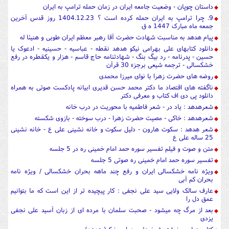
داستان چوپان - وضعیت جامعه ایران در زمان حمله ترامپ به ایران
9. چرا ترامپ به ایران حمله کرده است ؟ 1404.12.23 روز قدس آخرین
جمعه ماه مبارک 1447 ه ق
پیام هدهد به مناسبت شهادت حضرت آقا رهبر معظم ایران طوبی و هنیئا له
دانلود کتابهای علی بهرامی نیکو هدهد نقطه - عباسیه - حسینیه - ادعوک یا
حسین - پدرنامه - رد بیگ بنگ - شهادتنامه حاج قاسم - هزار و یکقطره در رفع
خشکسالی - ترجمه شیعی برجزء 30 قرآن
روضه های حضرت زهرا با نوای میرزا محمدی
ناگفته های اقتصاد ما دکتر محمد حسن قدیری ابیانه پادکست صوتی به همراه
دانلود پی دی اف کتاب و معرفی دکتر
شعرهدهد : یاد در - شعر فاطمیه با محوریت در درب خانه
شعرهدهد : خاکی - مصیت حضرت زهرا - درب سوخته - بازوی شکسته
شعر هدهد : سکوت هارون - دلیل سکوت و خانه نشینی علی ع - خانه نشینی
25 ساله علی ع
متن و صوت و فیلم تفسیر سوره حمد امام خمینی ره در 5 جلسه
تفسیر سوره حمد امام خمینی ره صوتی 5 جلسه
ویژه نامه خشکسالی ایران و رفع چند ماهه بحران خشکسالی / ویژه نامه
بحران کم آبی
عارف سالک ولایی سید علی نجفی : کار پیچیده تر از این است که ما بتوانیم
عمق دل را
بعد از مرگ چه میشود - صحبت سلمان با مرده ای از زبان آسید علی نجفی
یزدی