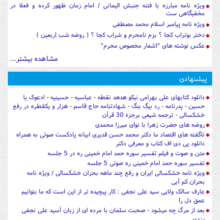
ویژه نامه مبارزه با فتنه جنبش الیمانی / امام زمان ظهور کرده و فعلا در
مخفیگاهی ست
ویژه نامه پیامبر اسلام محمد مصطفی
دختر بوتراب کجا ؟ بزم نامحرم و شراب کجا ؟ ( روضه شب اربعین )
عکس نوشته های "اشعار مخصوص محرم"
مشاهده بیشتر...
پیشنهادی
دانلود کتابهای علی بهرامی نیکو هدهد نقطه - عباسیه - حسینیه - ادعوک یا
حسین - پدرنامه - رد بیگ بنگ - شهادتنامه حاج قاسم - هزار و یکقطره در رفع
خشکسالی - ترجمه شیعی برجزء 30 قرآن
روضه های حضرت زهرا با نوای میرزا محمدی
ناگفته های اقتصاد ما دکتر محمد حسن قدیری ابیانه پادکست صوتی به همراه
دانلود پی دی اف کتاب و معرفی دکتر
متن و صوت و فیلم تفسیر سوره حمد امام خمینی ره در 5 جلسه
تفسیر سوره حمد امام خمینی ره صوتی 5 جلسه
ویژه نامه خشکسالی ایران و رفع چند ماهه بحران خشکسالی / ویژه نامه
بحران کم آبی
عارف سالک ولایی سید علی نجفی : کار پیچیده تر از این است که ما بتوانیم
عمق دل را
بعد از مرگ چه میشود - صحبت سلمان با مرده ای از زبان آسید علی نجفی
یزدی