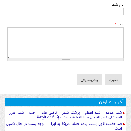
نام شما
نظر
*
آخرین عناوین
شعر هدهد - فتنه اعظم - پزشک شهر - قاضی عادل - فتنه - شعر هزار -
العطشان فسر الایمان - اذا الامامة دعیت - إِذَا كُتِبَتِ الْكِتَابَةُ
صد حکمت الهی پشت پرده حمله آمریکا به ایران - توجه پست در حال تکمیل
است