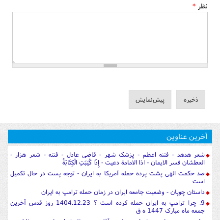
نظر
*
آخرین عناوین
شعر هدهد - فتنه اعظم - پزشک شهر - قاضی عادل - فتنه - شعر هزار -
العطشان فسر الایمان - اذا الامامة دعیت - إِذَا كُتِبَتِ الْكِتَابَةُ
صد حکمت الهی پشت پرده حمله آمریکا به ایران - توجه پست در حال تکمیل
است
داستان چوپان - وضعیت جامعه ایران در زمان حمله ترامپ به ایران
9. چرا ترامپ به ایران حمله کرده است ؟ 1404.12.23 روز قدس آخرین
جمعه ماه مبارک 1447 ه ق