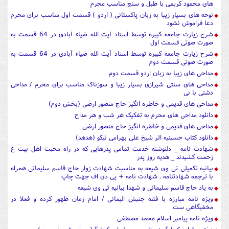
های محمود کریمی با طبل و سنج مناسب محرم
نوحه های بسیار زیبا به زبان پاکستانی ( اردو ) قسمت اول مناسب برای محرم
دعا فراموش نشود
شرح زیارت جامعه کبیره توسط استاد آیت الله ضیاء آبادی در 64 قسمت به
صورت صوتی قسمت اول
شرح زیارت جامعه کبیره توسط استاد آیت الله ضیاء آبادی در 64 قسمت به
صورت صوتی قسمت دوم
مداحی های زیبا به زبان اردو قسمت دوم
مداحی های سنتی شیرازی بسیار زیبا و سوزناک مناسب برای محرم / مداحی
دشتی با نی
مداحی های قدیمی و خاطره انگیز حاج منصور ارضی (بخش دوم)
دانلود مداحی های محرم به تفکیک هر شب و هر مداح
مداحی های قدیمی و خاطره انگیز حاج منصور ارضی
دانلود کتاب حسینیه اثر شیخ علی بهرامی نیکو (هدهد)
شهادت نامه _ دلنوشته خدمت تمامی پدرهایی که در راه محبت اهل بیت ع
زحمت کشیدند _ هدیه روز پدر
بیانیه تکمیلی تی وی شیعه به مناسبت شهادت زوار حاج قاسم سلیمانی همراه
با ترجمه شهادتنامه . شهادت نامه + پی دی اف جهت چاپ
به یاد حاج قاسم سلیمانی و شهدا بیانیه تی وی شیعه
ویژه نامه مبارزه با فتنه جنبش الیمانی / امام زمان ظهور کرده و فعلا در
مخفیگاهی ست
ویژه نامه پیامبر اسلام محمد مصطفی