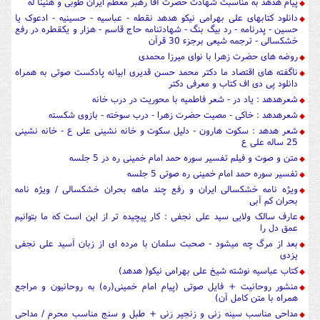
پیام هدهد به مناسبت شهادت حضرت آقا رهبر معظم ایران طوبی و هنیئا له
دانلود کتابهای علی بهرامی نیکو هدهد نقطه - عباسیه - حسینیه - ادعوک یا
حسین - پدرنامه - رد بیگ بنگ - شهادتنامه حاج قاسم - هزار و یکقطره در رفع
خشکسالی - ترجمه شیعی برجزء 30 قرآن
روضه های حضرت زهرا با نوای میرزا محمدی
ناگفته های اقتصاد ما دکتر محمد حسن قدیری ابیانه پادکست صوتی به همراه
دانلود پی دی اف کتاب و معرفی دکتر
شعرهدهد : یاد در - شعر فاطمیه با محوریت در درب خانه
شعرهدهد : خاکی - مصیت حضرت زهرا - درب سوخته - بازوی شکسته
شعر هدهد : سکوت هارون - دلیل سکوت و خانه نشینی علی ع - خانه نشینی
25 ساله علی ع
متن و صوت و فیلم تفسیر سوره حمد امام خمینی ره در 5 جلسه
تفسیر سوره حمد امام خمینی ره صوتی 5 جلسه
ویژه نامه خشکسالی ایران و رفع چند ماهه بحران خشکسالی / ویژه نامه
بحران کم آبی
عارف سالک ولایی سید علی نجفی : کار پیچیده تر از این است که ما بتوانیم
عمق دل را
بعد از مرگ چه میشود - صحبت سلمان با مرده ای از زبان آسید علی نجفی
یزدی
کتاب عباسیه نوشته شیخ علی بهرامی نیکو( هدهد)
منشور روحانیت + فایل صوتی (پیام امام خمینی(ره) به روحانیون و مراجع
همراه با متن کامل آن)
مداحی مناسب سینه زنی و زنجیر زنی + طبل و سنج مناسب محرم / مداحی