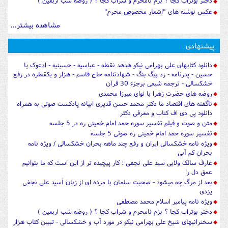
دختر بوتراب کجا ؟ بزم نامحرم و شراب کجا ؟ ( روضه شب اربعین )
عکس نوشته های "اشعار مخصوص محرم"
مشاهده بیشتر...
پیشنهادی
دانلود کتابهای علی بهرامی نیکو هدهد نقطه - عباسیه - حسینیه - ادعوک یا
حسین - پدرنامه - رد بیگ بنگ - شهادتنامه حاج قاسم - هزار و یکقطره در رفع
خشکسالی - ترجمه شیعی برجزء 30 قرآن
روضه های حضرت زهرا با نوای میرزا محمدی
ناگفته های اقتصاد ما دکتر محمد حسن قدیری ابیانه پادکست صوتی به همراه
دانلود پی دی اف کتاب و معرفی دکتر
متن و صوت و فیلم تفسیر سوره حمد امام خمینی ره در 5 جلسه
تفسیر سوره حمد امام خمینی ره صوتی 5 جلسه
ویژه نامه خشکسالی ایران و رفع چند ماهه بحران خشکسالی / ویژه نامه
بحران کم آبی
عارف سالک ولایی سید علی نجفی : کار پیچیده تر از این است که ما بتوانیم
عمق دل را
بعد از مرگ چه میشود - صحبت سلمان با مرده ای از زبان آسید علی نجفی
یزدی
ویژه نامه پیامبر اسلام محمد مصطفی
دختر بوتراب کجا ؟ بزم نامحرم و شراب کجا ؟ ( روضه شب اربعین )
سخنرانیهای شیخ علی بهرامی نیکو در مورد آب و خشکسالی - تببین کتاب هزار