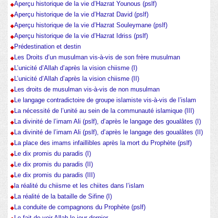
Aperçu historique de la vie d’Hazrat Younous (pslf)
Aperçu historique de la vie d’Hazrat David (pslf)
Aperçu historique de la vie d’Hazrat Souleymane (pslf)
Aperçu historique de la vie d’Hazrat Idriss (pslf)
Prédestination et destin
Les Droits d’un musulman vis-à-vis de son frère musulman
L’unicité d’Allah d’après la vision chiisme (I)
L’unicité d’Allah d’après la vision chiisme (II)
Les droits de musulman vis-à-vis de non musulman
Le langage contradictoire de groupe islamiste vis-à-vis de l’islam
La nécessité de l’unité au sein de la communauté islamique (III)
La divinité de l’imam Ali (pslf), d’après le langage des goualâtes (I)
La divinité de l’imam Ali (pslf), d’après le langage des goualâtes (II)
La place des imams infaillibles après la mort du Prophète (pslf)
Le dix promis du paradis (I)
Le dix promis du paradis (II)
Le dix promis du paradis (III)
la réalité du chiisme et les chiites dans l’islam
La réalité de la bataille de Sifine (I)
La conduite de compagnons du Prophète (pslf)
Le fait de voir Allah le jour dernier