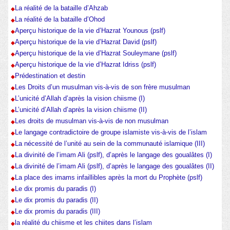
La réalité de la bataille d’Ahzab
La réalité de la bataille d’Ohod
Aperçu historique de la vie d’Hazrat Younous (pslf)
Aperçu historique de la vie d’Hazrat David (pslf)
Aperçu historique de la vie d’Hazrat Souleymane (pslf)
Aperçu historique de la vie d’Hazrat Idriss (pslf)
Prédestination et destin
Les Droits d’un musulman vis-à-vis de son frère musulman
L’unicité d’Allah d’après la vision chiisme (I)
L’unicité d’Allah d’après la vision chiisme (II)
Les droits de musulman vis-à-vis de non musulman
Le langage contradictoire de groupe islamiste vis-à-vis de l’islam
La nécessité de l’unité au sein de la communauté islamique (III)
La divinité de l’imam Ali (pslf), d’après le langage des goualâtes (I)
La divinité de l’imam Ali (pslf), d’après le langage des goualâtes (II)
La place des imams infaillibles après la mort du Prophète (pslf)
Le dix promis du paradis (I)
Le dix promis du paradis (II)
Le dix promis du paradis (III)
la réalité du chiisme et les chiites dans l’islam