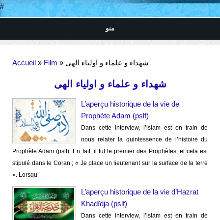
#
منو
Vous êtes ici
Accueil
»
Film
» شهداء و علماء و اولیاء الهی
شهداء و علماء و اولیاء الهی
L’aperçu historique de la vie de
Prophète Adam (pslf)
Dans cette interview, l’islam est en train de
nous relater la quintessence de l’histoire du
Prophète Adam (pslf). En fait, il fut le premier des Prophètes, et cela est
stipulé dans le Coran ; « Je place un lieutenant sur la surface de la terre
». Lorsqu’
L’aperçu historique de la vie d’Hazrat
Khadîdja (pslf)
Dans cette interview, l’islam est en train de