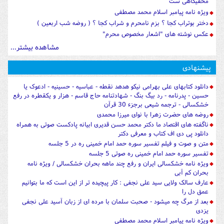
مخفیگاهی ست
ویژه نامه پیامبر اسلام محمد مصطفی
دختر بوتراب کجا ؟ بزم نامحرم و شراب کجا ؟ ( روضه شب اربعین )
عکس نوشته های "اشعار مخصوص محرم"
مشاهده بیشتر...
پیشنهادی
دانلود کتابهای علی بهرامی نیکو هدهد نقطه - عباسیه - حسینیه - ادعوک یا
حسین - پدرنامه - رد بیگ بنگ - شهادتنامه حاج قاسم - هزار و یکقطره در رفع
خشکسالی - ترجمه شیعی برجزء 30 قرآن
روضه های حضرت زهرا با نوای میرزا محمدی
ناگفته های اقتصاد ما دکتر محمد حسن قدیری ابیانه پادکست صوتی به همراه
دانلود پی دی اف کتاب و معرفی دکتر
متن و صوت و فیلم تفسیر سوره حمد امام خمینی ره در 5 جلسه
تفسیر سوره حمد امام خمینی ره صوتی 5 جلسه
ویژه نامه خشکسالی ایران و رفع چند ماهه بحران خشکسالی / ویژه نامه
بحران کم آبی
عارف سالک ولایی سید علی نجفی : کار پیچیده تر از این است که ما بتوانیم
عمق دل را
بعد از مرگ چه میشود - صحبت سلمان با مرده ای از زبان آسید علی نجفی
یزدی
ویژه نامه پیامبر اسلام محمد مصطفی