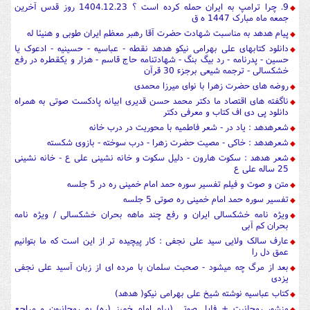
9. چرا ترامپ به ایران حمله کرده است ؟ 1404.12.23 روز قدس آخرین
جمعه ماه مبارک 1447 ه ق
پیام هدهد به مناسبت شهادت حضرت آقا رهبر معظم ایران طوبی و هنیئا له
دانلود کتابهای علی بهرامی نیکو هدهد نقطه - عباسیه - حسینیه - ادعوک یا
حسین - پدرنامه - رد بیگ بنگ - شهادتنامه حاج قاسم - هزار و یکقطره در رفع
خشکسالی - ترجمه شیعی برجزء 30 قرآن
روضه های حضرت زهرا با نوای میرزا محمدی
ناگفته های اقتصاد ما دکتر محمد حسن قدیری ابیانه پادکست صوتی به همراه
دانلود پی دی اف کتاب و معرفی دکتر
شعرهدهد : یاد در - شعر فاطمیه با محوریت در درب خانه
شعرهدهد : خاکی - مصیت حضرت زهرا - درب سوخته - بازوی شکسته
شعر هدهد : سکوت هارون - دلیل سکوت و خانه نشینی علی ع - خانه نشینی
25 ساله علی ع
متن و صوت و فیلم تفسیر سوره حمد امام خمینی ره در 5 جلسه
تفسیر سوره حمد امام خمینی ره صوتی 5 جلسه
ویژه نامه خشکسالی ایران و رفع چند ماهه بحران خشکسالی / ویژه نامه
بحران کم آبی
عارف سالک ولایی سید علی نجفی : کار پیچیده تر از این است که ما بتوانیم
عمق دل را
بعد از مرگ چه میشود - صحبت سلمان با مرده ای از زبان آسید علی نجفی
یزدی
کتاب عباسیه نوشته شیخ علی بهرامی نیکو( هدهد)
منشور روحانیت + فایل صوتی (پیام امام خمینی(ره) به روحانیون و مراجع