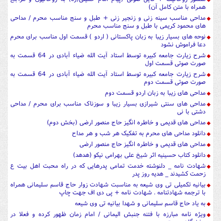
همراه با متن کامل آن)
مداحی مناسب سینه زنی و زنجیر زنی + طبل و سنج مناسب محرم / مداحی
های محمود کریمی با طبل و سنج مناسب محرم
نوحه های بسیار زیبا به زبان پاکستانی ( اردو ) قسمت اول مناسب برای محرم
دعا فراموش نشود
شرح زیارت جامعه کبیره توسط استاد آیت الله ضیاء آبادی در 64 قسمت به
صورت صوتی قسمت اول
شرح زیارت جامعه کبیره توسط استاد آیت الله ضیاء آبادی در 64 قسمت به
صورت صوتی قسمت دوم
مداحی های زیبا به زبان اردو قسمت دوم
مداحی های سنتی شیرازی بسیار زیبا و سوزناک مناسب برای محرم / مداحی
دشتی با نی
مداحی های قدیمی و خاطره انگیز حاج منصور ارضی (بخش دوم)
دانلود مداحی های محرم به تفکیک هر شب و هر مداح
مداحی های قدیمی و خاطره انگیز حاج منصور ارضی
دانلود کتاب حسینیه اثر شیخ علی بهرامی نیکو (هدهد)
شهادت نامه _ دلنوشته خدمت تمامی پدرهایی که در راه محبت اهل بیت ع
زحمت کشیدند _ هدیه روز پدر
بیانیه تکمیلی تی وی شیعه به مناسبت شهادت زوار حاج قاسم سلیمانی همراه
با ترجمه شهادتنامه . شهادت نامه + پی دی اف جهت چاپ
به یاد حاج قاسم سلیمانی و شهدا بیانیه تی وی شیعه
ویژه نامه مبارزه با فتنه جنبش الیمانی / امام زمان ظهور کرده و فعلا در