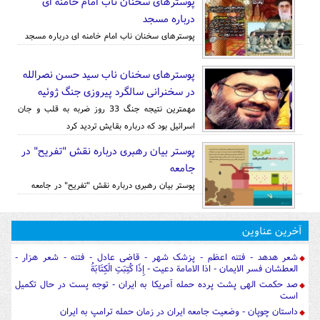
پوسترهای سخنان ناب امام خامنه ای
درباره مسجد
پوسترهای سخنان ناب امام خامنه ای درباره مسجد
پوسترهای سخنان ناب سید حسن نصرالله
در سخنرانی سالگرد پیروزی جنگ ژوئیه
مهمترین نتیجه جنگ 33 روز ضربه به قلب و جان
اسرائیل بود که درباره بقایش تردید کرد
پوستر بیان رهبری درباره نقش "تفریح" در
جامعه
پوستر بیان رهبری درباره نقش "تفریح" در جامعه
آخرین عناوین
شعر هدهد - فتنه اعظم - پزشک شهر - قاضی عادل - فتنه - شعر هزار -
العطشان فسر الایمان - اذا الامامة دعیت - إِذَا كُتِبَتِ الْكِتَابَةُ
صد حکمت الهی پشت پرده حمله آمریکا به ایران - توجه پست در حال تکمیل
است
داستان چوپان - وضعیت جامعه ایران در زمان حمله ترامپ به ایران