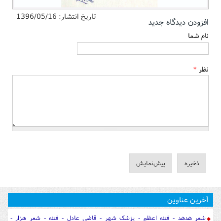
تاریخ انتشار:
1396/05/16
افزودن دیدگاه جدید
نام شما
نظر
*
آخرین عناوین
شعر هدهد - فتنه اعظم - پزشک شهر - قاضی عادل - فتنه - شعر هزار -