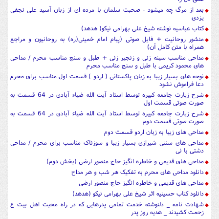
بعد از مرگ چه میشود - صحبت سلمان با مرده ای از زبان آسید علی نجفی
یزدی
کتاب عباسیه نوشته شیخ علی بهرامی نیکو( هدهد)
منشور روحانیت + فایل صوتی (پیام امام خمینی(ره) به روحانیون و مراجع
همراه با متن کامل آن)
مداحی مناسب سینه زنی و زنجیر زنی + طبل و سنج مناسب محرم / مداحی
های محمود کریمی با طبل و سنج مناسب محرم
نوحه های بسیار زیبا به زبان پاکستانی ( اردو ) قسمت اول مناسب برای محرم
دعا فراموش نشود
شرح زیارت جامعه کبیره توسط استاد آیت الله ضیاء آبادی در 64 قسمت به
صورت صوتی قسمت اول
شرح زیارت جامعه کبیره توسط استاد آیت الله ضیاء آبادی در 64 قسمت به
صورت صوتی قسمت دوم
مداحی های زیبا به زبان اردو قسمت دوم
مداحی های سنتی شیرازی بسیار زیبا و سوزناک مناسب برای محرم / مداحی
دشتی با نی
مداحی های قدیمی و خاطره انگیز حاج منصور ارضی (بخش دوم)
دانلود مداحی های محرم به تفکیک هر شب و هر مداح
مداحی های قدیمی و خاطره انگیز حاج منصور ارضی
دانلود کتاب حسینیه اثر شیخ علی بهرامی نیکو (هدهد)
شهادت نامه _ دلنوشته خدمت تمامی پدرهایی که در راه محبت اهل بیت ع
زحمت کشیدند _ هدیه روز پدر