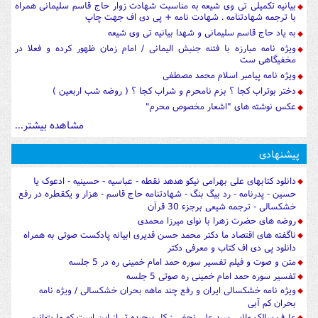
بیانیه تکمیلی تی وی شیعه به مناسبت شهادت زوار حاج قاسم سلیمانی همراه
با ترجمه شهادتنامه . شهادت نامه + پی دی اف جهت چاپ
به یاد حاج قاسم سلیمانی و شهدا بیانیه تی وی شیعه
ویژه نامه مبارزه با فتنه جنبش الیمانی / امام زمان ظهور کرده و فعلا در
مخفیگاهی ست
ویژه نامه پیامبر اسلام محمد مصطفی
دختر بوتراب کجا ؟ بزم نامحرم و شراب کجا ؟ ( روضه شب اربعین )
عکس نوشته های "اشعار مخصوص محرم"
مشاهده بیشتر...
پیشنهادی
دانلود کتابهای علی بهرامی نیکو هدهد نقطه - عباسیه - حسینیه - ادعوک یا
حسین - پدرنامه - رد بیگ بنگ - شهادتنامه حاج قاسم - هزار و یکقطره در رفع
خشکسالی - ترجمه شیعی برجزء 30 قرآن
روضه های حضرت زهرا با نوای میرزا محمدی
ناگفته های اقتصاد ما دکتر محمد حسن قدیری ابیانه پادکست صوتی به همراه
دانلود پی دی اف کتاب و معرفی دکتر
متن و صوت و فیلم تفسیر سوره حمد امام خمینی ره در 5 جلسه
تفسیر سوره حمد امام خمینی ره صوتی 5 جلسه
ویژه نامه خشکسالی ایران و رفع چند ماهه بحران خشکسالی / ویژه نامه
بحران کم آبی
عارف سالک ولایی سید علی نجفی : کار پیچیده تر از این است که ما بتوانیم