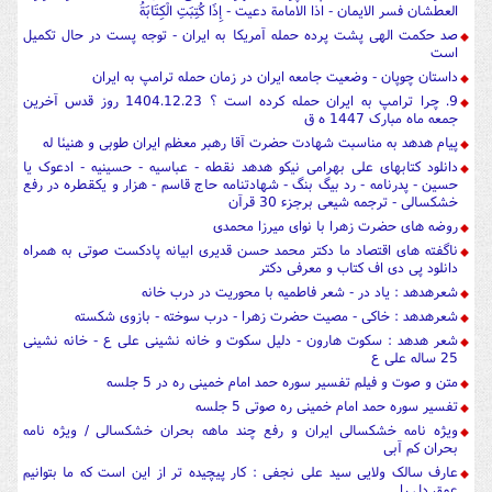
العطشان فسر الایمان - اذا الامامة دعیت - إِذَا كُتِبَتِ الْكِتَابَةُ
صد حکمت الهی پشت پرده حمله آمریکا به ایران - توجه پست در حال تکمیل
است
داستان چوپان - وضعیت جامعه ایران در زمان حمله ترامپ به ایران
9. چرا ترامپ به ایران حمله کرده است ؟ 1404.12.23 روز قدس آخرین
جمعه ماه مبارک 1447 ه ق
پیام هدهد به مناسبت شهادت حضرت آقا رهبر معظم ایران طوبی و هنیئا له
دانلود کتابهای علی بهرامی نیکو هدهد نقطه - عباسیه - حسینیه - ادعوک یا
حسین - پدرنامه - رد بیگ بنگ - شهادتنامه حاج قاسم - هزار و یکقطره در رفع
خشکسالی - ترجمه شیعی برجزء 30 قرآن
روضه های حضرت زهرا با نوای میرزا محمدی
ناگفته های اقتصاد ما دکتر محمد حسن قدیری ابیانه پادکست صوتی به همراه
دانلود پی دی اف کتاب و معرفی دکتر
شعرهدهد : یاد در - شعر فاطمیه با محوریت در درب خانه
شعرهدهد : خاکی - مصیت حضرت زهرا - درب سوخته - بازوی شکسته
شعر هدهد : سکوت هارون - دلیل سکوت و خانه نشینی علی ع - خانه نشینی
25 ساله علی ع
متن و صوت و فیلم تفسیر سوره حمد امام خمینی ره در 5 جلسه
تفسیر سوره حمد امام خمینی ره صوتی 5 جلسه
ویژه نامه خشکسالی ایران و رفع چند ماهه بحران خشکسالی / ویژه نامه
بحران کم آبی
عارف سالک ولایی سید علی نجفی : کار پیچیده تر از این است که ما بتوانیم
عمق دل را