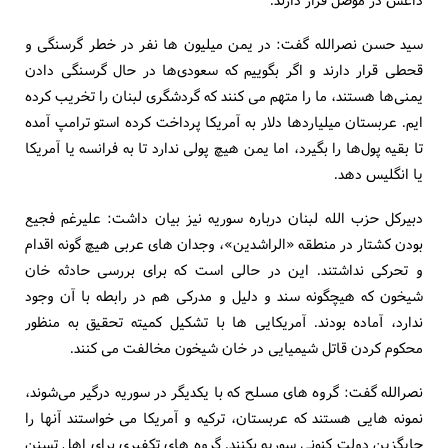
سید حسن نصرالله گفت: در یمن میلیون ‌ها نفر در خطر گرسنگی و
قحطی قرار دارند و اگر بگوییم که سعودی‌ها در حال گرسنگی دادن
یمنی‌ها هستند، ما را متهم می‌ کنند که گردشگری لبنان را تخریب کرده
‌ایم. عربستان میلیاردها دلار به آمریکا پرداخت کرده استو ترامپ آمده
تا بقیه پول‌ها را بگیرد، اما یمن هیچ پولی ندارد تا به فرانسه یا آمریکا
یا انگلیس دهد.
دبیرکل حزب الله لبنان درباره سوریه نیز بیان داشت: علیرغم فجیع
بودن کشتار در منطقه «الراشدین»، وجدان های عربی هیچ گونه اقدام
و تحرکی نداشتند. این در حالی است که برای بررسی حادثه خان
شیخون که هیچگونه سند و دلیل و مدرکی هم در رابطه با آن وجود
ندارد، آماده بودند. آمریکایی ها با تشکیل کمیته تحقیق به منظور
محکوم کردن قاتل شیمیایی در خان شیخون مخالفت می کنند.
نصرالله گفت: گروه‌ های مسلح که با یکدیگر در سوریه درگیر می‌شوند،‌
نمونه‌ هایی هستند که عربستان، ترکیه و آمریکا می ‌خواستند آنها را
جایگزین دولت کنونی سوریه بکنند. گروه‌ های تکفیری برای اهل تسنن