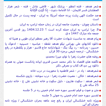
شعر هدهد - فتنه اعظم - پزشک شهر - قاضی عادل - فتنه - شعر هزار -
العطشان فسر الایمان - اذا الامامة دعیت - إِذَا كُتِبَتِ الْكِتَابَةُ
صد حکمت الهی پشت پرده حمله آمریکا به ایران - توجه پست در حال تکمیل
است
داستان چوپان - وضعیت جامعه ایران در زمان حمله ترامپ به ایران
9. چرا ترامپ به ایران حمله کرده است ؟ 1404.12.23 روز قدس آخرین
جمعه ماه مبارک 1447 ه ق
پیام هدهد به مناسبت شهادت حضرت آقا رهبر معظم ایران طوبی و هنیئا له
دانلود کتابهای علی بهرامی نیکو هدهد نقطه - عباسیه - حسینیه - ادعوک یا
حسین - پدرنامه - رد بیگ بنگ - شهادتنامه حاج قاسم - هزار و یکقطره در رفع
خشکسالی - ترجمه شیعی برجزء 30 قرآن
روضه های حضرت زهرا با نوای میرزا محمدی
ناگفته های اقتصاد ما دکتر محمد حسن قدیری ابیانه پادکست صوتی به همراه
دانلود پی دی اف کتاب و معرفی دکتر
شعرهدهد : یاد در - شعر فاطمیه با محوریت در درب خانه
شعرهدهد : خاکی - مصیت حضرت زهرا - درب سوخته - بازوی شکسته
شعر هدهد : سکوت هارون - دلیل سکوت و خانه نشینی علی ع - خانه نشینی
25 ساله علی ع
متن و صوت و فیلم تفسیر سوره حمد امام خمینی ره در 5 جلسه
تفسیر سوره حمد امام خمینی ره صوتی 5 جلسه
ویژه نامه خشکسالی ایران و رفع چند ماهه بحران خشکسالی / ویژه نامه
بحران کم آبی