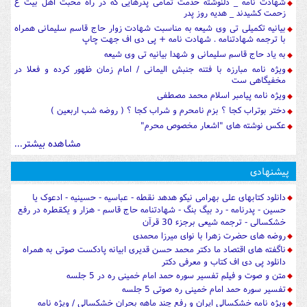
شهادت نامه _ دلنوشته خدمت تمامی پدرهایی که در راه محبت اهل بیت ع
زحمت کشیدند _ هدیه روز پدر
بیانیه تکمیلی تی وی شیعه به مناسبت شهادت زوار حاج قاسم سلیمانی همراه
با ترجمه شهادتنامه . شهادت نامه + پی دی اف جهت چاپ
به یاد حاج قاسم سلیمانی و شهدا بیانیه تی وی شیعه
ویژه نامه مبارزه با فتنه جنبش الیمانی / امام زمان ظهور کرده و فعلا در
مخفیگاهی ست
ویژه نامه پیامبر اسلام محمد مصطفی
دختر بوتراب کجا ؟ بزم نامحرم و شراب کجا ؟ ( روضه شب اربعین )
عکس نوشته های "اشعار مخصوص محرم"
مشاهده بیشتر...
پیشنهادی
دانلود کتابهای علی بهرامی نیکو هدهد نقطه - عباسیه - حسینیه - ادعوک یا
حسین - پدرنامه - رد بیگ بنگ - شهادتنامه حاج قاسم - هزار و یکقطره در رفع
خشکسالی - ترجمه شیعی برجزء 30 قرآن
روضه های حضرت زهرا با نوای میرزا محمدی
ناگفته های اقتصاد ما دکتر محمد حسن قدیری ابیانه پادکست صوتی به همراه
دانلود پی دی اف کتاب و معرفی دکتر
متن و صوت و فیلم تفسیر سوره حمد امام خمینی ره در 5 جلسه
تفسیر سوره حمد امام خمینی ره صوتی 5 جلسه
ویژه نامه خشکسالی ایران و رفع چند ماهه بحران خشکسالی / ویژه نامه