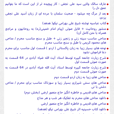
عارف سالک ولایی سید علی نجفی : کار پیچیده تر از این است که ما بتوانیم
عمق دل را
بعد از مرگ چه میشود - صحبت سلمان با مرده ای از زبان آسید علی نجفی
یزدی
کتاب عباسیه نوشته شیخ علی بهرامی نیکو( هدهد)
منشور روحانیت + فایل صوتی (پیام امام خمینی(ره) به روحانیون و مراجع
همراه با متن کامل آن)
مداحی مناسب سینه زنی و زنجیر زنی + طبل و سنج مناسب محرم / مداحی
های محمود کریمی با طبل و سنج مناسب محرم
نوحه های بسیار زیبا به زبان پاکستانی ( اردو ) قسمت اول مناسب برای محرم
دعا فراموش نشود
شرح زیارت جامعه کبیره توسط استاد آیت الله ضیاء آبادی در 64 قسمت به
صورت صوتی قسمت اول
شرح زیارت جامعه کبیره توسط استاد آیت الله ضیاء آبادی در 64 قسمت به
صورت صوتی قسمت دوم
مداحی های زیبا به زبان اردو قسمت دوم
مداحی های سنتی شیرازی بسیار زیبا و سوزناک مناسب برای محرم / مداحی
دشتی با نی
مداحی های قدیمی و خاطره انگیز حاج منصور ارضی (بخش دوم)
دانلود مداحی های محرم به تفکیک هر شب و هر مداح
مداحی های قدیمی و خاطره انگیز حاج منصور ارضی
دانلود کتاب حسینیه اثر شیخ علی بهرامی نیکو (هدهد)