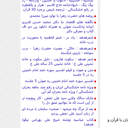
عباسیه - حسینیه - ادعوک یا حسین - پدرنامه - رد
بیگ بنگ - شهادتنامه حاج قاسم - هزار و یکقطره
در رفع خشکسالی - ترجمه شیعی برجزء 30 قرآن
روضه های حضرت زهرا با نوای میرزا محمدی
ناگفته های اقتصاد ما دکتر محمد حسن قدیری
ابیانه پادکست صوتی به همراه دانلود پی دی اف
کتاب و معرفی دکتر
شعرهدهد : یاد در - شعر فاطمیه با محوریت در
درب خانه
شعرهدهد : خاکی - مصیت حضرت زهرا - درب
سوخته - بازوی شکسته
شعر هدهد : سکوت هارون - دلیل سکوت و خانه
نشینی علی ع - خانه نشینی 25 ساله علی ع
متن و صوت و فیلم تفسیر سوره حمد امام خمینی
ره در 5 جلسه
تفسیر سوره حمد امام خمینی ره صوتی 5 جلسه
ویژه نامه خشکسالی ایران و رفع چند ماهه بحران
خشکسالی / ویژه نامه بحران کم آبی
عارف سالک ولایی سید علی نجفی : کار پیچیده تر
از این است که ما بتوانیم عمق دل را
بعد از مرگ چه میشود - صحبت سلمان با مرده ای
از زبان آسید علی نجفی یزدی
 با قرآن و
کتاب عباسیه نوشته شیخ علی بهرامی نیکو(
هدهد)