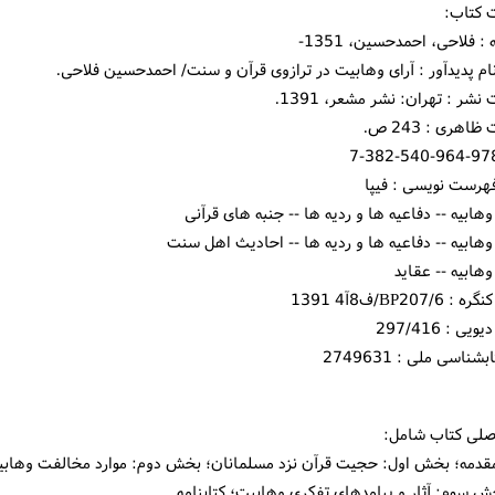
کتاب:
 فلاحی، احمدحسین، 1351-
ام پدیدآور : آرای وهابیت در ترازوی قرآن و سنت/ احمدحسین فلاحی.
ر : تهران: نشر مشعر، 1391.
ری : 243 ص.
رست نویسی : فیپا
هابیه -- دفاعیه ها و ردیه ها -- جنبه های قرآنی
هابیه -- دفاعیه ها و ردیه ها -- احادیث اهل سنت
هابیه -- عقاید
BP207//ف8آ4 1391
ی : 297/416
ناسی ملی : 2749631
صلی کتاب شامل:
مقدمه؛ بخش اول: حجیت قرآن نزد مسلمانان؛ بخش دوم: موارد مخالفت وهابیان
 سوم: آثار و پیامدهای تفکری وهابیت؛ کتابنامه