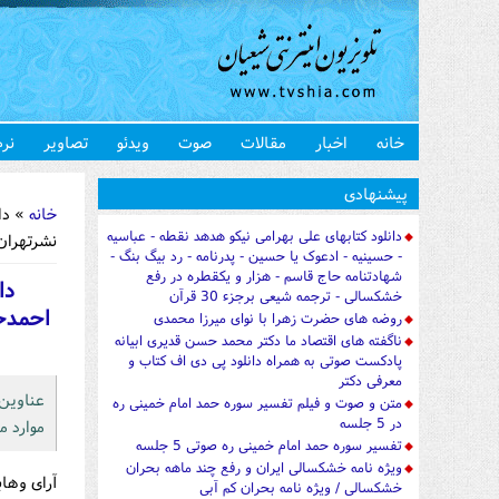
خانه
اخبار
مقالات
صوت
ویدئو
تصاویر
نرم
شما اینجا 
پیشنهادی
خانه
» دا
دانلود کتابهای علی بهرامی نیکو هدهد نقطه - عباسیه
نشرتهران: نشر مشعر، 91
- حسینیه - ادعوک یا حسین - پدرنامه - رد بیگ بنگ -
شهادتنامه حاج قاسم - هزار و یکقطره در رفع
دا
خشکسالی - ترجمه شیعی برجزء 30 قرآن
روضه های حضرت زهرا با نوای میرزا محمدی
ناگفته های اقتصاد ما دکتر محمد حسن قدیری ابیانه
پادکست صوتی به همراه دانلود پی دی اف کتاب و
معرفی دکتر
عناوین
متن و صوت و فیلم تفسیر سوره حمد امام خمینی ره
در 5 جلسه
موارد م
تفسیر سوره حمد امام خمینی ره صوتی 5 جلسه
ویژه نامه خشکسالی ایران و رفع چند ماهه بحران
آرای وها
خشکسالی / ویژه نامه بحران کم آبی