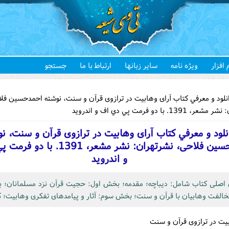
 افزار
ویژه نامه
سایر زبانها
ارتباط با ما
جستجو
هستید
نلود و معرفي کتاب آرای وهابیت در ترازوی قرآن و سنت، نوشته احمدحسین فل
13. با دو فرمت پي دي اف و اندرويد
نلود و معرفي کتاب آرای وهابیت در ترازوی قرآن و سنت، ن
احمدحسین فلاحی، نشرتهران: نشر مشعر، 391
و اندرويد
 اصلی کتاب شامل: دیباچه؛ مقدمه؛ بخش اول: حجیت قرآن نزد مسلمانان؛ 
خالفت وهابیان با قرآن و سنت؛ بخش سوم: آثار و پیامدهای تفکری وهابیت؛ کت
بیت در ترازوی قرآن و سنت