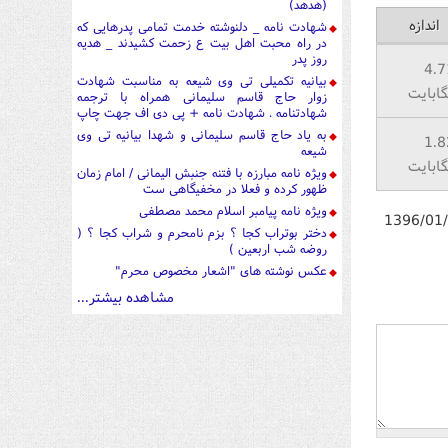
(هدهد)
اندازه
شهادت نامه _ دلنوشته خدمت تمامی پدرهایی که
در راه محبت اهل بیت ع زحمت کشیدند _ هدیه
روز پدر
4.7
بیانیه تکمیلی تی وی شیعه به مناسبت شهادت
ابایت
زوار حاج قاسم سلیمانی همراه با ترجمه
شهادتنامه . شهادت نامه + پی دی اف جهت چاپ
به یاد حاج قاسم سلیمانی و شهدا بیانیه تی وی
1.8
شیعه
ابایت
ویژه نامه مبارزه با فتنه جنبش الیمانی / امام زمان
ظهور کرده و فعلا در مخفیگاهی ست
ویژه نامه پیامبر اسلام محمد مصطفی
1396/01
دختر بوتراب کجا ؟ بزم نامحرم و شراب کجا ؟ (
روضه شب اربعین )
عکس نوشته های "اشعار مخصوص محرم"
مشاهده بیشتر...