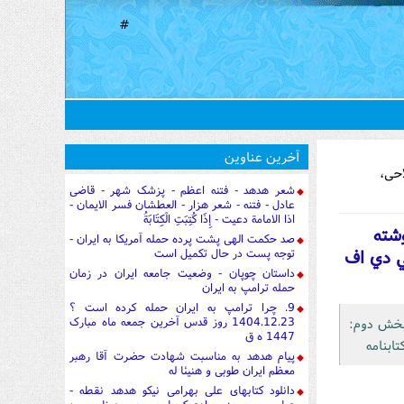
#
آخرین عناوین
احی،
شعر هدهد - فتنه اعظم - پزشک شهر - قاضی
عادل - فتنه - شعر هزار - العطشان فسر الایمان -
اذا الامامة دعیت - إِذَا كُتِبَتِ الْكِتَابَةُ
وشته
صد حکمت الهی پشت پرده حمله آمریکا به ایران -
1. با دو فرمت پي دي اف
توجه پست در حال تکمیل است
داستان چوپان - وضعیت جامعه ایران در زمان
حمله ترامپ به ایران
9. چرا ترامپ به ایران حمله کرده است ؟
1404.12.23 روز قدس آخرین جمعه ماه مبارک
بخش دوم:
1447 ه ق
ابنامه
پیام هدهد به مناسبت شهادت حضرت آقا رهبر
معظم ایران طوبی و هنیئا له
دانلود کتابهای علی بهرامی نیکو هدهد نقطه -