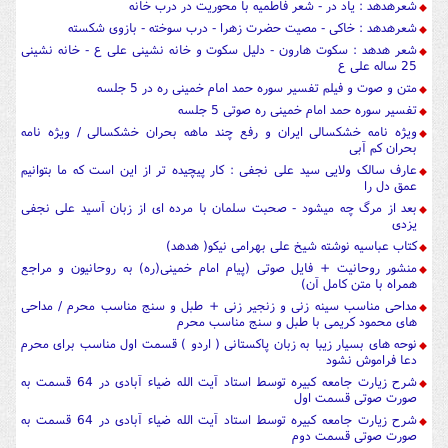
شعرهدهد : یاد در - شعر فاطمیه با محوریت در درب خانه
شعرهدهد : خاکی - مصیت حضرت زهرا - درب سوخته - بازوی شکسته
شعر هدهد : سکوت هارون - دلیل سکوت و خانه نشینی علی ع - خانه نشینی
25 ساله علی ع
متن و صوت و فیلم تفسیر سوره حمد امام خمینی ره در 5 جلسه
تفسیر سوره حمد امام خمینی ره صوتی 5 جلسه
ویژه نامه خشکسالی ایران و رفع چند ماهه بحران خشکسالی / ویژه نامه
بحران کم آبی
عارف سالک ولایی سید علی نجفی : کار پیچیده تر از این است که ما بتوانیم
عمق دل را
بعد از مرگ چه میشود - صحبت سلمان با مرده ای از زبان آسید علی نجفی
یزدی
کتاب عباسیه نوشته شیخ علی بهرامی نیکو( هدهد)
منشور روحانیت + فایل صوتی (پیام امام خمینی(ره) به روحانیون و مراجع
همراه با متن کامل آن)
مداحی مناسب سینه زنی و زنجیر زنی + طبل و سنج مناسب محرم / مداحی
های محمود کریمی با طبل و سنج مناسب محرم
نوحه های بسیار زیبا به زبان پاکستانی ( اردو ) قسمت اول مناسب برای محرم
دعا فراموش نشود
شرح زیارت جامعه کبیره توسط استاد آیت الله ضیاء آبادی در 64 قسمت به
صورت صوتی قسمت اول
شرح زیارت جامعه کبیره توسط استاد آیت الله ضیاء آبادی در 64 قسمت به
صورت صوتی قسمت دوم