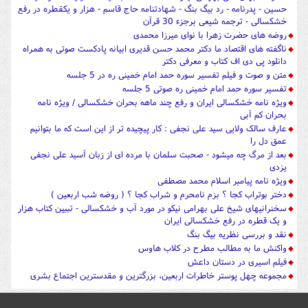
حسین - پدرنامه - رد بیگ بنگ - شهادتنامه حاج قاسم - هزار و یکقطره در رفع
خشکسالی - ترجمه شیعی برجزء 30 قرآن
روضه های حضرت زهرا با نوای میرزا محمدی
ناگفته های اقتصاد ما دکتر محمد حسن قدیری ابیانه پادکست صوتی به همراه
دانلود پی دی اف کتاب و معرفی دکتر
متن و صوت و فیلم تفسیر سوره حمد امام خمینی ره در 5 جلسه
تفسیر سوره حمد امام خمینی ره صوتی 5 جلسه
ویژه نامه خشکسالی ایران و رفع چند ماهه بحران خشکسالی / ویژه نامه
بحران کم آبی
عارف سالک ولایی سید علی نجفی : کار پیچیده تر از این است که ما بتوانیم
عمق دل را
بعد از مرگ چه میشود - صحبت سلمان با مرده ای از زبان آسید علی نجفی
یزدی
ویژه نامه پیامبر اسلام محمد مصطفی
دختر بوتراب کجا ؟ بزم نامحرم و شراب کجا ؟ ( روضه شب اربعین )
سخنرانیهای شیخ علی بهرامی نیکو در مورد آب و خشکسالی - تببین کتاب هزار
و یک قطره در رفع خشکسالی ایران
نقد و بررسی نظریه بیگ بنگ
واکنش ما به مطالب مطرح در کلاب هاوس
فیلم اسیری در دستان داعش
مجموعه چهل پوستر خاطرات اربعین، بزرگترین و مقدسترین اجتماع بشری