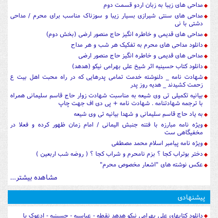
مداحی های زیبا به زبان اردو قسمت دوم
مداحی های سنتی شیرازی بسیار زیبا و سوزناک مناسب برای محرم / مداحی
دشتی با نی
مداحی های قدیمی و خاطره انگیز حاج منصور ارضی (بخش دوم)
دانلود مداحی های محرم به تفکیک هر شب و هر مداح
مداحی های قدیمی و خاطره انگیز حاج منصور ارضی
دانلود کتاب حسینیه اثر شیخ علی بهرامی نیکو (هدهد)
شهادت نامه _ دلنوشته خدمت تمامی پدرهایی که در راه محبت اهل بیت ع
زحمت کشیدند _ هدیه روز پدر
بیانیه تکمیلی تی وی شیعه به مناسبت شهادت زوار حاج قاسم سلیمانی همراه
با ترجمه شهادتنامه . شهادت نامه + پی دی اف جهت چاپ
به یاد حاج قاسم سلیمانی و شهدا بیانیه تی وی شیعه
ویژه نامه مبارزه با فتنه جنبش الیمانی / امام زمان ظهور کرده و فعلا در
مخفیگاهی ست
ویژه نامه پیامبر اسلام محمد مصطفی
دختر بوتراب کجا ؟ بزم نامحرم و شراب کجا ؟ ( روضه شب اربعین )
عکس نوشته های "اشعار مخصوص محرم"
مشاهده بیشتر...
پیشنهادی
دانلود کتابهای علی بهرامی نیکو هدهد نقطه - عباسیه - حسینیه - ادعوک یا