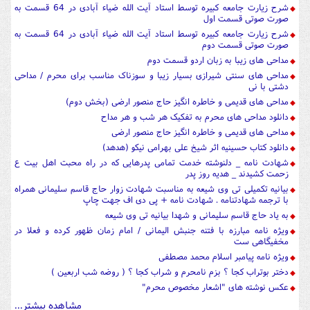
شرح زیارت جامعه کبیره توسط استاد آیت الله ضیاء آبادی در 64 قسمت به
صورت صوتی قسمت اول
شرح زیارت جامعه کبیره توسط استاد آیت الله ضیاء آبادی در 64 قسمت به
صورت صوتی قسمت دوم
مداحی های زیبا به زبان اردو قسمت دوم
مداحی های سنتی شیرازی بسیار زیبا و سوزناک مناسب برای محرم / مداحی
دشتی با نی
مداحی های قدیمی و خاطره انگیز حاج منصور ارضی (بخش دوم)
دانلود مداحی های محرم به تفکیک هر شب و هر مداح
مداحی های قدیمی و خاطره انگیز حاج منصور ارضی
دانلود کتاب حسینیه اثر شیخ علی بهرامی نیکو (هدهد)
شهادت نامه _ دلنوشته خدمت تمامی پدرهایی که در راه محبت اهل بیت ع
زحمت کشیدند _ هدیه روز پدر
بیانیه تکمیلی تی وی شیعه به مناسبت شهادت زوار حاج قاسم سلیمانی همراه
با ترجمه شهادتنامه . شهادت نامه + پی دی اف جهت چاپ
به یاد حاج قاسم سلیمانی و شهدا بیانیه تی وی شیعه
ویژه نامه مبارزه با فتنه جنبش الیمانی / امام زمان ظهور کرده و فعلا در
مخفیگاهی ست
ویژه نامه پیامبر اسلام محمد مصطفی
دختر بوتراب کجا ؟ بزم نامحرم و شراب کجا ؟ ( روضه شب اربعین )
عکس نوشته های "اشعار مخصوص محرم"
مشاهده بیشتر...