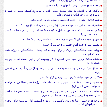
خشکسالی - ترجمه شیعی برجزء 30 قرآن
روضه های حضرت زهرا با نوای میرزا محمدی
ناگفته های اقتصاد ما دکتر محمد حسن قدیری ابیانه پادکست صوتی به همراه
دانلود پی دی اف کتاب و معرفی دکتر
شعرهدهد : یاد در - شعر فاطمیه با محوریت در درب خانه
شعرهدهد : خاکی - مصیت حضرت زهرا - درب سوخته - بازوی شکسته
شعر هدهد : سکوت هارون - دلیل سکوت و خانه نشینی علی ع - خانه نشینی
25 ساله علی ع
متن و صوت و فیلم تفسیر سوره حمد امام خمینی ره در 5 جلسه
تفسیر سوره حمد امام خمینی ره صوتی 5 جلسه
ویژه نامه خشکسالی ایران و رفع چند ماهه بحران خشکسالی / ویژه نامه
بحران کم آبی
عارف سالک ولایی سید علی نجفی : کار پیچیده تر از این است که ما بتوانیم
عمق دل را
بعد از مرگ چه میشود - صحبت سلمان با مرده ای از زبان آسید علی نجفی
یزدی
کتاب عباسیه نوشته شیخ علی بهرامی نیکو( هدهد)
منشور روحانیت + فایل صوتی (پیام امام خمینی(ره) به روحانیون و مراجع
همراه با متن کامل آن)
مداحی مناسب سینه زنی و زنجیر زنی + طبل و سنج مناسب محرم / مداحی
های محمود کریمی با طبل و سنج مناسب محرم
نوحه های بسیار زیبا به زبان پاکستانی ( اردو ) قسمت اول مناسب برای محرم
دعا فراموش نشود