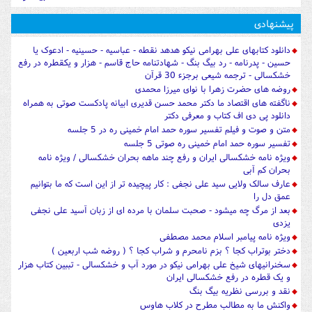
پیشنهادی
دانلود کتابهای علی بهرامی نیکو هدهد نقطه - عباسیه - حسینیه - ادعوک یا
حسین - پدرنامه - رد بیگ بنگ - شهادتنامه حاج قاسم - هزار و یکقطره در رفع
خشکسالی - ترجمه شیعی برجزء 30 قرآن
روضه های حضرت زهرا با نوای میرزا محمدی
ناگفته های اقتصاد ما دکتر محمد حسن قدیری ابیانه پادکست صوتی به همراه
دانلود پی دی اف کتاب و معرفی دکتر
متن و صوت و فیلم تفسیر سوره حمد امام خمینی ره در 5 جلسه
تفسیر سوره حمد امام خمینی ره صوتی 5 جلسه
ویژه نامه خشکسالی ایران و رفع چند ماهه بحران خشکسالی / ویژه نامه
بحران کم آبی
عارف سالک ولایی سید علی نجفی : کار پیچیده تر از این است که ما بتوانیم
عمق دل را
بعد از مرگ چه میشود - صحبت سلمان با مرده ای از زبان آسید علی نجفی
یزدی
ویژه نامه پیامبر اسلام محمد مصطفی
دختر بوتراب کجا ؟ بزم نامحرم و شراب کجا ؟ ( روضه شب اربعین )
سخنرانیهای شیخ علی بهرامی نیکو در مورد آب و خشکسالی - تببین کتاب هزار
و یک قطره در رفع خشکسالی ایران
نقد و بررسی نظریه بیگ بنگ
واکنش ما به مطالب مطرح در کلاب هاوس