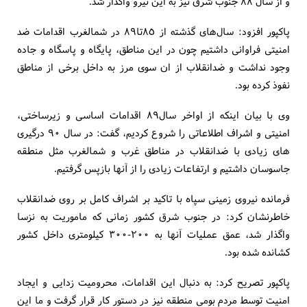
و از سال ٨٨ جنوب شرق نیز به این نیرو واگذار شد.
پاکپور افزود: سال‌های گذشته از ٨٥تا٨٩ در شمالغرب اقدامات ضد
امنیتی فراوانی داشتیم چون در این مناطق، پایگاه و پاسگاه و جاده
وجود نداشت و ضدانقلاب از ان سوی مرز به داخل برخی از مناطق
نفوذ کرده بود.
وی با بیان اینکه از اواخر سال٨٩ اقدامات اساسی و زیرساختی،
امنیتی و اشراف اطلاعاتی را شروع کردیم، گفت: در سال ٩٠ درگیری
های زیادی با ضدانقلاب در مناطق غرب و شمالغرب مثل منطقه
جاسوسان داشتیم و ارتفاعات زیادی را از آنها بازپس گرفتیم.
فرمانده نیروی زمینی سپاه با تاکید بر اشراف کامل بر روی ضدانقلاب
خاطرنشان کرد: در جنوب شرق کشور زمانی که ماموریت به نزسا
واگذار شد، عمق عملیات آنها به ٢٠٠-٣٠٠ کیلومتری داخل کشور
کشانده شده بود.
پاکپور تصریح کرد: به دنبال این اقدامات، محرومیت زدایی و ایجاد
امنیت توسط مردم بومی منطقه نیز در دستور کار قرار گرفت و ما این