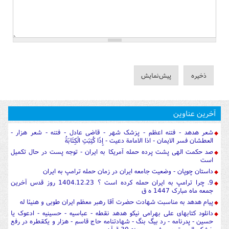
آخرین عناوین
شعر هدهد - فتنه اعظم - پزشک شهر - قاضی عادل - فتنه - شعر هزار -
العطشان فسر الایمان - اذا الامامة دعیت - إِذَا كُتِبَتِ الْكِتَابَةُ
صد حکمت الهی پشت پرده حمله آمریکا به ایران - توجه پست در حال تکمیل
است
داستان چوپان - وضعیت جامعه ایران در زمان حمله ترامپ به ایران
9. چرا ترامپ به ایران حمله کرده است ؟ 1404.12.23 روز قدس آخرین
جمعه ماه مبارک 1447 ه ق
پیام هدهد به مناسبت شهادت حضرت آقا رهبر معظم ایران طوبی و هنیئا له
دانلود کتابهای علی بهرامی نیکو هدهد نقطه - عباسیه - حسینیه - ادعوک یا
حسین - پدرنامه - رد بیگ بنگ - شهادتنامه حاج قاسم - هزار و یکقطره در رفع