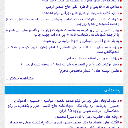
دانلود مداحی های محرم به تفکیک هر شب و هر مداح
مداحی های قدیمی و خاطره انگیز حاج منصور ارضی
دانلود کتاب حسینیه اثر شیخ علی بهرامی نیکو (هدهد)
شهادت نامه _ دلنوشته خدمت تمامی پدرهایی که در راه محبت اهل بیت ع
زحمت کشیدند _ هدیه روز پدر
بیانیه تکمیلی تی وی شیعه به مناسبت شهادت زوار حاج قاسم سلیمانی همراه
با ترجمه شهادتنامه . شهادت نامه + پی دی اف جهت چاپ
به یاد حاج قاسم سلیمانی و شهدا بیانیه تی وی شیعه
ویژه نامه مبارزه با فتنه جنبش الیمانی / امام زمان ظهور کرده و فعلا در
مخفیگاهی ست
ویژه نامه پیامبر اسلام محمد مصطفی
دختر بوتراب کجا ؟ بزم نامحرم و شراب کجا ؟ ( روضه شب اربعین )
عکس نوشته های "اشعار مخصوص محرم"
مشاهده بیشتر...
پیشنهادی
دانلود کتابهای علی بهرامی نیکو هدهد نقطه - عباسیه - حسینیه - ادعوک یا
حسین - پدرنامه - رد بیگ بنگ - شهادتنامه حاج قاسم - هزار و یکقطره در رفع
خشکسالی - ترجمه شیعی برجزء 30 قرآن
روضه های حضرت زهرا با نوای میرزا محمدی
ناگفته های اقتصاد ما دکتر محمد حسن قدیری ابیانه پادکست صوتی به همراه
دانلود پی دی اف کتاب و معرفی دکتر