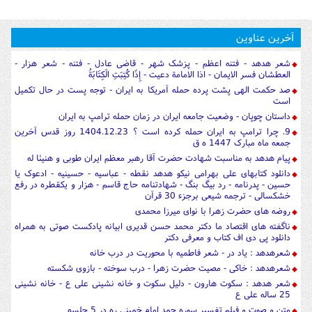
آخرین عناوین
شعر هدهد - فتنه اعظم - پزشک شهر - قاضی عادل - فتنه - شعر هزار -
العطشان فسر الایمان - اذا الامامة دعیت - إِذَا كُتِبَتِ الْكِتَابَةُ
صد حکمت الهی پشت پرده حمله آمریکا به ایران - توجه پست در حال تکمیل
است
داستان چوپان - وضعیت جامعه ایران در زمان حمله ترامپ به ایران
9. چرا ترامپ به ایران حمله کرده است ؟ 1404.12.23 روز قدس آخرین
جمعه ماه مبارک 1447 ه ق
پیام هدهد به مناسبت شهادت حضرت آقا رهبر معظم ایران طوبی و هنیئا له
دانلود کتابهای علی بهرامی نیکو هدهد نقطه - عباسیه - حسینیه - ادعوک یا
حسین - پدرنامه - رد بیگ بنگ - شهادتنامه حاج قاسم - هزار و یکقطره در رفع
خشکسالی - ترجمه شیعی برجزء 30 قرآن
روضه های حضرت زهرا با نوای میرزا محمدی
ناگفته های اقتصاد ما دکتر محمد حسن قدیری ابیانه پادکست صوتی به همراه
دانلود پی دی اف کتاب و معرفی دکتر
شعرهدهد : یاد در - شعر فاطمیه با محوریت در درب خانه
شعرهدهد : خاکی - مصیت حضرت زهرا - درب سوخته - بازوی شکسته
شعر هدهد : سکوت هارون - دلیل سکوت و خانه نشینی علی ع - خانه نشینی
25 ساله علی ع
متن و صوت و فیلم تفسیر سوره حمد امام خمینی ره در 5 جلسه