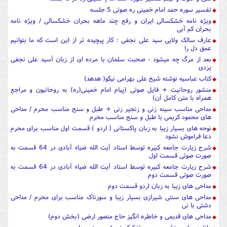
تفسیر سوره حمد امام خمینی ره صوتی 5 جلسه
ویژه نامه خشکسالی ایران و رفع چند ماهه بحران خشکسالی / ویژه نامه
بحران کم آبی
عارف سالک ولایی سید علی نجفی : کار پیچیده تر از این است که ما بتوانیم
عمق دل را
بعد از مرگ چه میشود - صحبت سلمان با مرده ای از زبان آسید علی نجفی
یزدی
کتاب عباسیه نوشته شیخ علی بهرامی نیکو( هدهد)
منشور روحانیت + فایل صوتی (پیام امام خمینی(ره) به روحانیون و مراجع
همراه با متن کامل آن)
مداحی مناسب سینه زنی و زنجیر زنی + طبل و سنج مناسب محرم / مداحی
های محمود کریمی با طبل و سنج مناسب محرم
نوحه های بسیار زیبا به زبان پاکستانی ( اردو ) قسمت اول مناسب برای محرم
دعا فراموش نشود
شرح زیارت جامعه کبیره توسط استاد آیت الله ضیاء آبادی در 64 قسمت به
صورت صوتی قسمت اول
شرح زیارت جامعه کبیره توسط استاد آیت الله ضیاء آبادی در 64 قسمت به
صورت صوتی قسمت دوم
مداحی های زیبا به زبان اردو قسمت دوم
مداحی های سنتی شیرازی بسیار زیبا و سوزناک مناسب برای محرم / مداحی
دشتی با نی
مداحی های قدیمی و خاطره انگیز حاج منصور ارضی (بخش دوم)