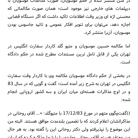
در متن منتشر شده از حکم موسویان، صورت مکالمات موسویان با
دیپلمات های خارجی نیز موجود است؛ همان صورت مکالماتی که
محسنی اژه ای وزیر وقت اطلاعات تاکید داشت که اگر دستگاه قضایی
اجازه دهد، می‌توان برای تنویر افکار عمومی و تائید جاسوس بودن
موسویان، آن‌را منتشر کرد.
اما مکالمه حسین موسویان و متیو گلد کاردار سفارت انگلیس در
تهران یکی از قابل تامل ترین مستندات مطرح شده در حکم دادگاه
است.
در بخشی از حکم دادگاه موسویان مکالمه وی با کاردار وقت سفارت
انگلیس در تهران به شرح زیر آمده است؛ گفت و گویی که در سال 83
و در اوج مذاکرات هسته‌ای میان ایران و سه کشور اروپایی انجام
شده:
((گفت‌وگوی متهم در مورخ 17/12/83 با متیوگلد: «... آقای روحانی در
مذاکراتشان اعلام کردند که با تضمین بلندمدت موافق هستند. البته من
این موضوع را نپذیرفتم ولی دکتر روحانی این را گفته بود. به هر حال
من معتقد هستم آقای روحانی مواردی را با شما مذاکره کرده که ایران