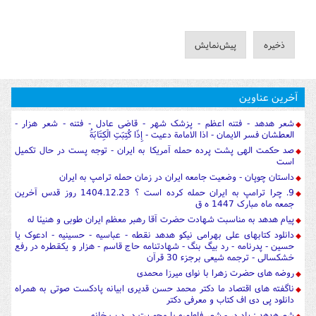
آخرین عناوین
شعر هدهد - فتنه اعظم - پزشک شهر - قاضی عادل - فتنه - شعر هزار -
العطشان فسر الایمان - اذا الامامة دعیت - إِذَا كُتِبَتِ الْكِتَابَةُ
صد حکمت الهی پشت پرده حمله آمریکا به ایران - توجه پست در حال تکمیل
است
داستان چوپان - وضعیت جامعه ایران در زمان حمله ترامپ به ایران
9. چرا ترامپ به ایران حمله کرده است ؟ 1404.12.23 روز قدس آخرین
جمعه ماه مبارک 1447 ه ق
پیام هدهد به مناسبت شهادت حضرت آقا رهبر معظم ایران طوبی و هنیئا له
دانلود کتابهای علی بهرامی نیکو هدهد نقطه - عباسیه - حسینیه - ادعوک یا
حسین - پدرنامه - رد بیگ بنگ - شهادتنامه حاج قاسم - هزار و یکقطره در رفع
خشکسالی - ترجمه شیعی برجزء 30 قرآن
روضه های حضرت زهرا با نوای میرزا محمدی
ناگفته های اقتصاد ما دکتر محمد حسن قدیری ابیانه پادکست صوتی به همراه
دانلود پی دی اف کتاب و معرفی دکتر
شعرهدهد : یاد در - شعر فاطمیه با محوریت در درب خانه