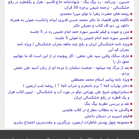
حسین - پدرنامه - رد بیگ بنگ - شهادتنامه حاج قاسم - هزار و یکقطره در رفع
خشکسالی - ترجمه شیعی برجزء 30 قرآن
روضه های حضرت زهرا با نوای میرزا محمدی
ناگفته های اقتصاد ما دکتر محمد حسن قدیری ابیانه پادکست صوتی به همراه
دانلود پی دی اف کتاب و معرفی دکتر
متن و صوت و فیلم تفسیر سوره حمد امام خمینی ره در 5 جلسه
تفسیر سوره حمد امام خمینی ره صوتی 5 جلسه
ویژه نامه خشکسالی ایران و رفع چند ماهه بحران خشکسالی / ویژه نامه
بحران کم آبی
عارف سالک ولایی سید علی نجفی : کار پیچیده تر از این است که ما بتوانیم
عمق دل را
بعد از مرگ چه میشود - صحبت سلمان با مرده ای از زبان آسید علی نجفی
یزدی
ویژه نامه پیامبر اسلام محمد مصطفی
دختر بوتراب کجا ؟ بزم نامحرم و شراب کجا ؟ ( روضه شب اربعین )
سخنرانیهای شیخ علی بهرامی نیکو در مورد آب و خشکسالی - تببین کتاب هزار
و یک قطره در رفع خشکسالی ایران
نقد و بررسی نظریه بیگ بنگ
واکنش ما به مطالب مطرح در کلاب هاوس
فیلم اسیری در دستان داعش
مجموعه چهل پوستر خاطرات اربعین، بزرگترین و مقدسترین اجتماع بشری