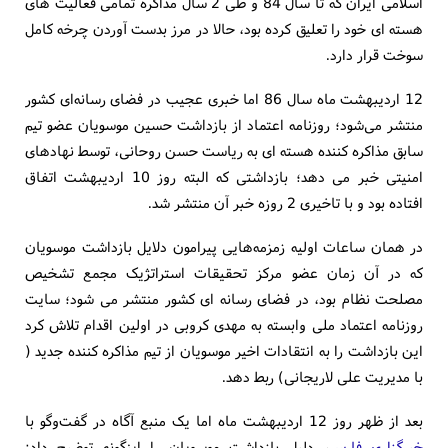
اسلامی ایران که تا سال 84 و طی 2 سال مذاکره تمامی فعالیت های
هسته ای خود را تعلیق کرده بود، حالا در مرز بدست آوردن چرخه کامل
سوخت قرار دارد.
12 اردیبهشت ماه سال 86 اما خبری عجیب در فضای رسانه‌ای کشور
منتشر می‌شود؛ روزنامه اعتماد از بازداشت حسین موسویان عضو تیم
سابق مذاکره کننده هسته ای به ریاست حسن روحانی، توسط نهادهای
امنیتی خبر می دهد؛ بازداشتی که البته روز 10 اردیبهشت اتفاق
افتاده بود و با تاخیری 2 روزه خبر آن منتشر شد.
در همان ساعات اولیه زمزمه‌هایی پیرامون دلایل بازداشت موسویان
که در آن زمان عضو مرکز تحقیقات استراتژیک مجمع تشخیص
مصلحت نظام بود، در فضای رسانه ای کشور منتشر می شود؛ سایت
روزنامه اعتماد ملی وابسته به مهدی کروبی در اولین اقدام تلاش کرد
این بازداشت را به انتقادات اخیر موسویان از تیم مذاکره کننده جدید (
با مدیریت علی لاریجانی) ربط دهد.
بعد از ظهر روز 12 اردیبهشت ماه اما یک منبع آگاه در گفت‌و‌گو با
خبرگزاری فارس
، دلیل بازداشت موسویان را اینگونه توضیح داد: