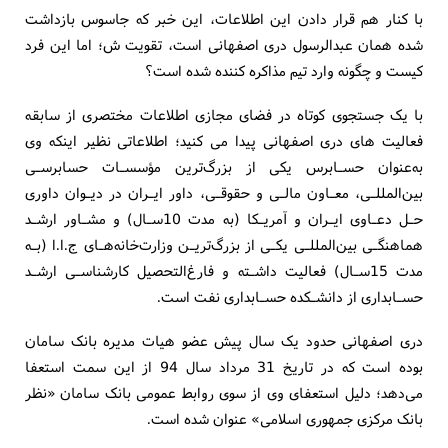
با کنار هم قرار دادن این اطلاعات، این خبر که جاسوس بازداشت
شده همان عبدالرسول دری اصفهانی است، تقویت ش؛ اما این فرد
کیست و چگونه وارد تیم مذاکره کننده شده است؟
با یک جستجوی کوتاه در فضای مجازی اطلاعات مختصری از سابقه
فعالیت های دری اصفهانی پیدا می کنید؛ اطلاعاتی نظیر اینکه وی
به‌عنوان حسـابرس یکی از بزرگ‌ترین مؤسسـات حسابرسـی
بین‌المللـی، معـاون مالـی و حقوقـی، داور ایـران در دیـوان داوری
حـل دعـاوی ایـران و آمریـکا (به مدت 10‌سـال) و مشـاور ارشـد
هماهنگـی بین‌المللـی یکـی از بزرگ‌تریـن وزارت‌خانه‌هـای ج.ا.ا (بـه
مدت 15‌سـال) فعالیت داشـته‌ و فارغ‌التحصیل کارشناسـی ارشـد
حسـابداری از دانشـکده حسـابداری نفت است.
دری اصفهانی حدود یک سال پیش عضو هیات مدیره بانک سامان
بوده است که در تاریخ 31 مرداد سال 94 از این سمت استعفا
می‌دهد؛ دلیل استعفای وی از سوی روابط عمومی بانک سامان «نظر
بانک مرکزی جمهوری اسلامی» عنوان شده است.