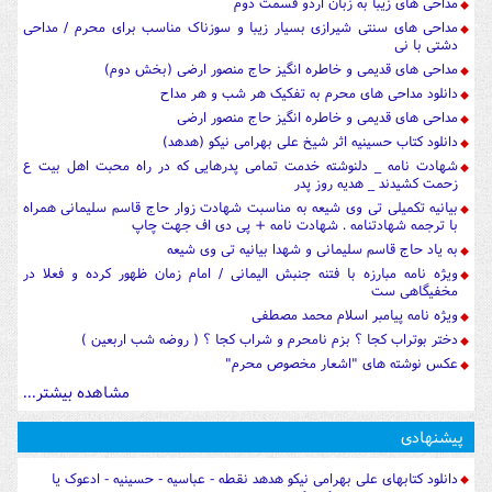
مداحی های زیبا به زبان اردو قسمت دوم
مداحی های سنتی شیرازی بسیار زیبا و سوزناک مناسب برای محرم / مداحی
دشتی با نی
مداحی های قدیمی و خاطره انگیز حاج منصور ارضی (بخش دوم)
دانلود مداحی های محرم به تفکیک هر شب و هر مداح
مداحی های قدیمی و خاطره انگیز حاج منصور ارضی
دانلود کتاب حسینیه اثر شیخ علی بهرامی نیکو (هدهد)
شهادت نامه _ دلنوشته خدمت تمامی پدرهایی که در راه محبت اهل بیت ع
زحمت کشیدند _ هدیه روز پدر
بیانیه تکمیلی تی وی شیعه به مناسبت شهادت زوار حاج قاسم سلیمانی همراه
با ترجمه شهادتنامه . شهادت نامه + پی دی اف جهت چاپ
به یاد حاج قاسم سلیمانی و شهدا بیانیه تی وی شیعه
ویژه نامه مبارزه با فتنه جنبش الیمانی / امام زمان ظهور کرده و فعلا در
مخفیگاهی ست
ویژه نامه پیامبر اسلام محمد مصطفی
دختر بوتراب کجا ؟ بزم نامحرم و شراب کجا ؟ ( روضه شب اربعین )
عکس نوشته های "اشعار مخصوص محرم"
مشاهده بیشتر...
پیشنهادی
دانلود کتابهای علی بهرامی نیکو هدهد نقطه - عباسیه - حسینیه - ادعوک یا