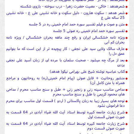
شعرهدهد : خاکی - مصیت حضرت زهرا - درب سوخته - بازوی شکسته
شعر هدهد : سکوت هارون - دلیل سکوت و خانه نشینی علی ع - خانه نشینی
25 ساله علی ع
متن و صوت و فیلم تفسیر سوره حمد امام خمینی ره در 5 جلسه
تفسیر سوره حمد امام خمینی ره صوتی 5 جلسه
ویژه نامه خشکسالی ایران و رفع چند ماهه بحران خشکسالی / ویژه نامه
بحران کم آبی
عارف سالک ولایی سید علی نجفی : کار پیچیده تر از این است که ما بتوانیم
عمق دل را
بعد از مرگ چه میشود - صحبت سلمان با مرده ای از زبان آسید علی نجفی
یزدی
کتاب عباسیه نوشته شیخ علی بهرامی نیکو( هدهد)
منشور روحانیت + فایل صوتی (پیام امام خمینی(ره) به روحانیون و مراجع
همراه با متن کامل آن)
مداحی مناسب سینه زنی و زنجیر زنی + طبل و سنج مناسب محرم / مداحی
های محمود کریمی با طبل و سنج مناسب محرم
نوحه های بسیار زیبا به زبان پاکستانی ( اردو ) قسمت اول مناسب برای محرم
دعا فراموش نشود
شرح زیارت جامعه کبیره توسط استاد آیت الله ضیاء آبادی در 64 قسمت به
صورت صوتی قسمت اول
شرح زیارت جامعه کبیره توسط استاد آیت الله ضیاء آبادی در 64 قسمت به
صورت صوتی قسمت دوم