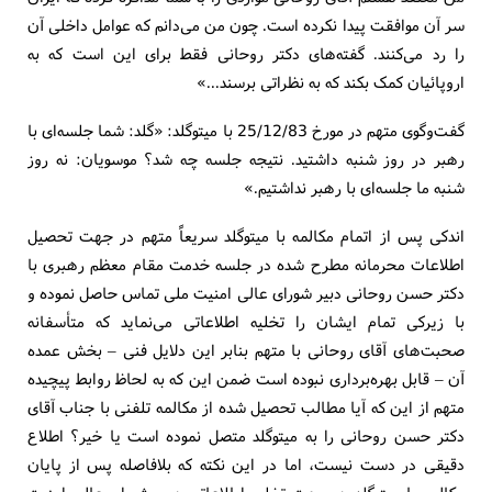
سر آن موافقت پیدا نکرده است. چون من می‌دانم که عوامل داخلی آن
را رد می‌کنند. گفته‌های دکتر روحانی فقط برای این است که به
اروپائیان کمک بکند که به نظراتی برسند...»
گفت‌وگوی متهم در مورخ 25/12/83 با میتوگلد: «گلد: شما جلسه‌ای با
رهبر در روز شنبه داشتید. نتیجه جلسه چه شد؟ موسویان: نه روز
شنبه ما جلسه‌ای با رهبر نداشتیم.»
اندکی پس از اتمام مکالمه با میتوگلد سریعاً متهم در جهت تحصیل
اطلاعات محرمانه مطرح شده در جلسه خدمت مقام معظم رهبری با
دکتر حسن روحانی دبیر شورای عالی امنیت ملی تماس حاصل نموده و
با زیرکی تمام ایشان را تخلیه اطلاعاتی می‌نماید که متأسفانه
صحبت‌های آقای روحانی با متهم بنابر این دلایل فنی – بخش عمده
آن – قابل بهره‌برداری نبوده است ضمن این که به لحاظ روابط پیچیده
متهم از این که آیا مطالب تحصیل شده از مکالمه تلفنی با جناب آقای
دکتر حسن روحانی را به میتوگلد متصل نموده است یا خیر؟ اطلاع
دقیقی در دست نیست، اما در این نکته که بلافاصله پس از پایان