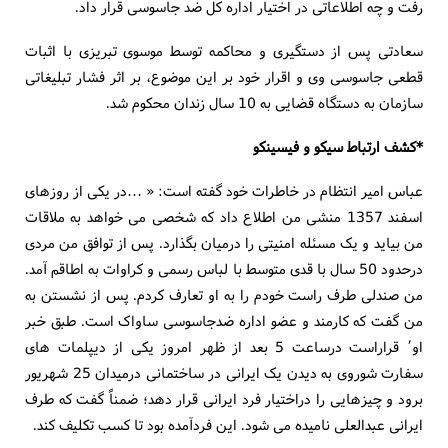
رفت و چه اطلاعاتی در اختیار اداره کل ضد جاسوسی قرار داد.
سعادتی پس از دستگیری و محاکمه توسط موسوی تبریزی با اثبات
قطعی جاسوسی وی و اقرار خود بر این موضوع، بر اثر فشار تبلیغاتی
سازمان به دستگاه قضایی به 10 سال زندان محکوم شد.
*کشف ارتباط سیکو و فیسینکو
عباس امیر انتظام در خاطرات خود گفته است: « …در یکی از روزهای
اسفند 1357 منشی من اطلاع داد که شخصی می خواهد به ملاقات
من بیاید و یک مسئله امنیتی را درمیان بگذارد. پس از توافق من مردی
درحدود 50 سال با قدی متوسط با لباس رسمی و کراوات به اطاقم آمد.
من صندلی طرف راست خودم را به او تعارف کردم. پس از نشستن به
من گفت که کارمند و عضو اداره ضدجاسوسی ساواک است. طبق خبر
او٬ قراراست درساعت 5 بعد از ظهر امروز یکی از دیپلمات های
سفارت شوروی به دیدن یک ایرانی در ساختمانی درمیدان 25 شهریور
برود و چیزهایی را دراختیار فرد ایرانی قرار دهد؛ ضمناً گفت که طرف
ایرانی عبدالعلی نامیده می شود. این فردآمده بود تا کسب تکلیف کند.