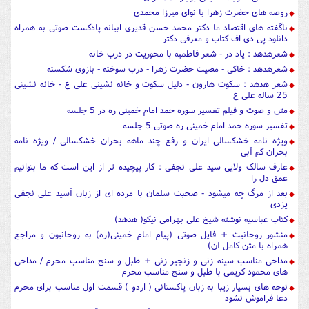
روضه های حضرت زهرا با نوای میرزا محمدی
ناگفته های اقتصاد ما دکتر محمد حسن قدیری ابیانه پادکست صوتی به همراه
دانلود پی دی اف کتاب و معرفی دکتر
شعرهدهد : یاد در - شعر فاطمیه با محوریت در درب خانه
شعرهدهد : خاکی - مصیت حضرت زهرا - درب سوخته - بازوی شکسته
شعر هدهد : سکوت هارون - دلیل سکوت و خانه نشینی علی ع - خانه نشینی
25 ساله علی ع
متن و صوت و فیلم تفسیر سوره حمد امام خمینی ره در 5 جلسه
تفسیر سوره حمد امام خمینی ره صوتی 5 جلسه
ویژه نامه خشکسالی ایران و رفع چند ماهه بحران خشکسالی / ویژه نامه
بحران کم آبی
عارف سالک ولایی سید علی نجفی : کار پیچیده تر از این است که ما بتوانیم
عمق دل را
بعد از مرگ چه میشود - صحبت سلمان با مرده ای از زبان آسید علی نجفی
یزدی
کتاب عباسیه نوشته شیخ علی بهرامی نیکو( هدهد)
منشور روحانیت + فایل صوتی (پیام امام خمینی(ره) به روحانیون و مراجع
همراه با متن کامل آن)
مداحی مناسب سینه زنی و زنجیر زنی + طبل و سنج مناسب محرم / مداحی
های محمود کریمی با طبل و سنج مناسب محرم
نوحه های بسیار زیبا به زبان پاکستانی ( اردو ) قسمت اول مناسب برای محرم
دعا فراموش نشود