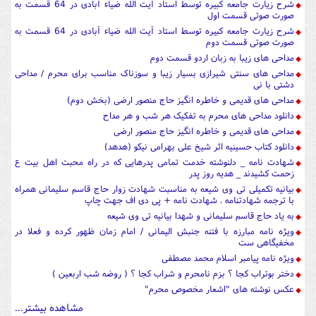
شرح زیارت جامعه کبیره توسط استاد آیت الله ضیاء آبادی در 64 قسمت به
صورت صوتی قسمت اول
شرح زیارت جامعه کبیره توسط استاد آیت الله ضیاء آبادی در 64 قسمت به
صورت صوتی قسمت دوم
مداحی های زیبا به زبان اردو قسمت دوم
مداحی های سنتی شیرازی بسیار زیبا و سوزناک مناسب برای محرم / مداحی
دشتی با نی
مداحی های قدیمی و خاطره انگیز حاج منصور ارضی (بخش دوم)
دانلود مداحی های محرم به تفکیک هر شب و هر مداح
مداحی های قدیمی و خاطره انگیز حاج منصور ارضی
دانلود کتاب حسینیه اثر شیخ علی بهرامی نیکو (هدهد)
شهادت نامه _ دلنوشته خدمت تمامی پدرهایی که در راه محبت اهل بیت ع
زحمت کشیدند _ هدیه روز پدر
بیانیه تکمیلی تی وی شیعه به مناسبت شهادت زوار حاج قاسم سلیمانی همراه
با ترجمه شهادتنامه . شهادت نامه + پی دی اف جهت چاپ
به یاد حاج قاسم سلیمانی و شهدا بیانیه تی وی شیعه
ویژه نامه مبارزه با فتنه جنبش الیمانی / امام زمان ظهور کرده و فعلا در
مخفیگاهی ست
ویژه نامه پیامبر اسلام محمد مصطفی
دختر بوتراب کجا ؟ بزم نامحرم و شراب کجا ؟ ( روضه شب اربعین )
عکس نوشته های "اشعار مخصوص محرم"
مشاهده بیشتر...