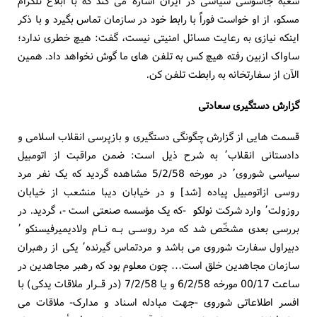
شعبه جاسوسی سیاسی در ایران اشاره می کند که با ابلاغ تلگرام
مسکو، از او خواست فوراً با رابط خود در سازمان تماس بگیرد و با ذکر
اینکه نیازی به رعایت مسائل امنیتی نیست، گفت: هیچ خطری ندارد؛
ساواک ازبین رفته هیچ کس به تلفن های ما گوش نخواهد داد. همین
الآن از سفارتخانه به رابطت تلفن کن.
گزارش دستگیری سعادتی
قسمت هایی از گزارش چگونگی دستگیری و بازپرسی انقلاب اسلامی و
دادستانی انقلاب٬ به شرح ذیل است: ضمن مراقبت از اتومبیل
سیاسی شوروی٬ در مورخه 5/2/58 مشاهده گردید که یک نفر مرد
روسی ازاتومبیل پیاده [شد] و در خیابان دیبا منشعب از خیابان
روزولت٬ وارد شرکت نولکو -که یک مؤسسه صنعتی است -، گردید. در
بررسی بعدی مشخّص شد که مرد روسـی بـه نـام ولادیمیرفیسنکو ٬
دبیراول سفارت شوروی می باشد و مردتماس گیرنده٬ یکی از رهبران
سازمان مجاهدین خلق است… چون معلوم بود که رهبر مجاهدین در
ساعت 00/17 مورخه 6/2/58 و یا 7/2/58 (در قـرار ملاقات یدکی) با
افسر اطلاعاتی شوروی -جهت مبادله اسناد و مدارک- ملاقات می