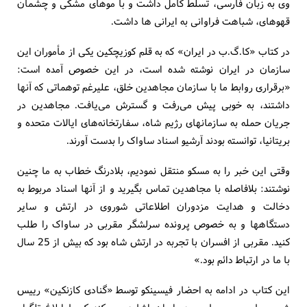
وی به زبان فارسی، تسلط کامل داشت و با موهای مشکی و چشمان
قهوه‏ای، شباهت فراوانی به ایرانی ها داشت.
در کتاب «کا.گ.ب در ایران» که به قلم کوزیچکین یکی از مأموران این
سازمان در ایران نوشته شده است، در این خصوص آمده است:
«برقراری روابط ما با سازمان مجاهدین خلق، علیرغم توهماتی که آنها
داشتند، به خوبی پیش می‌‏رفت و گسترش می‏‌یافت. مجاهدین در
جریان حمله به سازمانهای رژیم شاه، سفارتخانه‏‌های ایالات متحده و
بریتانیا، توانسته بودند آرشیو اسناد ساواک را بدست آورند.
وقتی این خبر را به مسکو منتقل نمودیم، بلادرنگ خطاب به ما چنین
نوشتند: بلافاصله با مجاهدین تماس بگیرید و از آنها اسناد مربوط به
دخالت و هدایت مزدوران اطلاعاتی شوروی در ارتش و سایر
دستگاهها و به خصوص پرونده سرلشگر مقربی در ساواک را طلب
کنید. مقربی از افسران با تجربه در ارتش شاه بود که بیش از 25 سال
با ما در ارتباط دائم بود.»
این کتاب در ادامه به احضار فیسینکو توسط «گنادی کازنکین» رییس