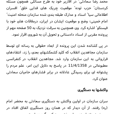
محمد رضا سعادتی٬ در اقاریر خود به طرح مسائلی همچون مسئله
کردستان٬ حزب توده٬ موقعیت چریک های فدایی خلق٬ افسران
اطلاعاتی سیا٬ اسناد و مدارک طبقه بندی شده سازمان منحله امنیت٬
امام خمینی؛ وضع و موقعیت ایشان در ایران، درملاقات های خود با
فیسنکو٬ اشاره کرد. وی همچنین به سرقت نزدیک به 50 صفحه مهم از
پرونده مقربی از اسناد دادستانی و تحویل آن به شوروی اقرار نمود.
در پی کشانده شدن این پرونده از ابعاد حقوقی به رسانه ای توسط
سازمان مجاهدین انقلاب که کلید کشمکشهای بعدی را زد، انتقادهای
فراروانی به این سازمان وارد شد. مجاهدین انقلاب در کنفرانسی
مطبوعاتی در 11/4/1358 در پاسخ به دلایل این امر، علم مردم را
پشتوانه ای برای رسیدگی عادلانه در برابر فشارهای حامیان سعادتی
عنوان کرد.
واکنشها به دستگیری
سران سازمان در اولین واکنش به دستگیری سعادتی به محضر امام
(ره) رفتند. از آن دیدار که در همان روز دستگیری اتفاق افتاد در