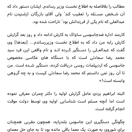
مطالب را بلافاصله به اطلاع نخست وزیر رساندم. ایشان دستور داد که
آن شـخص مسـئله را تعقیب کند٬ ولی آقای بازرگان ازشنیدن نام
عبدالعلی که نام یکی از فرزندانش بود٬ ناراحت شده بود.
کارمند اداره ضدجاسوسی ساواک به کارش ادامه داد و روز بعد گزارش
کارش رابه من داد که به اطلاع نخست وزیررساندم… [بعدها] وی
گفت که عبدالعـلی را دسـتگیر کـرده انـد و نام واقعی این فرد سید
محمد رضا سعادتی است که با دستگاه های عکاسی مخصوص
جاسوسی که ازدیپلمات روسی دریافت کرده، دستگیر شـده است. من
تا آن روز نمی دانستم که محمد رضا سعادتی کیست و به چه گروهی
وابسته است!»
البته ابراهیم یزدی عامل گزارش اولیه را دکتر چمران معرفی نموده
است اما آنچه مسلم است شناسایی اولیه وی توسط دولت موقت
انجام گرفته است.
چگونگی دستگیری این جاسوس بلندپایه، همچون مقربی همچنان
برای شوروی به صورت یک معما باقی مانده بود تا به جای حل معمای