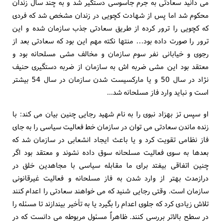
مى دانید سعادتى به جرم جاسوسى دستگیر شد و به چند سال زندان
محکوم شد اما پس از شهادت کچویى در زندان مشخص شد که فردى
که کچویى را ترور کرده از طریق سعادتى جذب سازمان شده و این
ترور را صورت داده بود… منتها نکته مهم این بود که سعادتى بعد از
رجوى و خیابانى نفر سوم سازمان و مخالف مشى مسلحانه بود و
معتقد بود این مشى ضربه اش به سازمان از ضربه دستگیرى حنیف
نژاد در سال 50 و یا مارکسیست شدن سازمان در سال 54 بیشتر
است و نباید وارد فاز مسلحانه شد...
او سپس تز بهزاد نبوی را به نام شهید رجایی چنین بیان می کند: با
زنده ماندن سعادتى مى توان در سازمان خط فعالیت سیاسى را به جاى
فاز نظامى تقویت کرد و یا باعث ایجاد انشعابى در سازمان شد که
بعدها به سوى فعالیت مسلحانه سوق داده نشوند و معتقد بود اگر
چنین اتفاقى بیفتد براى ما مقابله سیاسى با مجاهدین خلق در
درازمدت بهتر از وارد شدن به فاز مسلحانه و فعالیت غیرقانونى
سازمان است. وقتى رجایى شنید که مى خواهند سعادتى را اعدام کنند
تلاش زیادى کرد که جلوى اعدام را بگیرد یا به تأخیر بیندازند تا مسئله را
در سطح بالاتر بررسى کنند. ظاهراً مسئول مربوطه مى دانست که در