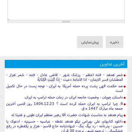
آخرین عناوین
شعر هدهد - فتنه اعظم - پزشک شهر - قاضی عادل - فتنه - شعر هزار -
العطشان فسر الایمان - اذا الامامة دعیت - إِذَا كُتِبَتِ الْكِتَابَةُ
صد حکمت الهی پشت پرده حمله آمریکا به ایران - توجه پست در حال تکمیل
است
داستان چوپان - وضعیت جامعه ایران در زمان حمله ترامپ به ایران
9. چرا ترامپ به ایران حمله کرده است ؟ 1404.12.23 روز قدس آخرین
جمعه ماه مبارک 1447 ه ق
پیام هدهد به مناسبت شهادت حضرت آقا رهبر معظم ایران طوبی و هنیئا له
دانلود کتابهای علی بهرامی نیکو هدهد نقطه - عباسیه - حسینیه - ادعوک یا
حسین - پدرنامه - رد بیگ بنگ - شهادتنامه حاج قاسم - هزار و یکقطره در رفع
خشکسالی - ترجمه شیعی برجزء 30 قرآن