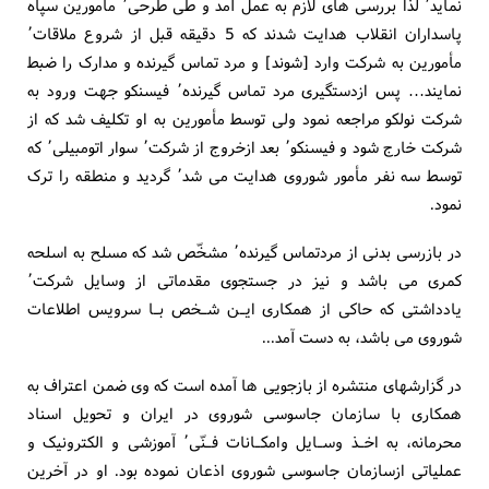
نماید٬ لذا بررسی های لازم به عمل آمد و طی طرحی٬ مأمورین سپاه
پاسداران انقلاب هدایت شدند که 5 دقیقه قبل از شروع ملاقات٬
مأمورین به شرکت وارد [شوند] و مرد تماس گیرنده و مدارک را ضبط
نمایند… پس ازدستگیری مرد تماس گیرنده٬ فیسنکو جهت ورود به
شرکت نولکو مراجعه نمود ولی توسط مأمورین به او تکلیف شد که از
شرکت خارج شود و فیسنکو٬ بعد ازخروج از شرکت٬ سوار اتومبیلی٬ که
توسط سه نفر مأمور شوروی هدایت می شد٬ گردید و منطقه را ترک
نمود.
در بازرسی بدنی از مردتماس گیرنده٬ مشخّص شد که مسلح به اسلحه
کمری می باشد و نیز در جستجوی مقدماتی از وسایل شرکت٬
یادداشتی که حاکی از همکاری ایـن شـخص بـا سرویس اطلاعات
شوروی می باشد، به دست آمد...
در گزارشهای منتشره از بازجویی ها آمده است که وی ضمن اعتراف به
همکاری با سازمان جاسوسی شوروی در ایران و تحویل اسناد
محرمانه، به اخـذ وسـایل وامکـانات فـنّی٬ آموزشی و الکترونیک و
عملیاتی ازسازمان جاسوسی شوروی اذعان نموده بود. او در آخرین