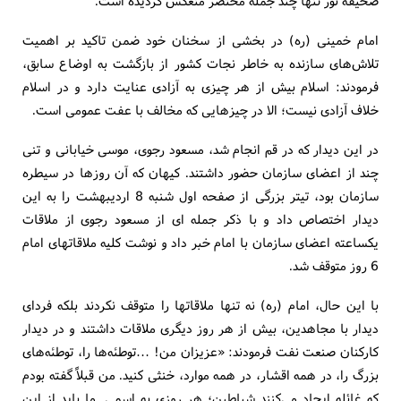
صحیفه نور تنها چند جمله مختصر منعکس گردیده است.
امام خمینی (ره) در بخشی از سخنان خود ضمن تاکید بر اهمیت
تلاش‌های سازنده به خاطر نجات کشور از بازگشت به اوضاع سابق،
فرمودند: اسلام بیش از هر چیزی به آزادی عنایت دارد و در اسلام
خلاف آزادی نیست؛ الا در چیزهایی که مخالف با عفت عمومی است.
در این دیدار که در قم انجام شد، مسعود رجوی، موسی خیابانی و تنی
چند از اعضای سازمان حضور داشتند. کیهان که آن روزها در سیطره
سازمان بود، تیتر بزرگی از صفحه اول شنبه 8 اردیبهشت را به این
دیدار اختصاص داد و با ذکر جمله ای از مسعود رجوی از ملاقات
یکساعته اعضای سازمان با امام خبر داد و نوشت کلیه ملاقاتهای امام
6 روز متوقف شد.
با این حال، امام (ره) نه تنها ملاقاتها را متوقف نکردند بلکه فردای
دیدار با مجاهدین، بیش از هر روز دیگری ملاقات داشتند و در دیدار
کارکنان صنعت نفت فرمودند: «عزیزان من! …توطئه‌ها را، توطئه‌های
بزرگ را، در همه اقشار، در همه موارد، خنثی کنید. من قبلاً گفته بودم
که غائله ایجاد می‌کنند شیاطین؛ هر روزی به اسمی. ما باید از این