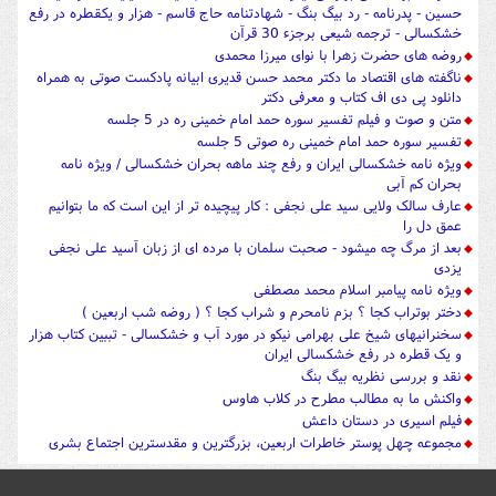
حسین - پدرنامه - رد بیگ بنگ - شهادتنامه حاج قاسم - هزار و یکقطره در رفع
خشکسالی - ترجمه شیعی برجزء 30 قرآن
روضه های حضرت زهرا با نوای میرزا محمدی
ناگفته های اقتصاد ما دکتر محمد حسن قدیری ابیانه پادکست صوتی به همراه
دانلود پی دی اف کتاب و معرفی دکتر
متن و صوت و فیلم تفسیر سوره حمد امام خمینی ره در 5 جلسه
تفسیر سوره حمد امام خمینی ره صوتی 5 جلسه
ویژه نامه خشکسالی ایران و رفع چند ماهه بحران خشکسالی / ویژه نامه
بحران کم آبی
عارف سالک ولایی سید علی نجفی : کار پیچیده تر از این است که ما بتوانیم
عمق دل را
بعد از مرگ چه میشود - صحبت سلمان با مرده ای از زبان آسید علی نجفی
یزدی
ویژه نامه پیامبر اسلام محمد مصطفی
دختر بوتراب کجا ؟ بزم نامحرم و شراب کجا ؟ ( روضه شب اربعین )
سخنرانیهای شیخ علی بهرامی نیکو در مورد آب و خشکسالی - تببین کتاب هزار
و یک قطره در رفع خشکسالی ایران
نقد و بررسی نظریه بیگ بنگ
واکنش ما به مطالب مطرح در کلاب هاوس
فیلم اسیری در دستان داعش
مجموعه چهل پوستر خاطرات اربعین، بزرگترین و مقدسترین اجتماع بشری