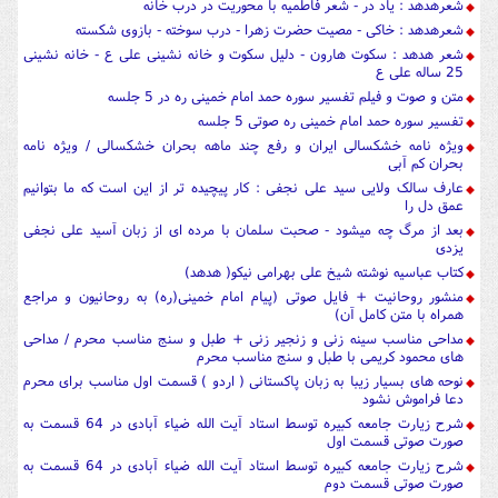
شعرهدهد : یاد در - شعر فاطمیه با محوریت در درب خانه
شعرهدهد : خاکی - مصیت حضرت زهرا - درب سوخته - بازوی شکسته
شعر هدهد : سکوت هارون - دلیل سکوت و خانه نشینی علی ع - خانه نشینی
25 ساله علی ع
متن و صوت و فیلم تفسیر سوره حمد امام خمینی ره در 5 جلسه
تفسیر سوره حمد امام خمینی ره صوتی 5 جلسه
ویژه نامه خشکسالی ایران و رفع چند ماهه بحران خشکسالی / ویژه نامه
بحران کم آبی
عارف سالک ولایی سید علی نجفی : کار پیچیده تر از این است که ما بتوانیم
عمق دل را
بعد از مرگ چه میشود - صحبت سلمان با مرده ای از زبان آسید علی نجفی
یزدی
کتاب عباسیه نوشته شیخ علی بهرامی نیکو( هدهد)
منشور روحانیت + فایل صوتی (پیام امام خمینی(ره) به روحانیون و مراجع
همراه با متن کامل آن)
مداحی مناسب سینه زنی و زنجیر زنی + طبل و سنج مناسب محرم / مداحی
های محمود کریمی با طبل و سنج مناسب محرم
نوحه های بسیار زیبا به زبان پاکستانی ( اردو ) قسمت اول مناسب برای محرم
دعا فراموش نشود
شرح زیارت جامعه کبیره توسط استاد آیت الله ضیاء آبادی در 64 قسمت به
صورت صوتی قسمت اول
شرح زیارت جامعه کبیره توسط استاد آیت الله ضیاء آبادی در 64 قسمت به
صورت صوتی قسمت دوم