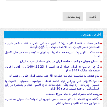
آخرین عناوین
شعر هدهد - فتنه اعظم - پزشک شهر - قاضی عادل - فتنه - شعر هزار -
العطشان فسر الایمان - اذا الامامة دعیت - إِذَا كُتِبَتِ الْكِتَابَةُ
صد حکمت الهی پشت پرده حمله آمریکا به ایران - توجه پست در حال تکمیل
است
داستان چوپان - وضعیت جامعه ایران در زمان حمله ترامپ به ایران
9. چرا ترامپ به ایران حمله کرده است ؟ 1404.12.23 روز قدس آخرین
جمعه ماه مبارک 1447 ه ق
پیام هدهد به مناسبت شهادت حضرت آقا رهبر معظم ایران طوبی و هنیئا له
دانلود کتابهای علی بهرامی نیکو هدهد نقطه - عباسیه - حسینیه - ادعوک یا
حسین - پدرنامه - رد بیگ بنگ - شهادتنامه حاج قاسم - هزار و یکقطره در رفع
خشکسالی - ترجمه شیعی برجزء 30 قرآن
روضه های حضرت زهرا با نوای میرزا محمدی
ناگفته های اقتصاد ما دکتر محمد حسن قدیری ابیانه پادکست صوتی به همراه
دانلود پی دی اف کتاب و معرفی دکتر