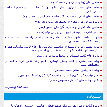
مداحی های زیبا به زبان اردو قسمت دوم
مداحی های سنتی شیرازی بسیار زیبا و سوزناک مناسب برای محرم / مداحی
دشتی با نی
مداحی های قدیمی و خاطره انگیز حاج منصور ارضی (بخش دوم)
دانلود مداحی های محرم به تفکیک هر شب و هر مداح
مداحی های قدیمی و خاطره انگیز حاج منصور ارضی
دانلود کتاب حسینیه اثر شیخ علی بهرامی نیکو (هدهد)
شهادت نامه _ دلنوشته خدمت تمامی پدرهایی که در راه محبت اهل بیت ع
زحمت کشیدند _ هدیه روز پدر
بیانیه تکمیلی تی وی شیعه به مناسبت شهادت زوار حاج قاسم سلیمانی همراه
با ترجمه شهادتنامه . شهادت نامه + پی دی اف جهت چاپ
به یاد حاج قاسم سلیمانی و شهدا بیانیه تی وی شیعه
ویژه نامه مبارزه با فتنه جنبش الیمانی / امام زمان ظهور کرده و فعلا در
مخفیگاهی ست
ویژه نامه پیامبر اسلام محمد مصطفی
دختر بوتراب کجا ؟ بزم نامحرم و شراب کجا ؟ ( روضه شب اربعین )
عکس نوشته های "اشعار مخصوص محرم"
مشاهده بیشتر...
پیشنهادی
دانلود کتابهای علی بهرامی نیکو هدهد نقطه - عباسیه - حسینیه - ادعوک یا