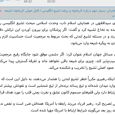
68:42
00:00
رانی بسیار مهم درباره تاریخچه و ریشه تشیع انگلیسی / فایل صوتی تاریخچه تشیعه
د
ی
 سیدافقهی در همایش اسلام ناب، وحدت اسلامی مبحث تشیع انگلیسی را
ه به نخاع تشبیه کرد و گفت: اگر پزشکان برای بیرون آوردن این ترکش دقت 
رند و در مسئله تشیع لندنی که بحث مربوط به مرجعیت است حساسیت لازم ر
ی به پیکره شیعه وارد می‌شود.
مسائل جهان اسلام عنوان کرد: اگر دشمن موفق شود جایگاه رفیع مرجعیت 
یب‌پذیر کند، چیزی برای شیعه باقی نخواهد ماند و تفرقه گسترش پیدا می‌کن
عمود اصلی تشیع را تخریب و شکننده می‌کند.
ینکه رهبری مکرراً خطر تشیع لندنی را هشدار می‌دهند، به دلیل این است که آن‌
وارد میدان شده‌اند و تیغ رسانه برنده‌تر از تیغ شمشیر است و نفوذش بیشتر
تباط دارد ولی قلم‌های مسموم کانون عشق و نفرت یعنی قلب را مورد هدف قرار
تصریح کرد: رهبر فریاد می‌زند رابطه با آمریکا همه‌اش ضرر است و نفعی ندا
د روز بعد می‌گویند شرایط ارتباط با امریکا مهیا شده است.