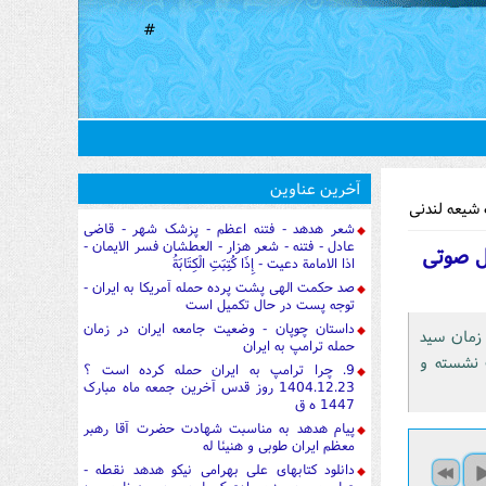
#
آخرین عناوین
 شیعه لندنی
شعر هدهد - فتنه اعظم - پزشک شهر - قاضی
عادل - فتنه - شعر هزار - العطشان فسر الایمان -
ل صوتی
اذا الامامة دعیت - إِذَا كُتِبَتِ الْكِتَابَةُ
صد حکمت الهی پشت پرده حمله آمریکا به ایران -
توجه پست در حال تکمیل است
داستان چوپان - وضعیت جامعه ایران در زمان
 زمان سید
حمله ترامپ به ایران
 نشسته و
9. چرا ترامپ به ایران حمله کرده است ؟
1404.12.23 روز قدس آخرین جمعه ماه مبارک
1447 ه ق
پیام هدهد به مناسبت شهادت حضرت آقا رهبر
معظم ایران طوبی و هنیئا له
دانلود کتابهای علی بهرامی نیکو هدهد نقطه -