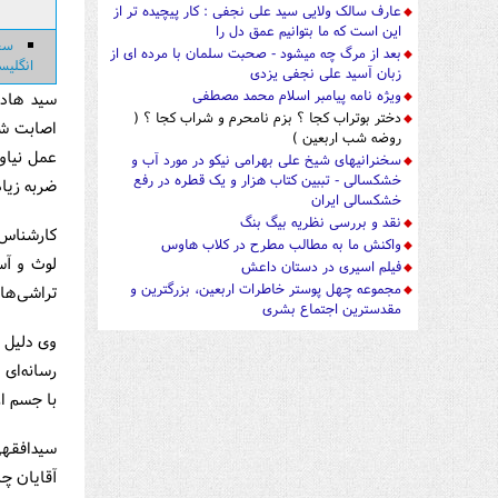
عارف سالک ولایی سید علی نجفی : کار پیچیده تر از
این است که ما بتوانیم عمق دل را
سخن
بعد از مرگ چه میشود - صحبت سلمان با مرده ای از
انگلیس
زبان آسید علی نجفی یزدی
ویژه نامه پیامبر اسلام محمد مصطفی
سید هادی
دختر بوتراب کجا ؟ بزم نامحرم و شراب کجا ؟ (
اصابت شد
روضه شب اربعین )
عمل نیاو
سخنرانیهای شیخ علی بهرامی نیکو در مورد آب و
خشکسالی - تببین کتاب هزار و یک قطره در رفع
ضربه زیاد
خشکسالی ایران
نقد و بررسی نظریه بیگ بنگ
کارشناس 
واکنش ما به مطالب مطرح در کلاب هاوس
لوث و آس
فیلم اسیری در دستان داعش
مجموعه چهل پوستر خاطرات اربعین، بزرگترین و
تراشی‌ها 
مقدسترین اجتماع بشری
وی دلیل ا
رسانه‌ای 
با جسم ار
سیدافقهی 
آقایان چن