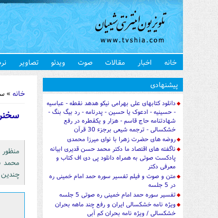
خانه
اخبار
مقالات
صوت
ویدئو
تصاویر
نرم
شما اینجا 
پیشنهادی
خانه
» سخن
دانلود کتابهای علی بهرامی نیکو هدهد نقطه - عباسیه
- حسینیه - ادعوک یا حسین - پدرنامه - رد بیگ بنگ -
سخنرا
شهادتنامه حاج قاسم - هزار و یکقطره در رفع
خشکسالی - ترجمه شیعی برجزء 30 قرآن
روضه های حضرت زهرا با نوای میرزا محمدی
ناگفته های اقتصاد ما دکتر محمد حسن قدیری ابیانه
منظور 
پادکست صوتی به همراه دانلود پی دی اف کتاب و
محمد ش
معرفی دکتر
چندین ش
متن و صوت و فیلم تفسیر سوره حمد امام خمینی ره
در 5 جلسه
تفسیر سوره حمد امام خمینی ره صوتی 5 جلسه
ویژه نامه خشکسالی ایران و رفع چند ماهه بحران
خشکسالی / ویژه نامه بحران کم آبی