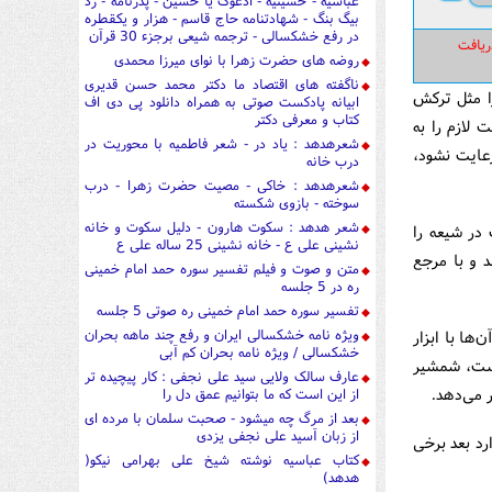
عباسیه - حسینیه - ادعوک یا حسین - پدرنامه - رد
بیگ بنگ - شهادتنامه حاج قاسم - هزار و یکقطره
در رفع خشکسالی - ترجمه شیعی برجزء 30 قرآن
ریافت
روضه های حضرت زهرا با نوای میرزا محمدی
ناگفته های اقتصاد ما دکتر محمد حسن قدیری
 مثل ترکش
ابیانه پادکست صوتی به همراه دانلود پی دی اف
کتاب و معرفی دکتر
لازم را به
شعرهدهد : یاد در - شعر فاطمیه با محوریت در
عایت نشود،
درب خانه
شعرهدهد : خاکی - مصیت حضرت زهرا - درب
سوخته - بازوی شکسته
شعر هدهد : سکوت هارون - دلیل سکوت و خانه
در شیعه را
نشینی علی ع - خانه نشینی 25 ساله علی ع
د و با مرجع
متن و صوت و فیلم تفسیر سوره حمد امام خمینی
ره در 5 جلسه
تفسیر سوره حمد امام خمینی ره صوتی 5 جلسه
ویژه نامه خشکسالی ایران و رفع چند ماهه بحران
ها با ابزار
خشکسالی / ویژه نامه بحران کم آبی
 است، شمشیر
عارف سالک ولایی سید علی نجفی : کار پیچیده تر
 می‌دهد.
از این است که ما بتوانیم عمق دل را
بعد از مرگ چه میشود - صحبت سلمان با مرده ای
از زبان آسید علی نجفی یزدی
رد بعد برخی
کتاب عباسیه نوشته شیخ علی بهرامی نیکو(
هدهد)