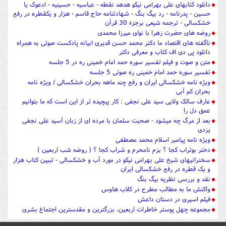
دانلود کتابهای علی بهرامی نیکو هدهد نقطه - عباسیه - حسینیه - ادعوک یا
حسین - پدرنامه - رد بیگ بنگ - شهادتنامه حاج قاسم - هزار و یکقطره در رفع
خشکسالی - ترجمه شیعی برجزء 30 قرآن
روضه های حضرت زهرا با نوای میرزا محمدی
ناگفته های اقتصاد ما دکتر محمد حسن قدیری ابیانه پادکست صوتی به همراه
دانلود پی دی اف کتاب و معرفی دکتر
متن و صوت و فیلم تفسیر سوره حمد امام خمینی ره در 5 جلسه
تفسیر سوره حمد امام خمینی ره صوتی 5 جلسه
ویژه نامه خشکسالی ایران و رفع چند ماهه بحران خشکسالی / ویژه نامه
بحران کم آبی
عارف سالک ولایی سید علی نجفی : کار پیچیده تر از این است که ما بتوانیم
عمق دل را
بعد از مرگ چه میشود - صحبت سلمان با مرده ای از زبان آسید علی نجفی
یزدی
ویژه نامه پیامبر اسلام محمد مصطفی
دختر بوتراب کجا ؟ بزم نامحرم و شراب کجا ؟ ( روضه شب اربعین )
سخنرانیهای شیخ علی بهرامی نیکو در مورد آب و خشکسالی - تببین کتاب هزار
و یک قطره در رفع خشکسالی ایران
نقد و بررسی نظریه بیگ بنگ
واکنش ما به مطالب مطرح در کلاب هاوس
فیلم اسیری در دستان داعش
مجموعه چهل پوستر خاطرات اربعین، بزرگترین و مقدسترین اجتماع بشری