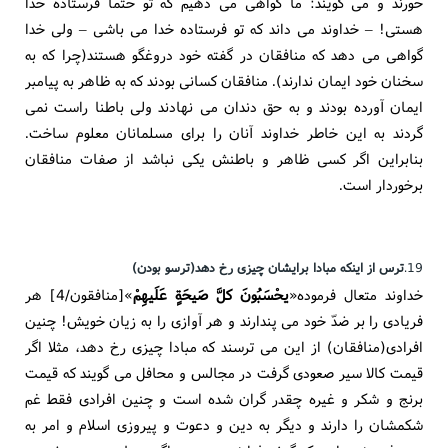
خورند و می گویند: ما گواهی می دهیم که تو حتماً فرستاده خدا
هستی! – خداوند می داند که تو فرستاده خدا می باشی – ولی خدا
گواهی می دهد که منافقان در گفته خود دروغگو هستند(چرا که به
سخنان خود ایمان ندارند). منافقان کسانی بودند که به ظاهر به پیامبر
ایمان آورده بودند و به حق دندان می نهادند ولی باطنا راست نمی
گردند به این خاطر خداوند آنان را برای مسلمانان معلوم ساخت.
بنابراین اگر کسی ظاهر و باطنش یکی نباشد از صفات منافقان
برخوردار است.
19.
ترس از اینکه مبادا برایشان چیزی رخ دهد(ترسو بودن)
خداوند متعال فرموده«
یحْسَبُونَ کلَّ صَیحَةٍ عَلَیهِمْ
»[منافقون/4] هر
فریادی را بر ضدّ خود می پندارند و هر آوازی را به زیان خویش! چنین
افرادی(منافقان) از این می ترسند که مبادا چیزی رخ دهد، مثلا اگر
قیمت کالا سیر صعودی گرفت در مجالس و محافل می گویند که قیمت
برنج و شکر و غیره چقدر گران شده است و چنین افرادی فقط غم
شکمشان را دارند و دیگر به دین و دعوت و پیروزی اسلام و امر به