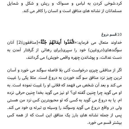
کرد.شوخی کردن به لباس و مسواک و ریش و شکل و شمایل
مسلمانان از نشانه های منافق است و انسان را کافر می کند.
10.
قسم دروغ
خداوند متعال می فرماید:«
اتَّخَذُوا أَیمَانَهُمْ جُنَّةً
»[منافقون/2] آنان
سوگندهای(دروغین) خود را سپری(برای رهائی از گرفتار آمدن به
دست عدالت، و پوشاندن چهره واقعی خویش) می گردانند،
اگر از منافقی چیزی درخواست کنی بلا فاصله سوگند می خورد و آسان
ترین چیز نزد منافق سو گند خوردن به دروغ است. مثلا یکی را غیبت
می کند و بعد آن شخص می فهمد که فلانی او را غیبت نموده است. به
او می گوید چرا چنین گفته ای؟ او نیز می گوید بخدا چنین حرفی نزده
ام. یا به دروغ می گوید به کسی که تو محبوبترین کس نزد من هستی
ولی در واقع دروغ می گوید وسوگند را وسیله ی تبرئه ی خود می کند.
پس از جمله نشانه های بارز یک منافق این است که از همه کس
بیشتر قسم می خورد.