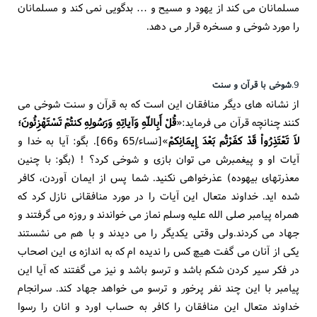
مسلمانان می کند از یهود و مسیح و … بدگویی نمی کند و مسلمانان
را مورد شوخی و مسخره قرار می دهد.
9.
شوخی با قرآن و سنت
از نشانه های دیگر منافقان این است که به قرآن و سنت شوخی می
کنند چنانچه قرآن می فرماید:«
قُلْ أَبِاللّهِ وَآیاتِهِ وَرَسُولِهِ کنتُمْ تَسْتَهْزِئُونَ؛
لاَ تَعْتَذِرُواْ قَدْ کفَرْتُم بَعْدَ إِیمَانِکمْ
»[نساء/65 و66]. بگو: آیا به خدا و
آیات او و پیغمبرش می توان بازی و شوخی کرد؟ ! (بگو: با چنین
معذرتهای بیهوده) عذرخواهی نکنید. شما پس از ایمان آوردن، کافر
شده اید. خداوند متعال این آیات را در مورد منافقانی نازل کرد که
همراه پیامبر صلی الله علیه وسلم نماز می خواندند و روزه می گرفتند و
جهاد می کردند.ولی وقتی یکدیگر را می دیدند و با هم می نشستند
یکی از آنان می گفت هیچ کس را ندیده ام که به اندازه ی این اصحاب
در فکر سیر کردن شکم باشد و ترسو باشد و نیز می گفتند که آیا این
پیامبر با این چند نفر پرخور و ترسو می خواهد جهاد کند. سرانجام
خداوند متعال این منافقان را کافر به حساب اورد و انان را رسوا