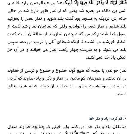
فَنَقَرَ أَرْبَعًا لَا یذْکرُ اللَّهَ فِیهَا إِلَّا قَلِیلًا
»علا بن عبدالرحمن وارد خانه ی
انس بن مالک در بصره شد وقتی که از نماز ظهر فارغ شد در حالی
خانه اش نزدیک به مسجد بود گفت بلند شوید و نماز عصر را بخوانید
بلند شدیم و نماز عصر را خواندیم وقتی که نمازمان تمام شد گفت از
رسول خدا شنیدم که می گفت چنین نمازی نماز منافقان است که به
انتظار خورشید می نشنند تا اینکه شیطان آنان را فریب می دهد سپس
بلند می شوند و به سرعت چهار رکعت نماز می خوانند و در آن جز
اندکی یاد خدا نمی کنند.
نماز خواندن با عجله که هیچ گونه خشوع و خضوع و ترسی از خداوند
در آن نباشد و همچنان کم ماندن در نماز و ذکر و یاد خداوند کم کردن
در نماز و نبود هیبت و ترس از خداوند از جمله نشانه های منافق
است.
7.
کم کردن یاد و ذکر خدا
منافقان یاد و ذکر خدا می کنند ولی خیلی کم چنانچه خداوند متعال