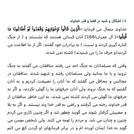
14.
اشکال و شبه در قضا و قدر خداوند
خداوند متعال می فرماید:«
الَّذِینَ قَالُواْ لإِخْوَانِهِمْ وَقَعَدُواْ لَوْ أَطَاعُونَا مَا
قُتِلُوا
»[ آل عمران/168] آنان کسانی هستند که نشستند و ( از جنگ
کناره گیری کردند و نسبت ) به برادران خود گفتند: اگر از ما اطاعت می
کردند(و حرف ما را می شنیدند) کشته نمی شدند.
وقتی که مسلمانان به جنگ احد می رفتند منافقان می گفتند به جنگ
نروید و با ما بمانید ولی مسلمانان رفتند و شهید شدند. منافقان در
مجالس و محافل می گفتند که ما آنان را نصیحت کردیم و به آنان
گفتیم که به جنگ نروند ولی آنان حرفهای ما را گوش نکردند، و اگر به
حرفهای ما گوش می کردند کشته نمی شدند، به این خاطر منافقان از
قدر خداوند رخنه می گرفتند و راضی به قدر خدا وند نیستند. و اگر به بلا
و مصیبتی گرفتار شوند می گویند چطور شد و اگر چنین کاری می کردم
چنین و چنان می شد. و مردم را لومه می کنند. ولی شخص مومن می
گوید به خدا ایمان آورده ام و در برابر فرمانهای او گردن کچ می کنم