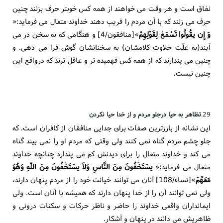
نفاق است و هر وقت می خواهند از همه کس خوبتر حرف بزنند چنین
حرف می زنند که با آن مردم را فریب دهند خداوند متعال می فرماید:«
وَ إِن یقُولُوا تَسْمَعْ لِقَوْلِهِمْ
»[منافقون/4] و هنگامی که به سخن در می
آیند(به علّت حلاوت کلامشان) به سخنانشان گوش فرا می دهی. و
چنین می پندارند که از همه کس فهمیده تر و عاقل ترند که درواقع این
چنین نیست.
29.
تظاهر به حیا درجلو مردم و از خدا حیا نکردن
این نشانه از بارزترین صفات برای جدایی منافقان از کافران است. که
جلو چشم مردم گناه نمی کنند ولی وقتی که مردم او را نمی بیند گناه
می کند و خداوند متعال را برای دیدنش کم می پندارد چنانچه خداوند
متعال می فرماید:«
یسْتَخْفُونَ مِنَ النَّاسِ وَلاَ یسْتَخْفُونَ مِنَ اللّهِ وَهُوَ
مَعَهُمْ
»[نساء/108] آنان می توانند خیانت خود را از مردم پنهان دارند،
ولی نمی توانند آن را از خدا پنهان دارند که همیشه با آنان است. ولی
ایمانداران واقعی خداوند را حاضر و ناظر حرکات و سکنات درونی و
ظاهریش می دانند در پنهان و آشکار.