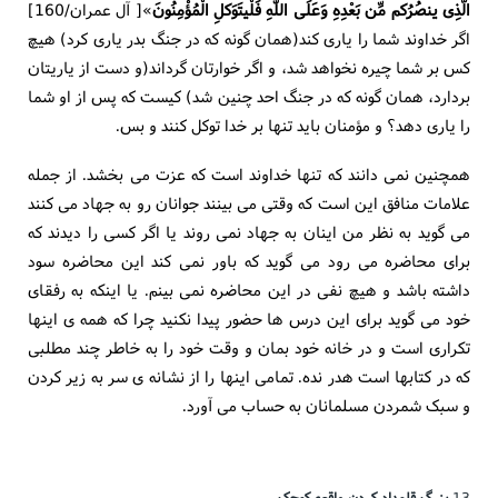
الَّذِی ینصُرُکم مِّن بَعْدِهِ وَعَلَی اللّهِ فَلْیتَوَکلِ الْمُؤْمِنُونَ
»[ آل عمران/160]
اگر خداوند شما را یاری کند(همان گونه که در جنگ بدر یاری کرد) هیچ
کس بر شما چیره نخواهد شد، و اگر خوارتان گرداند(و دست از یاریتان
بردارد، همان گونه که در جنگ احد چنین شد) کیست که پس از او شما
را یاری دهد؟ و مؤمنان باید تنها بر خدا توکل کنند و بس.
همچنین نمی دانند که تنها خداوند است که عزت می بخشد. از جمله
علامات منافق این است که وقتی می بینند جوانان رو به جهاد می کنند
می گوید به نظر من اینان به جهاد نمی روند یا اگر کسی را دیدند که
برای محاضره می رود می گوید که باور نمی کند این محاضره سود
داشته باشد و هیچ نفی در این محاضره نمی بینم. یا اینکه به رفقای
خود می گوید برای این درس ها حضور پیدا نکنید چرا که همه ی اینها
تکراری است و در خانه خود بمان و وقت خود را به خاطر چند مطلبی
که در کتابها است هدر نده. تمامی اینها را از نشانه ی سر به زیر کردن
و سبک شمردن مسلمانان به حساب می آورد.
13.
بزرگ قلمداد کردن واقعه کوچک