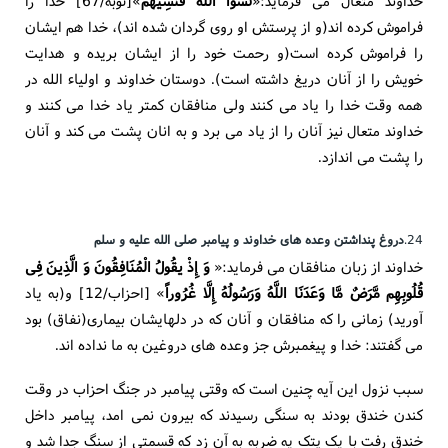
خداوند متعال می فرماید:«
نَسُواْ اللّهَ فَنَسِیهُمْ
»[توبه/67] خدا را
فراموش کرده اند(و از پرستش او روی گردان شده اند)، خدا هم ایشان
را فراموش کرده است(و رحمت خود را از ایشان بریده و هدایت
خویش را از آنان دریغ داشته است). دوستان خداوند و اولیاء الله در
همه وقت خدا را یاد می کنند ولی منافقان کمتر یاد خدا می کنند و
خداوند متعال نیز آنان را از یاد می برد و به انان پشت می کند و آنان
را پشت می اندازد.
24.
دروغ پنداشتن وعده های خداوند و پیامبر صلی الله علیه و سلم
خداوند از زبان منافقان می فرماید:«
وَ إِذْ یقُولُ الْمُنَافِقُونَ وَ الَّذِینَ فِی
قُلُوبِهِم مَّرَضٌ مَّا وَعَدَنَا اللَّهُ وَرَسُولُهُ إِلَّا غُرُوراً
» [احزاب/12] و(به یاد
آورید) زمانی را که منافقان و آنان که در دلهایشان بیماری(نفاق) بود
می گفتند: خدا و پیغمبرش جز وعده های دروغین به ما نداده اند.
سبب نزول این آیه چنین است که وقتی پیامبر در جنگ احزاب در وقت
کندن خندق بودند به سنگی رسیدند که بیرون نمی امد، پیامبر داخل
خندق رفت با یک پتک یه ضربه به آن زد که قسمتی از سنگ جدا شد و