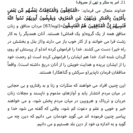
21.
امر به منکر و نهی از معروف!
خداوند متعال می فرماید: «
الْمُنَافِقُونَ وَالْمُنَافِقَاتُ بَعْضُهُم مِّن بَعْضٍ
یأْمُرُونَ بِالْمُنکرِ وَینْهَوْنَ عَنِ الْمَعْرُوفِ وَیقْبِضُونَ أَیدِیهُمْ نَسُواْ اللّهَ
فَنَسِیهُمْ إِنَّ الْمُنَافِقِینَ هُمُ الْفَاسِقُونَ
»[توبه/67] مردان منافق و زنان
منافق همه از یک گروه(و یک قماش) هستند. آنان همدیگر را به کار
زشت فرا می خوانند و از کار خوب باز می دارند و(از بذل و بخشش در
راه خیر) دست می کشند. خدا را فراموش کرده اند(و از پرستش او روی
گردان شده اند)، خدا هم ایشان را فراموش کرده است (و رحمت خود
را از ایشان بریده و هدایت خویش را از آنان دریغ داشته است). واقعاً
منافقان فرمان ناپذیر(و سرکش و گناهکار) هستند.
این چنین افراد می خواهند که منکرات و زنا و بد رفتاری و بی حجابی
در میان مردم انتشار یابد و آوازهای مذموم و ناپسند و مجلات زنان
عریان و تریاک و هرویین در میان مردم پخش شود، و می خواهند
خیر و خوبی و علم و دعوت کم شود، وقتی که گفته می شود خدا و
پیامبر چنین فرموده اند می گوید خودمان می دانیم که دین چه می
گوید و به اندازه ی خود از دین بلد هستیم و می دانیم.