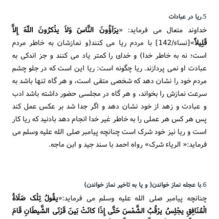
5.
ریا در عبادات
خداوند متعال می فرماید: «
یرَآؤُونَ النَّاسَ وَلاَ یذْکرُونَ اللّهَ إِلاَّ
قَلِیلاً
»[نساء/142] با مردم ریا می کنند(و نمازشان به خاطر مردم
است؛ نه به خاطر خدا) و خدای را کمتر یاد می کنند و جز اندکی به
عبادت او نمی پردازند. ریا چگونه است: ریا این است که در جلو چشم
مردم خود را نشان دهد که شخصی متقی است، و هر گاه تنها باشد به
سرعت نمازش را بخواند، و هر گاه در مجلسی حضور داشته باشد ادب
و عبادت و زهد از خود نشان دهد و اگر جدا شد بر عکس عمل کند
پس هر کس هر عملی را به خاطر غیر خدا انجام دهد بادنید که ریا کار
است و ریا نیز خود شرک است چنانچه پیامبر صلی الله علیه وسلم می
فرماید:« الریاء شرک» رواه احمد با سند جید و ابن ماجه.
6.
با عجله نماز خواندن( و یا به تاخیر نماز خواندن)
چنانچه پیامبر صلی الله علیه وسلم می فرماید:«
یقُولُ تِلْک صَلَاةُ
الْمُنَافِقِ یجْلِسُ یرْقُبُ الشَّمْسَ حَتَّی إِذَا کانَتْ بَینَ قَرْنَی الشَّیطَانِ قَامَ