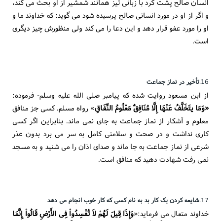
انسان صالح پشت کرد با زبانی تیز همانند شمشیر از او بحث می کند،
و اگر از او در مورد انسانی صالح پرسیده شود می گوید: که خداوند ما و
او را مورد عفو قرار دهد و این دعا را می کند ولی منظورش چیز دیگری
است.
16.
تأخیر در نماز جماعت
از ابن مسعود روایت شده که پیامبر صلی الله علیه وسلم- فرموده:
«وَمَا یتَخَلَّفُ عَنْهَا إِلَّا مُنَافِقٌ مَعْلُومُ النِّفَاقِ
» رواه مسلم. کسی جز منافق
معلوم و آشکار از نماز جماعت به جای نمی ماند. بنابراین اگر کسی
کاری نداشت و در صحت و سلامتی کامل به سر می برد بدون عذر
شرعی از نماز جماعت به جا ماند و صدای اذان را می شنید و به مسجد
نمی رفت شهادت دهید که منافق است.
17.
شایعه کردن یک کار بد به نام کسی که کار خوب انجام می دهد
خداوند متعال می فرماید:«
وَإِذَا قِیلَ لَهُمْ لاَ تُفْسِدُواْ فِی الأَرْضِ قَالُواْ إِنَّمَا