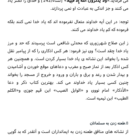
می فرماید:«
وَلاَ یذْکرُونَ اللّهَ إِلاَّ قَلِیلاً
» [نساء/142] و خدای را کمتر یاد
می کنند و جز اندکی به عبادت او نمی پردازند.
توجه: در این آیه خداوند متعال نفرموده اند که یاد خدا نمی کنند بلکه
فرموده که کم یاد خداوند می کنند.
ز ابن صلاح شهرزوری که محدثی شافعی است پرسیدند که حد و مرز
یاد خدا چقد است؟ وی نیز فرمود: هر کس اذکاری را که از پیامبر نقل
شده را بخواند این نشانه ی یاد خدا بسیار کردن است. و همچنین هر
کس اذکار بعد از نماز صبح و مغرب و دعاهای موقع خوردن و آشامیدن
و بیدار شدن و رعد و برق و باران و ورود و خروج از مسجد را بخواند
چنین کسی بسیار یاد خداوند می کند. بهترین کتاب ذکر و دعا
«الأذکار» امام نووی و «الوابل الصیب» ابن قیم جوزی و«الکلم
الطیب» ابن تیمیه است.
8.
طعنه زدن به مسلمانان
از نشانه های منافق طعنه زدن به ایمانداران است و آنقدر که بد گویی