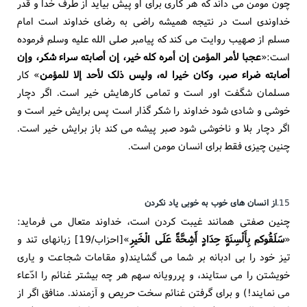
چون مومن می داند که هر کاری برای او پیش بیاید از طرف خدا و قدر
خداوندی است در نتیجه همیشه راضی به رضای خداوند است امام
مسلم از صهیب روایت می کند که پیامبر صلی الله علیه وسلم فرموده
است:«
عجبا لأمر المؤمن إن أمره کله خیر، إن أصابته سراء شکر، وإن
أصابته ضراء صبر، وکان خیرا له، ولیس ذلک لأحد إلا للمؤمن
» کار
مسلمان شگفت اور است و تمامی کارهایش خیر است. اگر دچار
خوشی و شادی شود خداوند را شکر گذار است پس برایش خیر است و
اگر دچار بلا و ناخوشی شود صبر پیشه می کند باز برایش خیر است.
چنین چیزی فقط برای انسان مومن است.
15.
از انسان های خوب به خوبی یاد نکردن
چنین صفتی همانند غیبت کردن است، خداوند متعال می فرماید:
«
سَلَقُوکم بِأَلْسِنَةٍ حِدَادٍ أَشِحَّةً عَلَی الْخَیرِ
»[احزاب/19] زبانهای تند و
تیز خود را بی ادبانه بر شما می گشایند(و مقامات شجاعت و یاری
خویشتن را می ستایند، و پررویانه سهم هر چه بیشتر غنائم را ادّعاء
می نمایند!) و برای گرفتن غنائم سخت حریص و آزمندند. منافق اگر از