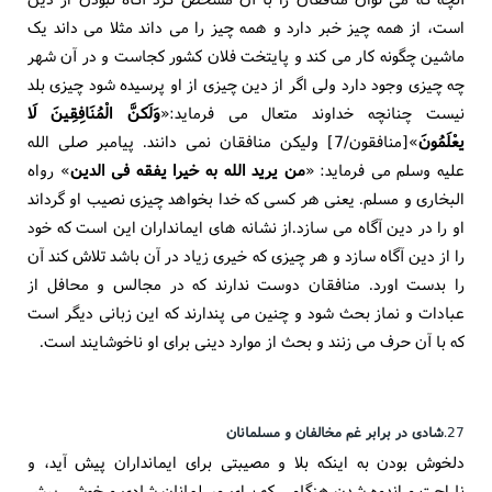
است، از همه چیز خبر دارد و همه چیز را می داند مثلا می داند یک
ماشین چگونه کار می کند و پایتخت فلان کشور کجاست و در آن شهر
چه چیزی وجود دارد ولی اگر از دین چیزی از او پرسیده شود چیزی بلد
نیست چنانچه خداوند متعال می فرماید:«
وَلَکنَّ الْمُنَافِقِینَ لَا
یعْلَمُونَ
»[منافقون/7] ولیکن منافقان نمی دانند. پیامبر صلی الله
علیه وسلم می فرماید: «
من یرید الله به خیرا یفقه فی الدین
» رواه
البخاری و مسلم. یعنی هر کسی که خدا بخواهد چیزی نصیب او گرداند
او را در دین آگاه می سازد.از نشانه های ایمانداران این است که خود
را از دین آگاه سازد و هر چیزی که خیری زیاد در آن باشد تلاش کند آن
را بدست اورد. منافقان دوست ندارند که در مجالس و محافل از
عبادات و نماز بحث شود و چنین می پندارند که این زبانی دیگر است
که با آن حرف می زنند و بحث از موارد دینی برای او ناخوشایند است.
27.
شادی در برابر غم مخالفان و مسلمانان
دلخوش بودن به اینکه بلا و مصیبتی برای ایمانداران پیش آید، و
ناراحت و اندوه شدن هنگامی که برای مسلمانان شادی و خوشی پیش