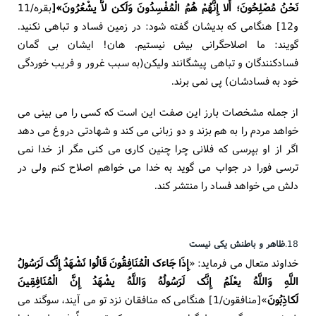
نَحْنُ مُصْلِحُونَ؛ أَلا إِنَّهُمْ هُمُ الْمُفْسِدُونَ وَلَکن لاَّ یشْعُرُونَ»[
بقره/11
و12] هنگامی که بدیشان گفته شود: در زمین فساد و تباهی نکنید.
گویند: ما اصلاحگرانی بیش نیستیم. هان! ایشان بی گمان
فسادکنندگان و تباهی پیشگانند ولیکن(به سبب غرور و فریب خوردگی
خود به فسادشان) پی نمی برند.
از جمله مشخصات بارز این صفت این است که کسی را می بینی می
خواهد مردم را به هم بزند و دو زبانی می کند و شهادتی دروغ می دهد
اگر از او بپرسی که فلانی چرا چنین کاری می کنی مگر از خدا نمی
ترسی فورا در جواب می گوید به خدا می خواهم اصلاح کنم ولی در
دلش می خواهد فساد را منتشر کند.
18.
ظاهر و باطنش یکی نیست
خداوند متعال می فرماید: «
إِذَا جَاءک الْمُنَافِقُونَ قَالُوا نَشْهَدُ إِنَّک لَرَسُولُ
اللَّهِ وَاللَّهُ یعْلَمُ إِنَّک لَرَسُولُهُ وَاللَّهُ یشْهَدُ إِنَّ الْمُنَافِقِینَ
لَکاذِبُونَ
»[منافقون/1] هنگامی که منافقان نزد تو می آیند، سوگند می