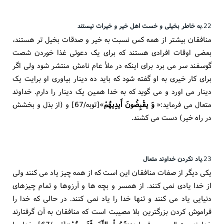
22.
به خاطر بخیلی و خست اهل خیر و خیرات نیستند
منافقان بیشتر از همه کس نسبت به خیر و صدقات بخیل تر هستند،
بعضی اوقات افرادی هستند که برای یک دعوتی غذا خوردن شصت
گوسفند سر می برد برای اینکه در ملأ عام نامش منتشر شود ولی اگر
برای کار خیری به او گفته شود که باید ده دینار بیاوری او برایت یک
دینار می اورد و می گوید که به خدا همین یک دینار را دارم. خداوند
متعال می فرماید:«
وَ یقْبِضُونَ أَیدِیهُمْ
»[توبه/67] و (از بذل و بخشش
در راه خیر) دست می کشند.
23.
یاد نکردن خداوند متعال
یکی دیگر از صفات منافقان این است که از همه چیز یاد می کنند ولی
از خدا یادی نمی کنند. از همسر و بچه ها و آرزوها و تمام چیزهای
دنیایی یاد می کنند و تنها خدا را یاد نمی کنند. در حالی که خدا را
فراموش کردن بزرگترین بلا مصیبت است که منافقان به آن گرفتارند