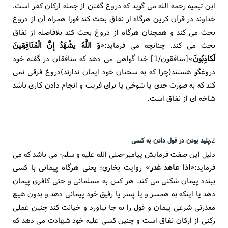
ابن تیمیه رحمه الله می گوید که دروغ گفتن از جمله ارکان کفر است.
خداوند در قرآن کرین هرگاه از نفاق بحث کند فورا همراه آن از دروغ
بحث می کند و همچنان هرگاه از دروغ بحث کند بلافاصله از نفاق
بحث می کند. چنانچه می فرماید:«
وَ اللَّهُ یشْهَدُ إِنَّ الْمُنَافِقِینَ
لَکاذِبُونَ
»[منافقون/1] خدا گواهی می دهد که منافقان در گفته خود
دروغگو هستند(چرا که به سخنان خود ایمان ندارند)دروغ فرقی نمی
کند که به صورت جدی یا شوخی یا برای فریب و انجام دادن کاری باشد
شاخه ای از نفاق است.
2
.پلید بودن در قول دادن به کسی
دلیل این صفت فرمایش پیامبر-صلی الله علیه و سلم- می باشد که می
فرماید:«
اذا عاهد غدر
» روایت بخاری؛ یعنی هرگاه پیمانی با کسی
ببندد پیمان شکنی می کند. هر کس به مسلمانی و حتی کافری پیمان
دهد یا اینکه به همسر و یا پسر یا رفیق خود پیمانی دهد و بدون هیچ
معذرتی شرعی پیمان و قول را به جا نیاورد و خیانت کند چنین عملی
رکنی از ارکان نفاق است و چنین کسی علیه خود شهادت می دهد که