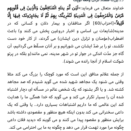
خداوند متعال می فرماید:«
لَئِن لَّمْ ینتَهِ الْمُنَافِقُونَ وَالَّذِینَ فِی قُلُوبِهِم
مَّرَضٌ وَالْمُرْجِفُونَ فِی الْمَدِینَةِ لَنُغْرِینَّک بِهِمْ ثُمَّ لَا یجَاوِرُونَک فِیهَا إِلَّا
قَلِیلاً
»[احزاب/60] اگر منافقان و بیمار دلان و کسانی که در
مدینه(شایعات بی اساس و اخبار دروغین پخش می کنند و) باعث
اضطراب(مؤمنان و تزلزل دین ایشان) می گردند، از کار خود دست
نکشند، تو را بر ضدّ ایشان می شورانیم و بر آنان مسلّط می گردانیم، آن
گاه جز مدّت اندکی در جوار تو در شهر مدینه، نمی مانند(و بلکه در پرتو
شوکت اسلام از آنجا رانده می شوند).
از جمله علائم منافق این است که مورد کوچک را بزرگ می کند مثلا
وقتی می شنود یک مجاهد شهید شده می گوید شنیدم که صد مجاهد
کشته شد. و یا اگر بشنود که یک شخص عالم در مسأله ای دچار اشتباه
شده آن را بسیار تکرار می کند و می گوید که خدا همگی ما را هدایت
کند این عالمی که ما داریم اشتباهات بسیاری دارد.. یا وقتی که یک
داعی سخنرانی می کند بدون اینکه هیچ منظور و مقصودی داشته باشد
برایش منظور و مقصود پیدا می کنند و می گویند که دیدید فلان داعی
چگونه مرا مورد تهمت قرار می دهد و چگونه به ما بی احترامی می کند.