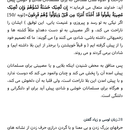
آید: خداوند متعال می فرماید:«
إِن تُصِبْک حَسَنَةٌ تَسُؤْهُمْ وَإِن تُصِبْک
مُصِیبَةٌ یقُولُواْ قَدْ أَخَذْنَا أَمْرَنَا مِن قَبْلُ وَیتَوَلَّواْ وَّهُمْ فَرِحُونَ
»[توبه /50]
اگر نیکی به تو رسد و پیروزی و غنیمت یابی، این توفیق ) ایشان را
ناراحت می کند، و اگر مصیبتی به تو دست دهد(و مثلاً کشته ها و
زخمیهائی داشته باشی، شادی می کنند و) می گویند: ما که تصمیم خود
را از پیش گرفته ایم ( و قبلاً خویشتن را برحذر از این بلا داشته ایم) و
شادان برمی گردند و می روند.
پس منافق به محض شنیدن اینکه بلایی و یا مصیبتی برای مسلمانان
پیش امده آن را پخش می کند و چنان وانمود می کند که دوست ندارد
و با پیش امدن این بلا ناراحت است، ولی قلبا به آن دلخوش می کند،
و هرگاه برای مسلمانان خوشی و شادی پیش آید برای او دلنگرانی و
دلتنگی است.
28.
زبان لوسی و زیاد گفتن
حرفهای بزرگ زدن و بی معنا و با گردن درازی حرف زدن از نشانه های