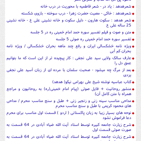
شعرهدهد : یاد در - شعر فاطمیه با محوریت در درب خانه
شعرهدهد : خاکی - مصیت حضرت زهرا - درب سوخته - بازوی شکسته
شعر هدهد : سکوت هارون - دلیل سکوت و خانه نشینی علی ع - خانه نشینی
25 ساله علی ع
متن و صوت و فیلم تفسیر سوره حمد امام خمینی ره در 5 جلسه
تفسیر سوره حمد امام خمینی ره صوتی 5 جلسه
ویژه نامه خشکسالی ایران و رفع چند ماهه بحران خشکسالی / ویژه نامه
بحران کم آبی
عارف سالک ولایی سید علی نجفی : کار پیچیده تر از این است که ما بتوانیم
عمق دل را
بعد از مرگ چه میشود - صحبت سلمان با مرده ای از زبان آسید علی نجفی
یزدی
کتاب عباسیه نوشته شیخ علی بهرامی نیکو( هدهد)
منشور روحانیت + فایل صوتی (پیام امام خمینی(ره) به روحانیون و مراجع
همراه با متن کامل آن)
مداحی مناسب سینه زنی و زنجیر زنی + طبل و سنج مناسب محرم / مداحی
های محمود کریمی با طبل و سنج مناسب محرم
نوحه های بسیار زیبا به زبان پاکستانی ( اردو ) قسمت اول مناسب برای محرم
دعا فراموش نشود
شرح زیارت جامعه کبیره توسط استاد آیت الله ضیاء آبادی در 64 قسمت به
صورت صوتی قسمت اول
شرح زیارت جامعه کبیره توسط استاد آیت الله ضیاء آبادی در 64 قسمت به