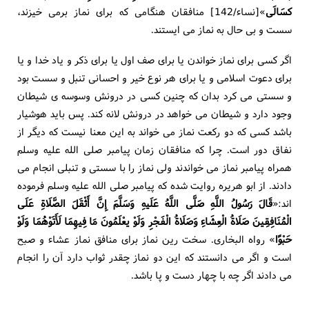
کسَالَی
»[نساء/142] منافقان هنگامی که برای نماز برمی خیزند،
سست و بی حال به نماز می ایستند.
اگر کسی برای نماز خواندن یا برای صف اول یا برای ذکر و یاد خدا و یا
برای دعوت اسلامی و یا برای هر نوع خیر و احسانی تنبل و سست بود
و سستی می کرد بدان که چنین کسی در درونش وسوسه ی شیطان
وجود دارد و شیطان می خواهد در درونش لانه کند. پس باید هوشیار
باشد کسی که دو رکعت نماز می خواند به این معنا نیست که دیگر از
نفاق دور است. چرا که منافقان زمان پیامبر صلی الله علیه وسلم
همراه پیامبر نماز می خواندند ولی نماز را با سستی و تنبلی انجام می
دادند. از ابو هریره روایت شده که پیامبر صلی الله علیه وسلم فرموده
اند:«
قَالَ رَسُولُ اللَّهِ صَلَّی اللَّهُ عَلَیهِ وَسَلَّمَ إِنَّ أَثْقَلَ الصَّلَاةِ عَلَی
الْمُنَافِقِینَ صَلَاةُ الْعِشَاءِ وَصَلَاةُ الْفَجْرِ وَلَوْ یعْلَمُونَ مَا فِیهِمَا لَأَتَوْهُمَا وَلَوْ
حَبْوًا
» رواه البخاری. سخت رین نماز برای منافق نماز عشاء و صبح
است و اگر می دانستند که این دو نماز چقدر ثواب دارد آن را انجام
می دادند اگر چه با چهار دست و پا باشد.