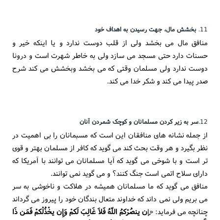
11.
بخشش مال، جهت رسیدن به اهداف خود
منافق مال می بخشد ولی از قلب دوست ندارد و یا اینکه خیر و
حسنات دارد حتی مسجد می سازد ولی به خاطر شهرت است و درونا
دوست ندارد ولی مسلمان وقتی که می بخشد وبخشش می کند شرح
صدر پیدا می کند و شکر خدا می کند.
12.
سر به زیر کردن مسلمانان و کوچک شمردن آنان
از جمله نشانه های منافقان این است که مسبمانان را بی اهمیت در
نظر بگیرد و هر وقت بحث کند می گوید که کافر از مسلمان بهتر و قوی
تر است و با شوخی می گوید که آیا مسلمانان می توانند با آمریکا که
دارای سلاح اتمی است جنگ کنند؟ و می گوید نمی توانند.
منافق می گوید که ما مسلمانان همیشه در هلاکت و ناخوشی به سر
می بریم ولی نمی داند که خداوند متعال بندگان خود را پیروز می گرداند
چنانچه می فرماید: «إ
ِن ینصُرْکمُ اللّهُ فَلاَ غَالِبَ لَکمْ وَإِن یخْذُلْکمْ فَمَن ذَا