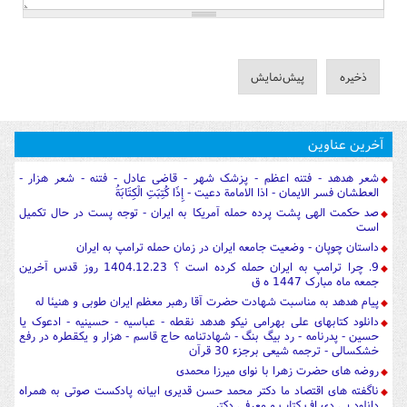
آخرین عناوین
شعر هدهد - فتنه اعظم - پزشک شهر - قاضی عادل - فتنه - شعر هزار -
العطشان فسر الایمان - اذا الامامة دعیت - إِذَا كُتِبَتِ الْكِتَابَةُ
صد حکمت الهی پشت پرده حمله آمریکا به ایران - توجه پست در حال تکمیل
است
داستان چوپان - وضعیت جامعه ایران در زمان حمله ترامپ به ایران
9. چرا ترامپ به ایران حمله کرده است ؟ 1404.12.23 روز قدس آخرین
جمعه ماه مبارک 1447 ه ق
پیام هدهد به مناسبت شهادت حضرت آقا رهبر معظم ایران طوبی و هنیئا له
دانلود کتابهای علی بهرامی نیکو هدهد نقطه - عباسیه - حسینیه - ادعوک یا
حسین - پدرنامه - رد بیگ بنگ - شهادتنامه حاج قاسم - هزار و یکقطره در رفع
خشکسالی - ترجمه شیعی برجزء 30 قرآن
روضه های حضرت زهرا با نوای میرزا محمدی
ناگفته های اقتصاد ما دکتر محمد حسن قدیری ابیانه پادکست صوتی به همراه
دانلود پی دی اف کتاب و معرفی دکتر