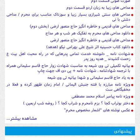
صورت صوتی قسمت دوم
مداحی های زیبا به زبان اردو قسمت دوم
مداحی های سنتی شیرازی بسیار زیبا و سوزناک مناسب برای محرم / مداحی
دشتی با نی
مداحی های قدیمی و خاطره انگیز حاج منصور ارضی (بخش دوم)
دانلود مداحی های محرم به تفکیک هر شب و هر مداح
مداحی های قدیمی و خاطره انگیز حاج منصور ارضی
دانلود کتاب حسینیه اثر شیخ علی بهرامی نیکو (هدهد)
شهادت نامه _ دلنوشته خدمت تمامی پدرهایی که در راه محبت اهل بیت ع
زحمت کشیدند _ هدیه روز پدر
بیانیه تکمیلی تی وی شیعه به مناسبت شهادت زوار حاج قاسم سلیمانی همراه
با ترجمه شهادتنامه . شهادت نامه + پی دی اف جهت چاپ
به یاد حاج قاسم سلیمانی و شهدا بیانیه تی وی شیعه
ویژه نامه مبارزه با فتنه جنبش الیمانی / امام زمان ظهور کرده و فعلا در
مخفیگاهی ست
ویژه نامه پیامبر اسلام محمد مصطفی
دختر بوتراب کجا ؟ بزم نامحرم و شراب کجا ؟ ( روضه شب اربعین )
عکس نوشته های "اشعار مخصوص محرم"
مشاهده بیشتر...
پیشنهادی