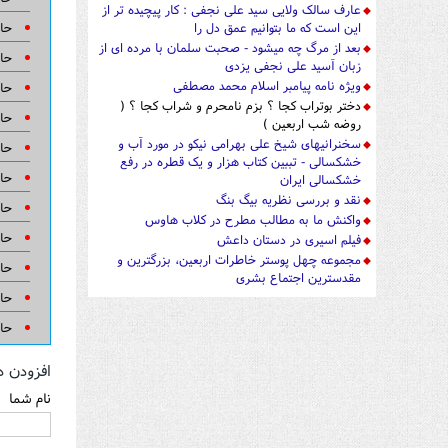
عارف سالک ولایی سید علی نجفی : کار پیچیده تر از
حاج
این است که ما بتوانیم عمق دل را
بعد از مرگ چه میشود - صحبت سلمان با مرده ای از
حاج
زبان آسید علی نجفی یزدی
ویژه نامه پیامبر اسلام محمد مصطفی
حاج
دختر بوتراب کجا ؟ بزم نامحرم و شراب کجا ؟ (
حاج ا
روضه شب اربعین )
سخنرانیهای شیخ علی بهرامی نیکو در مورد آب و
حاج 
خشکسالی - تببین کتاب هزار و یک قطره در رفع
حاج 
خشکسالی ایران
نقد و بررسی نظریه بیگ بنگ
حاج
واکنش ما به مطالب مطرح در کلاب هاوس
حاج
فیلم اسیری در دستان داعش
مجموعه چهل پوستر خاطرات اربعین، بزرگترین و
حاج
مقدسترین اجتماع بشری
حاج
حاج
افزودن د
نام شما