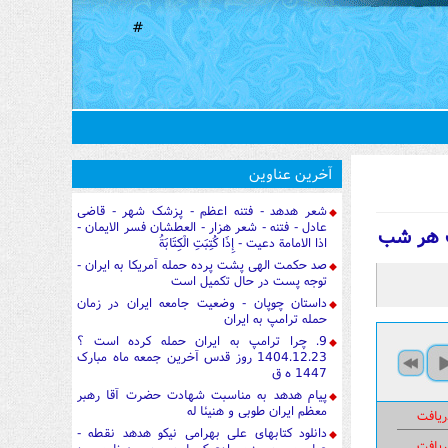
#
آخرین عناوین
شعر هدهد - فتنه اعظم - پزشک شهر - قاضی
عادل - فتنه - شعر هزار - العطشان فسر الایمان -
اذا الامامة دعیت - إِذَا كُتِبَتِ الْكِتَابَةُ
صد حکمت الهی پشت پرده حمله آمریکا به ایران -
توجه پست در حال تکمیل است
داستان چوپان - وضعیت جامعه ایران در زمان
حمله ترامپ به ایران
9. چرا ترامپ به ایران حمله کرده است ؟
1404.12.23 روز قدس آخرین جمعه ماه مبارک
1447 ه ق
پیام هدهد به مناسبت شهادت حضرت آقا رهبر
معظم ایران طوبی و هنیئا له
ریافت
دانلود کتابهای علی بهرامی نیکو هدهد نقطه -
ریافت