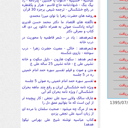
عباسیه - حسینیه - ادعوک یا حسین - پدرنامه - رد
بیگ بنگ - شهادتنامه حاج قاسم - هزار و یکقطره
ریافت
در رفع خشکسالی - ترجمه شیعی برجزء 30 قرآن
روضه های حضرت زهرا با نوای میرزا محمدی
ریافت
ناگفته های اقتصاد ما دکتر محمد حسن قدیری
ریافت
ابیانه پادکست صوتی به همراه دانلود پی دی اف
کتاب و معرفی دکتر
ریافت
شعرهدهد : یاد در - شعر فاطمیه با محوریت در
درب خانه
ریافت
شعرهدهد : خاکی - مصیت حضرت زهرا - درب
ریافت
سوخته - بازوی شکسته
شعر هدهد : سکوت هارون - دلیل سکوت و خانه
ریافت
نشینی علی ع - خانه نشینی 25 ساله علی ع
ریافت
متن و صوت و فیلم تفسیر سوره حمد امام خمینی
ره در 5 جلسه
ریافت
تفسیر سوره حمد امام خمینی ره صوتی 5 جلسه
ریافت
ویژه نامه خشکسالی ایران و رفع چند ماهه بحران
خشکسالی / ویژه نامه بحران کم آبی
ریافت
عارف سالک ولایی سید علی نجفی : کار پیچیده تر
1395/07
از این است که ما بتوانیم عمق دل را
بعد از مرگ چه میشود - صحبت سلمان با مرده ای
از زبان آسید علی نجفی یزدی
کتاب عباسیه نوشته شیخ علی بهرامی نیکو(
هدهد)