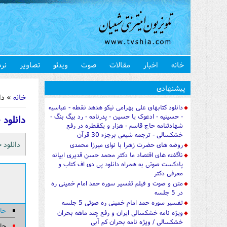
خانه
اخبار
مقالات
صوت
ویدئو
تصاویر
نرم
شما اینجا 
پیشنهادی
خانه
» دانل
دانلود کتابهای علی بهرامی نیکو هدهد نقطه - عباسیه
- حسینیه - ادعوک یا حسین - پدرنامه - رد بیگ بنگ -
دانلود جد
شهادتنامه حاج قاسم - هزار و یکقطره در رفع
خشکسالی - ترجمه شیعی برجزء 30 قرآن
دانلود جد
روضه های حضرت زهرا با نوای میرزا محمدی
ناگفته های اقتصاد ما دکتر محمد حسن قدیری ابیانه
پادکست صوتی به همراه دانلود پی دی اف کتاب و
معرفی دکتر
متن و صوت و فیلم تفسیر سوره حمد امام خمینی ره
در 5 جلسه
تفسیر سوره حمد امام خمینی ره صوتی 5 جلسه
حاج
ویژه نامه خشکسالی ایران و رفع چند ماهه بحران
خشکسالی / ویژه نامه بحران کم آبی
حاج