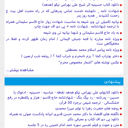
دانلود کتاب حسینیه اثر شیخ علی بهرامی نیکو (هدهد)
شهادت نامه _ دلنوشته خدمت تمامی پدرهایی که در راه محبت اهل بیت ع
زحمت کشیدند _ هدیه روز پدر
بیانیه تکمیلی تی وی شیعه به مناسبت شهادت زوار حاج قاسم سلیمانی همراه
با ترجمه شهادتنامه . شهادت نامه + پی دی اف جهت چاپ
به یاد حاج قاسم سلیمانی و شهدا بیانیه تی وی شیعه
ویژه نامه مبارزه با فتنه جنبش الیمانی / امام زمان ظهور کرده و فعلا در
مخفیگاهی ست
ویژه نامه پیامبر اسلام محمد مصطفی
دختر بوتراب کجا ؟ بزم نامحرم و شراب کجا ؟ ( روضه شب اربعین )
عکس نوشته های "اشعار مخصوص محرم"
مشاهده بیشتر...
پیشنهادی
دانلود کتابهای علی بهرامی نیکو هدهد نقطه - عباسیه - حسینیه - ادعوک یا
حسین - پدرنامه - رد بیگ بنگ - شهادتنامه حاج قاسم - هزار و یکقطره در رفع
خشکسالی - ترجمه شیعی برجزء 30 قرآن
روضه های حضرت زهرا با نوای میرزا محمدی
ناگفته های اقتصاد ما دکتر محمد حسن قدیری ابیانه پادکست صوتی به همراه
دانلود پی دی اف کتاب و معرفی دکتر
متن و صوت و فیلم تفسیر سوره حمد امام خمینی ره در 5 جلسه