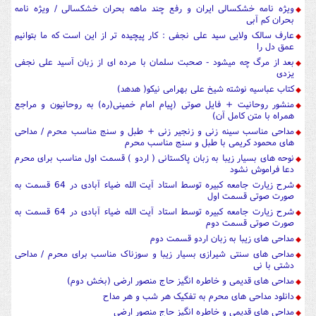
ویژه نامه خشکسالی ایران و رفع چند ماهه بحران خشکسالی / ویژه نامه
بحران کم آبی
عارف سالک ولایی سید علی نجفی : کار پیچیده تر از این است که ما بتوانیم
عمق دل را
بعد از مرگ چه میشود - صحبت سلمان با مرده ای از زبان آسید علی نجفی
یزدی
کتاب عباسیه نوشته شیخ علی بهرامی نیکو( هدهد)
منشور روحانیت + فایل صوتی (پیام امام خمینی(ره) به روحانیون و مراجع
همراه با متن کامل آن)
مداحی مناسب سینه زنی و زنجیر زنی + طبل و سنج مناسب محرم / مداحی
های محمود کریمی با طبل و سنج مناسب محرم
نوحه های بسیار زیبا به زبان پاکستانی ( اردو ) قسمت اول مناسب برای محرم
دعا فراموش نشود
شرح زیارت جامعه کبیره توسط استاد آیت الله ضیاء آبادی در 64 قسمت به
صورت صوتی قسمت اول
شرح زیارت جامعه کبیره توسط استاد آیت الله ضیاء آبادی در 64 قسمت به
صورت صوتی قسمت دوم
مداحی های زیبا به زبان اردو قسمت دوم
مداحی های سنتی شیرازی بسیار زیبا و سوزناک مناسب برای محرم / مداحی
دشتی با نی
مداحی های قدیمی و خاطره انگیز حاج منصور ارضی (بخش دوم)
دانلود مداحی های محرم به تفکیک هر شب و هر مداح
مداحی های قدیمی و خاطره انگیز حاج منصور ارضی