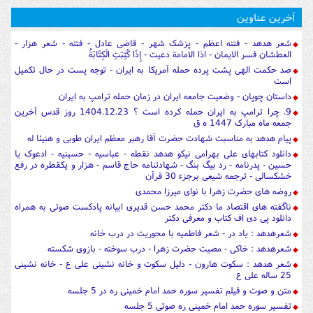
آخرین عناوین
شعر هدهد - فتنه اعظم - پزشک شهر - قاضی عادل - فتنه - شعر هزار -
العطشان فسر الایمان - اذا الامامة دعیت - إِذَا كُتِبَتِ الْكِتَابَةُ
صد حکمت الهی پشت پرده حمله آمریکا به ایران - توجه پست در حال تکمیل
است
داستان چوپان - وضعیت جامعه ایران در زمان حمله ترامپ به ایران
9. چرا ترامپ به ایران حمله کرده است ؟ 1404.12.23 روز قدس آخرین
جمعه ماه مبارک 1447 ه ق
پیام هدهد به مناسبت شهادت حضرت آقا رهبر معظم ایران طوبی و هنیئا له
دانلود کتابهای علی بهرامی نیکو هدهد نقطه - عباسیه - حسینیه - ادعوک یا
حسین - پدرنامه - رد بیگ بنگ - شهادتنامه حاج قاسم - هزار و یکقطره در رفع
خشکسالی - ترجمه شیعی برجزء 30 قرآن
روضه های حضرت زهرا با نوای میرزا محمدی
ناگفته های اقتصاد ما دکتر محمد حسن قدیری ابیانه پادکست صوتی به همراه
دانلود پی دی اف کتاب و معرفی دکتر
شعرهدهد : یاد در - شعر فاطمیه با محوریت در درب خانه
شعرهدهد : خاکی - مصیت حضرت زهرا - درب سوخته - بازوی شکسته
شعر هدهد : سکوت هارون - دلیل سکوت و خانه نشینی علی ع - خانه نشینی
25 ساله علی ع
متن و صوت و فیلم تفسیر سوره حمد امام خمینی ره در 5 جلسه
تفسیر سوره حمد امام خمینی ره صوتی 5 جلسه