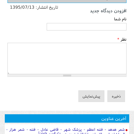
تاریخ انتشار:
1395/07/13
افزودن دیدگاه جدید
نام شما
نظر
*
آخرین عناوین
شعر هدهد - فتنه اعظم - پزشک شهر - قاضی عادل - فتنه - شعر هزار -