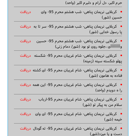
حرم اکبر، دل آرام و دلبرم اکبر (واحد)
کربلایی نریمان پناهی- شب هشتم محرم 95- وای
دریافت
حسین (شور)
کربلایی نریمان پناهی- شب هشتم محرم 95- سر تا به
دریافت
پا رسول خدایی (شور)
کربلایی نریمان پناهی- شب هشتم محرم 95- حسین
دریافت
وآآآآآآآآی ،جلوه روی تو بود (شور/ دمام زنی)
کربلایی نریمان پناهی- شام غریبان محرم 95- شکسته
دریافت
پهلو شکسته سینه (زمینه)
کربلایی نریمان پناهی- شام غریبان محرم 95- ای کشته
دریافت
فتاده به هامون (شور)
کربلایی نریمان پناهی- شام غریبان محرم 95- این همه
دریافت
را ه دویدم (واحد)
کربلایی نریمان پناهی- شام غریبان محرم 95-ارباب
دریافت
سلام من به پیکر تو (شور)
کربلایی نریمان پناهی- شام غریبان محرم 95- ای وای
دریافت
خیمه (شور)
کربلایی نریمان پناهی- شام غریبان محرم 95- ته گودال
دریافت
دست و پا میزد(شور)