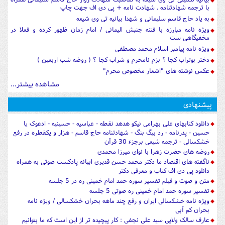
با ترجمه شهادتنامه . شهادت نامه + پی دی اف جهت چاپ
به یاد حاج قاسم سلیمانی و شهدا بیانیه تی وی شیعه
ویژه نامه مبارزه با فتنه جنبش الیمانی / امام زمان ظهور کرده و فعلا در
مخفیگاهی ست
ویژه نامه پیامبر اسلام محمد مصطفی
دختر بوتراب کجا ؟ بزم نامحرم و شراب کجا ؟ ( روضه شب اربعین )
عکس نوشته های "اشعار مخصوص محرم"
مشاهده بیشتر...
پیشنهادی
دانلود کتابهای علی بهرامی نیکو هدهد نقطه - عباسیه - حسینیه - ادعوک یا
حسین - پدرنامه - رد بیگ بنگ - شهادتنامه حاج قاسم - هزار و یکقطره در رفع
خشکسالی - ترجمه شیعی برجزء 30 قرآن
روضه های حضرت زهرا با نوای میرزا محمدی
ناگفته های اقتصاد ما دکتر محمد حسن قدیری ابیانه پادکست صوتی به همراه
دانلود پی دی اف کتاب و معرفی دکتر
متن و صوت و فیلم تفسیر سوره حمد امام خمینی ره در 5 جلسه
تفسیر سوره حمد امام خمینی ره صوتی 5 جلسه
ویژه نامه خشکسالی ایران و رفع چند ماهه بحران خشکسالی / ویژه نامه
بحران کم آبی
عارف سالک ولایی سید علی نجفی : کار پیچیده تر از این است که ما بتوانیم