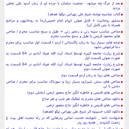
بعد از مرگ چه میشود - صحبت سلمان با مرده ای از زبان آسید علی نجفی
یزدی
کتاب عباسیه نوشته شیخ علی بهرامی نیکو( هدهد)
منشور روحانیت + فایل صوتی (پیام امام خمینی(ره) به روحانیون و مراجع
همراه با متن کامل آن)
مداحی مناسب سینه زنی و زنجیر زنی + طبل و سنج مناسب محرم / مداحی
های محمود کریمی با طبل و سنج مناسب محرم
نوحه های بسیار زیبا به زبان پاکستانی ( اردو ) قسمت اول مناسب برای محرم
دعا فراموش نشود
شرح زیارت جامعه کبیره توسط استاد آیت الله ضیاء آبادی در 64 قسمت به
صورت صوتی قسمت اول
شرح زیارت جامعه کبیره توسط استاد آیت الله ضیاء آبادی در 64 قسمت به
صورت صوتی قسمت دوم
مداحی های زیبا به زبان اردو قسمت دوم
مداحی های سنتی شیرازی بسیار زیبا و سوزناک مناسب برای محرم / مداحی
دشتی با نی
مداحی های قدیمی و خاطره انگیز حاج منصور ارضی (بخش دوم)
دانلود مداحی های محرم به تفکیک هر شب و هر مداح
مداحی های قدیمی و خاطره انگیز حاج منصور ارضی
دانلود کتاب حسینیه اثر شیخ علی بهرامی نیکو (هدهد)
شهادت نامه _ دلنوشته خدمت تمامی پدرهایی که در راه محبت اهل بیت ع
زحمت کشیدند _ هدیه روز پدر
بیانیه تکمیلی تی وی شیعه به مناسبت شهادت زوار حاج قاسم سلیمانی همراه