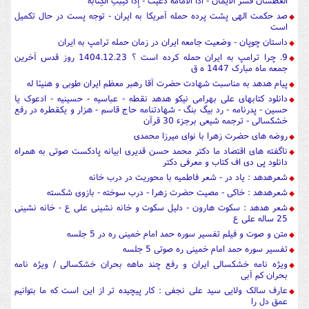
العطشان فسر الایمان - اذا الامامة دعیت - إِذَا كُتِبَتِ الْكِتَابَةُ
صد حکمت الهی پشت پرده حمله آمریکا به ایران - توجه پست در حال تکمیل
است
داستان چوپان - وضعیت جامعه ایران در زمان حمله ترامپ به ایران
9. چرا ترامپ به ایران حمله کرده است ؟ 1404.12.23 روز قدس آخرین
جمعه ماه مبارک 1447 ه ق
پیام هدهد به مناسبت شهادت حضرت آقا رهبر معظم ایران طوبی و هنیئا له
دانلود کتابهای علی بهرامی نیکو هدهد نقطه - عباسیه - حسینیه - ادعوک یا
حسین - پدرنامه - رد بیگ بنگ - شهادتنامه حاج قاسم - هزار و یکقطره در رفع
خشکسالی - ترجمه شیعی برجزء 30 قرآن
روضه های حضرت زهرا با نوای میرزا محمدی
ناگفته های اقتصاد ما دکتر محمد حسن قدیری ابیانه پادکست صوتی به همراه
دانلود پی دی اف کتاب و معرفی دکتر
شعرهدهد : یاد در - شعر فاطمیه با محوریت در درب خانه
شعرهدهد : خاکی - مصیت حضرت زهرا - درب سوخته - بازوی شکسته
شعر هدهد : سکوت هارون - دلیل سکوت و خانه نشینی علی ع - خانه نشینی
25 ساله علی ع
متن و صوت و فیلم تفسیر سوره حمد امام خمینی ره در 5 جلسه
تفسیر سوره حمد امام خمینی ره صوتی 5 جلسه
ویژه نامه خشکسالی ایران و رفع چند ماهه بحران خشکسالی / ویژه نامه
بحران کم آبی
عارف سالک ولایی سید علی نجفی : کار پیچیده تر از این است که ما بتوانیم
عمق دل را