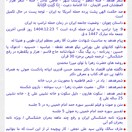
شعر هدهد - فتنه اعظم - پزشک شهر - قاضی عادل - فتنه - شعر هزار -
العطشان فسر الایمان - اذا الامامة دعیت - إِذَا كُتِبَتِ الْكِتَابَةُ
صد حکمت الهی پشت پرده حمله آمریکا به ایران - توجه پست در حال تکمیل
است
داستان چوپان - وضعیت جامعه ایران در زمان حمله ترامپ به ایران
9. چرا ترامپ به ایران حمله کرده است ؟ 1404.12.23 روز قدس آخرین
جمعه ماه مبارک 1447 ه ق
پیام هدهد به مناسبت شهادت حضرت آقا رهبر معظم ایران طوبی و هنیئا له
دانلود کتابهای علی بهرامی نیکو هدهد نقطه - عباسیه - حسینیه - ادعوک یا
حسین - پدرنامه - رد بیگ بنگ - شهادتنامه حاج قاسم - هزار و یکقطره در رفع
خشکسالی - ترجمه شیعی برجزء 30 قرآن
روضه های حضرت زهرا با نوای میرزا محمدی
ناگفته های اقتصاد ما دکتر محمد حسن قدیری ابیانه پادکست صوتی به همراه
دانلود پی دی اف کتاب و معرفی دکتر
شعرهدهد : یاد در - شعر فاطمیه با محوریت در درب خانه
شعرهدهد : خاکی - مصیت حضرت زهرا - درب سوخته - بازوی شکسته
شعر هدهد : سکوت هارون - دلیل سکوت و خانه نشینی علی ع - خانه نشینی
25 ساله علی ع
متن و صوت و فیلم تفسیر سوره حمد امام خمینی ره در 5 جلسه
تفسیر سوره حمد امام خمینی ره صوتی 5 جلسه
ویژه نامه خشکسالی ایران و رفع چند ماهه بحران خشکسالی / ویژه نامه
بحران کم آبی
عارف سالک ولایی سید علی نجفی : کار پیچیده تر از این است که ما بتوانیم