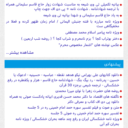
بیانیه تکمیلی تی وی شیعه به مناسبت شهادت زوار حاج قاسم سلیمانی همراه
با ترجمه شهادتنامه . شهادت نامه + پی دی اف جهت چاپ
به یاد حاج قاسم سلیمانی و شهدا بیانیه تی وی شیعه
ویژه نامه مبارزه با فتنه جنبش الیمانی / امام زمان ظهور کرده و فعلا در
مخفیگاهی ست
ویژه نامه پیامبر اسلام محمد مصطفی
دختر بوتراب کجا ؟ بزم نامحرم و شراب کجا ؟ ( روضه شب اربعین )
عکس نوشته های "اشعار مخصوص محرم"
مشاهده بیشتر...
پیشنهادی
دانلود کتابهای علی بهرامی نیکو هدهد نقطه - عباسیه - حسینیه - ادعوک یا
حسین - پدرنامه - رد بیگ بنگ - شهادتنامه حاج قاسم - هزار و یکقطره در رفع
خشکسالی - ترجمه شیعی برجزء 30 قرآن
روضه های حضرت زهرا با نوای میرزا محمدی
ناگفته های اقتصاد ما دکتر محمد حسن قدیری ابیانه پادکست صوتی به همراه
دانلود پی دی اف کتاب و معرفی دکتر
متن و صوت و فیلم تفسیر سوره حمد امام خمینی ره در 5 جلسه
تفسیر سوره حمد امام خمینی ره صوتی 5 جلسه
ویژه نامه خشکسالی ایران و رفع چند ماهه بحران خشکسالی / ویژه نامه
بحران کم آبی