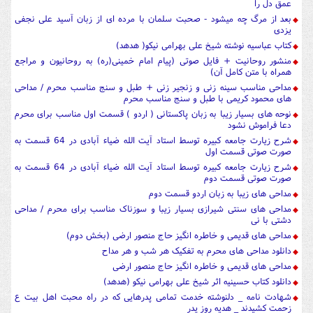
عمق دل را
بعد از مرگ چه میشود - صحبت سلمان با مرده ای از زبان آسید علی نجفی
یزدی
کتاب عباسیه نوشته شیخ علی بهرامی نیکو( هدهد)
منشور روحانیت + فایل صوتی (پیام امام خمینی(ره) به روحانیون و مراجع
همراه با متن کامل آن)
مداحی مناسب سینه زنی و زنجیر زنی + طبل و سنج مناسب محرم / مداحی
های محمود کریمی با طبل و سنج مناسب محرم
نوحه های بسیار زیبا به زبان پاکستانی ( اردو ) قسمت اول مناسب برای محرم
دعا فراموش نشود
شرح زیارت جامعه کبیره توسط استاد آیت الله ضیاء آبادی در 64 قسمت به
صورت صوتی قسمت اول
شرح زیارت جامعه کبیره توسط استاد آیت الله ضیاء آبادی در 64 قسمت به
صورت صوتی قسمت دوم
مداحی های زیبا به زبان اردو قسمت دوم
مداحی های سنتی شیرازی بسیار زیبا و سوزناک مناسب برای محرم / مداحی
دشتی با نی
مداحی های قدیمی و خاطره انگیز حاج منصور ارضی (بخش دوم)
دانلود مداحی های محرم به تفکیک هر شب و هر مداح
مداحی های قدیمی و خاطره انگیز حاج منصور ارضی
دانلود کتاب حسینیه اثر شیخ علی بهرامی نیکو (هدهد)
شهادت نامه _ دلنوشته خدمت تمامی پدرهایی که در راه محبت اهل بیت ع
زحمت کشیدند _ هدیه روز پدر