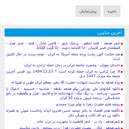
آخرین عناوین
شعر هدهد - فتنه اعظم - پزشک شهر - قاضی عادل - فتنه - شعر هزار -
العطشان فسر الایمان - اذا الامامة دعیت - إِذَا كُتِبَتِ الْكِتَابَةُ
صد حکمت الهی پشت پرده حمله آمریکا به ایران - توجه پست در حال تکمیل
است
داستان چوپان - وضعیت جامعه ایران در زمان حمله ترامپ به ایران
9. چرا ترامپ به ایران حمله کرده است ؟ 1404.12.23 روز قدس آخرین
جمعه ماه مبارک 1447 ه ق
پیام هدهد به مناسبت شهادت حضرت آقا رهبر معظم ایران طوبی و هنیئا له
دانلود کتابهای علی بهرامی نیکو هدهد نقطه - عباسیه - حسینیه - ادعوک یا
حسین - پدرنامه - رد بیگ بنگ - شهادتنامه حاج قاسم - هزار و یکقطره در رفع
خشکسالی - ترجمه شیعی برجزء 30 قرآن
روضه های حضرت زهرا با نوای میرزا محمدی
ناگفته های اقتصاد ما دکتر محمد حسن قدیری ابیانه پادکست صوتی به همراه
دانلود پی دی اف کتاب و معرفی دکتر
شعرهدهد : یاد در - شعر فاطمیه با محوریت در درب خانه
شعرهدهد : خاکی - مصیت حضرت زهرا - درب سوخته - بازوی شکسته