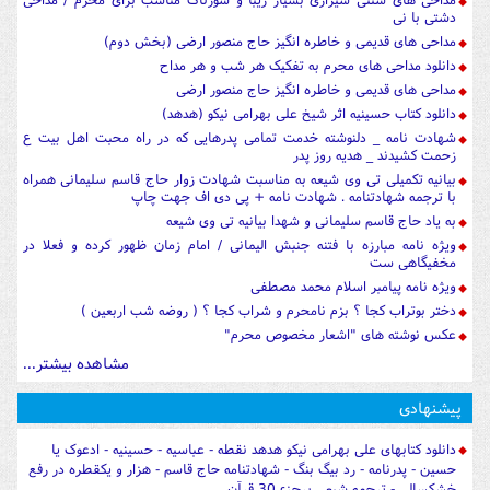
دشتی با نی
مداحی های قدیمی و خاطره انگیز حاج منصور ارضی (بخش دوم)
دانلود مداحی های محرم به تفکیک هر شب و هر مداح
مداحی های قدیمی و خاطره انگیز حاج منصور ارضی
دانلود کتاب حسینیه اثر شیخ علی بهرامی نیکو (هدهد)
شهادت نامه _ دلنوشته خدمت تمامی پدرهایی که در راه محبت اهل بیت ع
زحمت کشیدند _ هدیه روز پدر
بیانیه تکمیلی تی وی شیعه به مناسبت شهادت زوار حاج قاسم سلیمانی همراه
با ترجمه شهادتنامه . شهادت نامه + پی دی اف جهت چاپ
به یاد حاج قاسم سلیمانی و شهدا بیانیه تی وی شیعه
ویژه نامه مبارزه با فتنه جنبش الیمانی / امام زمان ظهور کرده و فعلا در
مخفیگاهی ست
ویژه نامه پیامبر اسلام محمد مصطفی
دختر بوتراب کجا ؟ بزم نامحرم و شراب کجا ؟ ( روضه شب اربعین )
عکس نوشته های "اشعار مخصوص محرم"
مشاهده بیشتر...
پیشنهادی
دانلود کتابهای علی بهرامی نیکو هدهد نقطه - عباسیه - حسینیه - ادعوک یا
حسین - پدرنامه - رد بیگ بنگ - شهادتنامه حاج قاسم - هزار و یکقطره در رفع
خشکسالی - ترجمه شیعی برجزء 30 قرآن