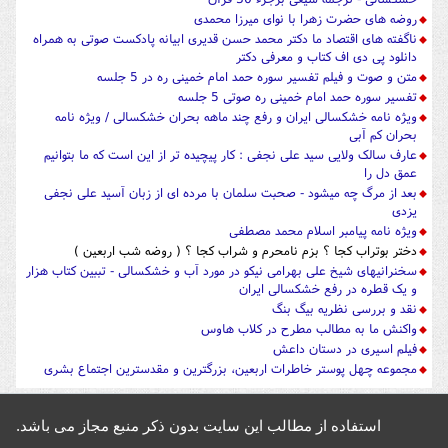
روضه های حضرت زهرا با نوای میرزا محمدی
ناگفته های اقتصاد ما دکتر محمد حسن قدیری ابیانه پادکست صوتی به همراه
دانلود پی دی اف کتاب و معرفی دکتر
متن و صوت و فیلم تفسیر سوره حمد امام خمینی ره در 5 جلسه
تفسیر سوره حمد امام خمینی ره صوتی 5 جلسه
ویژه نامه خشکسالی ایران و رفع چند ماهه بحران خشکسالی / ویژه نامه
بحران کم آبی
عارف سالک ولایی سید علی نجفی : کار پیچیده تر از این است که ما بتوانیم
عمق دل را
بعد از مرگ چه میشود - صحبت سلمان با مرده ای از زبان آسید علی نجفی
یزدی
ویژه نامه پیامبر اسلام محمد مصطفی
دختر بوتراب کجا ؟ بزم نامحرم و شراب کجا ؟ ( روضه شب اربعین )
سخنرانیهای شیخ علی بهرامی نیکو در مورد آب و خشکسالی - تببین کتاب هزار
و یک قطره در رفع خشکسالی ایران
نقد و بررسی نظریه بیگ بنگ
واکنش ما به مطالب مطرح در کلاب هاوس
فیلم اسیری در دستان داعش
مجموعه چهل پوستر خاطرات اربعین، بزرگترین و مقدسترین اجتماع بشری
استفاده از مطالب این سایت بدون ذکر منبع مجاز می باشد.