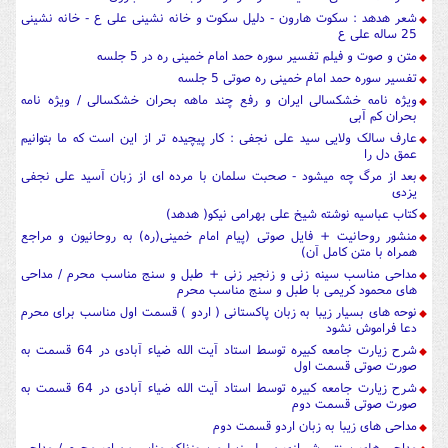
شعر هدهد : سکوت هارون - دلیل سکوت و خانه نشینی علی ع - خانه نشینی
25 ساله علی ع
متن و صوت و فیلم تفسیر سوره حمد امام خمینی ره در 5 جلسه
تفسیر سوره حمد امام خمینی ره صوتی 5 جلسه
ویژه نامه خشکسالی ایران و رفع چند ماهه بحران خشکسالی / ویژه نامه
بحران کم آبی
عارف سالک ولایی سید علی نجفی : کار پیچیده تر از این است که ما بتوانیم
عمق دل را
بعد از مرگ چه میشود - صحبت سلمان با مرده ای از زبان آسید علی نجفی
یزدی
کتاب عباسیه نوشته شیخ علی بهرامی نیکو( هدهد)
منشور روحانیت + فایل صوتی (پیام امام خمینی(ره) به روحانیون و مراجع
همراه با متن کامل آن)
مداحی مناسب سینه زنی و زنجیر زنی + طبل و سنج مناسب محرم / مداحی
های محمود کریمی با طبل و سنج مناسب محرم
نوحه های بسیار زیبا به زبان پاکستانی ( اردو ) قسمت اول مناسب برای محرم
دعا فراموش نشود
شرح زیارت جامعه کبیره توسط استاد آیت الله ضیاء آبادی در 64 قسمت به
صورت صوتی قسمت اول
شرح زیارت جامعه کبیره توسط استاد آیت الله ضیاء آبادی در 64 قسمت به
صورت صوتی قسمت دوم
مداحی های زیبا به زبان اردو قسمت دوم
مداحی های سنتی شیرازی بسیار زیبا و سوزناک مناسب برای محرم / مداحی