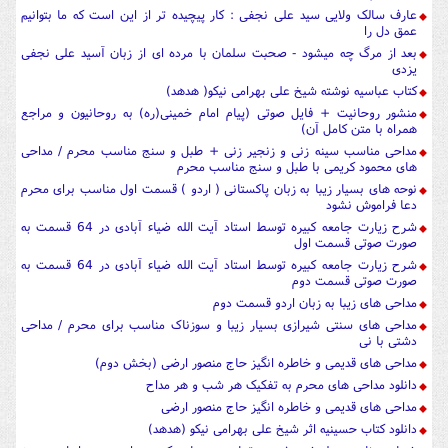
عارف سالک ولایی سید علی نجفی : کار پیچیده تر از این است که ما بتوانیم
عمق دل را
بعد از مرگ چه میشود - صحبت سلمان با مرده ای از زبان آسید علی نجفی
یزدی
کتاب عباسیه نوشته شیخ علی بهرامی نیکو( هدهد)
منشور روحانیت + فایل صوتی (پیام امام خمینی(ره) به روحانیون و مراجع
همراه با متن کامل آن)
مداحی مناسب سینه زنی و زنجیر زنی + طبل و سنج مناسب محرم / مداحی
های محمود کریمی با طبل و سنج مناسب محرم
نوحه های بسیار زیبا به زبان پاکستانی ( اردو ) قسمت اول مناسب برای محرم
دعا فراموش نشود
شرح زیارت جامعه کبیره توسط استاد آیت الله ضیاء آبادی در 64 قسمت به
صورت صوتی قسمت اول
شرح زیارت جامعه کبیره توسط استاد آیت الله ضیاء آبادی در 64 قسمت به
صورت صوتی قسمت دوم
مداحی های زیبا به زبان اردو قسمت دوم
مداحی های سنتی شیرازی بسیار زیبا و سوزناک مناسب برای محرم / مداحی
دشتی با نی
مداحی های قدیمی و خاطره انگیز حاج منصور ارضی (بخش دوم)
دانلود مداحی های محرم به تفکیک هر شب و هر مداح
مداحی های قدیمی و خاطره انگیز حاج منصور ارضی
دانلود کتاب حسینیه اثر شیخ علی بهرامی نیکو (هدهد)