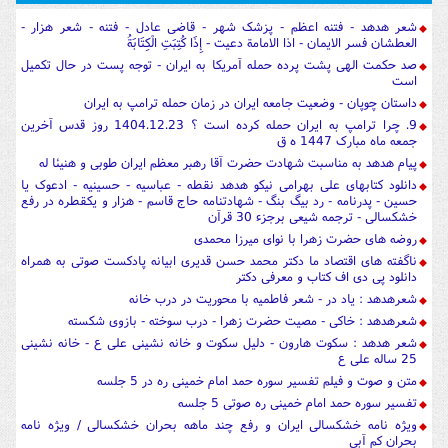
شعر هدهد - فتنه اعظم - پزشک شهر - قاضی عادل - فتنه - شعر هزار -
العطشان فسر الایمان - اذا الامامة دعیت - إِذَا كُتِبَتِ الْكِتَابَةُ
صد حکمت الهی پشت پرده حمله آمریکا به ایران - توجه پست در حال تکمیل
است
داستان چوپان - وضعیت جامعه ایران در زمان حمله ترامپ به ایران
9. چرا ترامپ به ایران حمله کرده است ؟ 1404.12.23 روز قدس آخرین
جمعه ماه مبارک 1447 ه ق
پیام هدهد به مناسبت شهادت حضرت آقا رهبر معظم ایران طوبی و هنیئا له
دانلود کتابهای علی بهرامی نیکو هدهد نقطه - عباسیه - حسینیه - ادعوک یا
حسین - پدرنامه - رد بیگ بنگ - شهادتنامه حاج قاسم - هزار و یکقطره در رفع
خشکسالی - ترجمه شیعی برجزء 30 قرآن
روضه های حضرت زهرا با نوای میرزا محمدی
ناگفته های اقتصاد ما دکتر محمد حسن قدیری ابیانه پادکست صوتی به همراه
دانلود پی دی اف کتاب و معرفی دکتر
شعرهدهد : یاد در - شعر فاطمیه با محوریت در درب خانه
شعرهدهد : خاکی - مصیت حضرت زهرا - درب سوخته - بازوی شکسته
شعر هدهد : سکوت هارون - دلیل سکوت و خانه نشینی علی ع - خانه نشینی
25 ساله علی ع
متن و صوت و فیلم تفسیر سوره حمد امام خمینی ره در 5 جلسه
تفسیر سوره حمد امام خمینی ره صوتی 5 جلسه
ویژه نامه خشکسالی ایران و رفع چند ماهه بحران خشکسالی / ویژه نامه
بحران کم آبی