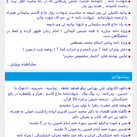
شهادت نامه _ دلنوشته خدمت تمامی پدرهایی که در راه محبت اهل بیت ع
زحمت کشیدند _ هدیه روز پدر
بیانیه تکمیلی تی وی شیعه به مناسبت شهادت زوار حاج قاسم سلیمانی همراه
با ترجمه شهادتنامه . شهادت نامه + پی دی اف جهت چاپ
به یاد حاج قاسم سلیمانی و شهدا بیانیه تی وی شیعه
ویژه نامه مبارزه با فتنه جنبش الیمانی / امام زمان ظهور کرده و فعلا در
مخفیگاهی ست
ویژه نامه پیامبر اسلام محمد مصطفی
دختر بوتراب کجا ؟ بزم نامحرم و شراب کجا ؟ ( روضه شب اربعین )
عکس نوشته های "اشعار مخصوص محرم"
مشاهده بیشتر...
پیشنهادی
دانلود کتابهای علی بهرامی نیکو هدهد نقطه - عباسیه - حسینیه - ادعوک یا
حسین - پدرنامه - رد بیگ بنگ - شهادتنامه حاج قاسم - هزار و یکقطره در رفع
خشکسالی - ترجمه شیعی برجزء 30 قرآن
روضه های حضرت زهرا با نوای میرزا محمدی
ناگفته های اقتصاد ما دکتر محمد حسن قدیری ابیانه پادکست صوتی به همراه
دانلود پی دی اف کتاب و معرفی دکتر
متن و صوت و فیلم تفسیر سوره حمد امام خمینی ره در 5 جلسه
تفسیر سوره حمد امام خمینی ره صوتی 5 جلسه
ویژه نامه خشکسالی ایران و رفع چند ماهه بحران خشکسالی / ویژه نامه