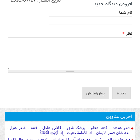
افزودن دیدگاه جدید
نام شما
نظر
*
آخرین عناوین
شعر هدهد - فتنه اعظم - پزشک شهر - قاضی عادل - فتنه - شعر هزار -
العطشان فسر الایمان - اذا الامامة دعیت - إِذَا كُتِبَتِ الْكِتَابَةُ
صد حکمت الهی پشت پرده حمله آمریکا به ایران - توجه پست در حال تکمیل