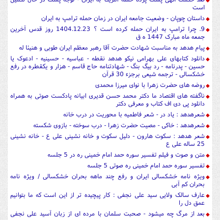
است
داستان چوپان - وضعیت جامعه ایران در زمان حمله ترامپ به ایران
9. چرا ترامپ به ایران حمله کرده است ؟ 1404.12.23 روز قدس آخرین
جمعه ماه مبارک 1447 ه ق
پیام هدهد به مناسبت شهادت حضرت آقا رهبر معظم ایران طوبی و هنیئا له
دانلود کتابهای علی بهرامی نیکو هدهد نقطه - عباسیه - حسینیه - ادعوک یا
حسین - پدرنامه - رد بیگ بنگ - شهادتنامه حاج قاسم - هزار و یکقطره در رفع
خشکسالی - ترجمه شیعی برجزء 30 قرآن
روضه های حضرت زهرا با نوای میرزا محمدی
ناگفته های اقتصاد ما دکتر محمد حسن قدیری ابیانه پادکست صوتی به همراه
دانلود پی دی اف کتاب و معرفی دکتر
شعرهدهد : یاد در - شعر فاطمیه با محوریت در درب خانه
شعرهدهد : خاکی - مصیت حضرت زهرا - درب سوخته - بازوی شکسته
شعر هدهد : سکوت هارون - دلیل سکوت و خانه نشینی علی ع - خانه نشینی
25 ساله علی ع
متن و صوت و فیلم تفسیر سوره حمد امام خمینی ره در 5 جلسه
تفسیر سوره حمد امام خمینی ره صوتی 5 جلسه
ویژه نامه خشکسالی ایران و رفع چند ماهه بحران خشکسالی / ویژه نامه
بحران کم آبی
عارف سالک ولایی سید علی نجفی : کار پیچیده تر از این است که ما بتوانیم
عمق دل را
بعد از مرگ چه میشود - صحبت سلمان با مرده ای از زبان آسید علی نجفی