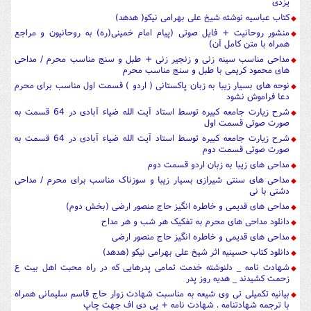
یزدی
کتاب عباسیه نوشته شیخ علی بهرامی نیکو( هدهد)
منشور روحانیت + فایل صوتی (پیام امام خمینی(ره) به روحانیون و مراجع
همراه با متن کامل آن)
مداحی مناسب سینه زنی و زنجیر زنی + طبل و سنج مناسب محرم / مداحی
های محمود کریمی با طبل و سنج مناسب محرم
نوحه های بسیار زیبا به زبان پاکستانی ( اردو ) قسمت اول مناسب برای محرم
دعا فراموش نشود
شرح زیارت جامعه کبیره توسط استاد آیت الله ضیاء آبادی در 64 قسمت به
صورت صوتی قسمت اول
شرح زیارت جامعه کبیره توسط استاد آیت الله ضیاء آبادی در 64 قسمت به
صورت صوتی قسمت دوم
مداحی های زیبا به زبان اردو قسمت دوم
مداحی های سنتی شیرازی بسیار زیبا و سوزناک مناسب برای محرم / مداحی
دشتی با نی
مداحی های قدیمی و خاطره انگیز حاج منصور ارضی (بخش دوم)
دانلود مداحی های محرم به تفکیک هر شب و هر مداح
مداحی های قدیمی و خاطره انگیز حاج منصور ارضی
دانلود کتاب حسینیه اثر شیخ علی بهرامی نیکو (هدهد)
شهادت نامه _ دلنوشته خدمت تمامی پدرهایی که در راه محبت اهل بیت ع
زحمت کشیدند _ هدیه روز پدر
بیانیه تکمیلی تی وی شیعه به مناسبت شهادت زوار حاج قاسم سلیمانی همراه
با ترجمه شهادتنامه . شهادت نامه + پی دی اف جهت چاپ