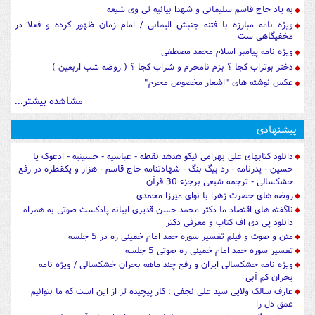
به یاد حاج قاسم سلیمانی و شهدا بیانیه تی وی شیعه
ویژه نامه مبارزه با فتنه جنبش الیمانی / امام زمان ظهور کرده و فعلا در
مخفیگاهی ست
ویژه نامه پیامبر اسلام محمد مصطفی
دختر بوتراب کجا ؟ بزم نامحرم و شراب کجا ؟ ( روضه شب اربعین )
عکس نوشته های "اشعار مخصوص محرم"
مشاهده بیشتر...
پیشنهادی
دانلود کتابهای علی بهرامی نیکو هدهد نقطه - عباسیه - حسینیه - ادعوک یا
حسین - پدرنامه - رد بیگ بنگ - شهادتنامه حاج قاسم - هزار و یکقطره در رفع
خشکسالی - ترجمه شیعی برجزء 30 قرآن
روضه های حضرت زهرا با نوای میرزا محمدی
ناگفته های اقتصاد ما دکتر محمد حسن قدیری ابیانه پادکست صوتی به همراه
دانلود پی دی اف کتاب و معرفی دکتر
متن و صوت و فیلم تفسیر سوره حمد امام خمینی ره در 5 جلسه
تفسیر سوره حمد امام خمینی ره صوتی 5 جلسه
ویژه نامه خشکسالی ایران و رفع چند ماهه بحران خشکسالی / ویژه نامه
بحران کم آبی
عارف سالک ولایی سید علی نجفی : کار پیچیده تر از این است که ما بتوانیم
عمق دل را