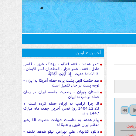
#
آخرین عناوین
شعر هدهد - فتنه اعظم - پزشک شهر - قاضی
عادل - فتنه - شعر هزار - العطشان فسر الایمان -
اذا الامامة دعیت - إِذَا كُتِبَتِ الْكِتَابَةُ
صد حکمت الهی پشت پرده حمله آمریکا به ایران -
توجه پست در حال تکمیل است
داستان چوپان - وضعیت جامعه ایران در زمان
حمله ترامپ به ایران
9. چرا ترامپ به ایران حمله کرده است ؟
1404.12.23 روز قدس آخرین جمعه ماه مبارک
1447 ه ق
پیام هدهد به مناسبت شهادت حضرت آقا رهبر
معظم ایران طوبی و هنیئا له
ریافت
دانلود کتابهای علی بهرامی نیکو هدهد نقطه -
ریافت