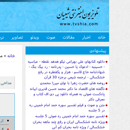
خانه
اخبار
مقالات
صوت
ویدئو
تصاویر
نرم
شما اینجا 
پیشنهادی
خانه
» مداحی م
دانلود کتابهای علی بهرامی نیکو هدهد نقطه - عباسیه
- حسینیه - ادعوک یا حسین - پدرنامه - رد بیگ بنگ -
شهادتنامه حاج قاسم - هزار و یکقطره در رفع
خشکسالی - ترجمه شیعی برجزء 30 قرآن
مداحی مناسب مح
روضه های حضرت زهرا با نوای میرزا محمدی
ناگفته های اقتصاد ما دکتر محمد حسن قدیری ابیانه
پادکست صوتی به همراه دانلود پی دی اف کتاب و
معرفی دکتر
متن و صوت و فیلم تفسیر سوره حمد امام خمینی ره
در 5 جلسه
تفسیر سوره حمد امام خمینی ره صوتی 5 جلسه
کرب
ویژه نامه خشکسالی ایران و رفع چند ماهه بحران
خشکسالی / ویژه نامه بحران کم آبی
کرب