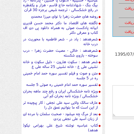
عباسیه - حسینیه - ادعوک یا حسین - پدرنامه - رد
بیگ بنگ - شهادتنامه حاج قاسم - هزار و یکقطره
ریافت
در رفع خشکسالی - ترجمه شیعی برجزء 30 قرآن
روضه های حضرت زهرا با نوای میرزا محمدی
ریافت
ناگفته های اقتصاد ما دکتر محمد حسن قدیری
ابیانه پادکست صوتی به همراه دانلود پی دی اف
ریافت
کتاب و معرفی دکتر
شعرهدهد : یاد در - شعر فاطمیه با محوریت در
درب خانه
شعرهدهد : خاکی - مصیت حضرت زهرا - درب
1395/07
سوخته - بازوی شکسته
شعر هدهد : سکوت هارون - دلیل سکوت و خانه
نشینی علی ع - خانه نشینی 25 ساله علی ع
متن و صوت و فیلم تفسیر سوره حمد امام خمینی
ره در 5 جلسه
تفسیر سوره حمد امام خمینی ره صوتی 5 جلسه
ویژه نامه خشکسالی ایران و رفع چند ماهه بحران
خشکسالی / ویژه نامه بحران کم آبی
عارف سالک ولایی سید علی نجفی : کار پیچیده تر
از این است که ما بتوانیم عمق دل را
بعد از مرگ چه میشود - صحبت سلمان با مرده ای
از زبان آسید علی نجفی یزدی
کتاب عباسیه نوشته شیخ علی بهرامی نیکو(
هدهد)