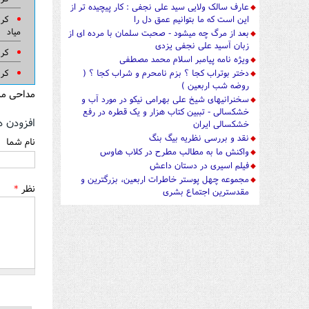
عارف سالک ولایی سید علی نجفی : کار پیچیده تر از
کرب
این است که ما بتوانیم عمق دل را
میاد
بعد از مرگ چه میشود - صحبت سلمان با مرده ای از
زبان آسید علی نجفی یزدی
کرب
ویژه نامه پیامبر اسلام محمد مصطفی
کرب
دختر بوتراب کجا ؟ بزم نامحرم و شراب کجا ؟ (
روضه شب اربعین )
مداحی مناسب محرم 5
سخنرانیهای شیخ علی بهرامی نیکو در مورد آب و
خشکسالی - تببین کتاب هزار و یک قطره در رفع
افزودن د
خشکسالی ایران
نقد و بررسی نظریه بیگ بنگ
نام شما
واکنش ما به مطالب مطرح در کلاب هاوس
فیلم اسیری در دستان داعش
مجموعه چهل پوستر خاطرات اربعین، بزرگترین و
نظر
*
مقدسترین اجتماع بشری