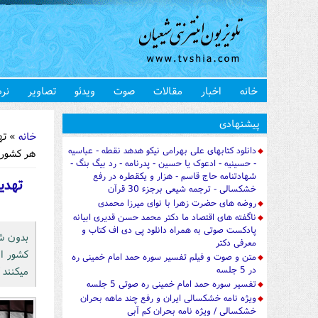
خانه
اخبار
مقالات
صوت
ویدئو
تصاویر
نرم
شما اینجا 
پیشنهادی
خانه
دانلود کتابهای علی بهرامی نیکو هدهد نقطه - عباسیه
هر کشور
- حسینیه - ادعوک یا حسین - پدرنامه - رد بیگ بنگ -
شهادتنامه حاج قاسم - هزار و یکقطره در رفع
تهدی
خشکسالی - ترجمه شیعی برجزء 30 قرآن
روضه های حضرت زهرا با نوای میرزا محمدی
ناگفته های اقتصاد ما دکتر محمد حسن قدیری ابیانه
پادکست صوتی به همراه دانلود پی دی اف کتاب و
معرفی دکتر
متن و صوت و فیلم تفسیر سوره حمد امام خمینی ره
در 5 جلسه
مي‎كنند كه مي‎تواند منجر به افول آن گردد. مشكلاتي كه همراه و درون انقلاب مي‎باشد، «
تفسیر سوره حمد امام خمینی ره صوتی 5 جلسه
ویژه نامه خشکسالی ایران و رفع چند ماهه بحران
خشکسالی / ویژه نامه بحران کم آبی