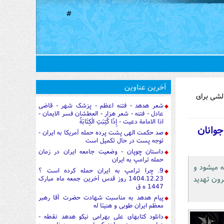
#
آخرین عناوین
یون / عدم رفع نیازهای جوانان می‎تواند چالشی برای
شعر هدهد - فتنه اعظم - پزشک شهر - قاضی
عادل - فتنه - شعر هزار - العطشان فسر الایمان -
اذا الامامة دعیت - إِذَا كُتِبَتِ الْكِتَابَةُ
جوانان
صد حکمت الهی پشت پرده حمله آمریکا به ایران -
توجه پست در حال تکمیل است
داستان چوپان - وضعیت جامعه ایران در زمان
حمله ترامپ به ایران
بدون شک هر کشوری پس از هر انقلابی که در آن صورت می‎گیرد، با چالش‎هایی مواجه می‎شود و
9. چرا ترامپ به ایران حمله کرده است ؟
آسیب‎هایی از درون و بیرون تهديد
1404.12.23 روز قدس آخرین جمعه ماه مبارک
1447 ه ق
پیام هدهد به مناسبت شهادت حضرت آقا رهبر
معظم ایران طوبی و هنیئا له
دانلود کتابهای علی بهرامی نیکو هدهد نقطه -