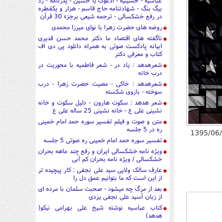
عباسیه - حسینیه - ادعوک یا حسین - پدرنامه - رد
بیگ بنگ - شهادتنامه حاج قاسم - هزار و یکقطره
در رفع خشکسالی - ترجمه شیعی برجزء 30 قرآن
روضه های حضرت زهرا با نوای میرزا محمدی
ناگفته های اقتصاد ما دکتر محمد حسن قدیری
ابیانه پادکست صوتی به همراه دانلود پی دی اف
کتاب و معرفی دکتر
شعرهدهد : یاد در - شعر فاطمیه با محوریت در
درب خانه
شعرهدهد : خاکی - مصیت حضرت زهرا - درب
سوخته - بازوی شکسته
شعر هدهد : سکوت هارون - دلیل سکوت و خانه
نشینی علی ع - خانه نشینی 25 ساله علی ع
متن و صوت و فیلم تفسیر سوره حمد امام خمینی
ره در 5 جلسه
1395/06
تفسیر سوره حمد امام خمینی ره صوتی 5 جلسه
ویژه نامه خشکسالی ایران و رفع چند ماهه بحران
خشکسالی / ویژه نامه بحران کم آبی
عارف سالک ولایی سید علی نجفی : کار پیچیده تر
از این است که ما بتوانیم عمق دل را
بعد از مرگ چه میشود - صحبت سلمان با مرده ای
از زبان آسید علی نجفی یزدی
کتاب عباسیه نوشته شیخ علی بهرامی نیکو(
هدهد)