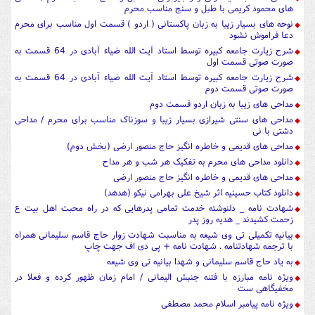
های محمود کریمی با طبل و سنج مناسب محرم
نوحه های بسیار زیبا به زبان پاکستانی ( اردو ) قسمت اول مناسب برای محرم
دعا فراموش نشود
شرح زیارت جامعه کبیره توسط استاد آیت الله ضیاء آبادی در 64 قسمت به
صورت صوتی قسمت اول
شرح زیارت جامعه کبیره توسط استاد آیت الله ضیاء آبادی در 64 قسمت به
صورت صوتی قسمت دوم
مداحی های زیبا به زبان اردو قسمت دوم
مداحی های سنتی شیرازی بسیار زیبا و سوزناک مناسب برای محرم / مداحی
دشتی با نی
مداحی های قدیمی و خاطره انگیز حاج منصور ارضی (بخش دوم)
دانلود مداحی های محرم به تفکیک هر شب و هر مداح
مداحی های قدیمی و خاطره انگیز حاج منصور ارضی
دانلود کتاب حسینیه اثر شیخ علی بهرامی نیکو (هدهد)
شهادت نامه _ دلنوشته خدمت تمامی پدرهایی که در راه محبت اهل بیت ع
زحمت کشیدند _ هدیه روز پدر
بیانیه تکمیلی تی وی شیعه به مناسبت شهادت زوار حاج قاسم سلیمانی همراه
با ترجمه شهادتنامه . شهادت نامه + پی دی اف جهت چاپ
به یاد حاج قاسم سلیمانی و شهدا بیانیه تی وی شیعه
ویژه نامه مبارزه با فتنه جنبش الیمانی / امام زمان ظهور کرده و فعلا در
مخفیگاهی ست
ویژه نامه پیامبر اسلام محمد مصطفی