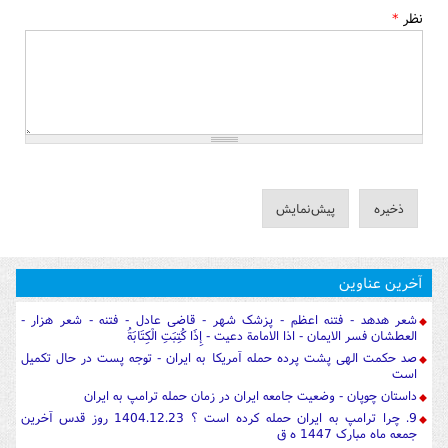
نظر
*
آخرین عناوین
شعر هدهد - فتنه اعظم - پزشک شهر - قاضی عادل - فتنه - شعر هزار -
العطشان فسر الایمان - اذا الامامة دعیت - إِذَا كُتِبَتِ الْكِتَابَةُ
صد حکمت الهی پشت پرده حمله آمریکا به ایران - توجه پست در حال تکمیل
است
داستان چوپان - وضعیت جامعه ایران در زمان حمله ترامپ به ایران
9. چرا ترامپ به ایران حمله کرده است ؟ 1404.12.23 روز قدس آخرین
جمعه ماه مبارک 1447 ه ق