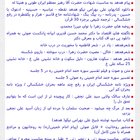
پیام هدهد به مناسبت شهادت حضرت آقا رهبر معظم ایران طوبی و هنیئا له
دانلود کتابهای علی بهرامی نیکو هدهد نقطه - عباسیه - حسینیه - ادعوک یا
حسین - پدرنامه - رد بیگ بنگ - شهادتنامه حاج قاسم - هزار و یکقطره در رفع
خشکسالی - ترجمه شیعی برجزء 30 قرآن
روضه های حضرت زهرا با نوای میرزا محمدی
ناگفته های اقتصاد ما دکتر محمد حسن قدیری ابیانه پادکست صوتی به همراه
دانلود پی دی اف کتاب و معرفی دکتر
شعرهدهد : یاد در - شعر فاطمیه با محوریت در درب خانه
شعرهدهد : خاکی - مصیت حضرت زهرا - درب سوخته - بازوی شکسته
شعر هدهد : سکوت هارون - دلیل سکوت و خانه نشینی علی ع - خانه نشینی
25 ساله علی ع
متن و صوت و فیلم تفسیر سوره حمد امام خمینی ره در 5 جلسه
تفسیر سوره حمد امام خمینی ره صوتی 5 جلسه
ویژه نامه خشکسالی ایران و رفع چند ماهه بحران خشکسالی / ویژه نامه
بحران کم آبی
عارف سالک ولایی سید علی نجفی : کار پیچیده تر از این است که ما بتوانیم
عمق دل را
بعد از مرگ چه میشود - صحبت سلمان با مرده ای از زبان آسید علی نجفی
یزدی
کتاب عباسیه نوشته شیخ علی بهرامی نیکو( هدهد)
منشور روحانیت + فایل صوتی (پیام امام خمینی(ره) به روحانیون و مراجع
همراه با متن کامل آن)
مداحی مناسب سینه زنی و زنجیر زنی + طبل و سنج مناسب محرم / مداحی