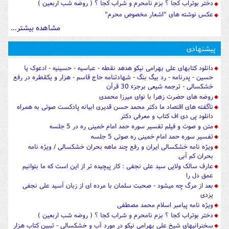
دختر بوتراب کجا ؟ بزم نامحرم و شراب کجا ؟ ( روضه شب اربعین )
عکس نوشته های "اشعار مخصوص محرم"
مشاهده بیشتر...
پیشنهادی
دانلود کتابهای علی بهرامی نیکو هدهد نقطه - عباسیه - حسینیه - ادعوک یا
حسین - پدرنامه - رد بیگ بنگ - شهادتنامه حاج قاسم - هزار و یکقطره در رفع
خشکسالی - ترجمه شیعی برجزء 30 قرآن
روضه های حضرت زهرا با نوای میرزا محمدی
ناگفته های اقتصاد ما دکتر محمد حسن قدیری ابیانه پادکست صوتی به همراه
دانلود پی دی اف کتاب و معرفی دکتر
متن و صوت و فیلم تفسیر سوره حمد امام خمینی ره در 5 جلسه
تفسیر سوره حمد امام خمینی ره صوتی 5 جلسه
ویژه نامه خشکسالی ایران و رفع چند ماهه بحران خشکسالی / ویژه نامه
بحران کم آبی
عارف سالک ولایی سید علی نجفی : کار پیچیده تر از این است که ما بتوانیم
عمق دل را
بعد از مرگ چه میشود - صحبت سلمان با مرده ای از زبان آسید علی نجفی
یزدی
ویژه نامه پیامبر اسلام محمد مصطفی
دختر بوتراب کجا ؟ بزم نامحرم و شراب کجا ؟ ( روضه شب اربعین )
سخنرانیهای شیخ علی بهرامی نیکو در مورد آب و خشکسالی - تببین کتاب هزار