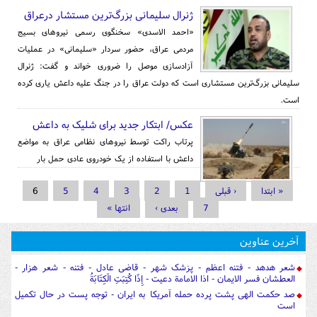
ژنرال سلیمانی بزرگ‌ترین مستشار درعراق
«احمد الاسدی» سخنگوی رسمی نیروهای بسیج
مردمی عراق، حضور سردار «سلیمانی» در عملیات
آزادسازی موصل را ضروری خواند و گفت: ژنرال
سلیمانی بزرگ‌ترین مستشاری است که دولت عراق را در جنگ علیه داعش یاری کرده
است.
عکس/ ابتکار جدید برای شلیک به داعش
پرتاب راکت توسط نیروهای نظامی عراق به مواضع
داعش با استفاده از یک خودروی عادی حمل بار
صفحه‌ها
« ابتدا
‹ قبلی
1
2
3
4
5
6
7
بعدی ›
انتها »
آخرین عناوین
شعر هدهد - فتنه اعظم - پزشک شهر - قاضی عادل - فتنه - شعر هزار -
العطشان فسر الایمان - اذا الامامة دعیت - إِذَا كُتِبَتِ الْكِتَابَةُ
صد حکمت الهی پشت پرده حمله آمریکا به ایران - توجه پست در حال تکمیل
است