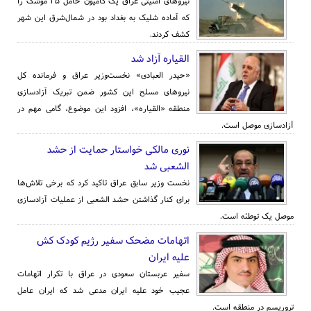
نیروهای امنیتی عراق یک کامیون حامل ۳۵ موشک را
که آماده شلیک به بغداد بود در شمال‌شرق این شهر
کشف کردند.
القیاره آزاد شد
«حیدر العبادی» نخست‌وزیر عراق و فرمانده کل
نیروهای مسلح این کشور ضمن تبریک آزادسازی
منطقه «القیاره»، افزود این موضوع، گامی مهم در
آزادسازی موصل است.
نوری مالکی خواستار حمایت از حشد
الشعبی شد
نخست وزیر سابق عراق تاکید کرد که برخی تلاش‌ها
برای کنار گذاشتن حشد الشعبی از عملیات آزادسازی
موصل یک توطئه است.
اتهامات مضحک سفیر رژیم کودک کش
علیه ایران
سفیر عربستان سعودی در عراق با تکرار اتهامات
عجیب خود علیه ایران مدعی شد که ایران عامل
تروریسم در منطقه است.