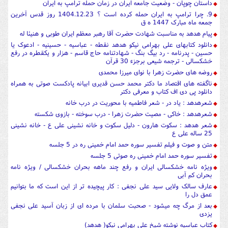
داستان چوپان - وضعیت جامعه ایران در زمان حمله ترامپ به ایران
9. چرا ترامپ به ایران حمله کرده است ؟ 1404.12.23 روز قدس آخرین
جمعه ماه مبارک 1447 ه ق
پیام هدهد به مناسبت شهادت حضرت آقا رهبر معظم ایران طوبی و هنیئا له
دانلود کتابهای علی بهرامی نیکو هدهد نقطه - عباسیه - حسینیه - ادعوک یا
حسین - پدرنامه - رد بیگ بنگ - شهادتنامه حاج قاسم - هزار و یکقطره در رفع
خشکسالی - ترجمه شیعی برجزء 30 قرآن
روضه های حضرت زهرا با نوای میرزا محمدی
ناگفته های اقتصاد ما دکتر محمد حسن قدیری ابیانه پادکست صوتی به همراه
دانلود پی دی اف کتاب و معرفی دکتر
شعرهدهد : یاد در - شعر فاطمیه با محوریت در درب خانه
شعرهدهد : خاکی - مصیت حضرت زهرا - درب سوخته - بازوی شکسته
شعر هدهد : سکوت هارون - دلیل سکوت و خانه نشینی علی ع - خانه نشینی
25 ساله علی ع
متن و صوت و فیلم تفسیر سوره حمد امام خمینی ره در 5 جلسه
تفسیر سوره حمد امام خمینی ره صوتی 5 جلسه
ویژه نامه خشکسالی ایران و رفع چند ماهه بحران خشکسالی / ویژه نامه
بحران کم آبی
عارف سالک ولایی سید علی نجفی : کار پیچیده تر از این است که ما بتوانیم
عمق دل را
بعد از مرگ چه میشود - صحبت سلمان با مرده ای از زبان آسید علی نجفی
یزدی
کتاب عباسیه نوشته شیخ علی بهرامی نیکو( هدهد)