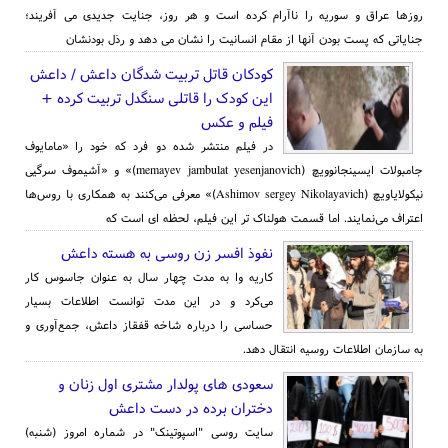
روزها عراق و سوریه را ناآرام کرده است و هر روز، جنایت جدیدی می آفریند؛
جنایاتی که پست بودن آنها از مقام انسانیت را نشان می دهد و رذل بودنشان
کودکان قاتل تربیت شدگان داعش / داعش
این کودک را قاتلی سنگدل تربیت کرده +
فیلم و عکس
در فیلم منتشر شده دو فرد که خود را «مامایوف
جامبولات ایسینجانوویچ (memayev jambulat yesenjanovich)» و «آشیموف سرگیی
نیکولایاویچ (Ashimov sergey Nikolayavich)» معرفی می‌کنند به همکاری با روس‌ها
اعتراف می‌نمایند. اما قسمت هولناک تر این فیلم، لحظه ای است که
نفوذ افسر زن روسی به هسته داعش
کاریه وا به مدت چهار سال به عنوان جاسوس کار
می‌کرد و در این مدت توانست اطلاعات بسیار
حساسی را درباره شاخه قفقاز داعش، جمع‌آوری و
به سازمان اطلاعات روسیه انتقال دهد.
سعودی های پولدار مشتری اول زنان و
دختران برده در دست داعش
سایت روسی "اسپوتینک" در شماره امروز (شنبه)