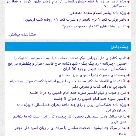
ویژه نامه مبارزه با فتنه جنبش الیمانی / امام زمان ظهور کرده و فعلا در
مخفیگاهی ست
ویژه نامه پیامبر اسلام محمد مصطفی
دختر بوتراب کجا ؟ بزم نامحرم و شراب کجا ؟ ( روضه شب اربعین )
عکس نوشته های "اشعار مخصوص محرم"
مشاهده بیشتر...
پیشنهادی
دانلود کتابهای علی بهرامی نیکو هدهد نقطه - عباسیه - حسینیه - ادعوک یا
حسین - پدرنامه - رد بیگ بنگ - شهادتنامه حاج قاسم - هزار و یکقطره در رفع
خشکسالی - ترجمه شیعی برجزء 30 قرآن
روضه های حضرت زهرا با نوای میرزا محمدی
ناگفته های اقتصاد ما دکتر محمد حسن قدیری ابیانه پادکست صوتی به همراه
دانلود پی دی اف کتاب و معرفی دکتر
متن و صوت و فیلم تفسیر سوره حمد امام خمینی ره در 5 جلسه
تفسیر سوره حمد امام خمینی ره صوتی 5 جلسه
ویژه نامه خشکسالی ایران و رفع چند ماهه بحران خشکسالی / ویژه نامه
بحران کم آبی
عارف سالک ولایی سید علی نجفی : کار پیچیده تر از این است که ما بتوانیم
عمق دل را
بعد از مرگ چه میشود - صحبت سلمان با مرده ای از زبان آسید علی نجفی
یزدی