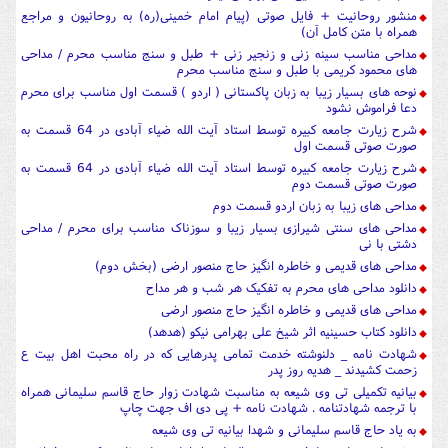
منشور روحانیت + فایل صوتی (پیام امام خمینی(ره) به روحانیون و مراجع
همراه با متن کامل آن)
مداحی مناسب سینه زنی و زنجیر زنی + طبل و سنج مناسب محرم / مداحی
های محمود کریمی با طبل و سنج مناسب محرم
نوحه های بسیار زیبا به زبان پاکستانی ( اردو ) قسمت اول مناسب برای محرم
دعا فراموش نشود
شرح زیارت جامعه کبیره توسط استاد آیت الله ضیاء آبادی در 64 قسمت به
صورت صوتی قسمت اول
شرح زیارت جامعه کبیره توسط استاد آیت الله ضیاء آبادی در 64 قسمت به
صورت صوتی قسمت دوم
مداحی های زیبا به زبان اردو قسمت دوم
مداحی های سنتی شیرازی بسیار زیبا و سوزناک مناسب برای محرم / مداحی
دشتی با نی
مداحی های قدیمی و خاطره انگیز حاج منصور ارضی (بخش دوم)
دانلود مداحی های محرم به تفکیک هر شب و هر مداح
مداحی های قدیمی و خاطره انگیز حاج منصور ارضی
دانلود کتاب حسینیه اثر شیخ علی بهرامی نیکو (هدهد)
شهادت نامه _ دلنوشته خدمت تمامی پدرهایی که در راه محبت اهل بیت ع
زحمت کشیدند _ هدیه روز پدر
بیانیه تکمیلی تی وی شیعه به مناسبت شهادت زوار حاج قاسم سلیمانی همراه
با ترجمه شهادتنامه . شهادت نامه + پی دی اف جهت چاپ
به یاد حاج قاسم سلیمانی و شهدا بیانیه تی وی شیعه