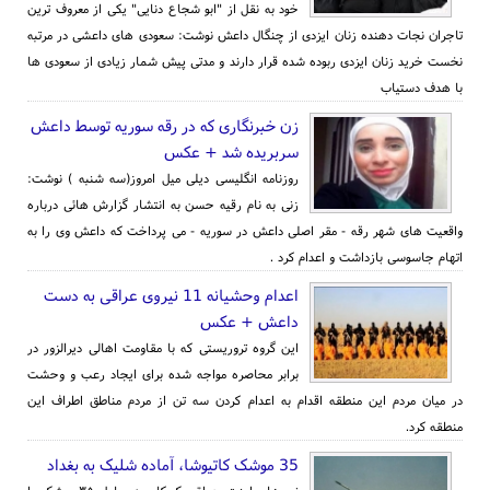
خود به نقل از "ابو شجاع دنایی" یکی از معروف ترین
تاجران نجات دهنده زنان ایزدی از چنگال داعش نوشت: سعودی های داعشی در مرتبه
نخست خرید زنان ایزدی ربوده شده قرار دارند و مدتی پیش شمار زیادی از سعودی ها
با هدف دستیاب
زن خبرنگاری که در رقه سوریه توسط داعش
سربریده شد + عکس
روزنامه انگلیسی دیلی میل امروز(سه شنبه ) نوشت:
زنی به نام رقیه حسن به انتشار گزارش هائی درباره
واقعیت های شهر رقه - مقر اصلی داعش در سوریه - می پرداخت که داعش وی را به
اتهام جاسوسی بازداشت و اعدام کرد .
اعدام وحشیانه 11 نیروی عراقی به دست
داعش + عکس
این گروه تروریستی که با مقاومت اهالی دیرالزور در
برابر محاصره مواجه شده برای ایجاد رعب و وحشت
در میان مردم این منطقه اقدام به اعدام کردن سه تن از مردم مناطق اطراف این
منطقه کرد.
35 موشک کاتیوشا، آماده شلیک به بغداد