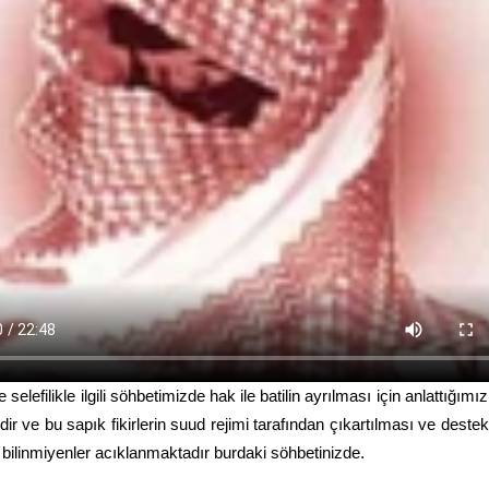
 selefilikle ilgili söhbetimizde hak ile batilin ayrılması için anlattığımı
ir ve bu sapık fikirlerin suud rejimi tarafından çıkartılması ve deste
e bilinmiyenler acıklanmaktadır burdaki söhbetinizde.