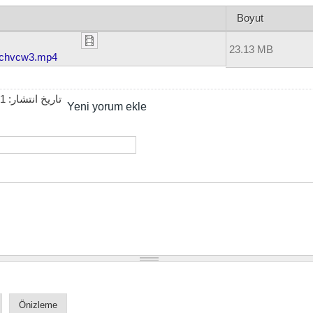
Boyut
23.13 MB
chvcw3.mp4
21
تاریخ انتشار:
Yeni yorum ekle