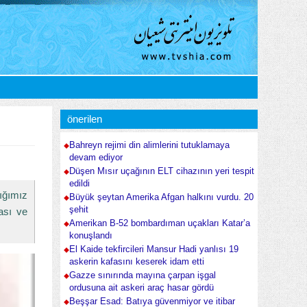
önerilen
Bahreyn rejimi din alimlerini tutuklamaya
devam ediyor
Düşen Mısır uçağının ELT cihazının yeri tespit
edildi
tığımız
Büyük şeytan Amerika Afgan halkını vurdu. 20
şehit
ması ve
Amerikan B-52 bombardıman uçakları Katar’a
konuşlandı
El Kaide tekfircileri Mansur Hadi yanlısı 19
askerin kafasını keserek idam etti
Gazze sınırında mayına çarpan işgal
ordusuna ait askeri araç hasar gördü
Beşşar Esad: Batıya güvenmiyor ve itibar