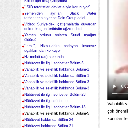
Kaide İçin İmaj Çalışması
“IŞİD teröristleri devlet eliyle korunuyor”
Yemen’den ayrılan Black Water
teröristlerinin yerine Dain Group geldi
Video: Suriye’deki çatışmalarda duvardan
seken kurşun teröristin ağzını deldi
Yemen ordusu onlarca Suudi uşağını
öldürdü
“İsrail”, Hizbullah’ın patlayan insansız
uçaklarından korkuyor
Hz.mehdi (as) hakkında
Nübüvvet ile ilgili söhbetler Bölüm-5
Vahabilik ve selefilik hakkında Bölüm-2
Vahabilik ve selefilik hakkında Bölüm-1
Vahabilik ve selefilik hakkında Bölüm-3
Vahabilik ve selefilik hakkında Bölüm-3
Nübüvvet ile ilgili söhbetler Bölüm-23
Nübüvvet ile ilgili söhbetler
Vahabilik ve
Nübüvvet ile ilgili söhbetler Bölüm-13
çok önemlid
Vahabilik ve selefilik hakkında Bölüm-5
konuları il
Nübüvvet hakkında Bölüm-24
Nübüvvet hakkında-Bölüm-21