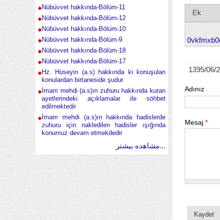
Nübüvvet hakkında-Bölüm-11
Ek
Nübüvvet hakkında-Bölüm-12
Nübüvvet hakkında-Bölüm-10
0vkfmxb0
Nübüvvet hakkında-Bölüm-9
Nübüvvet hakkında-Bölüm-18
Nübüvvet hakkında-Bölüm-17
1395/06/
Hz. Hüseyin (a.s) hakkında ki konuşulan
konulardan birtaneside şudur
Adınız
İmam mehdi (a.s)ın zuhuru hakkında kuran
ayetlerindeki açıklamalar ile söhbet
edilmektedir
İmam mehdi (a.s)ın hakkında hadislerde
Mesaj
*
zuhuru için nakledilen hadisler ışığında
konumuz devam etmekdedir
مشاهده بیشتر...