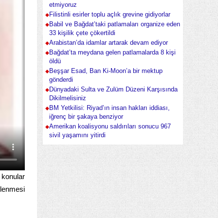
etmiyoruz
Filistinli esirler toplu açlık grevine gidiyorlar
Babil ve Bağdat’taki patlamaları organize eden
33 kişilik çete çökertildi
Arabistan’da idamlar artarak devam ediyor
Bağdat’ta meydana gelen patlamalarda 8 kişi
öldü
Beşşar Esad, Ban Ki-Moon’a bir mektup
gönderdi
Dünyadaki Sulta ve Zulüm Düzeni Karşısında
Dikilmelisiniz
BM Yetkilisi: Riyad’ın insan hakları iddiası,
iğrenç bir şakaya benziyor
Amerikan koalisyonu saldırıları sonucu 967
sivil yaşamını yitirdi
z konular
klenmesi