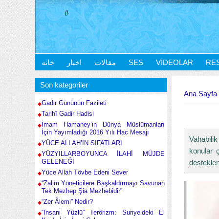
#
خانه
اخبار
مقالات
SES
VIDEOLAR
RE
Buradasınız
Son kategoriler
Ana Sayfa
Gadir Gününün Fazileti
Tarihî Gadir Hadisi
İmam Hamaney’in Dünya Müslümanları
İçin Yayımladığı 2016 Yılı Hac Mesajı
Vahabilik
YÜCE ALLAH’IN SIFATLARI
konular ç
YÜZYILLARBOYUNCA İLAHİ MÜJDE
GELENEĞİ
desteklen
Yüce Allah Tövbe Edeni Sever
“Zalim Yöneticilere Başkaldırmayı Savunan
Tek Mezhep Şia Mezhebidir”
“Zer Âlemi” Nedir?
“İnsani Yüzlü” Terörizm: Suriye’deki El