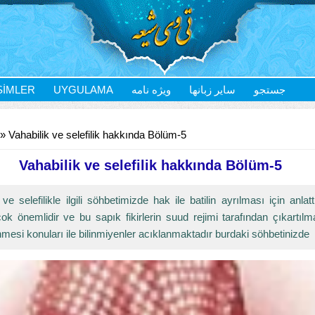
SIMLER
UYGULAMA
ویژه نامه
سایر زبانها
جستجو
» Vahabilik ve selefilik hakkında Bölüm-5
Vahabilik ve selefilik hakkında Bölüm-5
 ve selefilikle ilgili söhbetimizde hak ile batilin ayrılması için anlat
ok önemlidir ve bu sapık fikirlerin suud rejimi tarafından çıkartıl
mesi konuları ile bilinmiyenler acıklanmaktadır burdaki söhbetinizde