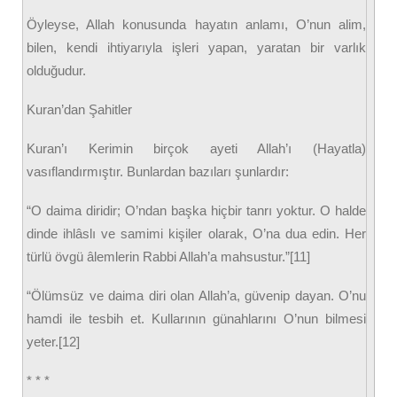
Öyleyse, Allah konusunda hayatın anlamı, O’nun alim,
bilen, kendi ihtiyarıyla işleri yapan, yaratan bir varlık
olduğudur.
Kuran’dan Şahitler
Kuran’ı Kerimin birçok ayeti Allah’ı (Hayatla)
vasıflandırmıştır. Bunlardan bazıları şunlardır:
“O daima diridir; O’ndan başka hiçbir tanrı yoktur. O halde
dinde ihlâslı ve samimi kişiler olarak, O’na dua edin. Her
türlü övgü âlemlerin Rabbi Allah’a mahsustur.”[11]
“Ölümsüz ve daima diri olan Allah’a, güvenip dayan. O’nu
hamdi ile tesbih et. Kullarının günahlarını O’nun bilmesi
yeter.[12]
* * *