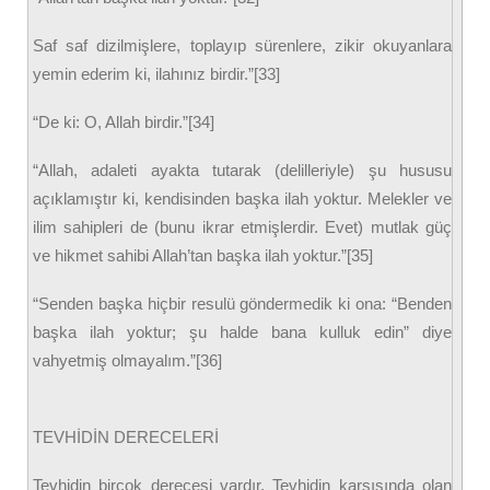
Saf saf dizilmişlere, toplayıp sürenlere, zikir okuyanlara
yemin ederim ki, ilahınız birdir.”[33]
“De ki: O, Allah birdir.”[34]
“Allah, adaleti ayakta tutarak (delilleriyle) şu hususu
açıklamıştır ki, kendisinden başka ilah yoktur. Melekler ve
ilim sahipleri de (bunu ikrar etmişlerdir. Evet) mutlak güç
ve hikmet sahibi Allah’tan başka ilah yoktur.”[35]
“Senden başka hiçbir resulü göndermedik ki ona: “Benden
başka ilah yoktur; şu halde bana kulluk edin” diye
vahyetmiş olmayalım.”[36]
TEVHİDİN DERECELERİ
Tevhidin birçok derecesi vardır. Tevhidin karşısında olan