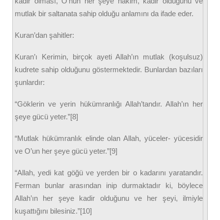
kadir olması, O’nun her şeye hâkim, kadir olduğunu ve
mutlak bir saltanata sahip olduğu anlamını da ifade eder.
Kuran’dan şahitler:
Kuran’ı Kerimin, birçok ayeti Allah’ın mutlak (koşulsuz)
kudrete sahip olduğunu göstermektedir. Bunlardan bazıları
şunlardır:
“Göklerin ve yerin hükümranlığı Allah’tandır. Allah’ın her
şeye gücü yeter.”[8]
“Mutlak hükümranlık elinde olan Allah, yüceler- yücesidir
ve O’un her şeye gücü yeter.”[9]
“Allah, yedi kat göğü ve yerden bir o kadarını yaratandır.
Ferman bunlar arasından inip durmaktadır ki, böylece
Allah’ın her şeye kadir olduğunu ve her şeyi, ilmiyle
kuşattığını bilesiniz.”[10]