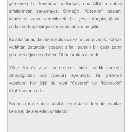
gerektiren bir kavrama rastlarsak, onu Allah’ın subuti
sıfatlarından sayamayız. Örmeğin, “Cesaret” insanın,
kendisine zarar verebilecek bir şeyle karşılaştığında,
ondan korkup tedirgin olmaması anlamına gelir.
Bu sıfat bir açıdan kemâl olsa da –zira cesur varlık, korkak
varlıktan üstündür- cesaret sıfatı, şahsın bir çeşit zarar
görebileceğini de gösterir. Öbür taraftan âlemde,
Yüce Allah’a zarar verebilecek hiçbir varlık mevcut
olmadığından ona (Cesur) diyemeyiz. Bu yerlerde
vasıfların her ikisi de yani “Cesaret” ve “Korkaklık”
Allah’tan men edilir.
Sonuç olarak subuti sıfatlar, eksiksiz bir kemâle (mutlak
kemâle) delâlet eden sıfatlardır.