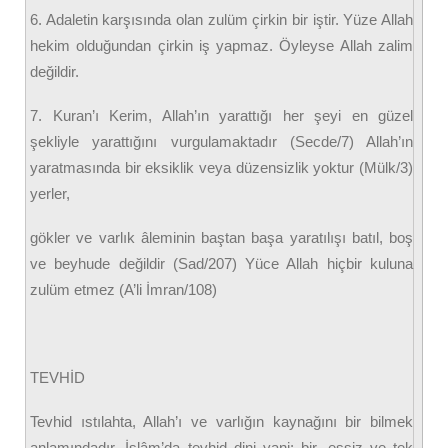
6. Adaletin karşısında olan zulüm çirkin bir iştir. Yüze Allah
hekim olduğundan çirkin iş yapmaz. Öyleyse Allah zalim
değildir.
7. Kuran’ı Kerim, Allah’ın yarattığı her şeyi en güzel
şekliyle yarattığını vurgulamaktadır (Secde/7) Allah’ın
yaratmasında bir eksiklik veya düzensizlik yoktur (Mülk/3)
yerler,
gökler ve varlık âleminin baştan başa yaratılışı batıl, boş
ve beyhude değildir (Sad/207) Yüce Allah hiçbir kuluna
zulüm etmez (A’li İmran/108)
TEVHİD
Tevhid ıstılahta, Allah’ı ve varlığın kaynağını bir bilmek
anlamındadır. İslâm’da tevhid dini yani; bir, eşsiz ve tek