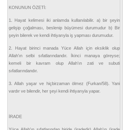
KONUNUN ÖZETİ:
1. Hayat kelimesi iki anlamda kullanılabilir. a) bir şeyin
gelişip çoğalması, beslenip büyümesi durumudur b) Bir
şeyin bilerek ve kendi ihtiyarıyla iş yapması durumudur.
2. Hayat birinci manada Yüce Allah için eksiklik olup
Allah’ın selbi sıfatlarındandır. İkinci manaya göreyse;
kemeli bir kavram olup Allah’ın zati ve subuti
sıfatlarındandır.
3. Allah yaşar ve hiçbirzaman ölmez (Furkan/58). Yani
vardır ve bilendir, her şeyi kendi ihtiyarıyla yapar.
İRADE
Yüce Allah’ın sıfatlarından biride (iradedir) Allah’ın (irade