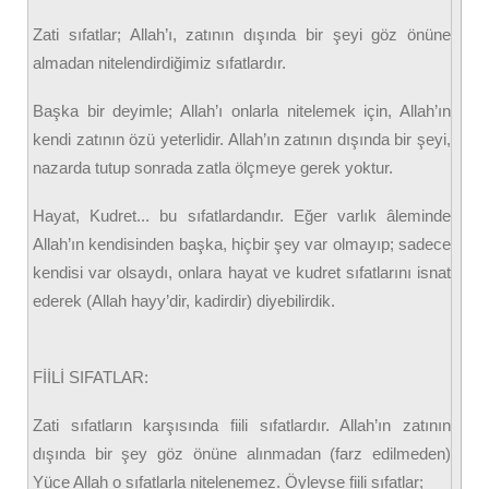
Zati sıfatlar; Allah’ı, zatının dışında bir şeyi göz önüne
almadan nitelendirdiğimiz sıfatlardır.
Başka bir deyimle; Allah’ı onlarla nitelemek için, Allah’ın
kendi zatının özü yeterlidir. Allah’ın zatının dışında bir şeyi,
nazarda tutup sonrada zatla ölçmeye gerek yoktur.
Hayat, Kudret... bu sıfatlardandır. Eğer varlık âleminde
Allah’ın kendisinden başka, hiçbir şey var olmayıp; sadece
kendisi var olsaydı, onlara hayat ve kudret sıfatlarını isnat
ederek (Allah hayy’dir, kadirdir) diyebilirdik.
FİİLİ SIFATLAR:
Zati sıfatların karşısında fiili sıfatlardır. Allah’ın zatının
dışında bir şey göz önüne alınmadan (farz edilmeden)
Yüce Allah o sıfatlarla nitelenemez. Öyleyse fiili sıfatlar;