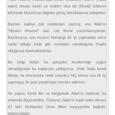
eden) olması kesin ve malûm olsa da (Murid) sıfatının
tefsirinde Müslüman bilginler görüş farklılıklarına sahiptirler.
Bazıları iradeyi zati sıfatlardan saymış, onu Allah’ın
“Nizamı Ahsene” olan zati ilmine yorumlamışlardır.
Bazılarıysa, onu insanın herhangi bir işi yapmadan önce
sahip olduğu irade gibi sonradan varolduğuna (hadis
olduğuna) inanmaktadırlar.
Bu kitap bütün bu görüşleri incelemeğe uygun
olmadığından bu kadarıyla yetiniyoruz. (Hak Teala kendi
fiilinde, ne mecburdur nede zorunlu.) Hiç kimse onu bir işi
yapmaya, bir şeyi yaratmaya mecbur edemez.
Ne yapsa, kendi ilim ve isteğiyledir. Allah’ın iradesini, bu
anlamda düşünebiliriz. Öyleyse, Allah’ın irade eden olması
(O fail-i Muhtardır) Onun fiilleri meşiyyetine bağlıdır,
anlamındadır.