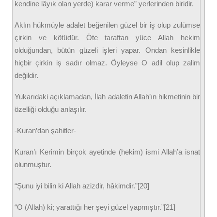
kendine lâyık olan yerde) karar verme” yerlerinden biridir.
Aklın hükmüyle adalet beğenilen güzel bir iş olup zulümse
çirkin ve kötüdür. Öte taraftan yüce Allah hekim
olduğundan, bütün güzeli işleri yapar. Ondan kesinlikle
hiçbir çirkin iş sadır olmaz. Öyleyse O adil olup zalim
değildir.
Yukarıdaki açıklamadan, İlah adaletin Allah’ın hikmetinin bir
özelliği olduğu anlaşılır.
-Kuran’dan şahitler-
Kuran’ı Kerimin birçok ayetinde (hekim) ismi Allah’a isnat
olunmuştur.
“Şunu iyi bilin ki Allah azizdir, hâkimdir.”[20]
“O (Allah) ki; yarattığı her şeyi güzel yapmıştır.”[21]