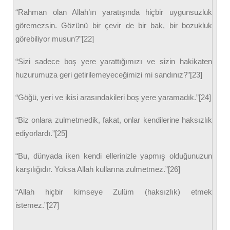
“Rahman olan Allah’ın yaratışında hiçbir uygunsuzluk
göremezsin. Gözünü bir çevir de bir bak, bir bozukluk
görebiliyor musun?”[22]
“Sizi sadece boş yere yarattığımızı ve sizin hakikaten
huzurumuza geri getirilemeyeceğimizi mi sandınız?”[23]
“Göğü, yeri ve ikisi arasındakileri boş yere yaramadık.”[24]
“Biz onlara zulmetmedik, fakat, onlar kendilerine haksızlık
ediyorlardı.”[25]
“Bu, dünyada iken kendi ellerinizle yapmış olduğunuzun
karşılığıdır. Yoksa Allah kullarına zulmetmez.”[26]
“Allah hiçbir kimseye Zulüm (haksızlık) etmek
istemez.”[27]