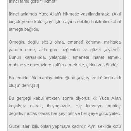
İkinci tarife göre “Hikmet”
İkinci anlamda Yüce Allah’ı hikmetle vasıflandırmak, (Akıl
birçok yerde kötü işi iyi işten ayırt edebilir) hakikatini kabul
etmeğe bağlıdır.
Örneğin, doğru sözlü olma, emaneti koruma, muhtaca
yardım etme, akla göre beğenilen ve güzel şeylerdir.
Bunun karşısında, yalancılık, emanete ihanet etmek,
muhtaç ve güçsüzlere zulüm etmek ise, çirkin ve kötüdür.
Bu temele “Aklın anlayabileceği bir şey; iyi ve kötünün akli
oluşu” denir.[18]
Bu gerçeği kabul ettikten sonra diyoruz ki: Yüce Allah
koşulsuz olarak, ihtiyaçsızdır. Hiç kimseye muhtaç
değildir. mutlak olarak her şeyi bilir ve her şeye gücü yeter.
Güzel işleri bilir, onları yapmaya kadirdir. Aynı şekilde kötü