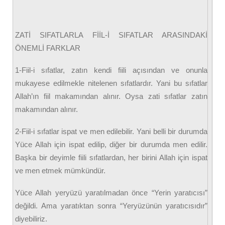
ZATİ SIFATLARLA FİİL-İ SIFATLAR ARASINDAKİ
ÖNEMLİ FARKLAR
1-Fiil-i sıfatlar, zatın kendi fiili açısından ve onunla
mukayese edilmekle nitelenen sıfatlardır. Yani bu sıfatlar
Allah’ın fiil makamından alınır. Oysa zati sıfatlar zatın
makamından alınır.
2-Fiil-i sıfatlar ispat ve men edilebilir. Yani belli bir durumda
Yüce Allah için ispat edilip, diğer bir durumda men edilir.
Başka bir deyimle fiili sıfatlardan, her birini Allah için ispat
ve men etmek mümkündür.
Yüce Allah yeryüzü yaratılmadan önce “Yerin yaratıcısı”
değildi. Ama yaratıktan sonra “Yeryüzünün yaratıcısıdır”
diyebiliriz.