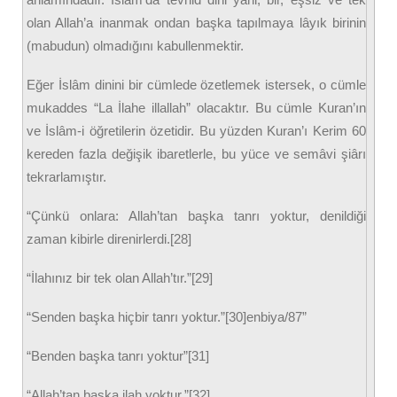
olan Allah’a inanmak ondan başka tapılmaya lâyık birinin
(mabudun) olmadığını kabullenmektir.
Eğer İslâm dinini bir cümlede özetlemek istersek, o cümle
mukaddes “La İlahe illallah” olacaktır. Bu cümle Kuran’ın
ve İslâm-i öğretilerin özetidir. Bu yüzden Kuran’ı Kerim 60
kereden fazla değişik ibaretlerle, bu yüce ve semâvi şiârı
tekrarlamıştır.
“Çünkü onlara: Allah’tan başka tanrı yoktur, denildiği
zaman kibirle direnirlerdi.[28]
“İlahınız bir tek olan Allah’tır.”[29]
“Senden başka hiçbir tanrı yoktur.”[30]enbiya/87”
“Benden başka tanrı yoktur”[31]
“Allah’tan başka ilah yoktur.”[32]