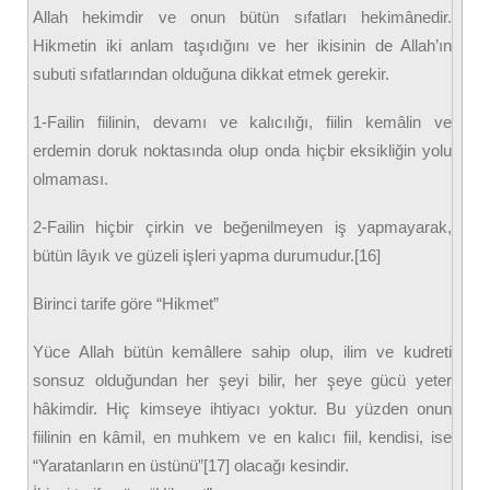
Allah hekimdir ve onun bütün sıfatları hekimânedir.
Hikmetin iki anlam taşıdığını ve her ikisinin de Allah’ın
subuti sıfatlarından olduğuna dikkat etmek gerekir.
1-Failin fiilinin, devamı ve kalıcılığı, fiilin kemâlin ve
erdemin doruk noktasında olup onda hiçbir eksikliğin yolu
olmaması.
2-Failin hiçbir çirkin ve beğenilmeyen iş yapmayarak,
bütün lâyık ve güzeli işleri yapma durumudur.[16]
Birinci tarife göre “Hikmet”
Yüce Allah bütün kemâllere sahip olup, ilim ve kudreti
sonsuz olduğundan her şeyi bilir, her şeye gücü yeter
hâkimdir. Hiç kimseye ihtiyacı yoktur. Bu yüzden onun
fiilinin en kâmil, en muhkem ve en kalıcı fiil, kendisi, ise
“Yaratanların en üstünü”[17] olacağı kesindir.