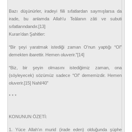
Bazı düşünürler, iradeyi fiili sıfatlardan saymışlarsa da
irade, bu anlamda Allah’u Teâlanın zâti ve subuti
sıfatlarındandır.[13]
Kuran’dan Şahitler:
“Bir şeyi yaratmak istediği zaman O’nun yaptığı “Ol”
demekten ibarettir. Hemen oluverir.”[14]
“Biz, bir şeyin olmasını istediğimiz zaman, ona
(söyleyecek) sözümüz sadece “Ol” dememizdir. Hemen
oluverir.[15] Nahl/40”
* * *
KONUNUN ÖZETİ:
1. Yüce Allah’ın murid (irade eden) olduğunda şüphe