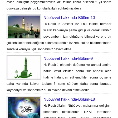
evladı olmuştur peygamberimizin kızı fatime zehra bisetten 5 yıl sonra
dünyaya gelmiştir bu konularla ilgili söhbetimiz deva
Nübüvvet hakkında-Bölüm-10
Hz.Resülün Amcası hz Ebu talible beraber
ticaret kervanıyla şama gidişi ve ordaki rahibin
peygamberimizin olduğunu bilmesi ve onu bir
çok tehlikeler beklediğinin bilinmesi rahibin hz zebu talibe bildirmesinden
sonra ki konuyla ilgili söhbetimiz devam etme
Nübüvvet hakkında-Bölüm-9
Hz.Resülü ekremin doğumu ve annesi amine
hatun vefat ettikten sonra süt annesi olan
halime hatundan süt emdikten sonra üç sene
daha yanında kalıyor toplam 5 sene sürüyor daha sonra bunuda
kaybediyor ve söhbetimiz bu minvalde devam etmekdedir.
Nübüvvet hakkında-Bölüm-18
Hz.Resülüllahın Nübüvvet makamına gelişinin
sebebinin niteliklerinin Hz.Ali tarafından