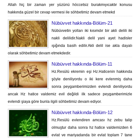
Allah hiç bir zaman yer yüzünü höccetsiz burakmıyıcaktır konusu
hakkında güzel bir cevap vermesi ile söhbetimiz devam etmekd
Nübüvvet hakkında-Bölüm-21
Nübüvvetin yolları iki kısımdır bir akli delili iki
nakli delilidir.Nakli delil yani ayet hadisler
ışığında basih edilir.Akli delil ise akla dayalı
olarak söhbetimiz devam etmekdedir.
Nübüvvet hakkında-Bölüm-11
Hz.Resülü ekremin eşi Hz.Haticenin hakkında
şöyle deniliyordu o iki kere evlenmiş daha
sonra peygamberimizden evlendi deniliyordu
ancak Hz hatice valdemiz evil değildi ilk sadece peygamberimizle
evlendi şiaya göre bunla ilgili söhbetimiz devam ediyor.
Nübüvvet hakkında-Bölüm-12
Hz.Resülü evlendiren amcası hz zebu talip
olmuştur daha sonra hz hatice valdemizden 6
evlat ve mariyadanda bir evlat toplam 7 tane