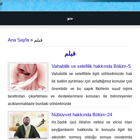
#
منو
Buradasınız
Ana Sayfa
» فیلم
فیلم
Vahabilik ve selefilik hakkında Bölüm-5
Vahabilik ve selefilikle ilgili söhbetimizde hak
ile batilin ayrılması için anlattığımız konular çok
önemlidir ve bu sapık fikirlerin suud rejimi
tarafından çıkartılması ve desteklenmesi konuları ile bilinmiyenler
acıklanmaktadır burdaki söhbetinizde
Nübüvvet hakkında Bölüm-24
Hz.Sadık (as) Allahın nebisi ve elcisi olan
peyğamberin hakkında ki konuyla ilgili bir
ateyistin sormuş olduğu soruya cevabında