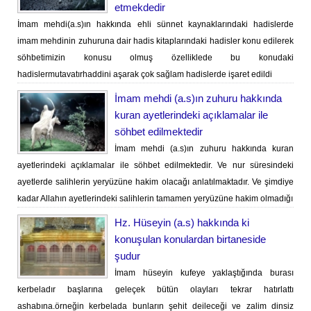
etmekdedir
İmam mehdi(a.s)ın hakkında ehli sünnet kaynaklarındaki hadislerde
imam mehdinin zuhuruna dair hadis kitaplarındaki hadisler konu edilerek
söhbetimizin konusu olmuş özelliklede bu konudaki
hadislermutavatırhaddini aşarak çok sağlam hadislerde işaret edildi
İmam mehdi (a.s)ın zuhuru hakkında
kuran ayetlerindeki açıklamalar ile
söhbet edilmektedir
İmam mehdi (a.s)ın zuhuru hakkında kuran
ayetlerindeki açıklamalar ile söhbet edilmektedir. Ve nur süresindeki
ayetlerde salihlerin yeryüzüne hakim olacağı anlatılmaktadır. Ve şimdiye
kadar Allahın ayetlerindeki salihlerin tamamen yeryüzüne hakim olmadığı
Hz. Hüseyin (a.s) hakkında ki
konuşulan konulardan birtaneside
şudur
İmam hüseyin kufeye yaklaştığında burası
kerbeladır başlarına geleçek bütün olayları tekrar hatırlattı
ashabına.örneğin kerbelada bunların şehit deileceği ve zalim dinsiz