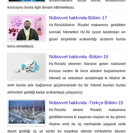
anlatılmaktadır bizde burda söhbetimizin
konusunu bunla ilgili devam ettirmekteyiz.
Nübüvvet hakkında-Bölüm-17
Hz.Resülüllahın Risalet makamına geldikten
sonraki hikmetleri Hz.Ali (as)ın tarafından en
güzel birşekilde acıklandığı sözlerini burda
konu etmekteyiz.
Nübüvvet hakkında -Bölüm-16
Hz.Resülü ekremin Ailesine gelen nübüvvet
konusu neden ilk önce aileden başlamasının
hikmeti ve sebebleri anlatılmıştır ki Allahın ilk
emir burda aile bağlarının güçlenmesidir bu bir hikmet bunları burda
elimizden geldiği kadar acıklamaya çalışıyoruz.
Nübüvvet hakkında -Türkçe-Bölüm-15
Hz.Resülü ekrem Risalet makamına
geldiktensonra ki yaşanan olayları ve bu görevi
Allahın emir ile üç merhalede yaşandı veilk
davet gizliliği üç yıl sürdü bu başlıklar altında söhbetimiz devam