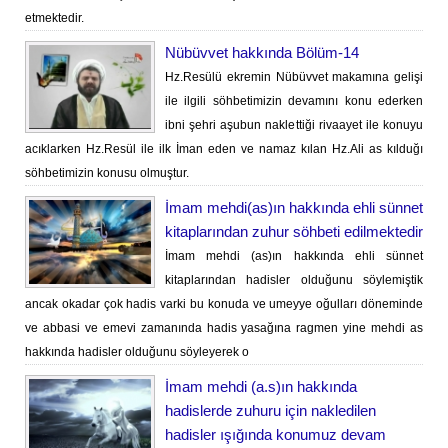
etmektedir.
Nübüvvet hakkında Bölüm-14
Hz.Resülü ekremin Nübüvvet makamına gelişi
ile ilgili söhbetimizin devamını konu ederken
ibni şehri aşubun naklettiği rivaayet ile konuyu
acıklarken Hz.Resül ile ilk İman eden ve namaz kılan Hz.Ali as kılduğı
söhbetimizin konusu olmuştur.
İmam mehdi(as)ın hakkında ehli sünnet
kitaplarından zuhur söhbeti edilmektedir
İmam mehdi (as)ın hakkında ehli sünnet
kitaplarından hadisler olduğunu söylemiştik
ancak okadar çok hadis varki bu konuda ve umeyye oğulları döneminde
ve abbasi ve emevi zamanında hadis yasağına ragmen yine mehdi as
hakkında hadisler olduğunu söyleyerek o
İmam mehdi (a.s)ın hakkında
hadislerde zuhuru için nakledilen
hadisler ışığında konumuz devam