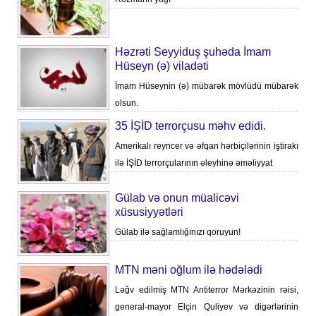
Həzrəti Seyyiduş şuhəda İmam
Hüseyn (ə) viladəti
İmam Hüseynin (ə) mübarək mövlüdü mübarək
olsun.
35 İŞİD terrorçusu məhv edidi.
Amerikalı reyncer və əfqan hərbiçilərinin iştirakı
ilə İŞİD terrorçularının əleyhinə əməliyyat
Gülab və onun müalicəvi
xüsusiyyətləri
Gülab ilə sağlamlığınızı qoruyun!
MTN məni oğlum ilə hədələdi
Ləğv edilmiş MTN Antiterror Mərkəzinin rəisi,
general-mayor Elçin Quliyev və digərlərinin