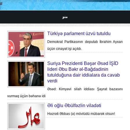
#
منو
Türkiyə parlament üzvü tutuldu
Demokrat Partikasının deputatı İbrahim Ayxan
üçün cinayət işi açıldı.
Suriya Prezidenti Bəşər Əsəd İŞİD
lideri Əbu Bəkr əl-Bağdadinin
tutulduğuna dair iddialara da cavab
verdi
Əsəd: Kimyəvi silah iddiası Şayrat bazasını
vurmaq üçün bəhanə idi
Əli oğlu Əbülfəzlin viladəti
Həzrəti Əbbas (ə) mövlüdü mübarək olsun!