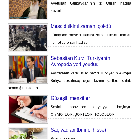
Ayətullah Gülpayqaninin (r) Quran haqda
nəzəri
Məscid tikinti zamanı çökdü
Türkiyədə məscid tikintisi zamanı insan təlafatı
ilə nəticələnən hadisə
Sebastian Kurz: Türkiyənin
Avropada yeri yoxdur.
Avstriyanın xarici işlər naziri Türkiyənin Avropa
Birliyə qoşulmaq üçün lazımı şərtlərə sahib
olmadığını bildirib.
Güzəştli mənzillər
Sosial mənzillərə qeydiyyat başlayır:
QİYMƏTLƏR, ŞƏRTLƏR, TƏLƏBLƏR
Saç yağları (birinci hissə)
Rozmarin yağı