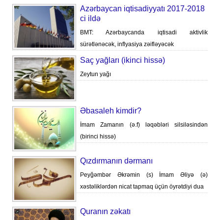
Azərbaycan iqtisadiyyatı 2017-2018
ci ildə
BMT: Azərbaycanda iqtisadi aktivlik
sürətlənəcək, inflyasiya zəifləyəcək
Saç yağları (ikinci hissə)
Zeytun yağı
Əbasaleh kimdir?
İmam Zamanın (ə.f) ləqəbləri silsiləsindən
(birinci hissə)
Qızdırmanın dərmanı
Peyğəmbər Əkrəmin (s) İmam Əliyə (ə)
xəstəliklərdən nicat tapmaq üçün öyrətdiyi dua
Quranın zəkatı