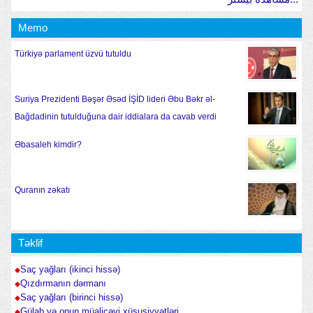
Memo
Türkiyə parlament üzvü tutuldu
Suriya Prezidenti Bəşər Əsəd İŞİD lideri Əbu Bəkr əl-
Bağdadinin tutulduğuna dair iddialara da cavab verdi
Əbasaleh kimdir?
Quranın zəkatı
Təklif
Saç yağları (ikinci hissə)
Qızdırmanın dərmanı
Saç yağları (birinci hissə)
Gülab və onun müalicəvi xüsusiyyətləri