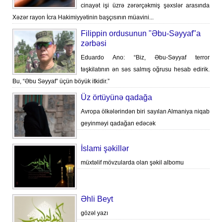
cinayət işi üzrə zərərçəkmiş şəxslər arasında
Xəzər rayon İcra Hakimiyyətinin başçısının müavini...
Filippin ordusunun "Əbu-Səyyaf"a
zərbəsi
Eduardo Ano: “Biz, Əbu-Səyyaf terror
təşkilatının ən səs salmış oğrusu hesab edirik.
Bu, “Əbu Səyyaf” üçün böyük itkidir.”
Üz örtüyünə qadağa
Avropa ölkələrindən biri sayılan Almaniya niqab
geyinməyi qadağan edəcək
İslami şəkillər
müxtəlif mövzularda olan şəkil albomu
Əhli Beyt
gözəl yazı