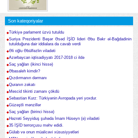
Son kateqoriyalar
Türkiyə parlament üzvü tutuldu
Suriya Prezidenti Bəşər Əsəd İŞİD lideri Əbu Bəkr əl-Bağdadinin
tutulduğuna dair iddialara da cavab verdi
Əli oğlu Əbülfəzlin viladəti
Azərbaycan iqtisadiyyatı 2017-2018 ci ildə
Saç yağları (ikinci hissə)
Əbasaleh kimdir?
Qızdırmanın dərmanı
Quranın zəkatı
Məscid tikinti zamanı çökdü
Sebastian Kurz: Türkiyənin Avropada yeri yoxdur.
Güzəştli mənzillər
Saç yağları (birinci hissə)
Həzrəti Seyyiduş şuhəda İmam Hüseyn (ə) viladəti
35 İŞİD terrorçusu məhv edidi.
Gülab və onun müalicəvi xüsusiyyətləri