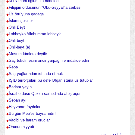
MTN məni oğlum ilə hədələdi
Filippin ordusunun "Əbu-Səyyaf"a zərbəsi
Üz örtüyünə qadağa
İslami şəkillər
Əhli Beyt
Ləbbeykə Allahummə ləbbeyk
Əhli-beyt
Əhli-beyt (ə)
Məsum kimlərə deyilir
Saç tökülməsini əncir yarpağı ilə müalicə edin
Kəbə
Saç yağlarından istifadə etmək
İŞİD terrorçuları bu dəfə Əfqanıstana üz tutublar
Badam yeyin
İsrail ordusu Qəzza sərhədində atəş açdı.
Şəban ayı
Heyvanın faydaları
Bu gün Məb'əs bayramıdır!
Vacibi və haram oruclar
Orucun niyyəti
مشاهده بیشتر...